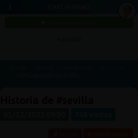
CHAT HISPANO
¡Chatea sin publicidad!
PUBLICIDAD
Iniciar
sesión
Portada
Historias
Canal #sevilla
2022-12-01
638952d6e3e4916b3514ffcc
¡Chatea
sin
publici
Historia de #sevilla
01/12/2022 09:50
748 visitas
Crear
una
Reportar
Historia anterior
cuenta