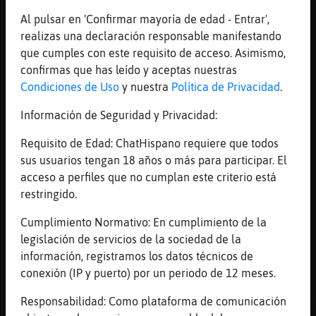
[09:56]
Mandril-Azul
Al pulsar en 'Confirmar mayoría de edad - Entrar',
¬___¬
realizas una declaración responsable manifestando
[09:56]
Mandril-Azul
que cumples con este requisito de acceso. Asimismo,
he dicho que me van no que busque
confirmas que has leído y aceptas nuestras
[09:56]
Mandril-Azul
Condiciones de Uso
y nuestra
Política de Privacidad
.
xD
Información de Seguridad y Privacidad:
[09:56]
Raton-SinRespeto
Ah perd�n
Requisito de Edad: ChatHispano requiere que todos
sus usuarios tengan 18 años o más para participar. El
[09:56]
Raton-SinRespeto
acceso a perfiles que no cumplan este criterio está
Pero los activos se ponen tetas?
restringido.
[09:58]
Mandril-Azul
xD
Cumplimiento Normativo: En cumplimiento de la
legislación de servicios de la sociedad de la
[09:58]
Raton-SinRespeto
información, registramos los datos técnicos de
En ese punto me perd�
conexión (IP y puerto) por un periodo de 12 meses.
[09:58]
Raton-SinRespeto
Lo siento
Responsabilidad: Como plataforma de comunicación