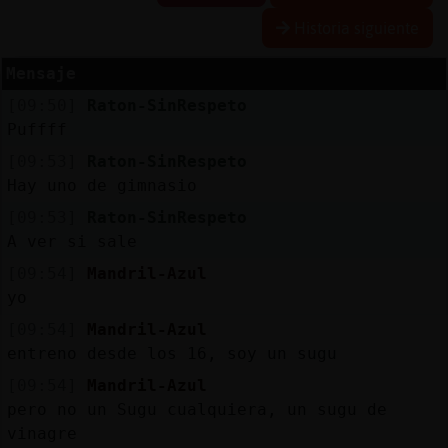
Historia siguiente
Mensaje
Reserva
[09:50]
Raton-SinRespeto
alias
Puffff
[09:53]
Raton-SinRespeto
Hay uno de gimnasio
Actuali
[09:53]
Raton-SinRespeto
contras
A ver si sale
[09:54]
Mandril-Azul
yo
Actuali
[09:54]
Mandril-Azul
IP
entreno desde los 16, soy un sugu
virtual
[09:54]
Mandril-Azul
pero no un Sugu cualquiera, un sugu de
vinagre