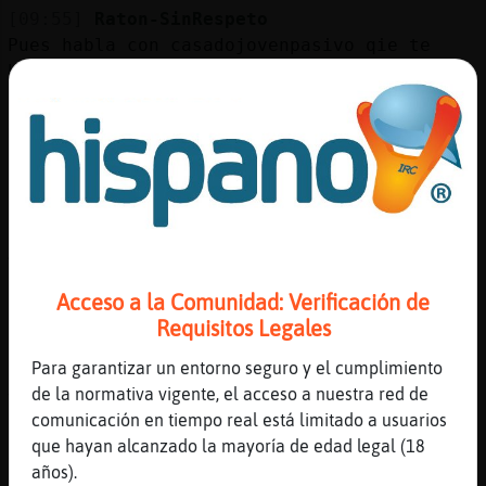
Mis
[09:55]
Raton-SinRespeto
blogs
Pues habla con casadojovenpasivo qie te
buscaba
[09:55]
Mandril-Azul
me van los activos
Mis
foros
[09:55]
Mandril-Azul
con tetas
[09:55]
Lince\Paciente
Alguna mujer de sevilla o alrededores para
Registr
real discreto?
un
Acceso a la Comunidad: Verificación de
canal
[09:55]
Raton-SinRespeto
Requisitos Legales
Pues suerte moreno
Para garantizar un entorno seguro y el cumplimiento
[09:55]
Raton-SinRespeto
de la normativa vigente, el acceso a nuestra red de
V0
Más
comunicación en tiempo real está limitado a usuarios
[09:56]
Mandril-Azul
gestion
que hayan alcanzado la mayoría de edad legal (18
^__ ^
años).