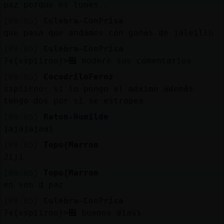
paz porque es lunes..
[09:05]
Culebra-ConPrisa
que pasa que andamos con ganas de jaleillo
[09:05]
Culebra-ConPrisa
׃7<{sspiiroo}>׏ modere sus comentarios
[09:05]
CocodriloFeroz
sspiiroo: si lo pongo al máximo además
tengo dos por si se estropea
[09:05]
Raton-Humilde
jajajajaaj
[09:05]
Topo{Marron
Jiji
[09:05]
Topo{Marron
en son d paz
[09:05]
Culebra-ConPrisa
׃7<{sspiiroo}>׏ buenos diass