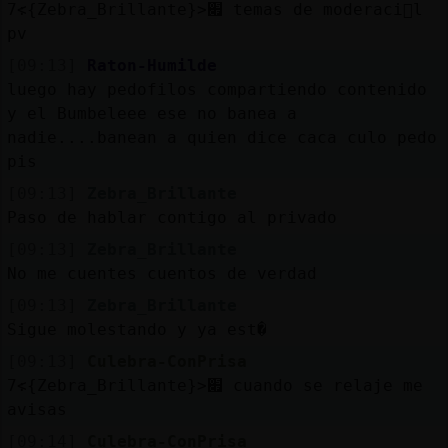
׃7<{Zebra_Brillante}>׏ temas de moderaci󮠡l
pv
[09:13]
Raton-Humilde
luego hay pedofilos compartiendo contenido
y el Bumbeleee ese no banea a
nadie....banean a quien dice caca culo pedo
pis
[09:13]
Zebra_Brillante
Paso de hablar contigo al privado
[09:13]
Zebra_Brillante
No me cuentes cuentos de verdad
[09:13]
Zebra_Brillante
Sigue molestando y ya est�
[09:13]
Culebra-ConPrisa
׃7<{Zebra_Brillante}>׏ cuando se relaje me
avisas
[09:14]
Culebra-ConPrisa