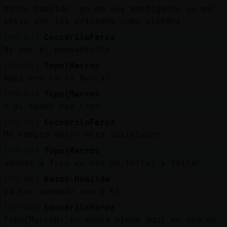
Raton-Humilde: yo no voy mendigando un mal
polvo por los privados como ustedes
[09:03]
CocodriloFeroz
Ni por el pensamiento
[09:03]
Topo{Marron
Aquí eso no se busca!
[09:03]
Topo{Marron
o al menos eso creo
[09:04]
CocodriloFeroz
Me compro mejor otro satisfacer
[09:04]
Topo{Marron
ademas q frío es eso de follar x follar
[09:04]
Raton-Humilde
ya has quemado uno o k?
[09:04]
CocodriloFeroz
Topo{Marron: tu ahora viene aquí en son de