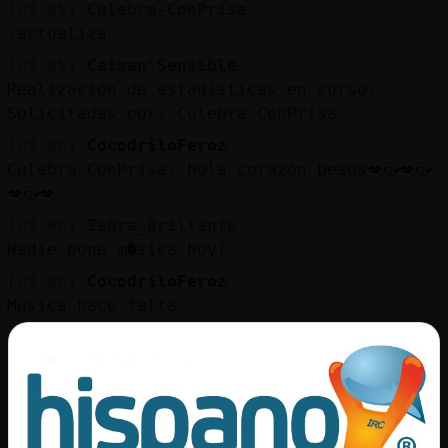
[09:05]
Culebra-ConPrisa
.actualiza
[09:05]
Caiman\Sensible
Realización de estadísticas en curso.
Solicitadas por: Culebra-ConPrisa.
[09:06]
CocodriloFeroz
Culebra-ConPrisa: hola corazón besos💋😘💋😘
💋😘💋
[09:06]
Zebra_Brillante
Nadie pone m�sica hoy?
[09:06]
CocodriloFeroz
Música hace falta
[09:06]
Culebra-ConPrisa
׃7<{CocodriloFeroz}>׏ buenos diasss
[09:07]
Caiman\Sensible
Resumen de estadísticas - Los que más han
escrito hoy -> CocodriloFeroz ( 165 ),