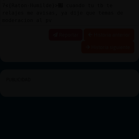
׃7<{Raton-Humilde}>׏ cuando tu tb te
relajes me avisas, ya dije que temas de
moderacion al pv
Reportar
Historia anterior
Historia siguiente
PUBLICIDAD