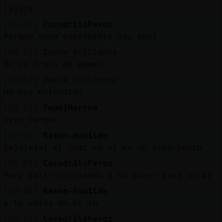
jajaja
[09:02]
CocodriloFeroz
Porque vaya esperpento hay aquí
[09:02]
Zebra_Brillante
No se trata de ganas
[09:02]
Zebra_Brillante
No has entendido
[09:02]
Topo{Marron
Oyee Carmen
[09:02]
Raton-Humilde
jajajajaj el chat en si es un esperpento
[09:02]
CocodriloFeroz
Para salir corriendo y no mirar para atrás
[09:02]
Raton-Humilde
y tu estas en el tb
[09:03]
CocodriloFeroz