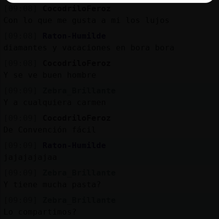
[09:08]
CocodriloFeroz
Con lo que me gusta a mi los lujos
[09:08]
Raton-Humilde
diamantes y vacaciones en bora bora
[09:08]
CocodriloFeroz
Y se ve buen hombre
[09:09]
Zebra_Brillante
Y a cualquiera carmen
[09:09]
CocodriloFeroz
De Convención fácil
[09:09]
Raton-Humilde
jajajajajaa
[09:09]
Zebra_Brillante
Y tiene mucha pasta?
[09:09]
Zebra_Brillante
Lo compartimos?