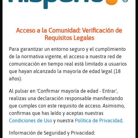
rubita_43 ( 148), Sevilla57 ( 141),
catetodepueblo ( 53), Incendio_de_Nieve (
52), valverdena361 ( 49), QuieroChat3871 (
38), MorenoooooOo ( 32), Zebra_Brillante (
Acceso a la Comunidad: Verificación de
24), yo31 ( 16 )
Requisitos Legales
[09:07]
Caiman\Sensible
Para garantizar un entorno seguro y el cumplimiento
Estadísticas actualizadas por Culebra-
de la normativa vigente, el acceso a nuestra red de
ConPrisa. Visite las estadísticas en
comunicación en tiempo real está limitado a usuarios
https://www.winstats.es/stats/sevilla.html
que hayan alcanzado la mayoría de edad legal (18
[09:07]
Raton-Humilde
años).
como se pone la música?
Al pulsar en 'Confirmar mayoría de edad - Entrar',
[09:07]
Culebra-ConPrisa
realizas una declaración responsable manifestando
aqui no hay radio
que cumples con este requisito de acceso. Asimismo,
[09:07]
Culebra-ConPrisa
confirmas que has leído y aceptas nuestras
el que quiera poner musica que vaya al
Condiciones de Uso
y nuestra
Política de Privacidad
.
youtube
Información de Seguridad y Privacidad:
[09:07]
Raton-Humilde