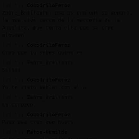
Mis
[08:59]
CocodriloFeroz
blogs
Zebra_Brillante: esa es una que se separó,
la que vive cerca de la mercería de la
Angelita, muy tonta ella que se cree
alguien
Mis
[08:59]
CocodriloFeroz
foros
Creo que tu sabes quien es
[08:59]
Zebra_Brillante
Siiiii
Registr
[08:59]
CocodriloFeroz
un
Yo te visto hablar con ella
canal
[08:59]
Zebra_Brillante
La conozco
[08:59]
CocodriloFeroz
Más
Pues esa creo que busca
gestion
[08:59]
Raton-Humilde