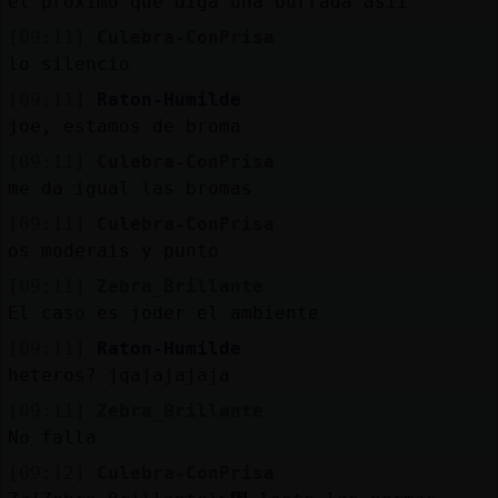
el proximo que diga una burrada asii
[09:11]
Culebra-ConPrisa
lo silencio
[09:11]
Raton-Humilde
joe, estamos de broma
[09:11]
Culebra-ConPrisa
me da igual las bromas
[09:11]
Culebra-ConPrisa
os moderais y punto
[09:11]
Zebra_Brillante
El caso es joder el ambiente
[09:11]
Raton-Humilde
heteros? jqajajajaja
[09:11]
Zebra_Brillante
No falla
[09:12]
Culebra-ConPrisa