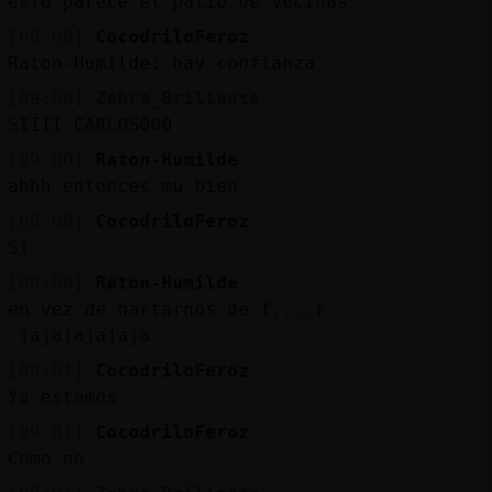
esto parece el patio de vecinas
[09:00]
CocodriloFeroz
Raton-Humilde: hay confianza
[09:00]
Zebra_Brillante
SIIII CARLOS000
[09:00]
Raton-Humilde
ahhh entonces mu bien
[09:00]
CocodriloFeroz
Si
[09:00]
Raton-Humilde
en vez de hartarnos de f....r
jajajajajaja
[09:01]
CocodriloFeroz
Ya estamos
[09:01]
CocodriloFeroz
Como no