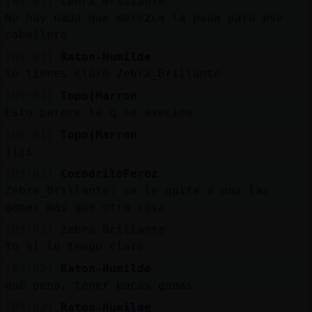
[09:01]
Zebra_Brillante
No hay nada que merezca la pena para eso
caballero
[09:01]
Raton-Humilde
lo tienes claro Zebra_Brillante
[09:01]
Topo{Marron
Esto parece la q se avecina
[09:01]
Topo{Marron
jiji
[09:02]
CocodriloFeroz
Zebra_Brillante: se le quita a una las
ganas más que otra cosa
[09:02]
Zebra_Brillante
Yo si lo tengo claro
[09:02]
Raton-Humilde
qué pena, tener pocas ganas
[09:02]
Raton-Humilde