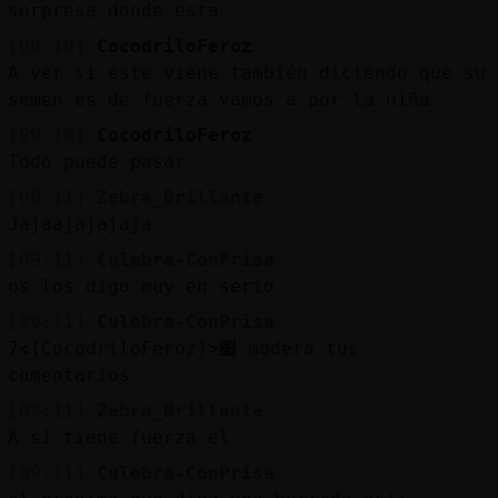
sorpresa donde esta
[09:10]
CocodriloFeroz
A ver si este viene también diciendo que su
semen es de fuerza vamos a por la niña
[09:10]
CocodriloFeroz
Todo puede pasar
[09:11]
Zebra_Brillante
Jajaajajajaja
[09:11]
Culebra-ConPrisa
os los digo muy en serio
[09:11]
Culebra-ConPrisa
׃7<{CocodriloFeroz}>׏ modera tus
comentarios
[09:11]
Zebra_Brillante
A si tiene fuerza el
[09:11]
Culebra-ConPrisa