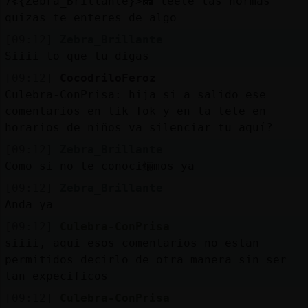
׃7<{Zebra_Brillante}>׏ leete las normas
quizas te enteres de algo
[09:12]
Zebra_Brillante
Siiii lo que tu digas
[09:12]
CocodriloFeroz
Culebra-ConPrisa: hija si a salido ese
comentarios en tik Tok y en la tele en
horarios de niños va silenciar tu aquí?
[09:12]
Zebra_Brillante
Como si no te conoci鲡mos ya
[09:12]
Zebra_Brillante
Anda ya
[09:12]
Culebra-ConPrisa
siiii, aqui esos comentarios no estan
permitidos decirlo de otra manera sin ser
tan expecificos
[09:12]
Culebra-ConPrisa