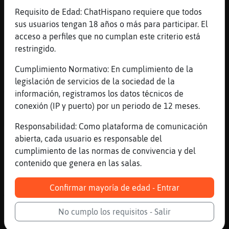
jajajaja
Requisito de Edad: ChatHispano requiere que todos
sus usuarios tengan 18 años o más para participar. El
[09:07]
Culebra-ConPrisa
acceso a perfiles que no cumplan este criterio está
copia el enlace de la musica y lo pega aqui
restringido.
[09:07]
Culebra-ConPrisa
solo del youtube
Cumplimiento Normativo: En cumplimiento de la
legislación de servicios de la sociedad de la
[09:08]
Zebra_Brillante
información, registramos los datos técnicos de
Vaya hombre
conexión (IP y puerto) por un periodo de 12 meses.
[09:08]
CocodriloFeroz
Mira un abuelitomillonario en mi privado!!!
Responsabilidad: Como plataforma de comunicación
Este no lo dejó yo escapar,
abierta, cada usuario es responsable del
cumplimiento de las normas de convivencia y del
[09:08]
Raton-Humilde
contenido que genera en las salas.
jajajajajajaja
[09:08]
Zebra_Brillante
Confirmar mayoría de edad - Entrar
Abuelito h᢬ale de diamantes
[09:08]
Zebra_Brillante
No cumplo los requisitos - Salir
Y es tuya