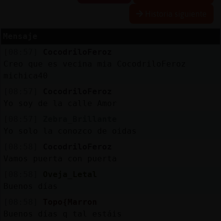
Historia siguiente
Mensaje
Reserva
[08:57]
CocodriloFeroz
alias
Creo que es vecina mia CocodriloFeroz
michica40
[08:57]
CocodriloFeroz
Actuali
Yo soy de la calle Amor
contras
[08:57]
Zebra_Brillante
Yo solo la conozco de oidas
[08:58]
CocodriloFeroz
Actuali
Vamos puerta con puerta
IP
[08:58]
Oveja_Letal
virtual
Buenos días
[08:58]
Topo{Marron
Buenos días q tal estáis