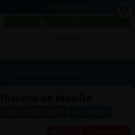
CHAT HISPANO
¡Chatea sin publicidad!
PUBLICIDAD
Iniciar
sesión
Portada
Historias
Canal #sevilla
2022-11-28
63855f4d50549505070c6793
¡Chatea
sin
publici
Historia de #sevilla
28/11/2022 08:57
621 visitas
Crear
una
Reportar
Historia anterior
cuenta