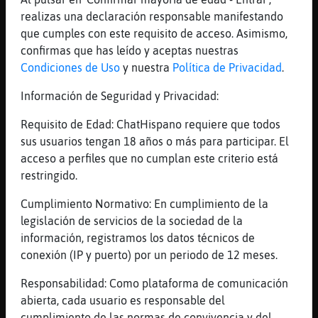
demás pu tas
realizas una declaración responsable manifestando
[15:23]
Mosca\Fugaz
que cumples con este requisito de acceso. Asimismo,
Porque aquí no ahy ni dios
confirmas que has leído y aceptas nuestras
Condiciones de Uso
y nuestra
Política de Privacidad
.
[15:24]
Raton{Elocuente
Pero quiien te va a queree con los diente
Información de Seguridad y Privacidad:
picao del caballo
Requisito de Edad: ChatHispano requiere que todos
[15:24]
Raton{Elocuente
sus usuarios tengan 18 años o más para participar. El
Jajajajajajajajajajajaja
acceso a perfiles que no cumplan este criterio está
[15:24]
Mosca\Fugaz
restringido.
Pues más de los que te cre
Cumplimiento Normativo: En cumplimiento de la
[15:24]
Raton{Elocuente
legislación de servicios de la sociedad de la
Joe miarmaaaa
información, registramos los datos técnicos de
[15:24]
Gata}Humilde
conexión (IP y puerto) por un periodo de 12 meses.
Que habéis almorzado
Responsabilidad: Como plataforma de comunicación
[15:24]
Gata}Humilde
abierta, cada usuario es responsable del
?
cumplimiento de las normas de convivencia y del