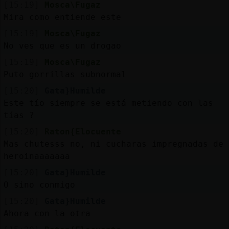
Mis
[15:19]
Mosca\Fugaz
blogs
Mira como entiende este
[15:19]
Mosca\Fugaz
No ves que es un drogao
[15:19]
Mosca\Fugaz
Mis
Puto gorrillas subnormal
foros
[15:20]
Gata}Humilde
Este tío siempre se está metiendo con las
tías ?
Registr
[15:20]
Raton{Elocuente
un
Mas chutesss no, ni cucharas impregnadas de
canal
heroinaaaaaaa
[15:20]
Gata}Humilde
O sino conmigo
Más
[15:20]
Gata}Humilde
gestion
Ahora con la otra