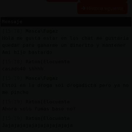
Historia siguiente
Mensaje
Reserva
[15:18]
Mosca\Fugaz
alias
Hola me gusta estar en los chat me gustaría
quedar para ganarme un dinerito y mantener
Ami hijo bastardo
Actuali
[15:18]
Raton{Elocuente
contras
casado40 shhhh
[15:19]
Mosca\Fugaz
Estoi en la droga soi drogadicta pero ya no
me pincho
Actuali
IP
[15:19]
Raton{Elocuente
virtual
Ahora solo fumas base no?
[15:19]
Raton{Elocuente
Jajajajajajajajajajajaja