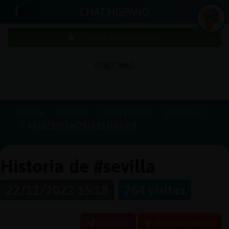
CHAT HISPANO
¡Chatea sin publicidad!
PUBLICIDAD
Iniciar
sesión
Portada
Historias
Canal #sevilla
2022-11-22
637d75863ac9826d436b1dc8
¡Chatea
sin
publici
Historia de #sevilla
22/11/2022 15:18
764 visitas
Crear
una
Reportar
Historia anterior
cuenta