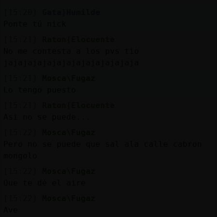
[15:20]
Gata}Humilde
Ponte tú nick
[15:21]
Raton{Elocuente
No me contesta a los pvs tio
jajajajajajajajajajajajajaja
[15:21]
Mosca\Fugaz
Lo tengo puesto
[15:21]
Raton{Elocuente
Asi no se puede...
[15:22]
Mosca\Fugaz
Pero no se puede que sal ala calle cabron
mongolo
[15:22]
Mosca\Fugaz
Que te dé el aire
[15:22]
Mosca\Fugaz
Ave