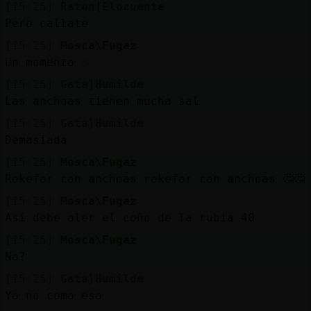
[15:25]
Raton{Elocuente
Pero callate
[15:25]
Mosca\Fugaz
Un momento ☝️
[15:25]
Gata}Humilde
Las anchoas tienen mucha sal
[15:25]
Gata}Humilde
Demasiada
[15:25]
Mosca\Fugaz
Rokefor con anchoas rokefor con anchoas 🤔🤔
[15:25]
Mosca\Fugaz
Así debe oler el coño de la rubia 40
[15:25]
Mosca\Fugaz
No?
[15:25]
Gata}Humilde
Yo no como eso