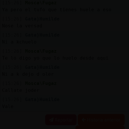
[15:26]
Mosca\Fugaz
Ya pero el tufo que tienes huele a eso
[15:26]
Gata}Humilde
Nose la versad
[15:26]
Gata}Humilde
Ni a kchuelo
[15:26]
Mosca\Fugaz
Te lo digo yo que lo huelo desde aqui
[15:26]
Gata}Humilde
Ni a k dejo d oler
[15:26]
Mosca\Fugaz
Callate joder
[15:26]
Gata}Humilde
Vale
Reportar
Historia anterior