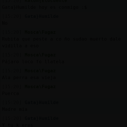
[15:20]
Raton{Elocuente
Gata}Humilde hoy es conmigo :$
[15:20]
Gata}Humilde
No
[15:20]
Mosca\Fugaz
Rubita que peste a co ño sudao muerto dale
vidilla a eso
[15:20]
Mosca\Fugaz
Pájaro loco fo llatela
[15:20]
Mosca\Fugaz
Ala perra esa vieja
[15:20]
Mosca\Fugaz
Puerca
[15:20]
Gata}Humilde
Madre mia
[15:20]
Gata}Humilde
Y tu k eres