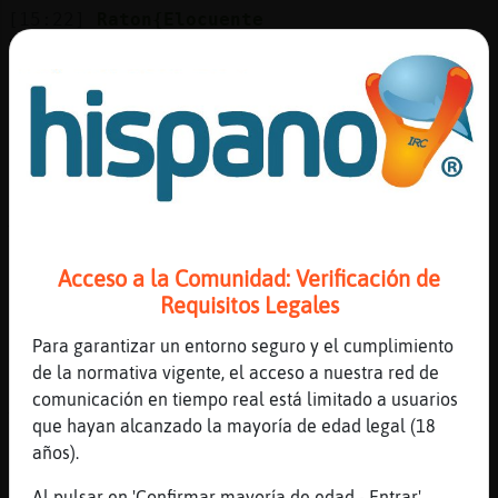
[15:22]
Raton{Elocuente
Luego que me depile la sardina
[15:22]
Raton{Elocuente
Que vaya
[15:22]
Raton{Elocuente
Por heroina
[15:22]
Raton{Elocuente
Tu sabe
[15:22]
Mosca\Fugaz
Acceso a la Comunidad: Verificación de
Con la lupa
Requisitos Legales
[15:22]
Mosca\Fugaz
Para garantizar un entorno seguro y el cumplimiento
Jajaj
de la normativa vigente, el acceso a nuestra red de
[15:22]
Mosca\Fugaz
comunicación en tiempo real está limitado a usuarios
Vale enganchai
que hayan alcanzado la mayoría de edad legal (18
años).
[15:23]
Mosca\Fugaz
Nada Voi a tener que ir ala alameda con las
Al pulsar en 'Confirmar mayoría de edad - Entrar',