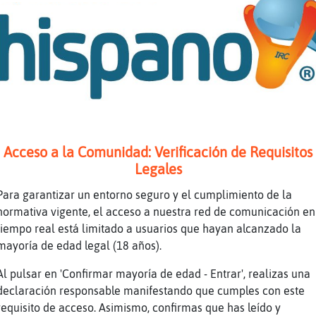
 jo jo
rnudodeMaduros: hola
jor la mente q el cuerpo, es más poderosa xD
ajaja Rinoceronte\Sensible si,�y con 1 .... n
mo una me tienes k recojer con una pala
tnces tu haces d taxista xD
Acceso a la Comunidad: Verificación de Requisitos
Legales
 pasa nada, alguna que otra vez lo he hecho
 hoy tengo ganas d copa
Para garantizar un entorno seguro y el cumplimiento de la
normativa vigente, el acceso a nuestra red de comunicación en
ro la tomaré en casa
tiempo real está limitado a usuarios que hayan alcanzado la
ro el BMW me lo llevo yo a mi casa
mayoría de edad legal (18 años).
no tengo ganas d peinarme
Al pulsar en 'Confirmar mayoría de edad - Entrar', realizas una
noceronte\Sensible pa despeinarse primero hay
declaración responsable manifestando que cumples con este
requisito de acceso. Asimismo, confirmas que has leído y