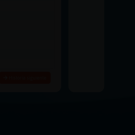
Historia siguiente