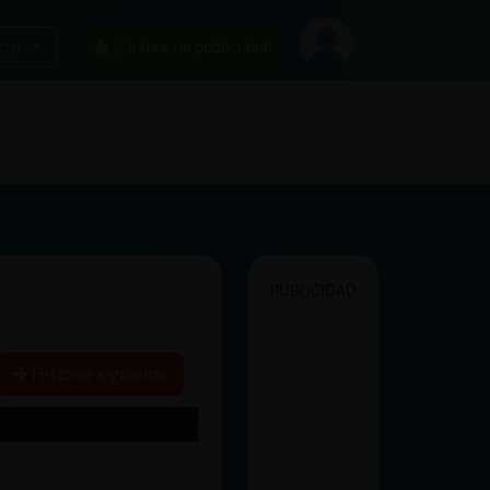
car
¡Chatea sin publicidad!
PUBLICIDAD
Historia siguiente