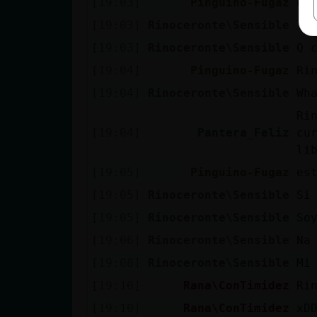
[19:03]
Pinguino-Fugaz
di
[19:03]
Rinoceronte\Sensible
Ta
[19:03]
Rinoceronte\Sensible
Q 
[19:04]
Pinguino-Fugaz
Ri
[19:04]
Rinoceronte\Sensible
Wh
Ri
[19:04]
Pantera_Feliz
cu
li
[19:05]
Pinguino-Fugaz
es
[19:05]
Rinoceronte\Sensible
Si
[19:05]
Rinoceronte\Sensible
So
[19:06]
Rinoceronte\Sensible
Na
[19:08]
Rinoceronte\Sensible
Mi
[19:10]
Rana\ConTimidez
Ri
[19:10]
Rana\ConTimidez
xD