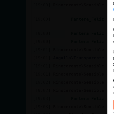
[19:00]
Rinoceronte\Sensible
Cl
yo
[19:00]
Pantera_Feliz
fr
li
[19:00]
Pantera_Feliz
y 
[19:00]
Pantera_Feliz
XD
[19:01]
Rinoceronte\Sensible
Ja
[19:01]
Anguila\Transparente
go
[19:01]
Rinoceronte\Sensible
Y 
[19:01]
Rinoceronte\Sensible
Ay
[19:02]
Rinoceronte\Sensible
Ay
[19:02]
Rinoceronte\Sensible
Ha
[19:03]
Pantera_Feliz
un
[19:03]
Rinoceronte\Sensible
Pi