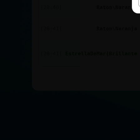
[20:40]
Raton\Naranja
[20:41]
Raton\Naranja
[20:41]
EstrellaDeMar{Brillante