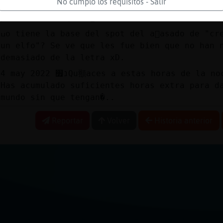
No cumplo los requisitos - Salir
נEstamos en plena campa񡠮avide񡠤e y posiblemente el anuncio
publicitario que m᳠...
ߎo tiene la base del spot del a񯠰asado de "creo que mi padre es
un elfo"? Se ve que les fue bien que no han 
demasiado de la letra xD.
4 may 2022 נ׿Qu頨aces a estas horas de la noche vestido as�...
Has acumulado suficientes horas extra para d
mundo sin que tengan�..
Reportar
Volver
Historia anterior