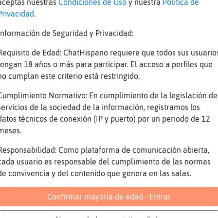
aceptas nuestras
Condiciones de Uso
y nuestra
Política de
Schweif?ˠۍein Sohn, es ist ein Nebelstreif.ˠ>Du liebes Kind,
Privacidad
.
komm, geh mit mir! Gar�..
Información de Seguridad y Privacidad:
Si no es as�ve al siguiente paso. Opcional: 
Asistente de Google. Estos pasos funcionan e
Requisito de Edad: ChatHispano requiere que todos sus usuario
Nexus con Android 8.1 y versiones�..
tengan 18 años o más para participar. El acceso a perfiles que
Letra de la canci󮠌 elfo sodomita - Ariel San
no cumplan este criterio está restringido.
Daddy Yankee y Bad Bunny) (Letra e m�sica pa
Cumplimiento Normativo: En cumplimiento de la legislación de
estar soltera estᠤe moda / Por eso ella no 
servicios de la sociedad de la información, registramos los
noche estᠰa' desquitarnos
datos técnicos de conexión (IP y puerto) por un periodo de 12
10 dic 2021 נJunto a la m�sica del estudio Trafalgar13 Music
meses.
House y la letra escrita por Sra. Rushmore, 
Responsabilidad: Como plataforma de comunicación abierta,
los elementos de esta emotiva�..
cada usuario es responsable del cumplimiento de las normas
de JL Alcaraz נ2000 נCitado por 1 נCoromines2, reclamando el
de convivencia y del contenido que genera en las salas.
purismo de las locuciones y expresiones de l
... Universidad de Murcia Facultad de Letras
Confirmar mayoría de edad - Entrar
30 publicaciones