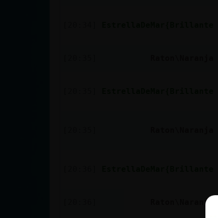
cuenta
[20:34]
EstrellaDeMar{Brillante
Reservar
[20:35]
Raton\Naranja
alias
[20:35]
EstrellaDeMar{Brillante
Actualizar
contraseña
[20:35]
Raton\Naranja
Actualizar
[20:36]
EstrellaDeMar{Brillante
IP virtual
[20:36]
Raton\Naranja