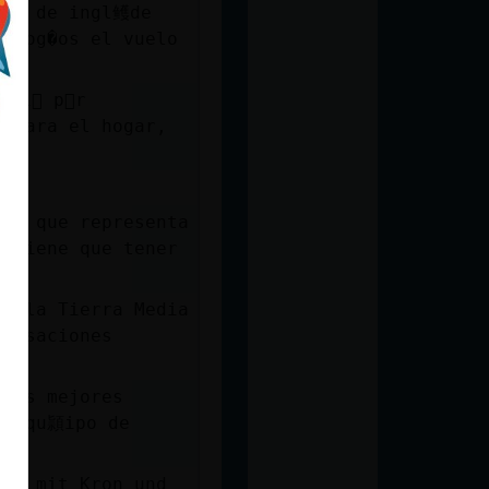
vos de ingl鳠de
y cog�os el vuelo
ni񡳬 p󳴥r
o para el hogar,
tas que representa
o tiene que tener
en la Tierra Media
versaciones
es qu頴ipo de