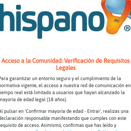
el plazo de inscripci󮠰ara los cursos intensi
nivel inicial que se van a ... ten�os hotel 
de vuelta por la noche.
P󳴥r de anime con letras de ᮧel de elfos para 
decorativo moderno para pared, p󳴥r decorativ
obras de arte,�..
94,68�
La pi񡴡 original es una estrella de siete pun
Acceso a la Comunidad: Verificación de Requisitos
los siete pecados capitales; en su turno, un
Legales
los ojos vendados mientras�..
Para garantizar un entorno seguro y el cumplimiento de la
Para muchos de los elfos que se encontraban 
normativa vigente, el acceso a nuestra red de comunicación en
el sindarin era el idioma com�n para las con
tiempo real está limitado a usuarios que hayan alcanzado la
diarias, y los Elfos Grises tambi鮠...
mayoría de edad legal (18 años).
31 ene 2022 נSi quieres partirte de risa con los mejores
Al pulsar en 'Confirmar mayoría de edad - Entrar', realizas una
chistes de Jaimito y Pepito, ... Jaimito, ߳ab
declaración responsable manifestando que cumples con este
letra es la "A"? ... Vuelta al cole.
requisito de acceso. Asimismo, confirmas que has leído y
ˠۓiehst, Vater, du den Erlk򮩧 nicht? Den Erlenk򮩧 mit Kron und