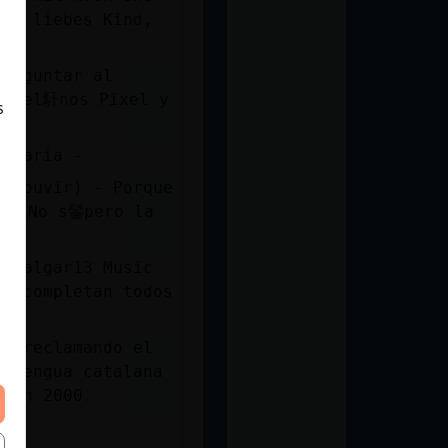
Preguntar al
n tel馯nos Pixel y
s
tamaria -
ra ouvir) - Porque
... No s鬠pero la
se completan todos
a lengua catalana
. en 2000.