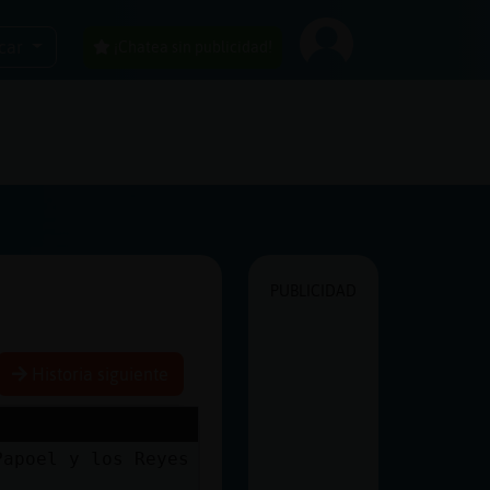
car
¡Chatea sin publicidad!
PUBLICIDAD
Historia siguiente
ap᠎oel y los Reyes