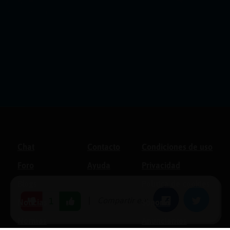
Chat
Contacto
Condiciones de uso
Foro
Ayuda
Privacidad
Blogs
Política de cookies
|
Compartir en:
Facebook
Twitter
1
Noticias
Soporte
Normas
Anunciantes