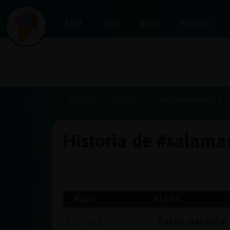
Chat
Foro
Blogs
Noticias
Iniciar
sesión
Portada
Historias
Canal #salamanca
Historia de #salam
¡Chatea
sin
publicidad!
Hour
Alias
Crear
[20:34]
Raton\Naranja
una