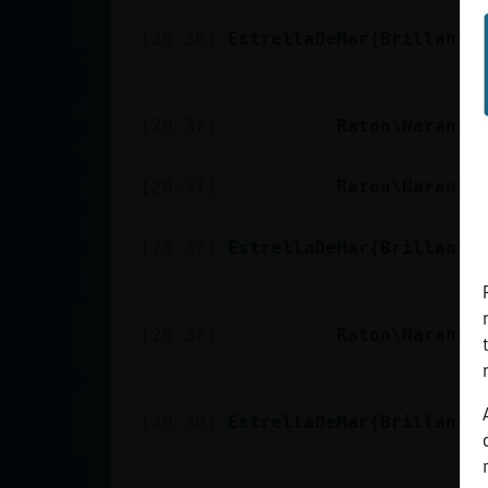
Mis blogs
[20:36]
EstrellaDeMar{Brillante
Mis foros
[20:37]
Raton\Naranja
[20:37]
Raton\Naranja
Registrar
un canal
[20:37]
EstrellaDeMar{Brillante
Más
[20:37]
Raton\Naranja
gestiones
[20:38]
EstrellaDeMar{Brillante