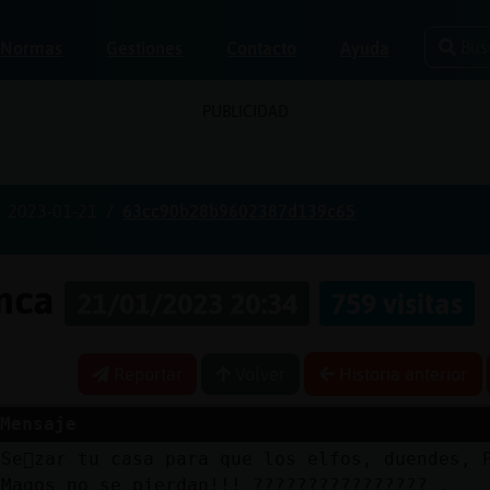
Bus
Normas
Gestiones
Contacto
Ayuda
PUBLICIDAD
2023-01-21
63cc90b28b9602387d139c65
anca
21/01/2023 20:34
759 visitas
Reportar
Volver
Historia anterior
Mensaje
Se񡬩zar tu casa para que los elfos, duendes, P
Magos no se pierdan!!! ???????????????? .