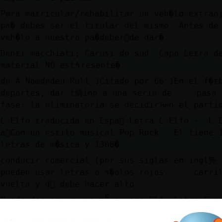
Para matricular/rehabilitar un veh�lo extran
pa� debes ser el titular del mismo. Antes de
veh�lo a nuestro pa�deber᳠de dar�..
Denti macchiati; Carusi do sud. Capo Letra d
material NO estᠰresente�..
de A Nomdedeu Rull נCitado por 66 נEn el f�tbol y otros
deportes, dar t鲭ino a una serie de ... pasa 
fase: la eliminatoria se decidirᠥn el parti
L Elfo traducida en Espa񯬮 Letra L Elfo -. L 
a񯠬Con un estilo musical Pop Rock . El tiene 
letras de m�sica y 1366�..
conducir comercial (por sus siglas en ingl鳬 
pueden usar letras o s�olos rojos. ... carri
vuelta y d󮤥 debe hacer alto.
Puede descargar una p᧩na para Elfo Letra E c
imprimir gratis. Tambi鮠puedes colorear onlin