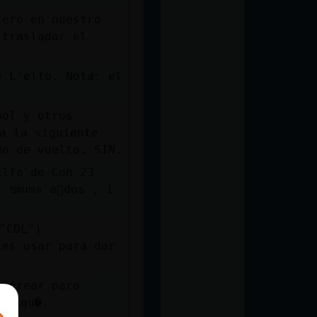
jero en nuestro
 trasladar el
e L'elfo. Nota: el
a la siguiente
do de vuelta. SIN.
Elfo de Con 23
1 ᬢums a񡤩dos , 1
"CDL"). ...
les usar para dar
olorear para
e aqu�.