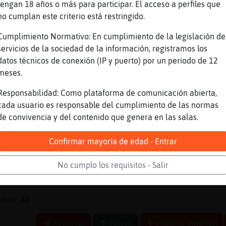
tengan 18 años o más para participar. El acceso a perfiles que
on el.feio.que hace Che XD
no cumplan este criterio está restringido.
na presencia
Cumplimiento Normativo: En cumplimiento de la legislación de
servicios de la sociedad de la información, registramos los
datos técnicos de conexión (IP y puerto) por un periodo de 12
aaaa
meses.
o hay chicas Che XD XD XD
Responsabilidad: Como plataforma de comunicación abierta,
lir
cada usuario es responsable del cumplimiento de las normas
de convivencia y del contenido que genera en las salas.
XD
Confirmar mayoría de edad - Entrar
pa.dos veces bajo al a񯠡i casa en Espa񡠃he XD
No cumplo los requisitos - Salir
ndao XD
Reportar
Volver
Historia anterior