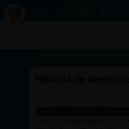
Chat
Foro
Blogs
Noticias
Iniciar
sesión
Portada
Historias
Canal #valencia
2
Historia de #valenc
¡Chatea
sin
publicidad!
Hour
Alias
Mensaje
[20:39]
PanteraElocuente
Es de 
Crear
una