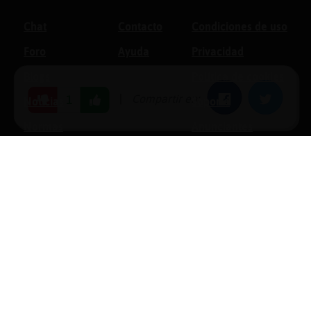
Chat
Contacto
Condiciones de uso
Foro
Ayuda
Privacidad
Blogs
Política de cookies
|
Compartir en:
Facebook
Twitter
1
Noticias
Soporte
Normas
Anunciantes
Estadísticas
Historias
Tu foro gratis