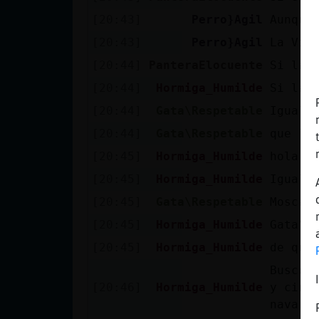
Mis blogs
[20:43]
Perro}Agil
Aunque 
[20:43]
Perro}Agil
La Via
[20:44]
PanteraElocuente
Si la 
Mis foros
[20:44]
Hormiga_Humilde
Si la 
[20:44]
Gata\Respetable
Igual 
[20:44]
Gata\Respetable
que la
Registrar
un canal
[20:45]
Hormiga_Humilde
hola q
[20:45]
Hormiga_Humilde
Igual 
[20:45]
Gata\Respetable
Mosca 
Más
[20:45]
Hormiga_Humilde
Gata\R
gestiones
[20:45]
Hormiga_Humilde
de qu頨
Busco 
[20:46]
Hormiga_Humilde
y cinm
navarr