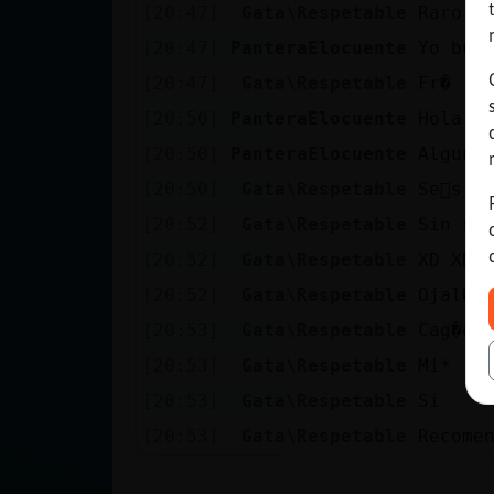
[20:47]
Gata\Respetable
Raro c
[20:47]
PanteraElocuente
Yo bue
[20:47]
Gata\Respetable
Fr�
[20:50]
PanteraElocuente
Hola,
[20:50]
PanteraElocuente
Alguna
[20:50]
Gata\Respetable
Se񯲥s n
[20:52]
Gata\Respetable
Sin sa
[20:52]
Gata\Respetable
XD XD 
[20:52]
Gata\Respetable
Ojal�
[20:53]
Gata\Respetable
Cag�en 
[20:53]
Gata\Respetable
Mi*
[20:53]
Gata\Respetable
Si
[20:53]
Gata\Respetable
Recome