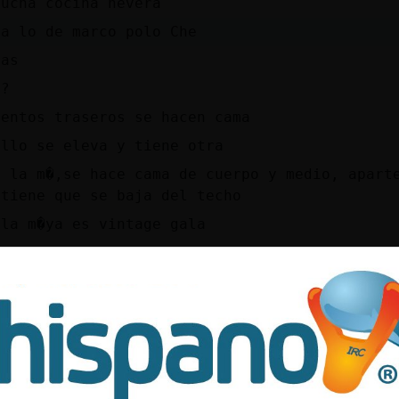
ducha cocina nevera
na lo de marco polo Che
nas
 ?
ientos traseros se hacen cama
ello se eleva y tiene otra
n la m�,se hace cama de cuerpo y medio, apart
 tiene que se baja del techo
 la m�ya es vintage gala
 se eleva el techo
o l Marcopolo pero mercedes
go Camper , la.ia es autocaravana integral
a co񰠘D
una viano