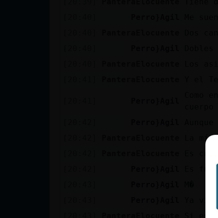
[20:39]
PanteraElocuente
Tiene 
cuenta
[20:40]
Perro}Agil
Me sue
[20:40]
PanteraElocuente
Dos ca
[20:40]
Perro}Agil
Dobles
Reservar
[20:40]
PanteraElocuente
Los as
alias
[20:41]
PanteraElocuente
Y el T
Como e
[20:41]
Perro}Agil
cuerpo
Actualizar
contraseña
[20:42]
Perro}Agil
Aunque
[20:42]
PanteraElocuente
La mía
[20:42]
PanteraElocuente
Es com
Actualizar
[20:42]
Perro}Agil
Es fur
IP virtual
[20:43]
Perro}Agil
M�
[20:43]
Perro}Agil
Ya viej
[20:43]
PanteraElocuente
Si es 