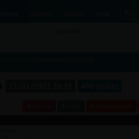
Bus
Normas
Gestiones
Contacto
Ayuda
PUBLICIDAD
023-01-21
63cc91dc8b9602387d139c91
ia
21/01/2023 20:39
496 visitas
Reportar
Volver
Historia anterior
orígen