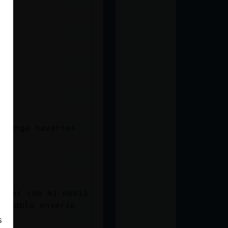
 tengo navarres
uedar con mi novia
, hablo enserio
s