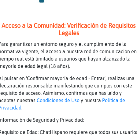
bien valoradas 😋
no es una buena cacharra Che
Acceso a la Comunidad: Verificación de Requisitos
compré usada antes de la pandemia
Legales
compr頵sada antes de la pandemia navarres
Para garantizar un entorno seguro y el cumplimiento de la
que yo , aunque hace ya una d飡da y algo
normativa vigente, el acceso a nuestra red de comunicación en
 tengo
tiempo real está limitado a usuarios que hayan alcanzado la
mayoría de edad legal (18 años).
ue tal? navarres
que yo, aunque hace ya una d飡da y algo que la
Al pulsar en 'Confirmar mayoría de edad - Entrar', realizas una
declaración responsable manifestando que cumples con este
no es lo mismo Che XD
requisito de acceso. Asimismo, confirmas que has leído y
espetable lo que me hicieron ayer a mi
aceptas nuestras
Condiciones de Uso
y nuestra
Política de
ablais? navarres
Privacidad
.
chico de valencia con buena apariencia para q
Información de Seguridad y Privacidad:
igo y prᣴicamente seguro follartela, yo hetero
es
Requisito de Edad: ChatHispano requiere que todos sus usuario