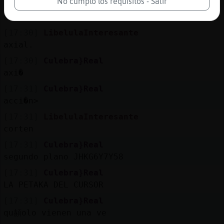
No cumplo los requisitos - Salir
[17:30]
LibelulaInteresante
si>?
[17:30]
LibelulaInteresante
axial.
[17:30]
Culebra}Real
axi�
[17:31]
Culebra}Real
acci�n>
[17:31]
LibelulaInteresante
corten
[17:31]
Culebra}Real
segundo plano JHKG6Y7Y58
[17:31]
Culebra}Real
LA PETAKA DEL CURSOR
[17:31]
Culebra}Real
qu頳olo vienen una ve