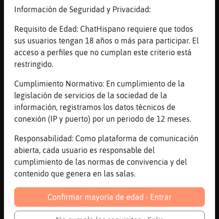
Valoraci󮺠4,6 נ?181 votos
Información de Seguridad y Privacidad:
[17:28]
Culebra}Real
24 ene 2020 נPero cuando se trata de
Requisito de Edad: ChatHispano requiere que todos
mantener el amor en pareja la receta no
sus usuarios tengan 18 años o más para participar. El
resulta tan simple. Aceptar al compa񥲯 tal
acceso a perfiles que no cumplan este criterio está
cual es puede ser un comienzo, pero�..
restringido.
[17:29]
Culebra}Real
Cumplimiento Normativo: En cumplimiento de la
b) el divorcio contencioso cuando es
legislación de servicios de la sociedad de la
solicitado por uno solo de los c󮹵ges. ...
información, registramos los datos técnicos de
nos gustar�saber como se puede solucionar
conexión (IP y puerto) por un periodo de 12 meses.
eso, si hay forma que mi�..
Responsabilidad: Como plataforma de comunicación
[17:29]
Culebra}Real
abierta, cada usuario es responsable del
1 >XXL <"XXL
cumplimiento de las normas de convivencia y del
[17:30]
Culebra}Real
contenido que genera en las salas.
2XXL si
[17:30]
Culebra}Real
Confirmar mayoría de edad - Entrar
asi?