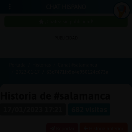
CHAT HISPANO
¡Chatea sin publicidad!
PUBLICIDAD
Iniciar
sesión
Portada
Historias
Canal #salamanca
2023-01-17
63c7471fb5e4e950124c673a
¡Chatea
sin
publici
Historia de #salamanca
17/01/2023 17:21
682 visitas
Crear
una
Reportar
Historia anterior
cuenta