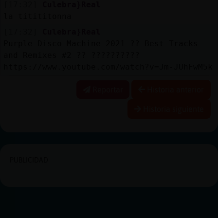
[17:32]
Culebra}Real
la titititonna
[17:32]
Culebra}Real
Purple Disco Machine 2021 ?? Best Tracks
and Remixes #2 ?? ??????????
https://www.youtube.com/watch?v=Jm-JUhFwM5k
Reportar
Historia anterior
Historia siguiente
PUBLICIDAD