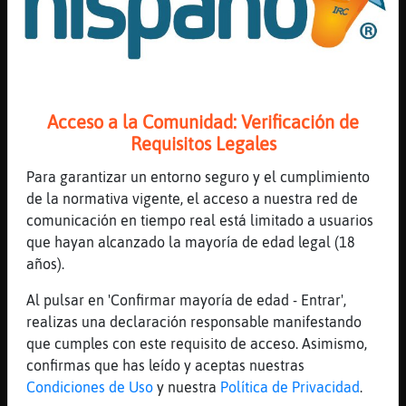
conocer en un�..
[17:27]
Culebra}Real
No en el sentido de solucionar problemas
directamente quizᬠpero, desde luego, ... al
amor (de hecho, hay quien llama a este
Acceso a la Comunidad: Verificación de
ejercicio la carta del amor).
Requisitos Legales
[17:28]
Culebra}Real
5 sept 2016 נEsto va a hacer que ahorre
Para garantizar un entorno seguro y el cumplimiento
much�mo tiempo y que la soluci󮠳ea la ...
de la normativa vigente, el acceso a nuestra red de
Para entender esto hay que saber c󭯠funciona
comunicación en tiempo real está limitado a usuarios
el motor del coche y�..
que hayan alcanzado la mayoría de edad legal (18
años).
[17:28]
Culebra}Real
16 ene 2017 נExisten muchos tipos de
Al pulsar en 'Confirmar mayoría de edad - Entrar',
relaciones liberales ߣuᬠes la suya?.
realizas una declaración responsable manifestando
Establecer los l�tes es muy importante para
que cumples con este requisito de acceso. Asimismo,
que ambos est鮠claros. Hay�..
confirmas que has leído y aceptas nuestras
[17:28]
Culebra}Real
Condiciones de Uso
y nuestra
Política de Privacidad
.