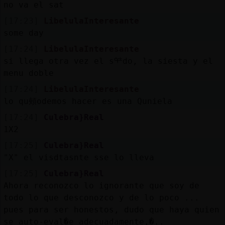
Mis
no va el sat
blogs
[17:23]
LibelulaInteresante
some day
[17:24]
LibelulaInteresante
si llega otra vez el sᢡdo, la siesta y el
Mis
menu doble
foros
[17:24]
LibelulaInteresante
lo qu頰odemos hacer es una Quniela
[17:24]
Culebra}Real
Registr
1X2
un
canal
[17:25]
Culebra}Real
"X" el visdtasnte sse lo lleva
[17:25]
Culebra}Real
Ahora reconozco lo ignorante que soy de
Más
todo lo que desconozco y de lo poco ...
gestion
pues para ser honestos, dudo que haya quien
se auto-eval�e adecuadamente,�..