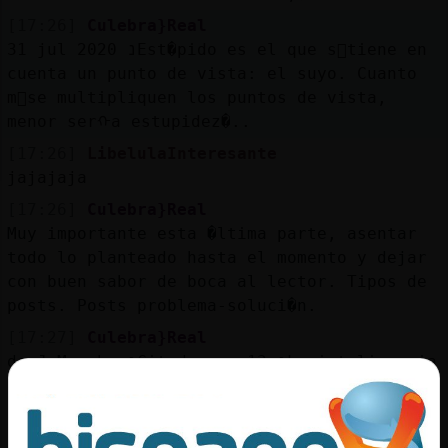
[17:26]
Culebra}Real
31 jul 2020 נEst�pido es el que s󬯠tiene en
cuenta un punto de vista: el suyo. Cuanto
m᳠se multipliquen los puntos de vista,
menor serᠬa estupidez�..
[17:26]
LibelulaInteresante
jajajaja
[17:26]
Culebra}Real
Muy importante esta �ltima parte, asentar
todo lo planteado hasta el momento y dejar
con buen sabor de boca al lector. Tipos de
posts. Posts problema-soluci�n.
[17:27]
Culebra}Real
de J Murphy נCitado por 13 נLa inteligencia
infinita dentro del subconsciente suyo le
puede revelar todo lo necesario, todos los
conocimientos esenciales que usted debe