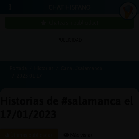
CHAT HISPANO
¡Chatea sin publicidad!
PUBLICIDAD
Iniciar
sesión
Portada
Historias
Canal #salamanca
2023-01-17
¡Chatea
sin
publici
Historias de #salamanca el
17/01/2023
Crear
una
Últimas publicadas
Más vistas
cuenta