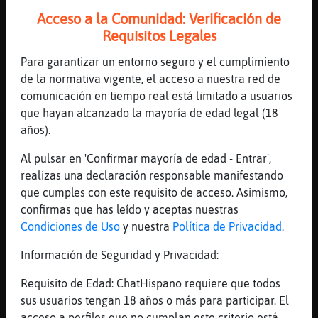
paneles m᳠grande ... Los paneles
Acceso a la Comunidad: Verificación de
solares de gran tama񯠴ienen el
Requisitos Legales
problema de que a d�de hoy tienen�..
...
Para garantizar un entorno seguro y el cumplimiento
de la normativa vigente, el acceso a nuestra red de
22 líneas de 2 usuarios
689 visitas
-11 puntos
comunicación en tiempo real está limitado a usuarios
que hayan alcanzado la mayoría de edad legal (18
años).
Canal #salamanca
-
17/01/2023 17:21
Al pulsar en 'Confirmar mayoría de edad - Entrar',
realizas una declaración responsable manifestando
LibelulaInteresante
: play it
que cumples con este requisito de acceso. Asimismo,
Culebra}Real
: >>
confirmas que has leído y aceptas nuestras
Culebra}Real
: un momento
Condiciones de Uso
y nuestra
Política de Privacidad
.
Culebra}Real
: Play On (feat. Tara
McDonald) (Eddie Thoneick Remix)
Información de Seguridad y Privacidad:
https://www.youtube.com/watch?
v=y5VPZ3eMPvg
Requisito de Edad: ChatHispano requiere que todos
LibelulaInteresante
: >>el qu頴oca
sus usuarios tengan 18 años o más para participar. El
...
acceso a perfiles que no cumplan este criterio está