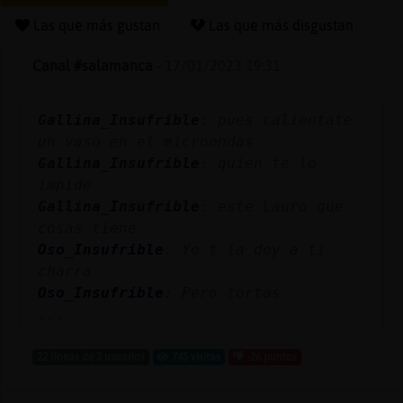
Las que más gustan
Las que más disgustan
Canal #salamanca
-
17/01/2023 19:31
Reserva
alias
Gallina_Insufrible
: pues calientate
un vaso en el microondas
Gallina_Insufrible
: quien te lo
Actuali
impide
contras
Gallina_Insufrible
: este Lauro que
cosas tiene
Oso_Insufrible
: Yo t la doy a ti
charra
Actuali
Oso_Insufrible
: Pero tortas
IP
...
virtual
22 líneas de 2 usuarios
745 visitas
-26 puntos