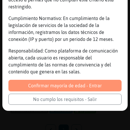
restringido.
35 líneas de 2 usuarios
682 visitas
3 puntos
Cumplimiento Normativo: En cumplimiento de la
legislación de servicios de la sociedad de la
Canal #salamanca
-
17/01/2023 16:30
información, registramos los datos técnicos de
conexión (IP y puerto) por un periodo de 12 meses.
Rata}Sensible
: [_Tristonna_] hola
Responsabilidad: Como plataforma de comunicación
Pez_ConPereza
: qu頴iritiritittonna
abierta, cada usuario es responsable del
qu頦�
cumplimiento de las normas de convivencia y del
Pez_ConPereza
: todo tod todo e a�o
contenido que genera en las salas.
Pez_ConPereza
: todotod m᳠barato
Pez_ConPereza
: todo todo eso lo
Confirmar mayoría de edad - Entrar
preguntan mucho enArgentina
...
No cumplo los requisitos - Salir
21 líneas de 2 usuarios
705 visitas
13 puntos