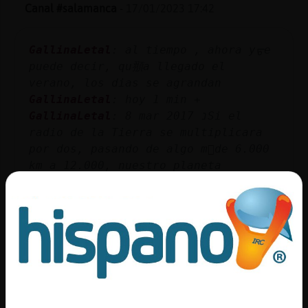
Mis
Canal #salamanca
-
17/01/2023 17:42
blogs
GallinaLetal
: al tiempo , ahora yᠳe
puede decir, qu頨a llegado el
verano, los dias se agrandan
Mis
GallinaLetal
: hoy 1 min +
foros
GallinaLetal
: 8 mar 2017 נSi el
radio de la Tierra se multiplicara
por dos, pasando de algo m᳠de 6.000
Registr
km a 12.000, nuestro planeta
un
ver�incrementada su masa.
canal
GallinaLetal
: 30 oct 2022 נDesde hoy
y hasta el pr󸩭o mi鲣oles hasta siete
barcos atracarᮠ... No obstante,
noviembre serᠥl m᳠destacado en
Más
cuanto a n�mero de�..
gestion
GallinaLetal
: 9 jun 2021 נHay
situaciones en las que por poner