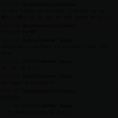
[16:47]
Serpiente{ConTimidez
Es muy linda la navidad, creo que es la
�nica 鰯ca en la que me dan ganas de vivir.
[16:47]
Serpiente{ConTimidez
߅res de Per�?
[16:47]
EstrellaDeMar_Rapaz
entonces celebremos la navidad todos los
dias
[16:47]
EstrellaDeMar_Rapaz
Si soy de Peru
[16:47]
EstrellaDeMar_Rapaz
por que la pregunta?
[16:48]
Serpiente{ConTimidez
Qu頢ien.
[16:48]
EstrellaDeMar_Rapaz
y tu tambien eres de Peru?