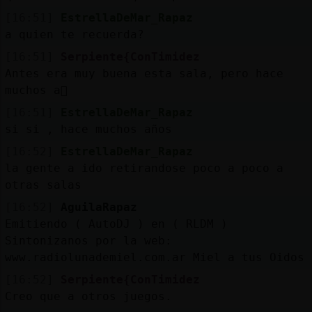
[16:51]
EstrellaDeMar_Rapaz
a quien te recuerda?
[16:51]
Serpiente{ConTimidez
Antes era muy buena esta sala, pero hace
muchos a񯳮
[16:51]
EstrellaDeMar_Rapaz
si si , hace muchos años
[16:52]
EstrellaDeMar_Rapaz
la gente a ido retirandose poco a poco a
otras salas
[16:52]
AguilaRapaz
Emitiendo ( AutoDJ ) en ( RLDM )
Sintonizanos por la web:
www.radiolunademiel.com.ar Miel a tus Oidos
[16:52]
Serpiente{ConTimidez
Creo que a otros juegos.