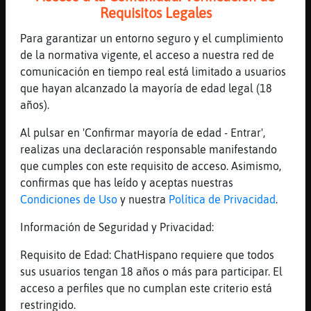
[16:40]
Serpiente{ConTimidez
Requisitos Legales
iuk
Para garantizar un entorno seguro y el cumplimiento
[16:40]
EstrellaDeMar_Rapaz
de la normativa vigente, el acceso a nuestra red de
Serpiente{ConTimidez y tu eres muy
comunicación en tiempo real está limitado a usuarios
afortunada?
que hayan alcanzado la mayoría de edad legal (18
[16:40]
EstrellaDeMar_Rapaz
años).
la suerte te persigue?
Al pulsar en 'Confirmar mayoría de edad - Entrar',
[16:41]
Serpiente{ConTimidez
realizas una declaración responsable manifestando
S�oy muy afortunada, aunque no he aprendido
que cumples con este requisito de acceso. Asimismo,
a valorar completamente todo lo que tengo.
confirmas que has leído y aceptas nuestras
[16:42]
EstrellaDeMar_Rapaz
Condiciones de Uso
y nuestra
Política de Privacidad
.
será por quer aun eres joven e impulsiva
Información de Seguridad y Privacidad:
[16:42]
Serpiente{ConTimidez
No me persigue la suerte, pero suele Dios
Requisito de Edad: ChatHispano requiere que todos
poner muchos ᮧeles para m�.
sus usuarios tengan 18 años o más para participar. El
[16:42]
EstrellaDeMar_Rapaz
acceso a perfiles que no cumplan este criterio está
gracias por ese piropo, no sabia que era un
restringido.