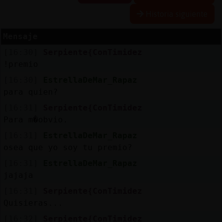
Historia siguiente
Mensaje
Reserva
[16:30]
Serpiente{ConTimidez
alias
!premio
[16:30]
EstrellaDeMar_Rapaz
para quien?
Actuali
[16:31]
Serpiente{ConTimidez
contras
Para m�obvio.
[16:31]
EstrellaDeMar_Rapaz
osea que yo soy tu premio?
Actuali
[16:31]
EstrellaDeMar_Rapaz
IP
jajaja
virtual
[16:31]
Serpiente{ConTimidez
Quisieras...
[16:32]
Serpiente{ConTimidez