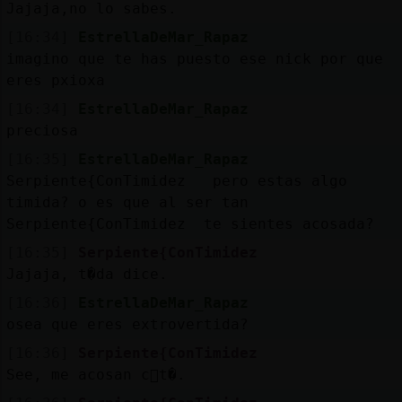
Jajaja,no lo sabes.
[16:34]
EstrellaDeMar_Rapaz
imagino que te has puesto ese nick por que
eres pxioxa
[16:34]
EstrellaDeMar_Rapaz
preciosa
[16:35]
EstrellaDeMar_Rapaz
Serpiente{ConTimidez pero estas algo
timida? o es que al ser tan
Serpiente{ConTimidez te sientes acosada?
[16:35]
Serpiente{ConTimidez
Jajaja, t�da dice.
[16:36]
EstrellaDeMar_Rapaz
osea que eres extrovertida?
[16:36]
Serpiente{ConTimidez
See, me acosan c󭯠t�.