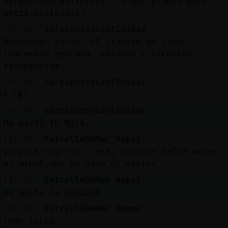
Serpiente{ConTimidez y que planes para
estas navidades?
[16:46]
Serpiente{ConTimidez
Descansar mucho, el trabajo me tiene
realmente agotada, enferma y necesito
recuperarme.
[16:46]
Serpiente{ConTimidez
ߙ t�?
[16:46]
Serpiente{ConTimidez
Me gusta tu Nick.
[16:46]
EstrellaDeMar_Rapaz
yo ya arregle mi casa, solo me falta armar
mi arbol que lo haré el martes
[16:46]
EstrellaDeMar_Rapaz
me gusta la navidad
[16:46]
EstrellaDeMar_Rapaz
todo luces