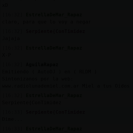
Mis
xD
blogs
[16:32]
EstrellaDeMar_Rapaz
claro, para que lo voy a negar
[16:32]
Serpiente{ConTimidez
Mis
Jajaja
foros
[16:32]
EstrellaDeMar_Rapaz
X-P
[16:32]
AguilaRapaz
Registr
Emitiendo ( AutoDJ ) en ( RLDM )
un
Sintonizanos por la web:
canal
www.radiolunademiel.com.ar Miel a tus Oidos
[16:32]
EstrellaDeMar_Rapaz
Serpiente{ConTimidez
[16:33]
Serpiente{ConTimidez
Más
Dime...
gestion
[16:33]
EstrellaDeMar_Rapaz