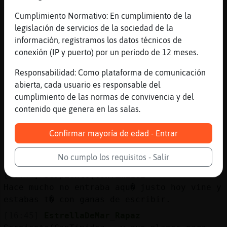
Angel
Cumplimiento Normativo: En cumplimiento de la
[16:42]
EstrellaDeMar_Rapaz
legislación de servicios de la sociedad de la
jeje
información, registramos los datos técnicos de
[16:43]
Serpiente{ConTimidez
conexión (IP y puerto) por un periodo de 12 meses.
De hecho lo eres, te encontr頥ste d�para
Responsabilidad: Como plataforma de comunicación
recordar lo afortunada que soy.
abierta, cada usuario es responsable del
[16:43]
Serpiente{ConTimidez
cumplimiento de las normas de convivencia y del
^^
contenido que genera en las salas.
[16:43]
EstrellaDeMar_Rapaz
:O
Confirmar mayoría de edad - Entrar
[16:43]
EstrellaDeMar_Rapaz
No cumplo los requisitos - Salir
;D
[16:44]
Serpiente{ConTimidez
Hace mucho no entraba aqu� justo hoy vine y
estabas t� con ganas de escribir.
[16:45]
EstrellaDeMar_Rapaz