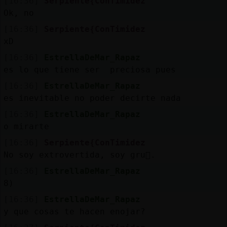
[16:36]
Serpiente{ConTimidez
Ok, no
[16:36]
Serpiente{ConTimidez
xD
[16:36]
EstrellaDeMar_Rapaz
es lo que tiene ser preciosa pues
[16:36]
EstrellaDeMar_Rapaz
es inevitable no poder decirte nada
[16:36]
EstrellaDeMar_Rapaz
o mirarte
[16:36]
Serpiente{ConTimidez
No soy extrovertida, soy gru񯮡.
[16:36]
EstrellaDeMar_Rapaz
8)
[16:36]
EstrellaDeMar_Rapaz
y que cosas te hacen enojar?