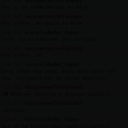
[16:50]
Serpiente{ConTimidez
Ver si ya hab�caducado mi Nick.
[16:50]
Serpiente{ConTimidez
Por cierto, me gusta tu Nick.
[16:50]
EstrellaDeMar_Rapaz
jaja no ha caducado por lo visto
[16:50]
Serpiente{ConTimidez
Eso parece, xD.
[16:50]
EstrellaDeMar_Rapaz
pero tengo una duda, esta sala suele ser
muy tranquila por no decir aburrida
[16:50]
Serpiente{ConTimidez
T� Nick me recuerda a alguien especial.
[16:51]
Serpiente{ConTimidez
Jajajaja
[16:51]
EstrellaDeMar_Rapaz
que te ha traido aqui especificamente?