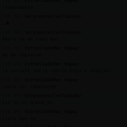
[16:38]
EstrellaDeMar_Rapaz
jaaaaaaaaaa
[16:38]
Serpiente{ConTimidez
ٮ�
[16:38]
Serpiente{ConTimidez
Ahora ya me caes mal.
[16:38]
EstrellaDeMar_Rapaz
no me soprende
[16:38]
EstrellaDeMar_Rapaz
lo extraño seria caerle bien a alguien
[16:38]
EstrellaDeMar_Rapaz
suelo ser repelente
[16:39]
Serpiente{ConTimidez
Eso no es bueno,eh.
[16:39]
EstrellaDeMar_Rapaz
claro que no