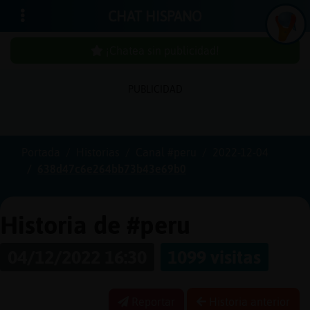
CHAT HISPANO
¡Chatea sin publicidad!
PUBLICIDAD
Iniciar
sesión
Portada
Historias
Canal #peru
2022-12-04
638d47c6e264bb73b43e69b0
¡Chatea
sin
publici
Historia de #peru
04/12/2022 16:30
1099 visitas
Crear
una
Reportar
Historia anterior
cuenta