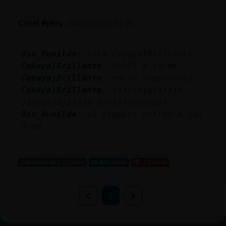
Canal #peru
-
04/12/2022 02:35
Oso_Humilde
: hola Cobaya}Brillante
Cobaya}Brillante
: lolol k tarde
Cobaya}Brillante
: entre tempranito
Cobaya}Brillante
: jajajajajajaja
jajajajajajaja jajajajajajaja
Oso_Humilde
: si siempre entras a las
9 pm
...
224 líneas de 3 usuarios
891 visitas
-2 puntos
1