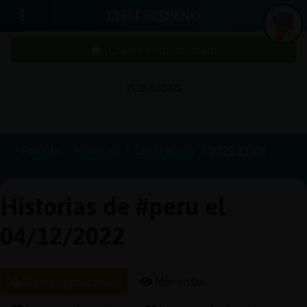
CHAT HISPANO
¡Chatea sin publicidad!
PUBLICIDAD
Iniciar
sesión
Portada
Historias
Canal #peru
2022-12-04
¡Chatea
sin
Historias de #peru el
publici
04/12/2022
Crear
Últimas publicadas
Más vistas
una
cuenta