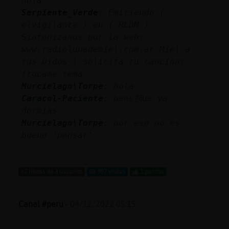
hola
Mis
Serpiente_Verde
: Emitiendo (
blogs
elvigilante ) en ( RLDM )
Sintonizanos por la web:
www.radiolunademiel.com.ar Miel a
tus Oidos | solicita tu cancion:
Mis
!tocame tema.
foros
Murcielago\Torpe
: hola
Caracol-Paciente
: pens頱ue ya
dormias
Registr
Murcielago\Torpe
: por eso no es
un
bueno 'pensar'
canal
...
67 líneas de 3 usuarios
997 visitas
1 puntos
Más
Canal #peru
-
04/12/2022 05:15
gestion