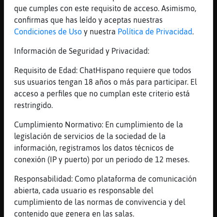
...
que cumples con este requisito de acceso. Asimismo,
confirmas que has leído y aceptas nuestras
31 líneas de 2 usuarios
934 visitas
6 puntos
Condiciones de Uso
y nuestra
Política de Privacidad
.
Información de Seguridad y Privacidad:
Canal #peru
-
04/12/2022 03:49
Requisito de Edad: ChatHispano requiere que todos
sus usuarios tengan 18 años o más para participar. El
CaballitoDeMar{Respetable
:
acceso a perfiles que no cumplan este criterio está
[Raton{ConPrisa] por ti iria al
restringido.
cielo y te bajaria un ramo de
estrellas
Cumplimiento Normativo: En cumplimiento de la
Raton{ConPrisa
: .oO
legislación de servicios de la sociedad de la
CaballitoDeMar{Respetable Oo. ya tu
información, registramos los datos técnicos de
tas nublao
conexión (IP y puerto) por un periodo de 12 meses.
Raton{ConPrisa
: jajajajajajaja
Responsabilidad: Como plataforma de comunicación
jajajajajajaja jajajajajajaja af
abierta, cada usuario es responsable del
Raton{ConPrisa
: blind
cumplimiento de las normas de convivencia y del
CaballitoDeMar{Respetable
: jajaja
contenido que genera en las salas.
...