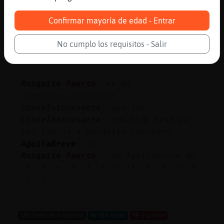
Confirmar mayoría de edad - Entrar
22 líneas de 4 usuarios
971 visitas
4 puntos
No cumplo los requisitos - Salir
Canal #peru
-
04/12/2022 03:18
Mosquito_Fuerte
: ay mi
diossssssssssssssss
LinceInteresante
: que fue
LinceInteresante
: ACTION besa en
los labios a Mosquito_Fuerte
AguilaBreve
: :O
Mosquito_Fuerte
: .oO AguilaBreve Oo.
:* :* :* :* :* :* :* :* :* :* :* :*
:* :*
...
183 líneas de 4 usuarios
914 visitas
-7 puntos