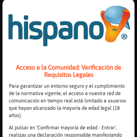
muack
Caiman{Brillante
: ni llego
...
104 líneas de 4 usuarios
978 visitas
-25 puntos
Canal #peru
-
04/12/2022 03:59
Acceso a la Comunidad: Verificación de
RatonEficiente
: se jue
Requisitos Legales
RatonEficiente
: aver a su mujer
Para garantizar un entorno seguro y el cumplimiento
PerroPaciente
: [RatonEficiente] que
de la normativa vigente, el acceso a nuestra red de
celosa
comunicación en tiempo real está limitado a usuarios
RatonEficiente
: celoso eres tu k t
que hayan alcanzado la mayoría de edad legal (18
sacaramn los o.ojos cuando veas al
años).
cuervo
RatonEficiente
: jajajajajajaja
Al pulsar en 'Confirmar mayoría de edad - Entrar',
jajajajajajaja jajajajajajaja af
realizas una declaración responsable manifestando