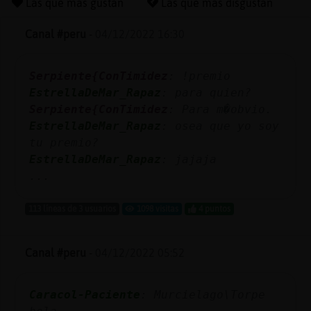
Las que más gustan
Las que más disgustan
Canal #peru
-
04/12/2022 16:30
Reserva
Serpiente{ConTimidez
: !premio
alias
EstrellaDeMar_Rapaz
: para quien?
Serpiente{ConTimidez
: Para m�obvio.
EstrellaDeMar_Rapaz
: osea que yo soy
Actuali
tu premio?
contras
EstrellaDeMar_Rapaz
: jajaja
...
113 líneas de 3 usuarios
1098 visitas
4 puntos
Actuali
IP
Canal #peru
-
04/12/2022 05:52
virtual
Caracol-Paciente
: Murcielago\Torpe