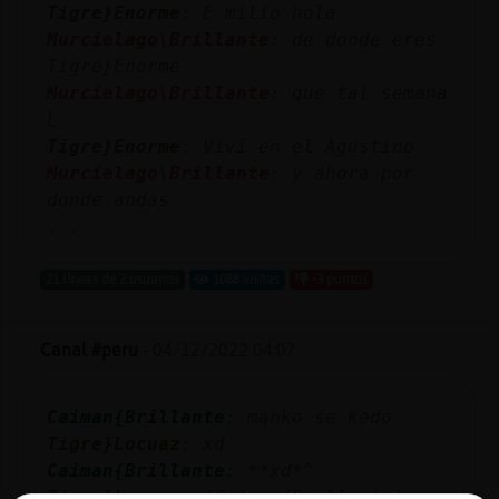
Tigre}Enorme
: E milio hola
Murcielago\Brillante
: de donde eres
Tigre}Enorme
Murcielago\Brillante
: que tal semana
L
Tigre}Enorme
: Viví en el Agustino
Murcielago\Brillante
: y ahora por
donde andas
...
21 líneas de 2 usuarios
1088 visitas
-3 puntos
Canal #peru
-
04/12/2022 04:07
Caiman{Brillante
: manko se kedo
Tigre}Locuaz
: xd
Caiman{Brillante
: **xd*^
Tigre}Locuaz
: [Caiman{Brillante]