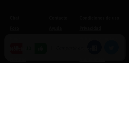
Chat
Contacto
Condiciones de uso
Foro
Ayuda
Privacidad
Blogs
Política de cookies
|
Compartir en:
Facebook
Twitter
10
Noticias
Soporte
Normas
Anunciantes
Estadísticas
Historias
Tu foro gratis