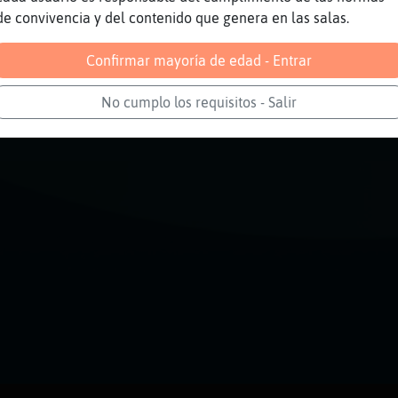
Reportar
Volver
Historia anterior
de convivencia y del contenido que genera en las salas.
Confirmar mayoría de edad - Entrar
No cumplo los requisitos - Salir