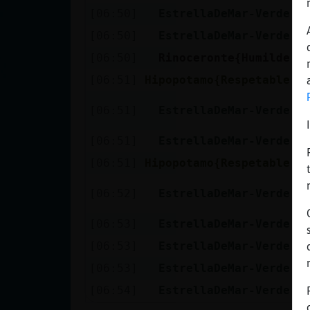
Mis blogs
[06:50]
EstrellaDeMar-Verde
z
[06:50]
EstrellaDeMar-Verde
x
[06:50]
Rinoceronte{Humilde
A
Mis foros
[06:51]
Hipopotamo{Respetable
O
s
[06:51]
EstrellaDeMar-Verde
q
Registrar
[06:51]
EstrellaDeMar-Verde
x
un canal
[06:51]
Hipopotamo{Respetable
E
e
[06:52]
EstrellaDeMar-Verde
t
Más
[06:53]
EstrellaDeMar-Verde
p
gestiones
[06:53]
EstrellaDeMar-Verde
n
[06:53]
EstrellaDeMar-Verde
:
[06:54]
EstrellaDeMar-Verde
u