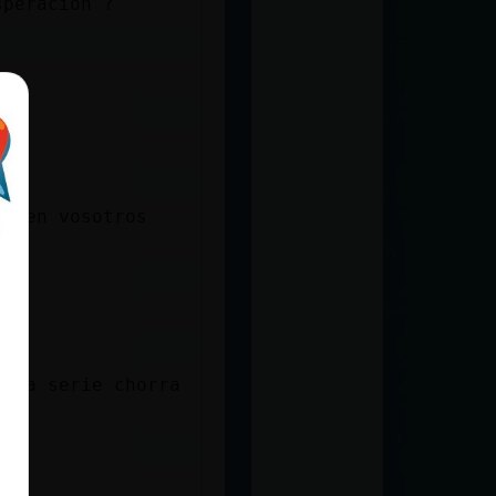
speracion ?
is en vosotros
s.
 una serie chorra