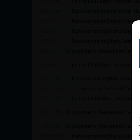
[06:46]
EstrellaDeMar-Verde
a
cuenta
[06:46]
Rinoceronte{Humilde
H
[06:47]
Rinoceronte{Humilde
C
[06:47]
Rinoceronte{Humilde
O
Reservar
[06:47]
Rinoceronte{Humilde
J
alias
[06:47]
Hipopotamo{Respetable
P
o
[06:47]
EstrellaDeMar-Verde
m
Actualizar
contraseña
[06:48]
Rinoceronte{Humilde
B
[06:48]
Cabra-Interesante
j
[06:48]
EstrellaDeMar-Verde
j
Actualizar
M
[06:49]
Hipopotamo{Respetable
IP virtual
d
[06:49]
Hipopotamo{Respetable
P
[06:50]
Rinoceronte{Humilde
Ya