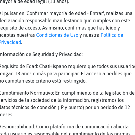
mayoría de edad legal (18 años).
zz
Al pulsar en 'Confirmar mayoría de edad - Entrar', realizas una
d
declaración responsable manifestando que cumples con este
 mi la tele no se lo q tiene q me deja friton
requisito de acceso. Asimismo, confirmas que has leído y
 no y luego ando agónica como me pasa normalm
aceptas nuestras
Condiciones de Uso
y nuestra
Política de
Privacidad
.
on las 7 de la mañana estais despiertos ,, no
ue habeis tomado de postre ¿?
Información de Seguridad y Privacidad:
dddd
Requisito de Edad: ChatHispano requiere que todos sus usuario
strellaDeMar-Verde dame tortilla de patatas
tengan 18 años o más para participar. El acceso a perfiles que
l dia que humanamente abandones tan odiosas e
no cumplan este criterio está restringido.
endras tus posibilidades , mientras tanto es 
Cumplimiento Normativo: En cumplimiento de la legislación de
ero podiasis invitarme a mi vosotros xd
servicios de la sociedad de la información, registramos los
o estaria mal pa un hater que os acompaña al 
datos técnicos de conexión (IP y puerto) por un periodo de 12
meses.
P
uuuu
Responsabilidad: Como plataforma de comunicación abierta,
cada usuario es responsable del cumplimiento de las normas