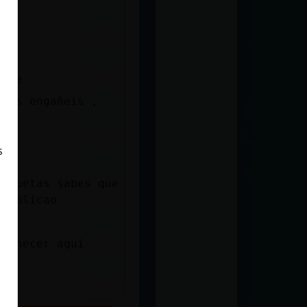
ente
 nos engañeis ,
s
tiquetas sabes que
complicao
amanecer aqui