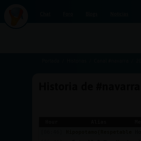
Chat
Foro
Blogs
Noticias
Iniciar
sesión
Portada
Historias
Canal #navarra
2
Historia de #navarr
¡Chatea
sin
publicidad!
Hour
Alias
Me
[06:46]
Hipopotamo{Respetable
H
Crear
una