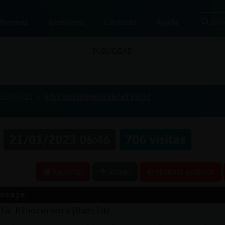
Bus
Normas
Gestiones
Contacto
Ayuda
PUBLICIDAD
023-01-21
63cc90838b9602387d139c5f
a
21/01/2023 06:46
706 visitas
Reportar
Volver
Historia anterior
nsaje
ola Rinoceronte{Humilde