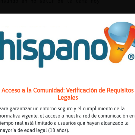
ensando en no salir de la cama hoy
a
osto salir jajajaja
q esta para vestirse dentro de la cama
aja
 llevo una bata de monjeee
 buenos dias wapooo
jaja
te_Interesante buenos dias wapooo
no hace al monje
Acceso a la Comunidad: Verificación de Requisitos
Legales
aj
jajaja pero esta forrado por dentro se esta s
Para garantizar un entorno seguro y el cumplimiento de la
 los pies
normativa vigente, el acceso a nuestra red de comunicación en
tiempo real está limitado a usuarios que hayan alcanzado la
paso frio
mayoría de edad legal (18 años).
 sabes