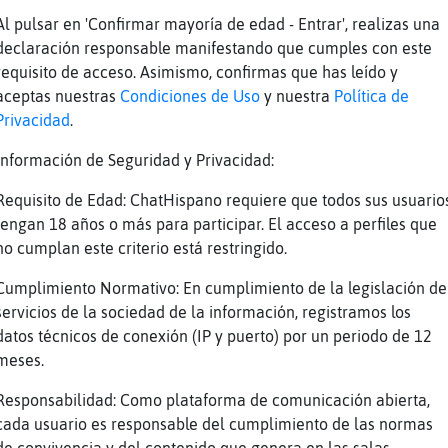
Al pulsar en 'Confirmar mayoría de edad - Entrar', realizas una
ue un regalo de mi hermano jajajaja
declaración responsable manifestando que cumples con este
er monje q pille le quito su habito
requisito de acceso. Asimismo, confirmas que has leído y
ajaja
aceptas nuestras
Condiciones de Uso
y nuestra
Política de
Privacidad
.
Hola Besitos buenos diassssssssssss
iiiiiiiiiiiii
Información de Seguridad y Privacidad:
 una mama osaaaaaaaaaaaaaa
Requisito de Edad: ChatHispano requiere que todos sus usuario
 Hola Besitos buenos dias
tengan 18 años o más para participar. El acceso a perfiles que
no cumplan este criterio está restringido.
ola Besitos buenos dias
ta Hola Besitos buenos dias
Cumplimiento Normativo: En cumplimiento de la legislación de
servicios de la sociedad de la información, registramos los
et25 buenos diassssssssssssss
datos técnicos de conexión (IP y puerto) por un periodo de 12
 buenos diasssssssssssssss
meses.
 buenosdiass
Responsabilidad: Como plataforma de comunicación abierta,
cada usuario es responsable del cumplimiento de las normas
Reportar
Volver
Historia anterior