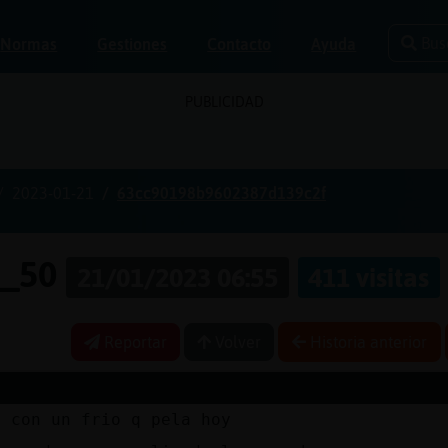
Bus
Normas
Gestiones
Contacto
Ayuda
PUBLICIDAD
2023-01-21
63cc90198b9602387d139c2f
e_50
21/01/2023 06:55
411 visitas
Reportar
Volver
Historia anterior
a con un frio q pela hoy