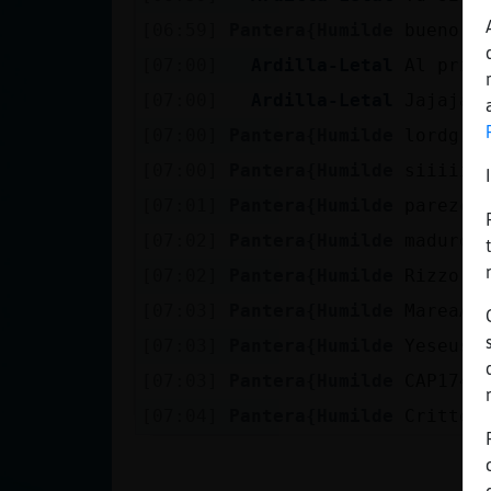
Mis blogs
[06:59]
Pantera{Humilde
bueno f
[07:00]
Ardilla-Letal
Al prim
[07:00]
Ardilla-Letal
Jajajaj
Mis foros
[07:00]
Pantera{Humilde
lordgr 
[07:00]
Pantera{Humilde
siiiiii
[07:01]
Pantera{Humilde
parezco
Registrar
un canal
[07:02]
Pantera{Humilde
maduro5
[07:02]
Pantera{Humilde
Rizzo H
[07:03]
Pantera{Humilde
MareaAl
Más
[07:03]
Pantera{Humilde
Yeseusf
gestiones
[07:03]
Pantera{Humilde
CAP1749
[07:04]
Pantera{Humilde
Critter