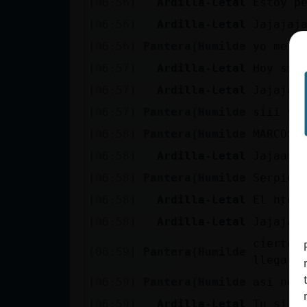
[06:56]
Ardilla-Letal
Estoy p
cuenta
[06:56]
Ardilla-Letal
Jajajaj
[06:56]
Pantera{Humilde
yo me c
[06:57]
Ardilla-Letal
Hoy si 
Reservar
[06:57]
Ardilla-Letal
Jajajaj
alias
[06:57]
Pantera{Humilde
siii yo
[06:58]
Pantera{Humilde
MARCOSX
Actualizar
[06:58]
Ardilla-Letal
Jajaaja
contraseña
[06:58]
Pantera{Humilde
Serpien
[06:58]
Ardilla-Letal
El hᢩto 
[06:58]
Ardilla-Letal
Jajajaj
Actualizar
cierto 
IP virtual
[06:59]
Pantera{Humilde
llega a
[06:59]
Pantera{Humilde
asi no 
[06:59]
Ardilla-Letal
Tu si q