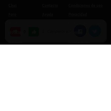
Chat
Contacto
Condiciones de uso
Foro
Ayuda
Privacidad
Blogs
Política de cookies
|
Compartir en:
Facebook
Twitter
0
Noticias
Soporte
Normas
Anunciantes
Estadísticas
Historias
Tu foro gratis