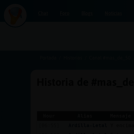
Chat
Foro
Blogs
Noticias
Iniciar
sesión
Portada
Historias
Canal #mas_de_50
Historia de #mas_d
¡Chatea
sin
publicidad!
Hour
Alias
Mensaje
[06:55]
Ardilla-Letal
Y encim
Crear
una