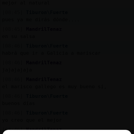
mejor al natural
[08:45]
Tiburon\Fuerte
pues ya me dirás dónde....
[08:45]
MandrilTenaz
en su salsa
[08:46]
Tiburon\Fuerte
habrá que ir a Galicia a mariscar
[08:46]
MandrilTenaz
jajajajaja
[08:46]
MandrilTenaz
el marisco gallego es muy bueno si,
[08:46]
Tiburon\Fuerte
buenos días
[08:46]
Tiburon\Fuerte
yo creo que el mejor
[08:46]
MandrilTenaz