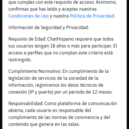
juaaaaaaaaaaaas
que cumples con este requisito de acceso. Asimismo,
confirmas que has leído y aceptas nuestras
[08:48]
MandrilTenaz
Condiciones de Uso
y nuestra
Política de Privacidad
.
que puede escozer de mas, jajaja
[08:48]
Tiburon\Fuerte
Información de Seguridad y Privacidad:
sólo unas pocas gotas
Requisito de Edad: ChatHispano requiere que todos
[08:48]
Tiburon\Fuerte
sus usuarios tengan 18 años o más para participar. El
así se abren mejor
acceso a perfiles que no cumplan este criterio está
[08:49]
MandrilTenaz
restringido.
�o si cierto brebaje murciano tiene que
Cumplimiento Normativo: En cumplimiento de la
tener sabor alimonao, jajajajaja
legislación de servicios de la sociedad de la
[08:49]
MandrilTenaz
información, registramos los datos técnicos de
de tanto limon y agua de espinardo, jajaja
conexión (IP y puerto) por un periodo de 12 meses.
[08:49]
Tiburon\Fuerte
Responsabilidad: Como plataforma de comunicación
seña de identidad
abierta, cada usuario es responsable del
[08:49]
MandrilTenaz
cumplimiento de las normas de convivencia y del
Monipegui tu no leas, jajaja
contenido que genera en las salas.