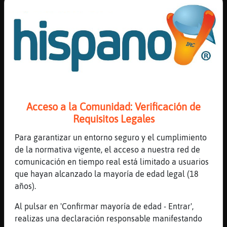
pero ta lejisimos
[08:47]
Tiburon\Fuerte
bufffff una paliza de coche
[08:47]
MandrilTenaz
con eso de que busca el calor mediterraneo,
jajaja
[08:47]
Tiburon\Fuerte
agüita tibia sal y enseguida se abren
Acceso a la Comunidad: Verificación de
Requisitos Legales
[08:47]
Tiburon\Fuerte
jajajajajaja
Para garantizar un entorno seguro y el cumplimiento
[08:47]
MandrilTenaz
de la normativa vigente, el acceso a nuestra red de
jajajajaja
comunicación en tiempo real está limitado a usuarios
que hayan alcanzado la mayoría de edad legal (18
[08:48]
Tiburon\Fuerte
años).
después un chorrito de limón y ñam
[08:48]
MandrilTenaz
Al pulsar en 'Confirmar mayoría de edad - Entrar',
otia el limon, no hay que abusar,
realizas una declaración responsable manifestando