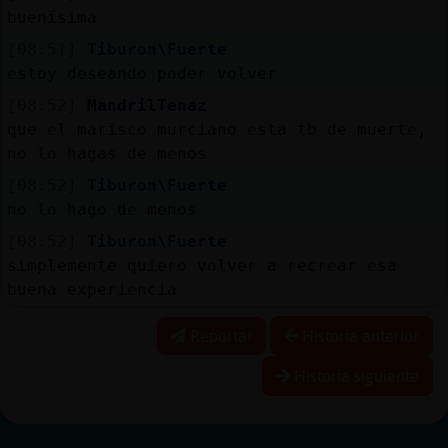
buenísima
[08:51]
Tiburon\Fuerte
estoy deseando poder volver
[08:52]
MandrilTenaz
que el marisco murciano esta tb de muerte,
no lo hagas de menos
[08:52]
Tiburon\Fuerte
no lo hago de menos
[08:52]
Tiburon\Fuerte
simplemente quiero volver a recrear esa
buena experiencia
Reportar
Historia anterior
Historia siguiente