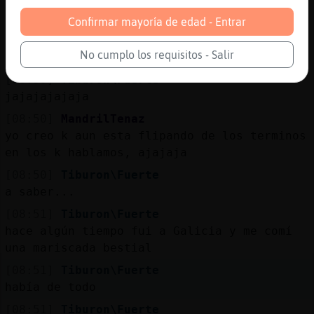
[08:49]
MandrilTenaz
buenas Monipegui
Confirmar mayoría de edad - Entrar
[08:49]
Tiburon\Fuerte
No cumplo los requisitos - Salir
nos banea pero rápido
[08:50]
Tiburon\Fuerte
jajajajajaja
[08:50]
MandrilTenaz
yo creo k aun esta flipando de los terminos
en los k hablamos, ajajaja
[08:50]
Tiburon\Fuerte
a saber...
[08:51]
Tiburon\Fuerte
hace algún tiempo fui a Galicia y me comí
una mariscada bestial
[08:51]
Tiburon\Fuerte
había de todo
[08:51]
Tiburon\Fuerte