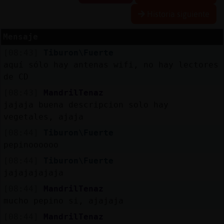
Historia siguiente
Mensaje
Reserva
[08:43]
Tiburon\Fuerte
alias
aquí sólo hay antenas wifi, no hay lectores
de CD
[08:43]
MandrilTenaz
Actuali
jajaja buena descripcion solo hay
contras
vegetales, ajaja
[08:44]
Tiburon\Fuerte
pepinoooooo
Actuali
[08:44]
Tiburon\Fuerte
IP
jajajajajaja
virtual
[08:44]
MandrilTenaz
mucho pepino si, ajajaja
[08:44]
MandrilTenaz