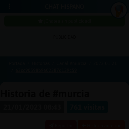
CHAT HISPANO
¡Chatea sin publicidad!
PUBLICIDAD
Iniciar
sesión
Portada
Historias
Canal #murcia
2023-01-21
63cc90598b9602387d139c59
¡Chatea
sin
publici
Historia de #murcia
21/01/2023 08:43
761 visitas
Crear
una
Reportar
Historia anterior
cuenta