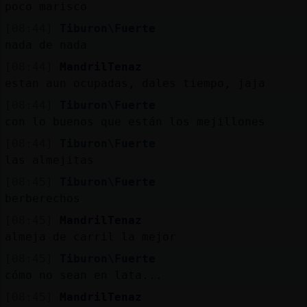
Mis
poco marisco
blogs
[08:44]
Tiburon\Fuerte
nada de nada
[08:44]
MandrilTenaz
estan aun ocupadas, dales tiempo, jaja
Mis
foros
[08:44]
Tiburon\Fuerte
con lo buenos que están los mejillones
[08:44]
Tiburon\Fuerte
las almejitas
Registr
un
[08:45]
Tiburon\Fuerte
canal
berberechos
[08:45]
MandrilTenaz
almeja de carril la mejor
[08:45]
Tiburon\Fuerte
Más
cómo no sean en lata...
gestion
[08:45]
MandrilTenaz