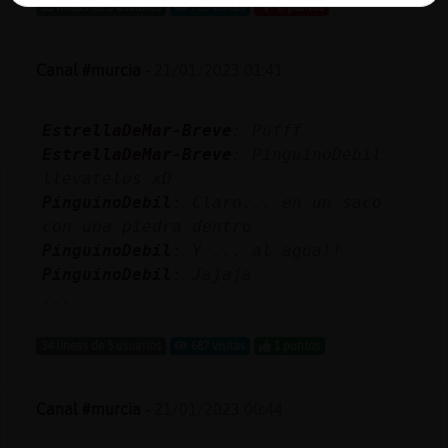
33 líneas de 3 usuarios
755 visitas
-6 puntos
Canal #murcia
-
21/01/2023 01:41
EstrellaDeMar-Breve
: Pufff
EstrellaDeMar-Breve
: PinguinoDebil
llevatelos xD
PinguinoDebil
: Claro... en un saco
con una piedra dentro
PinguinoDebil
: Y ... al agua!!
PinguinoDebil
: Jajaja
...
34 líneas de 5 usuarios
687 visitas
1 puntos
Canal #murcia
-
21/01/2023 00:44