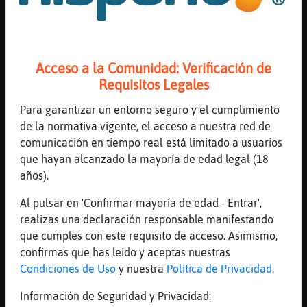
Anguila}Elocuente
: no te van a
abanear x eso
Buho_Sensible
: reiremos*
...
Acceso a la Comunidad: Verificación de
Requisitos Legales
45 líneas de 4 usuarios
815 visitas
6 puntos
Para garantizar un entorno seguro y el cumplimiento
de la normativa vigente, el acceso a nuestra red de
Canal #murcia
-
21/01/2023 08:43
comunicación en tiempo real está limitado a usuarios
que hayan alcanzado la mayoría de edad legal (18
Tiburon\Fuerte
: aquí sólo hay
años).
antenas wifi, no hay lectores de CD
Al pulsar en 'Confirmar mayoría de edad - Entrar',
MandrilTenaz
: jajaja buena
realizas una declaración responsable manifestando
descripcion solo hay vegetales,
que cumples con este requisito de acceso. Asimismo,
ajaja
confirmas que has leído y aceptas nuestras
Tiburon\Fuerte
: pepinoooooo
Condiciones de Uso
y nuestra
Política de Privacidad
.
Tiburon\Fuerte
: jajajajajaja
MandrilTenaz
: mucho pepino si,
Información de Seguridad y Privacidad:
ajajaja