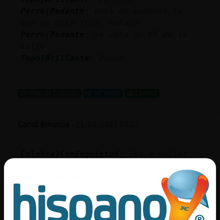
Perro{Pedante
: pues de momento lo
que se dice frio, nahace
Perro{Pedante
: se esta de PM en la
calle
Topo}Brillante
: Donde
...
23 líneas de 2 usuarios
667 visitas
2 puntos
Canal #murcia
-
21/01/2023 09:17
Culebra}ConInquietud
: iba a soltar
una machirulada a posta pero... no
seiba entender mi humor
Anguila}Elocuente
: sueltala
Buho_Sensible
: Culebra}ConInquietud:
sueltala. al menos reirmos