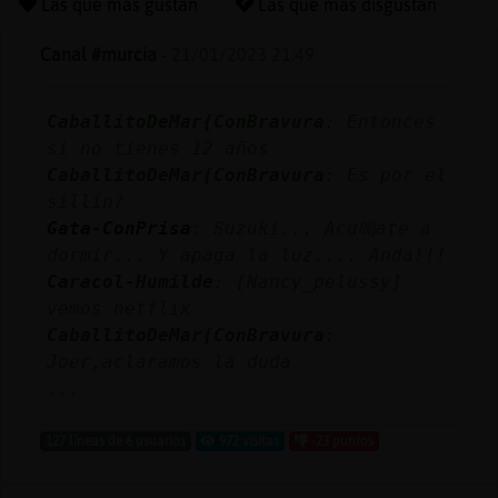
Las que más gustan
Las que más disgustan
Canal #murcia
-
21/01/2023 21:49
Reserva
CaballitoDeMar{ConBravura
: Entonces
alias
si no tienes 12 años
CaballitoDeMar{ConBravura
: Es por el
sillín?
Actuali
Gata-ConPrisa
: Suzuki... Acu鳴ate a
contras
dormir... Y apaga la luz.... Anda!!!
Caracol-Humilde
: [Nancy_pelussy]
vemos netflix
CaballitoDeMar{ConBravura
:
Actuali
Joer,aclaramos la duda
IP
...
virtual
127 líneas de 6 usuarios
972 visitas
-23 puntos