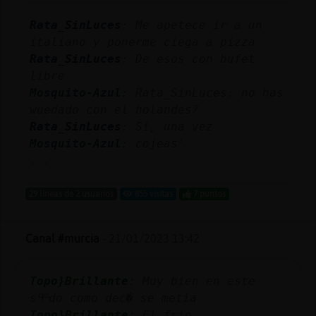
Rata_SinLuces
: Me apetece ir a un
italiano y ponerme ciega a pizza
Rata_SinLuces
: De esos con bufet
libre
Mosquito-Azul
: Rata_SinLuces: no has
wuedado con el holandes?
Rata_SinLuces
: Si, una vez
Mosquito-Azul
: cojeas'
...
29 líneas de 2 usuarios
855 visitas
7 puntos
Canal #murcia
-
21/01/2023 13:42
Topo}Brillante
: Muy bien en este
sᢡdo como dec� se metia
Topo}Brillante
: El frio