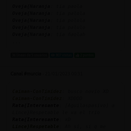
Oveja{Naranja
: tia paola
Oveja{Naranja
: tia palola
Oveja{Naranja
: tia polola
Oveja{Naranja
: tia palulo
Oveja{Naranja
: tia ñaolah
...
36 líneas de 5 usuarios
807 visitas
2 puntos
Canal #murcia
-
21/01/2023 00:31
Caiman-ConTimidez
: busco novio XD
Caiman-ConTimidez
: XDDDD
Rata{Interesante
: [Aguilaspasivo] a
Lince}Respetable le va el trio
Rata{Interesante
: xD
Lince}Respetable
: Ah sí, si q me