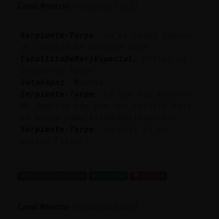
Mis
Canal #murcia
-
21/01/2023 16:31
blogs
Serpiente-Torpe
: yo al revés fémina
de jumilla me vendría bien
CaballitoDeMar}Especial
: Ostras el
Mis
Serpiente-Torpe
foros
GataRapaz
: �uenas
Serpiente-Torpe
: es que las mujeres
de Jumilla van con una botella bajo
Registr
el brazo CaballitoDeMar}Especial
un
Serpiente-Torpe
: yo alli ya no
canal
vuelvo Fisio71
...
281 líneas de 12 usuarios
712 visitas
-9 puntos
Más
gestion
Canal #murcia
-
21/01/2023 14:37