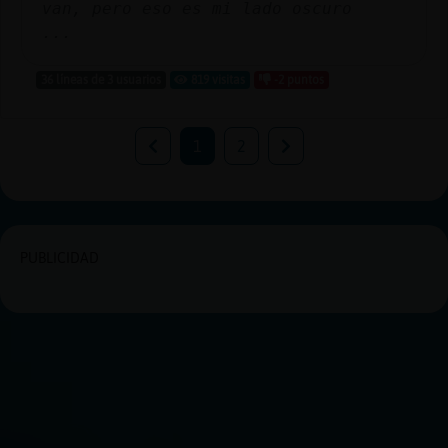
van, pero eso es mi lado oscuro
...
36 líneas de 3 usuarios
819 visitas
-2 puntos
1
2
PUBLICIDAD