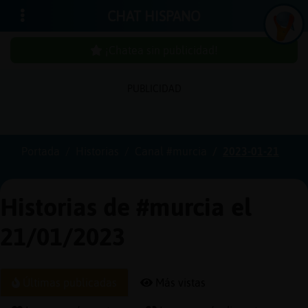
CHAT HISPANO
¡Chatea sin publicidad!
PUBLICIDAD
Iniciar
sesión
Portada
Historias
Canal #murcia
2023-01-21
¡Chatea
sin
Historias de #murcia el
publici
21/01/2023
Crear
Últimas publicadas
Más vistas
una
cuenta