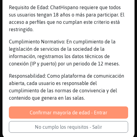
...
Requisito de Edad: ChatHispano requiere que todos
sus usuarios tengan 18 años o más para participar. El
48 líneas de 2 usuarios
761 visitas
-1 puntos
acceso a perfiles que no cumplan este criterio está
restringido.
Canal #murcia
-
21/01/2023 01:50
Cumplimiento Normativo: En cumplimiento de la
legislación de servicios de la sociedad de la
información, registramos los datos técnicos de
Ardilla}Respetable
: Elefante{Naranja
conexión (IP y puerto) por un periodo de 12 meses.
si
Elefante{Naranja
: Joer... ya me he
Responsabilidad: Como plataforma de comunicación
comido la cebolla
abierta, cada usuario es responsable del
Ardilla}Respetable
: Elefante{Naranja
cumplimiento de las normas de convivencia y del
jajajjaa que rico
contenido que genera en las salas.
Elefante{Naranja
: Con miel...
caramelizada
Confirmar mayoría de edad - Entrar
Elefante{Naranja
: Uff
...
No cumplo los requisitos - Salir