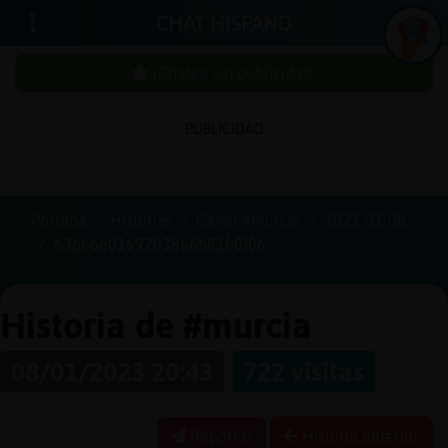
CHAT HISPANO
¡Chatea sin publicidad!
PUBLICIDAD
Iniciar
sesión
Portada
Historias
Canal #murcia
2023-01-08
63bb6e0169703866b81b0f06
¡Chatea
sin
publici
Historia de #murcia
08/01/2023 20:43
722 visitas
Crear
una
Reportar
Historia anterior
cuenta