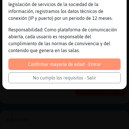
a ver
legislación de servicios de la sociedad de la
[20:49]
Topo}ConTimidez
información, registramos los datos técnicos de
pk no te conteste bien?
conexión (IP y puerto) por un periodo de 12 meses.
[20:49]
EstrellaDeMar_Transparente
Responsabilidad: Como plataforma de comunicación
ains no se, me sono medio mal
abierta, cada usuario es responsable del
[20:49]
EstrellaDeMar_Transparente
cumplimiento de las normas de convivencia y del
pero viste como te ayudaron?
contenido que genera en las salas.
[20:49]
EstrellaDeMar_Transparente
Confirmar mayoría de edad - Entrar
ea
No cumplo los requisitos - Salir
Reportar
Historia anterior
Historia siguiente
PUBLICIDAD