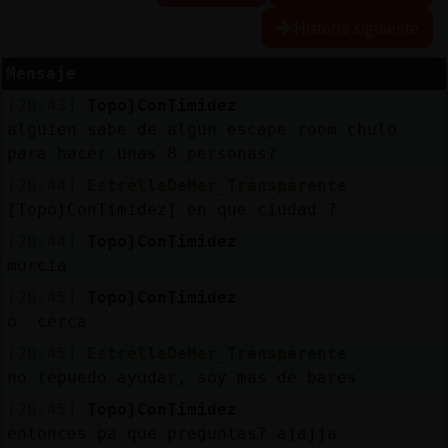
Historia siguiente
Mensaje
Reserva
[20:43]
Topo}ConTimidez
alias
alguien sabe de algun escape room chulo
para hacer unas 8 personas?
[20:44]
EstrellaDeMar_Transparente
Actuali
[Topo}ConTimidez] en que ciudad ?
contras
[20:44]
Topo}ConTimidez
murcia
[20:45]
Topo}ConTimidez
Actuali
o cerca
IP
[20:45]
EstrellaDeMar_Transparente
virtual
no tepuedo ayudar, soy mas de bares
[20:45]
Topo}ConTimidez
entonces pa que preguntas? ajajja