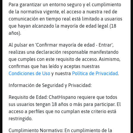
si es que hay que dialogar mas
Para garantizar un entorno seguro y el cumplimiento
de la normativa vigente, el acceso a nuestra red de
[20:48]
EstrellaDeMar_Transparente
comunicación en tiempo real está limitado a usuarios
menos pedidos de citas
que hayan alcanzado la mayoría de edad legal (18
[20:48]
EstrellaDeMar_Transparente
años).
y mas dialogo real
Al pulsar en 'Confirmar mayoría de edad - Entrar',
[20:48]
EstrellaDeMar_Transparente
realizas una declaración responsable manifestando
real-virtual
que cumples con este requisito de acceso. Asimismo,
[20:48]
Gallina{Brillante
confirmas que has leído y aceptas nuestras
eso Pacifiction
Condiciones de Uso
y nuestra
Política de Privacidad
.
[20:48]
Gallina{Brillante
Información de Seguridad y Privacidad:
eso EstrellaDeMar_Transparente
[20:49]
EstrellaDeMar_Transparente
Requisito de Edad: ChatHispano requiere que todos
pues Topo}ConTimidez creo que no me
sus usuarios tengan 18 años o más para participar. El
contesto bien :(
acceso a perfiles que no cumplan este criterio está
restringido.
[20:49]
Topo}ConTimidez
gracias al que ha contestado el Mitos, voy
Cumplimiento Normativo: En cumplimiento de la