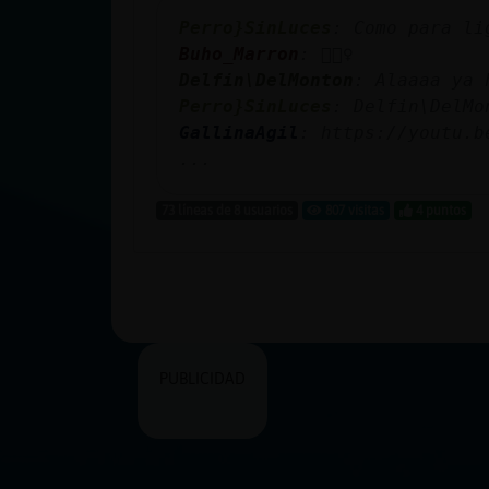
Perro}SinLuces
: Como para li
Buho_Marron
: 🙋🏻‍♀️
Delfin\DelMonton
: Alaaaa ya 
Perro}SinLuces
: Delfin\DelMo
GallinaAgil
: https://youtu.b
...
73 líneas de 8 usuarios
807 visitas
4 puntos
PUBLICIDAD