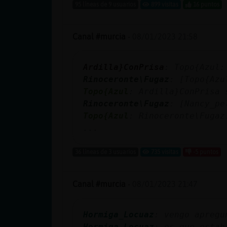
Mis blogs
95 líneas de 9 usuarios
899 visitas
16 puntos
Canal #murcia
-
08/01/2023 21:58
Mis foros
Ardilla}ConPrisa
: Topo{Azul:
Rinoceronte\Fugaz
: [Topo{Azu
Topo{Azul
: Ardilla}ConPrisa 
Registrar
Rinoceronte\Fugaz
: [Nancy_pe
un canal
Topo{Azul
: Rinoceronte\Fugaz
...
36 líneas de 3 usuarios
735 visitas
-5 puntos
Más
gestiones
Canal #murcia
-
08/01/2023 21:47
Hormiga_Locuaz
: vengo apregu
Hormiga_Locuaz
: es que estab