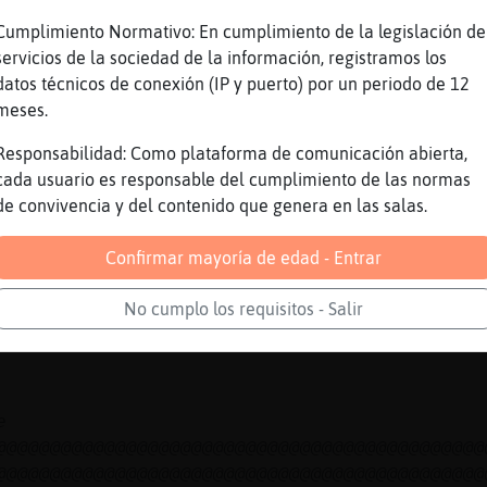
dia pichon
pensaba que ibas variando Caiman_Naranja
Cumplimiento Normativo: En cumplimiento de la legislación de
aloma
servicios de la sociedad de la información, registramos los
datos técnicos de conexión (IP y puerto) por un periodo de 12
meses.
Responsabilidad: Como plataforma de comunicación abierta,
cada usuario es responsable del cumplimiento de las normas
de convivencia y del contenido que genera en las salas.
Confirmar mayoría de edad - Entrar
e
@@@@@@@@@@@@@@@@@@@@@@@@@@@@@@@@@@@@@@@@@@@@@
No cumplo los requisitos - Salir
@@@@@@@@@@@@@@@@@@@@@@@@@@@@@@@@@@@@@@@@@@@@@
aludar o no
e
@@@@@@@@@@@@@@@@@@@@@@@@@@@@@@@@@@@@@@@@@@@@@
@@@@@@@@@@@@@@@@@@@@@@@@@@@@@@@@@@@@@@@@@@@@@