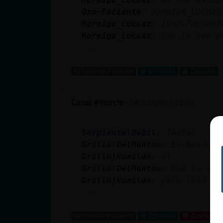
Oso-Paciente
: Hormiga_Locuaz
Hormiga_Locuaz
: [Oso-Pacient
Hormiga_Locuaz
: con lo que n
...
65 líneas de 5 usuarios
677 visitas
12 puntos
Canal #murcia
-
08/01/2023 21:23
Serpiente\Debil
: Tanto?
Grillo\DelMonton
: Es bueno a
Grillo}Humilde
: si
Grillo\DelMonton
: Que se ven
Grillo}Humilde
: pero solo es
...
88 líneas de 8 usuarios
755 visitas
-1 puntos