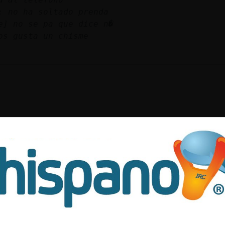
: no ha soltado prenda
e] no se pa que dice n�
os gusta un chisme
brir las ventanas
tile la casa
o