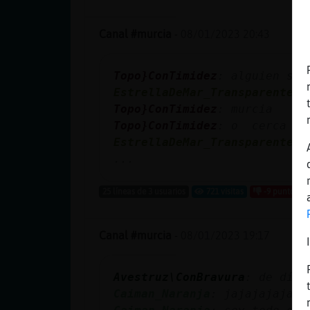
Canal #murcia
-
08/01/2023 20:43
Topo}ConTimidez
: alguien sab
EstrellaDeMar_Transparente
: 
Topo}ConTimidez
: murcia
Topo}ConTimidez
: o cerca
EstrellaDeMar_Transparente
: 
...
25 líneas de 3 usuarios
721 visitas
-9 puntos
Canal #murcia
-
08/01/2023 19:17
Avestruz\ConBravura
: de día 
Caiman_Naranja
: jajajajajaja