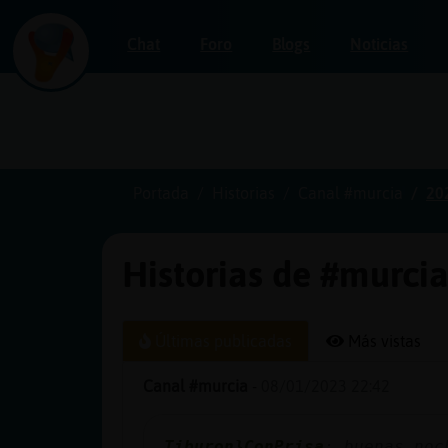
Chat
Foro
Blogs
Noticias
Iniciar
sesión
Portada
Historias
Canal #murcia
20
Historias de #murci
¡Chatea
sin
publicidad!
Últimas publicadas
Más vistas
Canal #murcia
-
08/01/2023 22:42
Crear
una
Tiburon}ConPrisa
: buenas noc