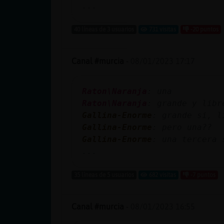
...
40 líneas de 3 usuarios
731 visitas
-20 puntos
Canal #murcia
-
08/01/2023 17:17
Raton\Naranja
: una
Raton\Naranja
: grande y libr
Gallina-Enorme
: grande si, l
Gallina-Enorme
: pero una??
Gallina-Enorme
: una tercera 
...
35 líneas de 5 usuarios
682 visitas
-7 puntos
Canal #murcia
-
08/01/2023 16:55