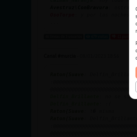
Caiman_Naranja
: soy todo el 
Avestruz\ConBravura
: ostras 
OsoTorpe
: y por las noches p
...
46 líneas de 3 usuarios
679 visitas
-11 puntos
Canal #murcia
-
08/01/2023 18:56
Raton{Suave
: Delfin_Brillant
:@@@@@@@@@@@@@@@@@@@@@@@@@@@
@@@@@@@@@@@@@@@@@@@@@@@@@@@@
Delfin_Brillante
: no se si s
Delfin_Brillante
: :(
Raton{Suave
: t� misma
Raton{Suave
: Delfin_Brillant
:@@@@@@@@@@@@@@@@@@@@@@@@@@@
@@@@@@@@@@@@@@@@@@@@@@@@@@@@