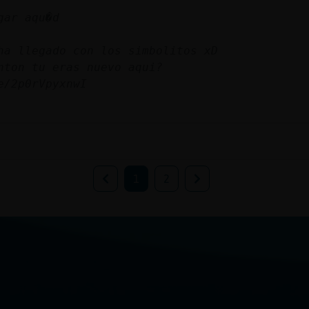
gar aqu�d
ha llegado con los simbolitos xD
nton tu eras nuevo aqui?
e/2p0rVpyxnwI
1
2