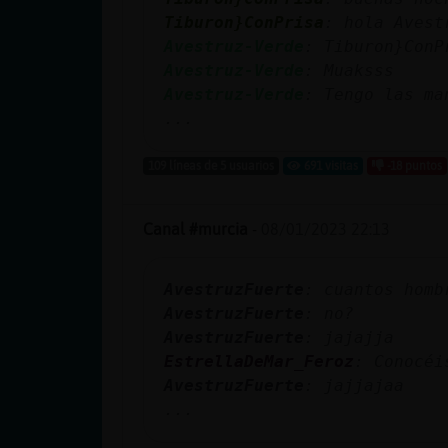
cuenta
Tiburon}ConPrisa
: hola Avest
Avestruz-Verde
: Tiburon}ConP
Avestruz-Verde
: Muaksss
Avestruz-Verde
: Tengo las ma
Reservar
...
alias
109 líneas de 5 usuarios
691 visitas
-18 puntos
Actualizar
Canal #murcia
-
08/01/2023 22:13
contraseña
AvestruzFuerte
: cuantos homb
AvestruzFuerte
: no?
AvestruzFuerte
: jajajja
Actualizar
EstrellaDeMar_Feroz
: Conocéi
IP virtual
AvestruzFuerte
: jajjajaa
...