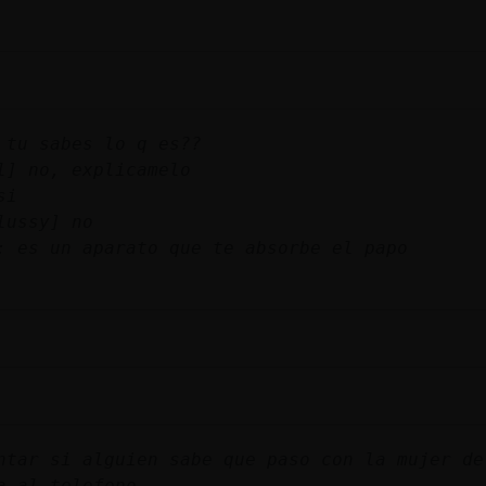
 tu sabes lo q es??
l] no, explicamelo
si
lussy] no
: es un aparato que te absorbe el papo
ntar si alguien sabe que paso con la mujer de
a al telefono