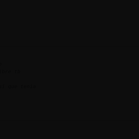
e
ibre tb
si que tenia