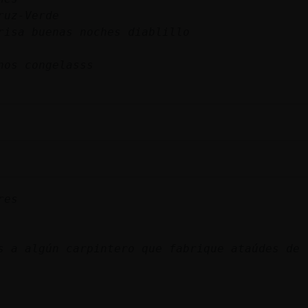
ruz-Verde
risa buenas noches diablillo
nos congelasss
res
s a algún carpintero que fabrique ataúdes de 