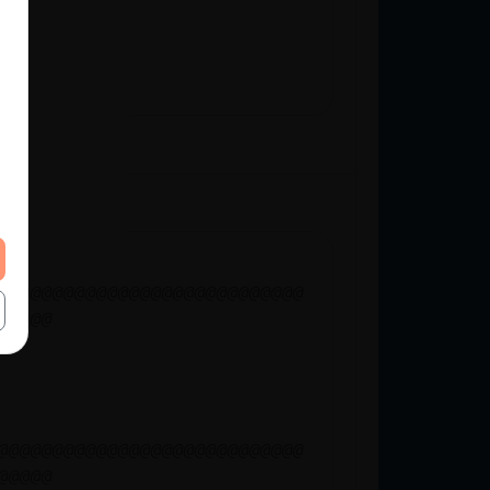
@@@@@@@@@@@@@@@@@@@@@@@@@@@@
@@@@@
@@@@@@@@@@@@@@@@@@@@@@@@@@@@
@@@@@