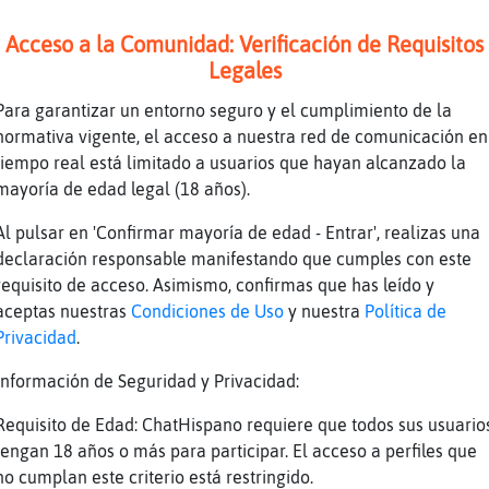
Acceso a la Comunidad: Verificación de Requisitos
Legales
Para garantizar un entorno seguro y el cumplimiento de la
e de algun escape room chulo para hacer unas 
normativa vigente, el acceso a nuestra red de comunicación en
[Topo}ConTimidez] en que ciudad ?
tiempo real está limitado a usuarios que hayan alcanzado la
mayoría de edad legal (18 años).
no tepuedo ayudar, soy mas de bares
Al pulsar en 'Confirmar mayoría de edad - Entrar', realizas una
declaración responsable manifestando que cumples con este
requisito de acceso. Asimismo, confirmas que has leído y
aceptas nuestras
Condiciones de Uso
y nuestra
Política de
Privacidad
.
Información de Seguridad y Privacidad:
Requisito de Edad: ChatHispano requiere que todos sus usuario
es una mujer pero Caiman_Naranja
tengan 18 años o más para participar. El acceso a perfiles que
no cumplan este criterio está restringido.