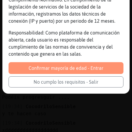
ACTION saca los Revolvers y dispara
legislación de servicios de la sociedad de la
[19:33]
CocodriloSensible
información, registramos los datos técnicos de
[Super-ralll]
conexión (IP y puerto) por un periodo de 12 meses.
[19:33]
Hipopotamo{ConTimidez
Responsabilidad: Como plataforma de comunicación
El hombre acaricia al caballo para domarlo
abierta, cada usuario es responsable del
y montarlo
cumplimiento de las normas de convivencia y del
[19:33]
Hipopotamo{ConTimidez
contenido que genera en las salas.
Prefiero que no me sean amables jajaja
[19:34]
Hipopotamo{ConTimidez
Confirmar mayoría de edad - Entrar
Hemos cortado la temática del chat...
Peticiones
No cumplo los requisitos - Salir
[19:34]
Hipopotamo{ConTimidez
Podéis progresguir ....
[19:34]
CocodriloSensible
y te hacen caso
[19:34]
CocodriloSensible
xdddddddddddddddddd