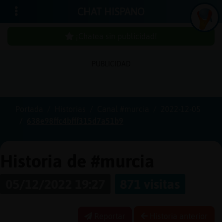
CHAT HISPANO
¡Chatea sin publicidad!
PUBLICIDAD
Iniciar
sesión
Portada
Historias
Canal #murcia
2022-12-05
638e98ffc4bfff315d7a51b9
¡Chatea
sin
publici
Historia de #murcia
05/12/2022 19:27
871 visitas
Crear
una
Reportar
Historia anterior
cuenta