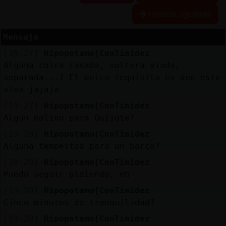
Historia siguiente
Mensaje
Reserva
[19:27]
Hipopotamo{ConTimidez
alias
Alguna chica casada, soltera viuda,
separada...? El único requisito es que este
viva jajaja
Actuali
[19:27]
Hipopotamo{ConTimidez
contras
Algún molino para Quijote?
[19:28]
Hipopotamo{ConTimidez
Alguna tempestad para un barco?
Actuali
[19:28]
Hipopotamo{ConTimidez
IP
Puedo seguir pidiendo, eh
virtual
[19:28]
Hipopotamo{ConTimidez
Cinco minutos de tranquilidad?
[19:28]
Hipopotamo{ConTimidez