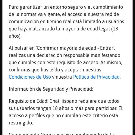
jajaja
Para garantizar un entorno seguro y el cumplimiento
[19:32]
CocodriloSensible
de la normativa vigente, el acceso a nuestra red de
no quiero so񡲠mil veces las mismas cosas
comunicación en tiempo real está limitado a usuarios
[19:32]
Hipopotamo{ConTimidez
que hayan alcanzado la mayoría de edad legal (18
Pues hazte una lista
años).
[19:32]
CocodriloSensible
Al pulsar en 'Confirmar mayoría de edad - Entrar',
quiero que me trates , suavemente
realizas una declaración responsable manifestando
[19:32]
CocodriloSensible
que cumples con este requisito de acceso. Asimismo,
xd
confirmas que has leído y aceptas nuestras
Condiciones de Uso
y nuestra
Política de Privacidad
.
[19:32]
CocodriloSensible
estaba cantando
Información de Seguridad y Privacidad:
[19:32]
Hipopotamo{ConTimidez
Requisito de Edad: ChatHispano requiere que todos
Eso hago yo....
sus usuarios tengan 18 años o más para participar. El
[19:33]
Hipopotamo{ConTimidez
acceso a perfiles que no cumplan este criterio está
Suavemente.... ?
restringido.
[19:33]
CocodriloSensible
Cumplimiento Normativo: En cumplimiento de la