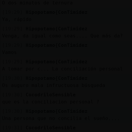
Mis
O dos minutos de ternura
blogs
[19:29]
Hipopotamo{ConTimidez
Ya, rápido
[19:29]
Hipopotamo{ConTimidez
Venga, da igual como seas.... Que más da?
Mis
foros
[19:29]
Hipopotamo{ConTimidez
Vamos
[19:29]
Hipopotamo{ConTimidez
A tomar por c... La conciliación personal
Registr
un
[19:30]
Hipopotamo{ConTimidez
canal
Os auguro mala infructuosa búsqueda
[19:30]
CocodriloSensible
que es la conciliacion personal ?
[19:30]
Hipopotamo{ConTimidez
Más
Una persona que no concilia el sueño....
gestion
[19:31]
CocodriloSensible