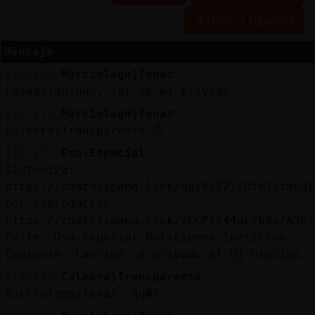
Historia siguiente
Mensaje
Reserva
[19:26]
Murcielago}Tenaz
alias
Casadosanjuan, sal de mi privado
[19:27]
Murcielago}Tenaz
Culebra}Transparente 🤨
Actuali
[19:27]
Oso-Especial
contras
Sintoniza:
https://chathispano.link/q0yVcZ2isBfeJvfnCul
por reproductor:
https://chathispano.link/VCCPIS44uL/b0x7A3pj
Actuali
Emite: Oso-Especial Peticiones !peticion
IP
Cantante -Cancion. o privado al Dj Gracias.
virtual
[19:28]
Culebra}Transparente
Murcielago}Tenaz: qu�?