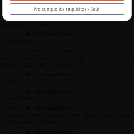
[19:55]
Culebra}Transparente
No cumplo los requisitos - Salir
a mi me da igual de lo que t� pases, simplon
pero te dir頡unque te joda que no tienes
educaci󮠹 lo sabes
[19:55]
Murcielago}Tenaz
Jajajaaja
[19:55]
Culebra}Transparente
no necesito poner caritas para demostrar que
tengo raz󮠰q t� lo sabes
[19:56]
Murcielago}Tenaz
Y dale
[19:56]
Murcielago}Tenaz
Q no tengo educación q no!
[19:56]
Murcielago}Tenaz
Vaya de nuevo se queda sin repertorio y vuel
a las mismas palabras
[19:57]
Murcielago}Tenaz