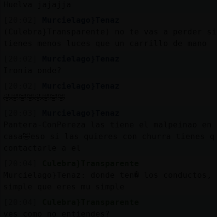
Huelva jajajja
[20:02]
Murcielago}Tenaz
(Culebra}Transparente) no te vas a perder si
tienes menos luces que un carrillo de mano
[20:02]
Murcielago}Tenaz
Ironía onde?
[20:02]
Murcielago}Tenaz
🤣🤣🤣🤣🤣🤣🤣🤣
[20:03]
Murcielago}Tenaz
Pantera-ConPereza las tiene el malpeinao en 
casa🤣eso si las quieres con churra tienes q
contactarle a el
[20:04]
Culebra}Transparente
Murcielago}Tenaz: donde ten� los conductos,
simple que eres mu simple
[20:04]
Culebra}Transparente
ves como no entiendes?