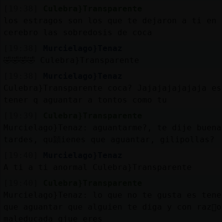
[19:38]
Culebra}Transparente
los estragos son los que te dejaron a ti en 
cerebro las sobredosis de coca
[19:38]
Murcielago}Tenaz
🤣🤣🤣🤣 Culebra}Transparente
[19:38]
Murcielago}Tenaz
Culebra}Transparente coca? Jajajajajajaja es
tener q aguantar a tontos como tu
[19:39]
Culebra}Transparente
Murcielago}Tenaz: aguantarme?, te dije buena
tardes, qu頴ienes que aguantar, gilipollas?
[19:40]
Murcielago}Tenaz
A ti a ti anormal Culebra}Transparente
[19:40]
Culebra}Transparente
Murcielago}Tenaz: lo que no te gusta es tene
que aguantar que alguien te diga y con raz󮠬o
maleducada qjue eres