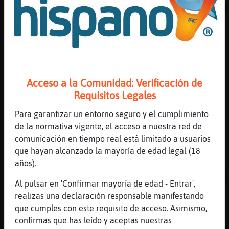
Me da q tu as visto demasiadas veces la seri
de la veneno
[19:52]
Murcielago}Tenaz
🤣🤣🤣
[19:52]
Culebra}Transparente
a falta de palabras pone caritas
Acceso a la Comunidad: Verificación de
Requisitos Legales
[19:52]
Culebra}Transparente
le pa lo que le da el cerebrito que tiene
Para garantizar un entorno seguro y el cumplimiento
[19:53]
Culebra}Transparente
de la normativa vigente, el acceso a nuestra red de
no le da pa'mas
comunicación en tiempo real está limitado a usuarios
que hayan alcanzado la mayoría de edad legal (18
[19:53]
Murcielago}Tenaz
años).
Sabes? Me suele pasar cuando escribo a un
anormal se me blokea hasta el mechero por es
Al pulsar en 'Confirmar mayoría de edad - Entrar',
tantas caritas
realizas una declaración responsable manifestando
[19:53]
Oso-Especial
que cumples con este requisito de acceso. Asimismo,
Sintoniza:
confirmas que has leído y aceptas nuestras