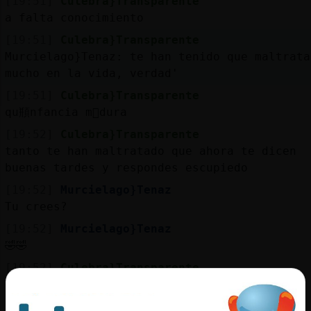
[19:51]
Culebra}Transparente
a falta conocimiento
[19:51]
Culebra}Transparente
Murcielago}Tenaz: te han tenido que maltrata
mucho en la vida, verdad'
[19:51]
Culebra}Transparente
qu頩nfancia m᳠dura
[19:52]
Culebra}Transparente
tanto te han maltratado que ahora te dicen
buenas tardes y respondes escupiedo
[19:52]
Murcielago}Tenaz
Tu crees?
[19:52]
Murcielago}Tenaz
🤣🤣
[19:52]
Culebra}Transparente
m�a..... pobrecita
[19:52]
Murcielago}Tenaz