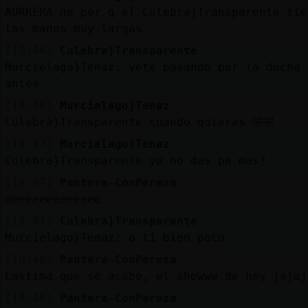
AURRERA no por q el Culebra}Transparente tie
las manos muy largas
[19:46]
Culebra}Transparente
Murcielago}Tenaz: vete pasando por la ducha
antes
[19:46]
Murcielago}Tenaz
Culebra}Transparente cuando quieras 🤣🤣
[19:47]
Murcielago}Tenaz
Culebra}Transparente ya no das pa mas?
[19:47]
Pantera-ConPereza
oeeeeeeeeeeeee
[19:47]
Culebra}Transparente
Murcielago}Tenaz: a ti bien poco
[19:48]
Pantera-ConPereza
Lastima que se acabo, el showww de hoy jajaj
[19:48]
Pantera-ConPereza