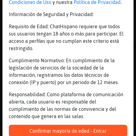
https://chathispano.link/q0yVcZ2isBfeJvfnCul
Condiciones de Uso
y nuestra
Política de Privacidad
.
por reproductor:
Información de Seguridad y Privacidad:
https://chathispano.link/VCCPIS44uL/b0x7A3pj
Emite: Oso-Especial Peticiones !peticion
Requisito de Edad: ChatHispano requiere que todos
Cantante -Cancion. o privado al Dj Gracias.
sus usuarios tengan 18 años o más para participar. El
[19:53]
Culebra}Transparente
acceso a perfiles que no cumplan este criterio está
bloqueado tienes el cerebro desde que te ca�
restringido.
de los brazos de tu madre al nacer
Cumplimiento Normativo: En cumplimiento de la
[19:54]
Culebra}Transparente
legislación de servicios de la sociedad de la
desde entonces te quedaste disminu�
información, registramos los datos técnicos de
[19:54]
Murcielago}Tenaz
conexión (IP y puerto) por un periodo de 12 meses.
Q mal sienta q una trans pase de los tontos
Responsabilidad: Como plataforma de comunicación
como si tuviera yo alguna obligación
abierta, cada usuario es responsable del
[19:54]
Culebra}Transparente
cumplimiento de las normas de convivencia y del
jejejje
contenido que genera en las salas.
[19:55]
Murcielago}Tenaz
🤣🤣🤣Io eso es muy antiguo cambia el reperto
Confirmar mayoría de edad - Entrar