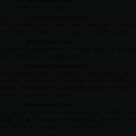
[19:28]
Murcielago}Tenaz
Mis
Q no hablo en privados
blogs
[19:29]
Culebra}Transparente
Murcielago}Tenaz: pues muy bien, me lo dices
el mismo privado en el que te habl頹 punto
Mis
[19:29]
Murcielago}Tenaz
foros
Culebra}Transparente pues muy bien te lo dig
por donde a mi me apetezca y. .
[19:30]
Culebra}Transparente
Registr
Murcielago}Tenaz: si no te gusta que te den 
un
buenas tardes en el privado no entres en un
canal
chat, los chats son as�jam� estᮠhechos para
que la gente se conozca
[19:32]
Murcielago}Tenaz
Si no te gusta q te respondan por donde a ca
Más
cual le de la gana no entres al chat por q a
gestion
se entra a escribir si da la gana