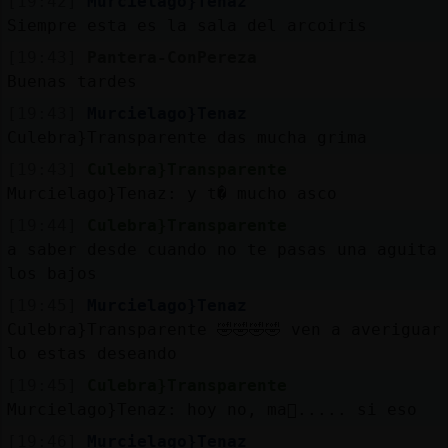
[19:42]
Murcielago}Tenaz
Siempre esta es la sala del arcoiris
[19:43]
Pantera-ConPereza
Buenas tardes
[19:43]
Murcielago}Tenaz
Culebra}Transparente das mucha grima
[19:43]
Culebra}Transparente
Murcielago}Tenaz: y t� mucho asco
[19:44]
Culebra}Transparente
a saber desde cuando no te pasas una aguita 
los bajos
[19:45]
Murcielago}Tenaz
Culebra}Transparente 🤣🤣🤣🤣 ven a averiguar
lo estas deseando
[19:45]
Culebra}Transparente
Murcielago}Tenaz: hoy no, ma񡮡..... si eso
[19:46]
Murcielago}Tenaz