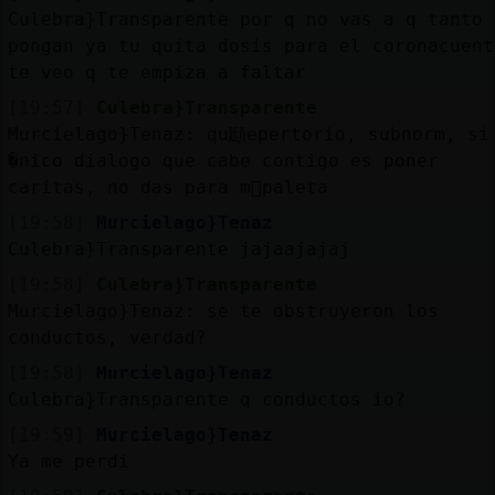
Culebra}Transparente por q no vas a q tanto
pongan ya tu quita dosis para el coronacuent
te veo q te empiza a faltar
[19:57]
Culebra}Transparente
Murcielago}Tenaz: qu頲epertorio, subnorm, si
�nico dialogo que cabe contigo es poner
caritas, no das para m᳠paleta
[19:58]
Murcielago}Tenaz
Culebra}Transparente jajaajajaj
[19:58]
Culebra}Transparente
Murcielago}Tenaz: se te obstruyeron los
conductos, verdad?
[19:58]
Murcielago}Tenaz
Culebra}Transparente q conductos io?
[19:59]
Murcielago}Tenaz
Ya me perdí