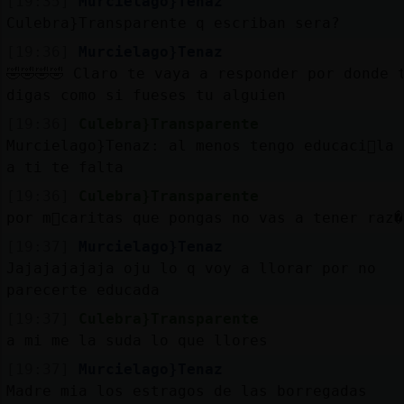
[19:35]
Murcielago}Tenaz
Culebra}Transparente q escriban sera?
[19:36]
Murcielago}Tenaz
🤣🤣🤣🤣 Claro te vaya a responder por donde 
digas como si fueses tu alguien
[19:36]
Culebra}Transparente
Murcielago}Tenaz: al menos tengo educaci󮬠la 
a ti te falta
[19:36]
Culebra}Transparente
por m᳠caritas que pongas no vas a tener raz�
[19:37]
Murcielago}Tenaz
Jajajajajaja oju lo q voy a llorar por no
parecerte educada
[19:37]
Culebra}Transparente
a mi me la suda lo que llores
[19:37]
Murcielago}Tenaz
Madre mia los estragos de las borregadas