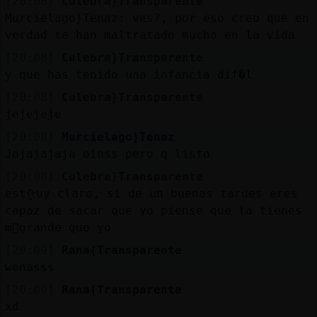
[20:08]
Culebra}Transparente
Murcielago}Tenaz: ves?, por eso creo que en
verdad te han maltratado mucho en la vida
[20:08]
Culebra}Transparente
y que has tenido una infancia dif�l
[20:08]
Culebra}Transparente
jejejeje
[20:08]
Murcielago}Tenaz
Jajajajaja oinss pero q listo
[20:08]
Culebra}Transparente
estᠭuy claro, si de un buenas tardes eres
capaz de sacar que yo piense que la tienes
m᳠grande que yo
[20:09]
Rana{Transparente
wenasss
[20:09]
Rana{Transparente
xd