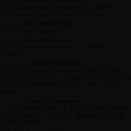
[19:32]
Culebra}Transparente
Murcielago}Tenaz: es que no me respondiste,
solo pusiste una carita en la sala
[19:33]
Murcielago}Tenaz
Me comi la frase 🤣
[19:33]
Murcielago}Tenaz
Pos eso q no me da la gana responder por
privado
[19:34]
Culebra}Transparente
pues no respondas ni por privado ni pongas
caritas en la sala y ya puestos ni entres en
chat que estᮠconcebidos para que la gente
hable
[19:35]
Culebra}Transparente
y si te molesta que te de las buenas tardes 
el privado me lo dices all�donde te habl頹
santas pascuas