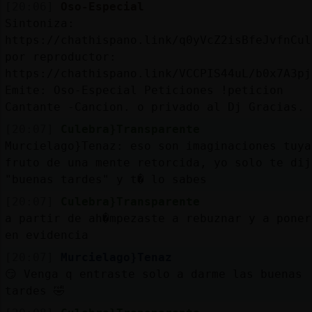
[20:06]
Oso-Especial
Sintoniza:
https://chathispano.link/q0yVcZ2isBfeJvfnCul
por reproductor:
https://chathispano.link/VCCPIS44uL/b0x7A3pj
Emite: Oso-Especial Peticiones !peticion
Cantante -Cancion. o privado al Dj Gracias.
[20:07]
Culebra}Transparente
Murcielago}Tenaz: eso son imaginaciones tuya
fruto de una mente retorcida, yo solo te dij
"buenas tardes" y t� lo sabes
[20:07]
Culebra}Transparente
a partir de ah�mpezaste a rebuznar y a poner
en evidencia
[20:07]
Murcielago}Tenaz
😏 Venga q entraste solo a darme las buenas
tardes 🤣