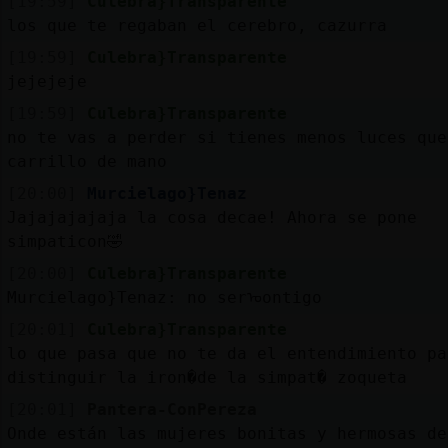
[19:59]
Culebra}Transparente
los que te regaban el cerebro, cazurra
[19:59]
Culebra}Transparente
jejejeje
[19:59]
Culebra}Transparente
no te vas a perder si tienes menos luces que
carrillo de mano
[20:00]
Murcielago}Tenaz
Jajajajajaja la cosa decae! Ahora se pone
simpaticon🤣
[20:00]
Culebra}Transparente
Murcielago}Tenaz: no serᠣontigo
[20:01]
Culebra}Transparente
lo que pasa que no te da el entendimiento pa
distinguir la iron�de la simpat� zoqueta
[20:01]
Pantera-ConPereza
Onde están las mujeres bonitas y hermosas de