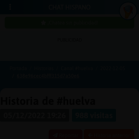
CHAT HISPANO
¡Chatea sin publicidad!
PUBLICIDAD
Iniciar
sesión
Portada
Historias
Canal #huelva
2022-12-05
638e96cec4bfff315d7a50e6
¡Chatea
sin
publici
Historia de #huelva
05/12/2022 19:26
988 visitas
Crear
una
Reportar
Historia anterior
cuenta