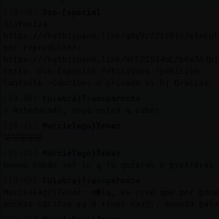
[19:40]
Oso-Especial
Sintoniza:
https://chathispano.link/q0yVcZ2isBfeJvfnCul
por reproductor:
https://chathispano.link/VCCPIS44uL/b0x7A3pj
Emite: Oso-Especial Peticiones !peticion
Cantante -Cancion. o privado al Dj Gracias.
[19:40]
Culebra}Transparente
o maleducado, vaya usted a saber
[19:41]
Murcielago}Tenaz
🤣🤣🤣🤣🤣
[19:41]
Murcielago}Tenaz
Bueno puedo ser lo q tu quieras o prefieras
[19:42]
Culebra}Transparente
Murcielago}Tenaz: m�la, se cree que por pone
muchas caritas va a tener raz󮮮.. menuda palu