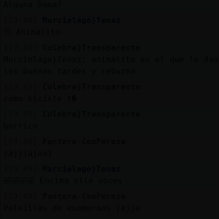
Alguna Dama?
[19:48]
Murcielago}Tenaz
🥺 Animalito
[19:49]
Culebra}Transparente
Murcielago}Tenaz: animalito es el que le dan
las buenas tardes y rebuzna
[19:49]
Culebra}Transparente
como hiciste t�
[19:49]
Culebra}Transparente
borrico
[19:49]
Pantera-ConPereza
jajjjajaaj
[19:49]
Murcielago}Tenaz
🤣🤣🤣🤣 Encima olle voces
[19:49]
Pantera-ConPereza
Peleillas de enamoraos jajja