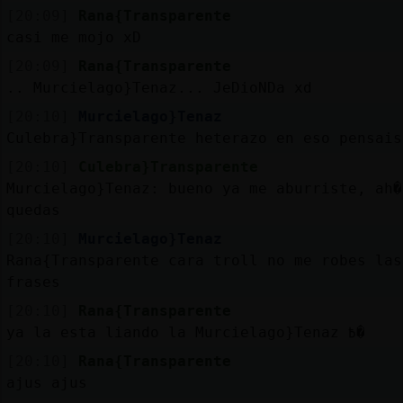
[20:09]
Rana{Transparente
casi me mojo xD
[20:09]
Rana{Transparente
.. Murcielago}Tenaz... JeDioNDa xd
[20:10]
Murcielago}Tenaz
Culebra}Transparente heterazo en eso pensais
[20:10]
Culebra}Transparente
Murcielago}Tenaz: bueno ya me aburriste, ah�
quedas
[20:10]
Murcielago}Tenaz
Rana{Transparente cara troll no me robes las
frases
[20:10]
Rana{Transparente
ya la esta liando la Murcielago}Tenaz ߿�
[20:10]
Rana{Transparente
ajus ajus