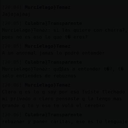
[20:04]
Murcielago}Tenaz
Jajajajaaj
[20:05]
Culebra}Transparente
Murcielago}Tenaz: si las quiere con churra?,
pues no es eso lo que t� eres?
[20:05]
Murcielago}Tenaz
A un anormal jamas lo podré entender
[20:05]
Culebra}Transparente
Murcielago}Tenaz: qu頶as a entender t�?, t�
solo entiendes de rebuznos
[20:06]
Murcielago}Tenaz
Claro q es lo q soy por eso fuiste flechado 
mi privado o claro pensaste q la tengo mas
grande q tu y eso te voló el cerebro
[20:06]
Culebra}Transparente
rebuznar y poner caritas, ese es tu lenguaje