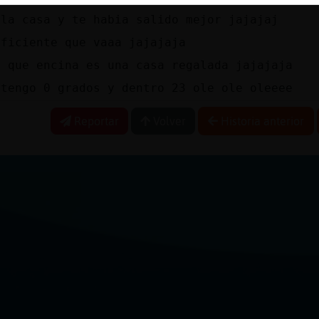
 la casa y te habia salido mejor jajajaj
Eficiente que vaaa jajajaja
a que encina es una casa regalada jajajaja
 tengo 0 grados y dentro 23 ole ole oleeee
Reportar
Volver
Historia anterior