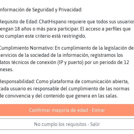
e dejaaa
Información de Seguridad y Privacidad:
 casa tengo desde los 9 grados hasta los 16 g
Requisito de Edad: ChatHispano requiere que todos sus usuario
 que lo dice la teleeee
tengan 18 años o más para participar. El acceso a perfiles que
no cumplan este criterio está restringido.
veo la telee
e vives en un igloo?
Cumplimiento Normativo: En cumplimiento de la legislación de
servicios de la sociedad de la información, registramos los
 menos
datos técnicos de conexión (IP y puerto) por un periodo de 12
f
meses.
 la casa y a agregue el porche como casa jaja
Responsabilidad: Como plataforma de comunicación abierta,
 zona mas friaa
cada usuario es responsable del cumplimiento de las normas
nde tengo los pc y la oficina
de convivencia y del contenido que genera en las salas.
62 buenos dias
Confirmar mayoría de edad - Entrar
s d�, Cultayselectiva54.
odo bien , com frioooooooo
No cumplo los requisitos - Salir
yselectiva54 buenos diass