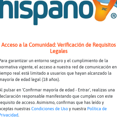
 Cobaya-ConPereza.
SX buenos dias wapoooooooooooo
anos siempre las tengo calentitas
uerte yo congeladas
s en el pozo y se te calientan jajajaj
samonta�as
Acceso a la Comunidad: Verificación de Requisitos
Legales
aja
Eficiente imposible si las pongo no puedo hab
Para garantizar un entorno seguro y el cumplimiento de la
a
normativa vigente, el acceso a nuestra red de comunicación en
tiempo real está limitado a usuarios que hayan alcanzado la
 un micro
mayoría de edad legal (18 años).
ajajajajajajajajajajajajajajajajajajajajaja
Al pulsar en 'Confirmar mayoría de edad - Entrar', realizas una
sto ver la sala tan trnquila
declaración responsable manifestando que cumples con este
 microclima me voy hacerr
requisito de acceso. Asimismo, confirmas que has leído y
uila
aceptas nuestras
Condiciones de Uso
y nuestra
Política de
Privacidad
.
 deja el cambio climatico jajajaja