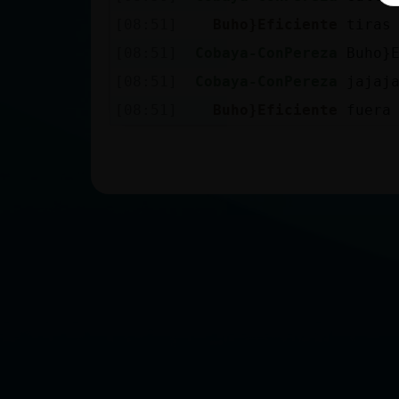
[08:51]
Buho}Eficiente
tiras
[08:51]
Cobaya-ConPereza
Buho}
[08:51]
Cobaya-ConPereza
jajaj
[08:51]
Buho}Eficiente
fuera