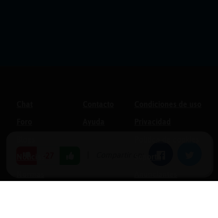
Chat
Contacto
Condiciones de uso
Foro
Ayuda
Privacidad
Blogs
Política de cookies
|
Compartir en:
Facebook
Twitter
-27
Noticias
Soporte
Normas
Anunciantes
Estadísticas
Historias