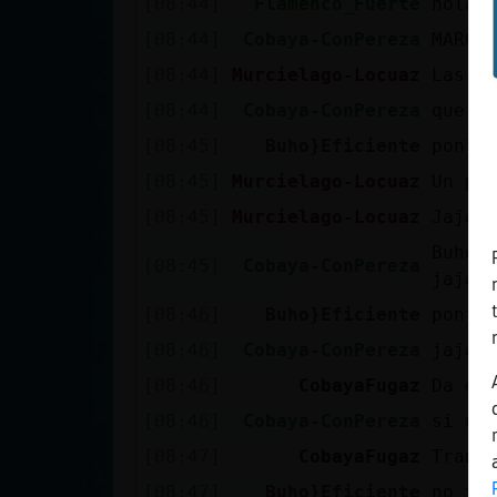
[08:44]
Flamenco_Fuerte
hola,
Mis blogs
[08:44]
Cobaya-ConPereza
MARCO
[08:44]
Murcielago-Locuaz
Las m
Mis foros
[08:44]
Cobaya-ConPereza
que s
[08:45]
Buho}Eficiente
ponla
[08:45]
Murcielago-Locuaz
Un pa
Registrar
[08:45]
Murcielago-Locuaz
Jajaj
un canal
Buho}
[08:45]
Cobaya-ConPereza
jajaj
[08:46]
Buho}Eficiente
ponte
Más
[08:46]
Cobaya-ConPereza
jajaj
gestiones
[08:46]
CobayaFugaz
Da gu
[08:46]
Cobaya-ConPereza
si un
[08:47]
CobayaFugaz
Tranq
[08:47]
Buho}Eficiente
no te