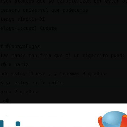
ersos blancos que se caracterizan por estar a
 censura universal que padecemos
 tengo rinitis XD
ielago-Locuaz] Cudate
 fr�CobayaFugaz
 las manos tan fria que mi un cigarrito puedo
fr�la nariz
onde estoy llueve , y tenemas 9 grados
SX yo estoy en la calle
marca 2 grados
s d�.
ielago-Locuaz] Estamos en invierno ni�a
nco_Fuerte Hola Besitos buenos dias wapaaaaaa