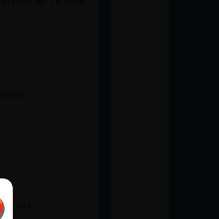
lejados de la rima
 hacer
aaaaaaa