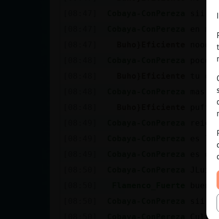
[08:47]
Cobaya-ConPereza
sii m
[08:47]
Cobaya-ConPereza
en mi
[08:47]
Buho}Eficiente
noooo
[08:48]
Cobaya-ConPereza
poco 
[08:48]
Buho}Eficiente
tu qu
[08:48]
Cobaya-ConPereza
mas o
[08:48]
Buho}Eficiente
pufff
[08:49]
Cobaya-ConPereza
reice
[08:49]
Cobaya-ConPereza
es la
[08:49]
Cobaya-ConPereza
es do
[08:50]
Cobaya-ConPereza
JLuis
[08:50]
Flamenco_Fuerte
bueno
[08:50]
Cobaya-ConPereza
sii t
[08:50]
Cobaya-ConPereza
Culta