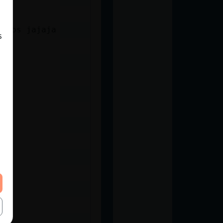
rados jajaja
s
ja