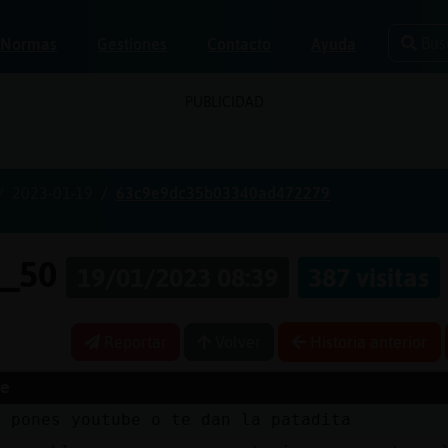
Bus
Normas
Gestiones
Contacto
Ayuda
PUBLICIDAD
2023-01-19
63c9e9dc35b03340ad472279
e_50
19/01/2023 08:39
387 visitas
Reportar
Volver
Historia anterior
e
o pones youtube o te dan la patadita