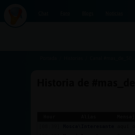
Chat
Foro
Blogs
Noticias
Iniciar
sesión
Portada
Historias
Canal #mas_de_50
Historia de #mas_d
¡Chatea
sin
publicidad!
Hour
Alias
Mensaj
[08:39]
Mosca\Interesante
aquí 
Crear
una