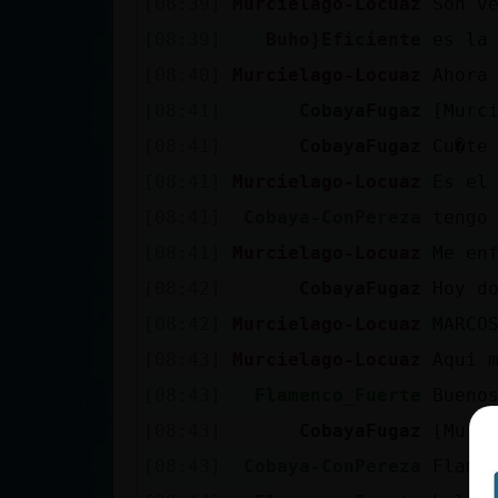
[08:39]
Murcielago-Locuaz
Son v
cuenta
[08:39]
Buho}Eficiente
es la
[08:40]
Murcielago-Locuaz
Ahora
[08:41]
CobayaFugaz
[Murc
Reservar
[08:41]
CobayaFugaz
Cu�te
alias
[08:41]
Murcielago-Locuaz
Es el
[08:41]
Cobaya-ConPereza
tengo
Actualizar
[08:41]
Murcielago-Locuaz
Me en
contraseña
[08:42]
CobayaFugaz
Hoy d
[08:42]
Murcielago-Locuaz
MARCO
[08:43]
Murcielago-Locuaz
Aqui 
Actualizar
[08:43]
Flamenco_Fuerte
Bueno
IP virtual
[08:43]
CobayaFugaz
[Murc
[08:43]
Cobaya-ConPereza
Flame