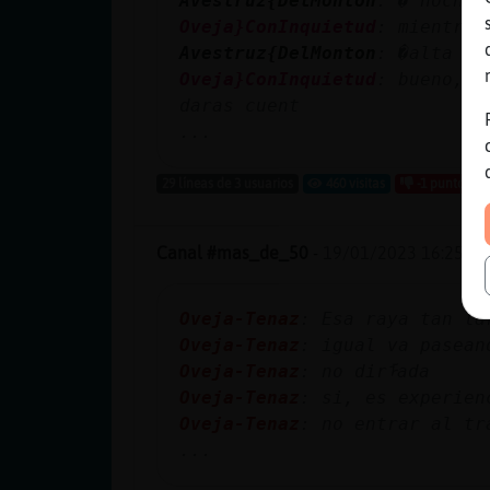
Avestruz{DelMonton
: � noche.
Oveja}ConInquietud
: mientras
Avestruz{DelMonton
: �alta la
Oveja}ConInquietud
: bueno, s
daras cuent
...
29 líneas de 3 usuarios
460 visitas
-1 puntos
Canal #mas_de_50
-
19/01/2023 16:25
Oveja-Tenaz
: Esa raya tan la
Oveja-Tenaz
: igual va pasean
Oveja-Tenaz
: no dirᠮada
Oveja-Tenaz
: si, es experien
Oveja-Tenaz
: no entrar al tr
...