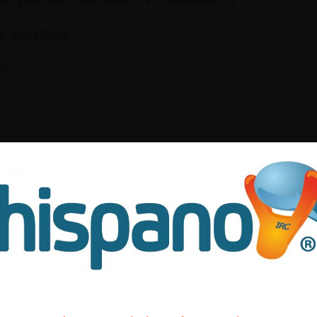
a agustina...
e...
buenas ;)
 buenas 0_0
 hola
la sala
io hola