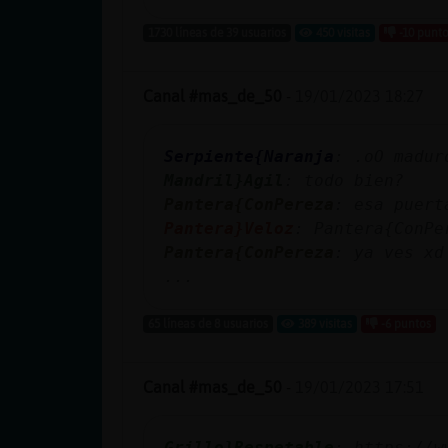
Mis blogs
1730 líneas de 39 usuarios
450 visitas
-10 punt
Canal #mas_de_50
-
19/01/2023 18:27
Mis foros
Serpiente{Naranja
: .oO madur
Mandril}Agil
: todo bien?
Registrar
Pantera{ConPereza
: esa puert
un canal
Pantera}Veloz
: Pantera{ConPe
Pantera{ConPereza
: ya ves xd
...
Más
65 líneas de 8 usuarios
389 visitas
-6 puntos
gestiones
Canal #mas_de_50
-
19/01/2023 17:51
Grillo}Respetable
: https://w