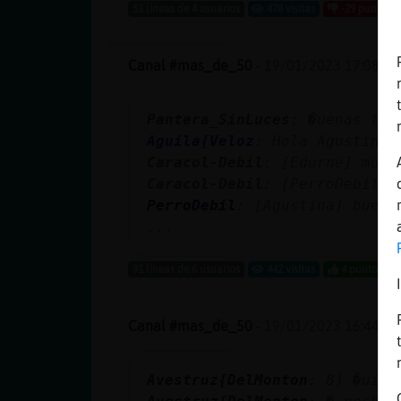
53 líneas de 4 usuarios
478 visitas
-29 puntos
Canal #mas_de_50
-
19/01/2023 17:08
Pantera_SinLuces
: �uenas tar
Aguila{Veloz
: Hola Agustina
Caracol-Debil
: [Edurne] musu
Caracol-Debil
: [PerroDebil] 
PerroDebil
: [Agustina] bueas
...
91 líneas de 6 usuarios
442 visitas
4 puntos
Canal #mas_de_50
-
19/01/2023 16:44
Avestruz{DelMonton
: 8) �uisi