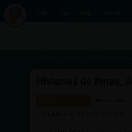
Chat
Foro
Blogs
Noticias
Iniciar
sesión
Portada
Historias
Canal #mas_de_50
Historias de #mas_d
¡Chatea
sin
publicidad!
Últimas publicadas
Más vistas
Canal #mas_de_50
-
19/01/2023 21:06
Crear
una
Grillo\Feliz
: la dao un algo