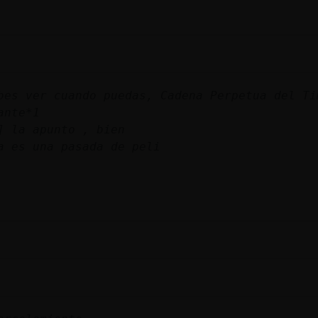
bes ver cuando puedas, Cadena Perpetua del Ti
ante*1
] la apunto , bien
a es una pasada de peli