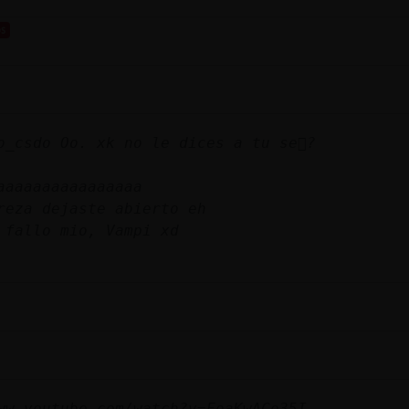
os
o_csdo Oo. xk no le dices a tu se񯲡?
aaaaaaaaaaaaaaaa
reza dejaste abierto eh
 fallo mio, Vampi xd
ww.youtube.com/watch?v=FoaKwACo35I