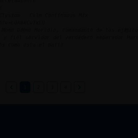
arcelamiento
a
Elysium - Calm Continuous Mix
h?v=LQA8kCu1xEQ
 Mḩmo D飩mo Meridio, comandante de los ej鲣ito
 y fiel servidor del verdadero emperador Mar
os como esta el patio
1
2
3
4