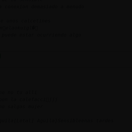
a conexion demasiado a menudo
e unos calcetines
m᳨elaokuigl�
 puede estar ocurriendo algo
no no tu alli
pon la calefacci󮠪jjj
no salgas mujer
guila{Letal] Aguila}Sensibleenas tardes