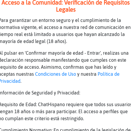
Acceso a la Comunidad: Verificación de Requisitos
Legales
Para garantizar un entorno seguro y el cumplimiento de la
normativa vigente, el acceso a nuestra red de comunicación en
tiempo real está limitado a usuarios que hayan alcanzado la
des simpatica...
mayoría de edad legal (18 años).
Al pulsar en 'Confirmar mayoría de edad - Entrar', realizas una
ssssssssssssssssssss
declaración responsable manifestando que cumples con este
buenas tardes , un placer
requisito de acceso. Asimismo, confirmas que has leído y
aceptas nuestras
Condiciones de Uso
y nuestra
Política de
Privacidad
.
Información de Seguridad y Privacidad:
Requisito de Edad: ChatHispano requiere que todos sus usuario
tengan 18 años o más para participar. El acceso a perfiles que
no cumplan este criterio está restringido.
era ver el nilo...
Cumplimiento Normativo: En cumplimiento de la legislación de