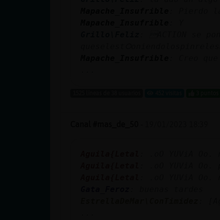
cuenta
Mapache_Insufrible
: Pierdo l
Mapache_Insufrible
: Y
Grillo\Feliz
: ACTION se pon
queselest᮰oniendolospinreles
Reservar
Mapache_Insufrible
: Creo que
alias
...
1525 líneas de 38 usuarios
452 visitas
3 puntos
Actualizar
contraseña
Canal #mas_de_50
-
19/01/2023 18:39
Aguila{Letal
: .oO YUViA Oo. 
Aguila{Letal
: .oO YUViA Oo. 
Actualizar
Aguila{Letal
: .oO YUViA Oo. 
IP virtual
Gata_Feroz
: buenas tardes
EstrellaDeMar\ConTimidez
: [A
...