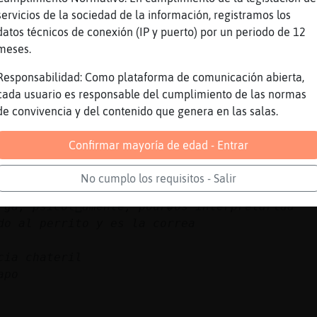
..
servicios de la sociedad de la información, registramos los
 desees cosas que se puedan conseguir
datos técnicos de conexión (IP y puerto) por un periodo de 12
 acompa񡮴e...
meses.
i es de noche puedes llevar una escoba jajajj
Responsabilidad: Como plataforma de comunicación abierta,
cada usuario es responsable del cumplimiento de las normas
de convivencia y del contenido que genera en las salas.
Confirmar mayoría de edad - Entrar
No cumplo los requisitos - Salir
rga, psicol󧩣amente, podr�os interpretarlaa
do al perrito y es la correa
cia chateril
apo