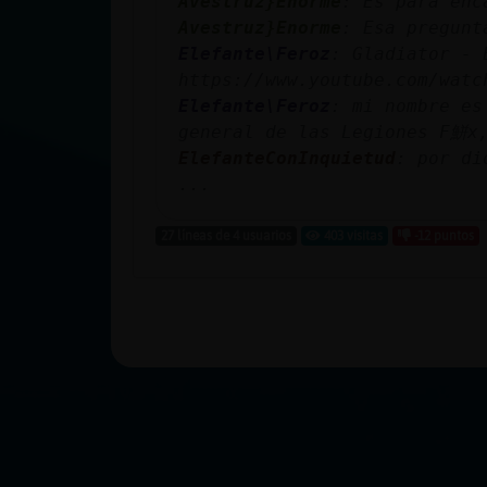
Avestruz}Enorme
: Es para enc
Avestruz}Enorme
: Esa pregunt
Elefante\Feroz
: Gladiator - 
https://www.youtube.com/watc
Elefante\Feroz
: mi nombre es
general de las Legiones F鮩x,
ElefanteConInquietud
: por di
...
27 líneas de 4 usuarios
403 visitas
-12 puntos