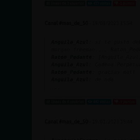
80 líneas de 3 usuarios
413 visitas
-1 puntos
Canal #mas_de_50
-
19/01/2023 15:54
Anguila_Azul
: si te gusto de
morgan freeman.... Raton_Ped
Raton_Pedante
: [Anguila_Azul
Anguila_Azul
: Cadena Perpetu
Raton_Pedante
: gracias matt
Anguila_Azul
: de nda
...
48 líneas de 4 usuarios
442 visitas
-9 puntos
Canal #mas_de_50
-
19/01/2023 15:44