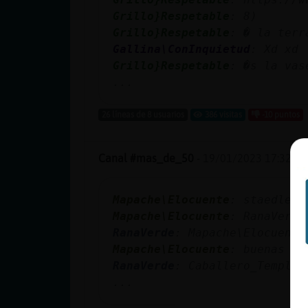
Grillo}Respetable
: 8)
Grillo}Respetable
: � la terr
Gallina\ConInquietud
: Xd xd
Grillo}Respetable
: �s la vas
...
26 líneas de 8 usuarios
386 visitas
-10 puntos
Canal #mas_de_50
-
19/01/2023 17:32
Mapache\Elocuente
: staedler 
Mapache\Elocuente
: RanaVerde
RanaVerde
: Mapache\Elocuente
Mapache\Elocuente
: buenas a 
RanaVerde
: Caballero_Templar
...