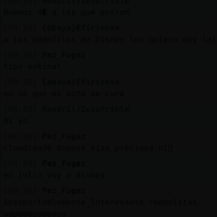
[08:28]
Mandril}Insufrible
Buenos d� a los que entran
[08:28]
Cobaya}Eficiente
a los pedofilos de Disney los quiero muy lej
[08:28]
Pez_Fugaz
tipo eskinal
[08:28]
Cobaya}Eficiente
no se que es bota de cura
[08:28]
Mandril}Insufrible
Ni yo...
[08:28]
Pez_Fugaz
claudiaa36 buenos dias preciosa ni񡡡
[08:28]
Pez_Fugaz
en julio voy a disney
[08:28]
Pez_Fugaz
Insoportablemente_Interesante reeholitas
wapoooooooooo