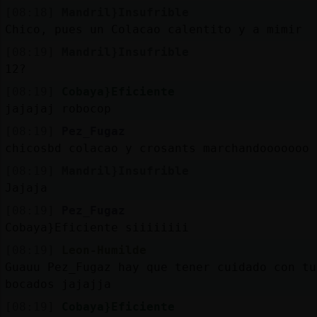
[08:18]
Mandril}Insufrible
Chico, pues un Colacao calentito y a mimir
[08:19]
Mandril}Insufrible
12?
[08:19]
Cobaya}Eficiente
jajajaj robocop
[08:19]
Pez_Fugaz
chicosbd colacao y crosants marchandooooooo
[08:19]
Mandril}Insufrible
Jajaja
[08:19]
Pez_Fugaz
Cobaya}Eficiente siiiiiiii
[08:19]
Leon-Humilde
Guauu Pez_Fugaz hay que tener cuidado con tu
bocados jajajja
[08:19]
Cobaya}Eficiente