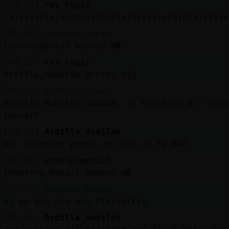
[08:34]
Pez_Fugaz
jajajajajajajajajajajajajajajajajajajajajaja
[08:34]
Pantera_Rapaz
Lobo\Especial buenos d�
[08:35]
Pez_Fugaz
Ardilla_Humilde arriba ni񯯯
[08:36]
Pantera_Rapaz
Ardilla_Humilde aupaaa, te enviaron al rinc󮠤
pensar?
[08:36]
Ardilla_Humilde
por intentar poner un link de la RAE
[08:36]
Lobo\Especial
[Pantera_Rapaz] Buenos d�
[08:36]
Pantera_Rapaz
Si es que son muy tikismikis
[08:36]
Ardilla_Humilde