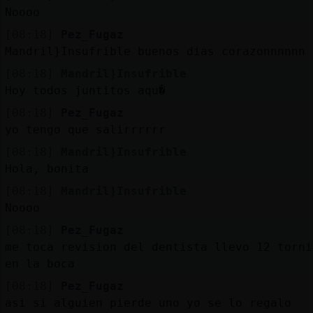
Noooo
[08:18]
Pez_Fugaz
Mandril}Insufrible buenos dias corazonnnnnn
[08:18]
Mandril}Insufrible
Hoy todos juntitos aqu�
[08:18]
Pez_Fugaz
yo tengo que salirrrrrr
[08:18]
Mandril}Insufrible
Hola, bonita
[08:18]
Mandril}Insufrible
Noooo
[08:18]
Pez_Fugaz
me toca revision del dentista llevo 12 torni
en la boca
[08:18]
Pez_Fugaz
asi si alguien pierde uno yo se lo regalo