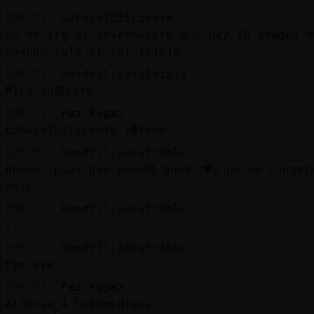
[08:31]
Cobaya}Eficiente
yo me ire al invernadero que hay 10 grados m
cuando sale el sol jejeje
[08:31]
Mandril}Insufrible
Mira qu頬isto..
[08:31]
Pez_Fugaz
Cobaya}Eficiente i�leee
[08:32]
Mandril}Insufrible
Bueno, pues que pens驳 buen d�y no se conge
adie
[08:32]
Mandril}Insufrible
:)
[08:32]
Mandril}Insufrible
Bye bye
[08:33]
Pez_Fugaz
Alfonso_4 buenosdiass