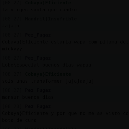
[08:27]
Cobaya}Eficiente
la virgen santa que cuadro
[08:27]
Mandril}Insufrible
Jajaja
[08:27]
Pez_Fugaz
Cobaya}Eficiente estaria wapa com pijama del
mickyyy
[08:27]
Pez_Fugaz
Lobo\Especial buenos dias wapaa
[08:27]
Cobaya}Eficiente
sois unas transformer jajajaajaj
[08:27]
Pez_Fugaz
mansur buenos dias
[08:28]
Pez_Fugaz
Cobaya}Eficiente y por que no me as visto co
bota de cura