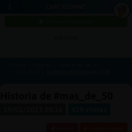
CHAT HISPANO
¡Chatea sin publicidad!
PUBLICIDAD
Iniciar
sesión
Portada
Historias
Canal #mas_de_50
2023-01-19
63c9e9dc35b03340ad472278
¡Chatea
sin
publici
Historia de #mas_de_50
19/01/2023 08:16
419 visitas
Crear
una
Reportar
Historia anterior
cuenta