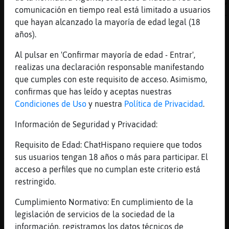
jajajajajaja.... las medias con forro polar,
comunicación en tiempo real está limitado a usuarios
luego los pantalones de lycra finita finita.
que hayan alcanzado la mayoría de edad legal (18
[08:24]
Aguila}Letal
años).
hola Mandril}Insufrible
Al pulsar en 'Confirmar mayoría de edad - Entrar',
[08:25]
Pantera_Rapaz
realizas una declaración responsable manifestando
Jajajaja Aguila}Letal uso pijama de osito
que cumples con este requisito de acceso. Asimismo,
[08:25]
Mandril}Insufrible
confirmas que has leído y aceptas nuestras
Hola :)
Condiciones de Uso
y nuestra
Política de Privacidad
.
[08:25]
Aguila}Letal
Información de Seguridad y Privacidad:
Pez_Fugaz: macizaaaaaa
[08:25]
Pez_Fugaz
Requisito de Edad: ChatHispano requiere que todos
Aguila}Letal yo eso las tengo del a񯠰asadoo
sus usuarios tengan 18 años o más para participar. El
acceso a perfiles que no cumplan este criterio está
[08:25]
Pantera_Rapaz
restringido.
Que llevo medias debajo
[08:25]
Aguila}Letal
Cumplimiento Normativo: En cumplimiento de la
Pantera_Rapaz: eso no basta.
legislación de servicios de la sociedad de la
información, registramos los datos técnicos de