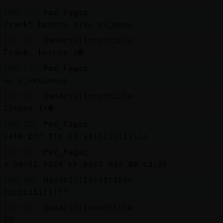
[08:29]
Pez_Fugaz
frank5 buenos dias ni񯯯oooo
[08:29]
Mandril}Insufrible
Frank, buenos d�
[08:29]
Pez_Fugaz
wc ojuuuuuuuu
[08:29]
Mandril}Insufrible
Tienes fr�
[08:30]
Pez_Fugaz
sale por fin el solllllllllll
[08:30]
Pez_Fugaz
a versi hace un poco mas de calor
[08:30]
Mandril}Insufrible
Yupiiiii!!!!!
[08:30]
Mandril}Insufrible
XD