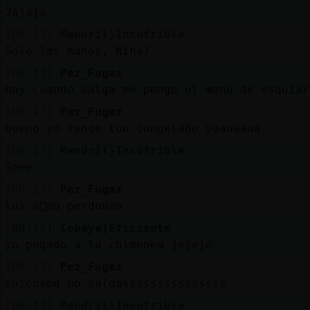
Mis
Jajaja
blogs
[08:17]
Mandril}Insufrible
Solo las manos, Nina?
[08:17]
Pez_Fugaz
Mis
hoy cuando salga me pongo el mono de esquiar
foros
[08:17]
Pez_Fugaz
bueno yo tengo too congelado yaaaaaaa
[08:17]
Mandril}Insufrible
Registr
Seee...
un
[08:17]
Pez_Fugaz
canal
los a񯳠no perdonan
[08:17]
Cobaya}Eficiente
yo pegado a la chimenea jejeje
Más
[08:17]
Pez_Fugaz
gestion
chicosbd no salgasssssssssssssss
[08:17]
Mandril}Insufrible