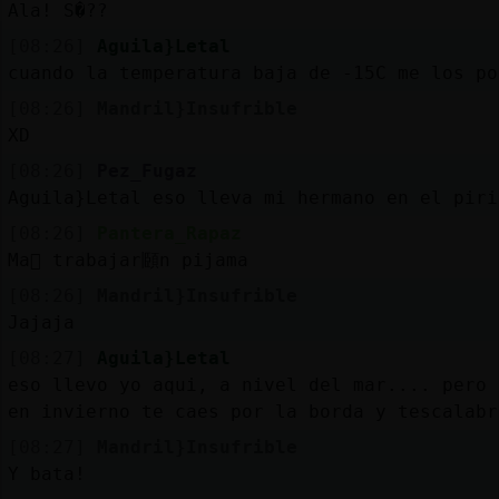
Ala! S�??
[08:26]
Aguila}Letal
cuando la temperatura baja de -15C me los po
[08:26]
Mandril}Insufrible
XD
[08:26]
Pez_Fugaz
Aguila}Letal eso lleva mi hermano en el piri
[08:26]
Pantera_Rapaz
Ma񡮡 trabajar頥n pijama
[08:26]
Mandril}Insufrible
Jajaja
[08:27]
Aguila}Letal
eso llevo yo aqui, a nivel del mar.... pero 
en invierno te caes por la borda y tescalabr
[08:27]
Mandril}Insufrible
Y bata!