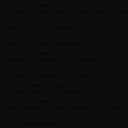
[08:23]
Pez_Fugaz
jajajajajajajajajajajajajajajajajajajajajaja
[08:23]
Pantera_Rapaz
Tengo frio en las piernas
[08:23]
Mandril}Insufrible
Ponte dos o tres pantalones
[08:24]
Pez_Fugaz
el medico lo quiero lejossssssssssss
[08:24]
Pantera_Rapaz
Pez_Fugaz la estufa portᴩl como es?
[08:24]
Cobaya}Eficiente
hace años que no voy almedico
[08:24]
Pez_Fugaz
Pantera_Rapaz mira unas medias que por dentr
llevan forro polar
[08:24]
Aguila}Letal