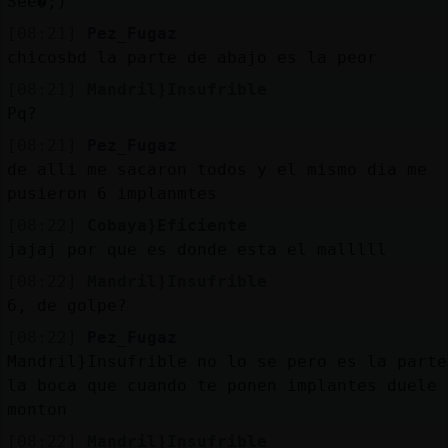
See�;)
[08:21]
Pez_Fugaz
chicosbd la parte de abajo es la peor
[08:21]
Mandril}Insufrible
Pq?
[08:21]
Pez_Fugaz
de alli me sacaron todos y el mismo dia me
pusieron 6 implanmtes
[08:22]
Cobaya}Eficiente
jajaj por que es donde esta el malllll
[08:22]
Mandril}Insufrible
6, de golpe?
[08:22]
Pez_Fugaz
Mandril}Insufrible no lo se pero es la parte
la boca que cuando te ponen implantes duele 
monton
[08:22]
Mandril}Insufrible