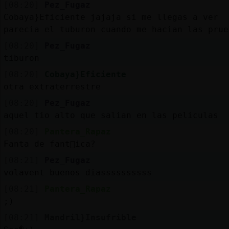
[08:20]
Pez_Fugaz
Cobaya}Eficiente jajaja si me llegas a ver
parecia el tuburon cuando me hacian las prue
[08:20]
Pez_Fugaz
tiburon
[08:20]
Cobaya}Eficiente
otra extraterrestre
[08:20]
Pez_Fugaz
aquel tio alto que salian en las peliculas
[08:20]
Pantera_Rapaz
Fanta de fant᳴ica?
[08:21]
Pez_Fugaz
volavent buenos diassssssssss
[08:21]
Pantera_Rapaz
;)
[08:21]
Mandril}Insufrible