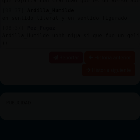
que explica con claridad qué es un Verso Sue
[08:37]
Ardilla_Humilde
en sentido literal y en sentido figurado
[08:37]
Pez_Fugaz
Ardilla_Humilde uohh ni񯠹a si que fue un geli
((
Reportar
Historia anterior
Historia siguiente
PUBLICIDAD