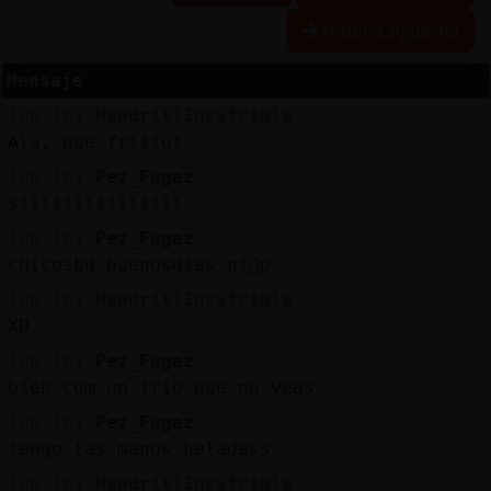
Historia siguiente
Mensaje
Reserva
[08:16]
Mandril}Insufrible
alias
Ala, que friiio!
[08:16]
Pez_Fugaz
siiiiiiiiiiiiiii
Actuali
[08:16]
Pez_Fugaz
contras
chicosbd buenosdias ni񯯯o
[08:16]
Mandril}Insufrible
XD
Actuali
[08:16]
Pez_Fugaz
IP
bien com un frio que no veas
virtual
[08:16]
Pez_Fugaz
tengo las manos heladass
[08:16]
Mandril}Insufrible