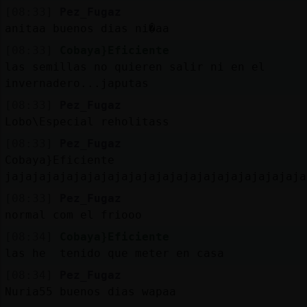
[08:33]
Pez_Fugaz
anitaa buenos dias ni�aa
[08:33]
Cobaya}Eficiente
las semillas no quieren salir ni en el
invernadero...japutas
[08:33]
Pez_Fugaz
Lobo\Especial reholitass
[08:33]
Pez_Fugaz
Cobaya}Eficiente
jajajajajajajajajajajajajajajajajajajajajaja
[08:33]
Pez_Fugaz
normal com el friooo
[08:34]
Cobaya}Eficiente
las he tenido que meter en casa
[08:34]
Pez_Fugaz
Nuria55 buenos dias wapaa