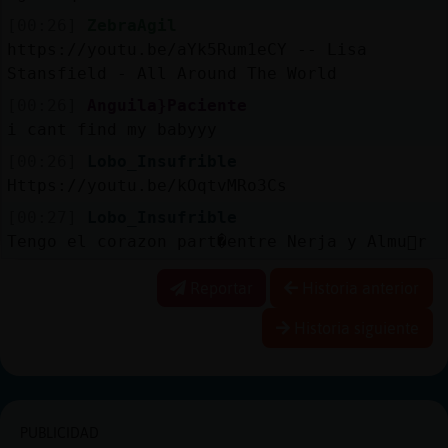
[00:26]
ZebraAgil
https://youtu.be/aYk5Rum1eCY -- Lisa
Stansfield - All Around The World
[00:26]
Anguila}Paciente
i cant find my babyyy
[00:26]
Lobo_Insufrible
Https://youtu.be/kOqtvMRo3Cs
[00:27]
Lobo_Insufrible
Tengo el corazon part�entre Nerja y Almu񥣡r
Reportar
Historia anterior
Historia siguiente
PUBLICIDAD