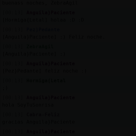
Mis
buenass noches, ZebraAgil
blogs
[00:13]
Anguila}Paciente
[Hormiga{Letal] holaa :D :D
[00:13]
Pez}Pedante
[Anguila}Paciente] :) Feliz noche.
Mis
foros
[00:13]
ZebraAgil
[Anguila}Paciente] :)
[00:13]
Anguila}Paciente
[Pez}Pedante] feliz noche :)
Registr
un
[00:13]
Hormiga{Letal
canal
;)
[00:13]
Anguila}Paciente
hola SoyTuSonrisa
[00:13]
Cabra-Feliz
Más
gracias Anguila}Paciente
gestion
[00:13]
Anguila}Paciente