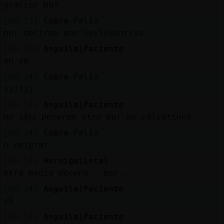
gracias pq?
[00:13]
Cabra-Feliz
por decirme que SoyTuSonrisa
[00:13]
Anguila}Paciente
ah xd
[00:14]
Cabra-Feliz
jjjjjj
[00:14]
Anguila}Paciente
no s頳i ponerme otro par de calcetines
[00:14]
Cabra-Feliz
o emigrar
[00:14]
Hormiga{Letal
otra media docena.. mas...
[00:14]
Anguila}Paciente
xD
[00:14]
Anguila}Paciente