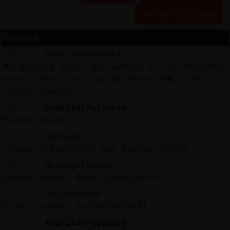
Historia siguiente
Mensaje
Reserva
[00:12]
Lobo_Insufrible
alias
Me apetece decir que aunque no nos hablemos
mucho, hay nicks que al veros ah�... me
siento comodo
Actuali
[00:12]
Anguila}Paciente
contras
Buenas noches
[00:12]
ZebraAgil
[Anguila}Paciente] muy buenas noches
Actuali
[00:13]
Hormiga{Letal
IP
buenas noches Anguila}Paciente...))))))
virtual
[00:13]
Pez}Pedante
https://youtu.be/3dZUDvIXeXI
[00:13]
Anguila}Paciente