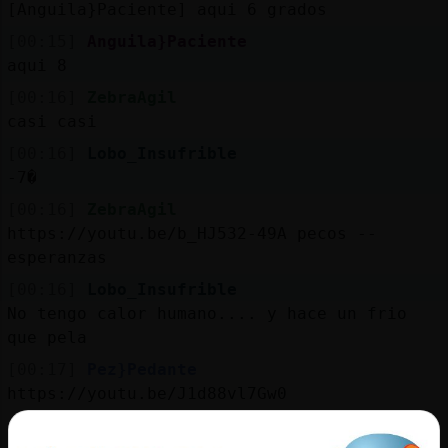
[Anguila}Paciente] aqui 6 grados
[00:15]
Anguila}Paciente
aqui 8
[00:16]
ZebraAgil
casi casi
[00:16]
Lobo_Insufrible
-7�
[00:16]
ZebraAgil
https://youtu.be/b_HJ532-49A pecos --
esperanzas
[00:16]
Lobo_Insufrible
No tengo calor humano.... y hace un frio
que pela
[00:17]
Pez}Pedante
https://youtu.be/J1d88vl7Gw0
[00:17]
ZebraAgil