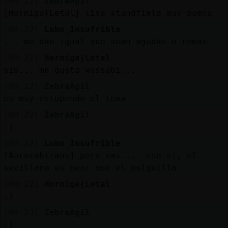
[00:22]
ZebraAgil
[Hormiga{Letal] lisa standfield muy buena
[00:22]
Lobo_Insufrible
... me dan igual que sean agudas o romas
[00:22]
Hormiga{Letal
sip... me gusta wassabi...
[00:22]
ZebraAgil
es muy estupendo el tema
[00:22]
ZebraAgil
:)
[00:22]
Lobo_Insufrible
[Aurorahtrans] pero vas.... eso si, el
sevillano es peor que el pulguilla
[00:22]
Hormiga{Letal
;)
[00:23]
ZebraAgil
:)