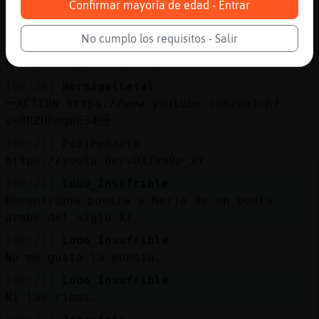
Confirmar mayoría de edad - Entrar
todos los dias
[00:20]
ZebraAgil
No cumplo los requisitos - Salir
https://youtu.be/LBPNx3FdTqs stan by me
version rumba flamenca
[00:20]
Hormiga{Letal
ACTION https://www.youtube.com/watch?
v=8RZHDmg0E34
[00:21]
Pez}Pedante
https://youtu.be/vOXZkm9p_zY
[00:21]
Lobo_Insufrible
Encontr頵na poesia a Nerja de un poeta
arabe del siglo XI
[00:21]
Lobo_Insufrible
No me gusta la poesia....
[00:21]
Lobo_Insufrible
Ni las rimas....