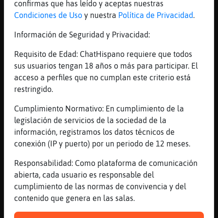
[00:18]
Anguila}Paciente
confirmas que has leído y aceptas nuestras
las chimeneas dan mucho calor, mola
Condiciones de Uso
y nuestra
Política de Privacidad
.
[00:18]
Lobo_Insufrible
Información de Seguridad y Privacidad:
[Cultayselectiva54] conozco esa sensacion
tambien....
Requisito de Edad: ChatHispano requiere que todos
sus usuarios tengan 18 años o más para participar. El
[00:18]
ZebraAgil
acceso a perfiles que no cumplan este criterio está
asi es Anguila}Paciente y acompa񡮠con su
restringido.
iluminacion
[00:19]
Lobo_Insufrible
Cumplimiento Normativo: En cumplimiento de la
[Aurorahtrans] porque ere una
legislación de servicios de la sociedad de la
afortunada.....
información, registramos los datos técnicos de
conexión (IP y puerto) por un periodo de 12 meses.
[00:19]
Lobo_Insufrible
A񯳠que no oia este disco...
Responsabilidad: Como plataforma de comunicación
[00:19]
Lobo_Insufrible
abierta, cada usuario es responsable del
Https://youtu.be/6WOYnv59Bi8
cumplimiento de las normas de convivencia y del
contenido que genera en las salas.
[00:20]
Lobo_Insufrible
[Aurorahtrans] tu mᳮ... que vas a Nerja