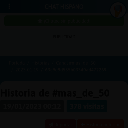
CHAT HISPANO
¡Chatea sin publicidad!
PUBLICIDAD
Iniciar
sesión
Portada
Historias
Canal #mas_de_50
2023-01-19
63c9e9d535b03340ad472269
¡Chatea
sin
publici
Historia de #mas_de_50
19/01/2023 00:12
378 visitas
Crear
una
Reportar
Historia anterior
cuenta