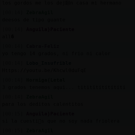
los gordos me los dej頥n casa mi hermano
[00:14]
ZebraAgil
deesos de tipo guante
[00:14]
Anguila}Paciente
all�
[00:14]
Cabra-Feliz
yo tengo 14 grados, ni frio ni calor
[00:14]
Lobo_Insufrible
Https://youtu.be/Khcwl0duFqE
[00:14]
Hormiga{Letal
3 grados tenemos aqui... titititititititi
[00:14]
ZebraAgil
para los deditos calentitos
[00:15]
Anguila}Paciente
si la cuesti󮠥s que no soy nada friolera
[00:15]
ZebraAgil