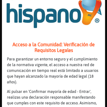
yo con la cj
[00:17]
Anguila}Paciente
que es la cj?
[00:17]
ZebraAgil
himenea y mi perrito balto en los pies que
me echen frio
[00:17]
ZebraAgil
Acceso a la Comunidad: Verificación de
chimenea jajaaj uf ke puse?
Requisitos Legales
[00:17]
Anguila}Paciente
Para garantizar un entorno seguro y el cumplimiento
ah le񥠸d la chimenea
de la normativa vigente, el acceso a nuestra red de
[00:17]
Anguila}Paciente
comunicación en tiempo real está limitado a usuarios
ajajaja
que hayan alcanzado la mayoría de edad legal (18
[00:18]
Lobo_Insufrible
años).
[Aurorahtrans] que bien te lo pasas....
Al pulsar en 'Confirmar mayoría de edad - Entrar',
[00:18]
ZebraAgil
realizas una declaración responsable manifestando
jjaajaj perdon
que cumples con este requisito de acceso. Asimismo,