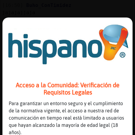
[16:50]
Buho_ConTimidez
jajajajjaja
[16:50]
Buho_ConTimidez
cuando he estado de vacas??
[16:50]
Mosca_Feliz
Siempre est᳠de vacas
[16:50]
Mosca_Feliz
Jajajajaja
[16:50]
Buho_ConTimidez
jajajajjaja si claro
Acceso a la Comunidad: Verificación de
[16:50]
Buho_ConTimidez
Requisitos Legales
mis ganas
Para garantizar un entorno seguro y el cumplimiento
[16:51]
Mosca_Feliz
de la normativa vigente, el acceso a nuestra red de
Si no recuerdo mal pasado navidades
comunicación en tiempo real está limitado a usuarios
tuvisteis
que hayan alcanzado la mayoría de edad legal (18
[16:51]
Mosca_Feliz
años).