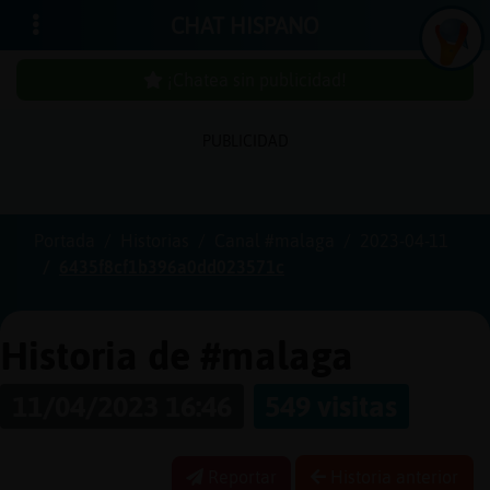
CHAT HISPANO
¡Chatea sin publicidad!
PUBLICIDAD
Iniciar
sesión
Portada
Historias
Canal #malaga
2023-04-11
6435f8cf1b396a0dd023571c
¡Chatea
sin
publici
Historia de #malaga
11/04/2023 16:46
549 visitas
Crear
una
Reportar
Historia anterior
cuenta