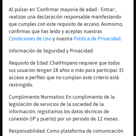
Tuvistes*
Al pulsar en 'Confirmar mayoría de edad - Entrar',
[16:51]
Mosca_Feliz
realizas una declaración responsable manifestando
Cada dos meses vacas? Descansas m᳠que un
que cumples con este requisito de acceso. Asimismo,
ministro
confirmas que has leído y aceptas nuestras
[16:51]
Buho_ConTimidez
Condiciones de Uso
y nuestra
Política de Privacidad
.
joe me tiene controlao�$
Información de Seguridad y Privacidad:
[16:51]
Buho_ConTimidez
jajajjajajaa
Requisito de Edad: ChatHispano requiere que todos
sus usuarios tengan 18 años o más para participar. El
[16:52]
Delfin\Breve
acceso a perfiles que no cumplan este criterio está
pues ya tienes yegua
restringido.
[16:52]
Buho_ConTimidez
cogi vacas en Diciembre si
Cumplimiento Normativo: En cumplimiento de la
legislación de servicios de la sociedad de la
[16:52]
Mosca_Feliz
información, registramos los datos técnicos de
No te tengo controlado solo k mi memoria es
conexión (IP y puerto) por un periodo de 12 meses.
muy buena
[16:52]
Mosca_Feliz
Responsabilidad: Como plataforma de comunicación