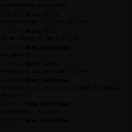
repartiendo vacaciones
[16:54]
Mosca_Feliz
Hace aire en la playa hoy,no?
[16:54]
Mosca_Feliz
Aqu�a hecho un d�de tarrox
[16:54]
Buho_ConTimidez
un poco si
[16:55]
Mosca_Feliz
Parecia k iba hoy sobre fuyur
[16:55]
Buho_ConTimidez
jejejejeje si ha hecho un poco de neblina
desa si
[16:56]
Buho_ConTimidez
gitanaamlg: holaaaa
[16:57]
Buho_ConTimidez
-_-