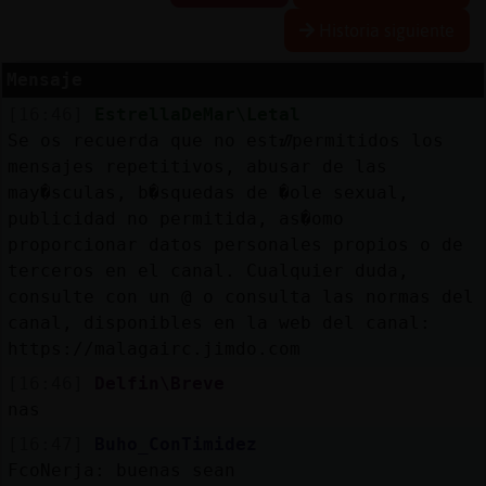
Historia siguiente
Mensaje
Reserva
[16:46]
EstrellaDeMar\Letal
alias
Se os recuerda que no estᮠpermitidos los
mensajes repetitivos, abusar de las
may�sculas, b�squedas de �ole sexual,
publicidad no permitida, as�omo
Actuali
proporcionar datos personales propios o de
contras
terceros en el canal. Cualquier duda,
consulte con un @ o consulta las normas del
canal, disponibles en la web del canal:
Actuali
https://malagairc.jimdo.com
IP
[16:46]
Delfin\Breve
virtual
nas
[16:47]
Buho_ConTimidez
FcoNerja: buenas sean