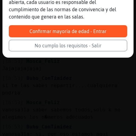
:)
abierta, cada usuario es responsable del
cumplimiento de las normas de convivencia y del
[16:52]
Buho_ConTimidez
contenido que genera en las salas.
jajajajjaja mia el otro!!
[16:52]
Buho_ConTimidez
Confirmar mayoría de edad - Entrar
pues si, pero han pasado 5meses no 2....
[16:53]
Mosca_Feliz
No cumplo los requisitos - Salir
Pero kien cada 5 coge vacas?
[16:53]
Mosca_Feliz
Jajajajajajaj
[16:53]
Buho_ConTimidez
si te las sabes repartir....cualquiera
podria
[16:53]
Mosca_Feliz
vanesa31a saber sabemos todos,solo k no
elegimos los n�meros adecuados
[16:53]
Buho_ConTimidez
vanesa31a: si, por eso estamos aqui