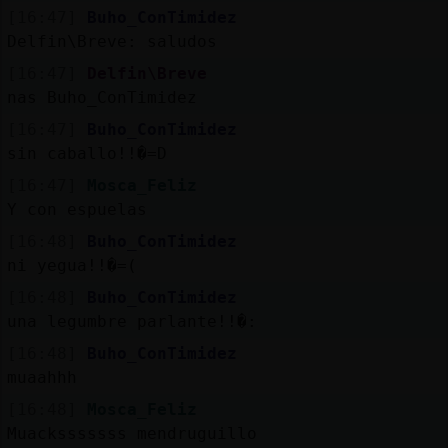
Mis
[16:47]
Buho_ConTimidez
blogs
Delfin\Breve: saludos
[16:47]
Delfin\Breve
nas Buho_ConTimidez
Mis
[16:47]
Buho_ConTimidez
foros
sin caballo!!�=D
[16:47]
Mosca_Feliz
Y con espuelas
Registr
[16:48]
Buho_ConTimidez
un
ni yegua!!�=(
canal
[16:48]
Buho_ConTimidez
una legumbre parlante!!�:
[16:48]
Buho_ConTimidez
muaahhh
Más
gestion
[16:48]
Mosca_Feliz
Muacksssssss mendruguillo