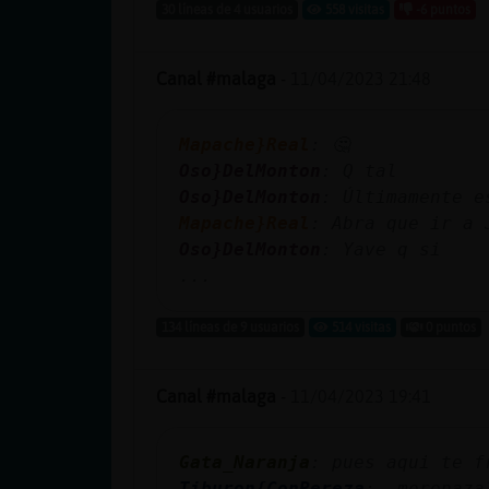
Mis blogs
30 líneas de 4 usuarios
558 visitas
-6 puntos
Canal #malaga
-
11/04/2023 21:48
Mis foros
Mapache}Real
: 🤔
Oso}DelMonton
: Q tal
Oso}DelMonton
: Últimamente e
Registrar
Mapache}Real
: Abra que ir a 
un canal
Oso}DelMonton
: Yave q si
...
134 líneas de 9 usuarios
514 visitas
0 puntos
Más
gestiones
Canal #malaga
-
11/04/2023 19:41
Gata_Naranja
: pues aqui te f
Tiburon{ConPereza
: _morenaza