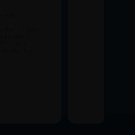
s por:
o hoy -> Eduu
MaLeoNe] (
^^ ( 27 )
 Visite las