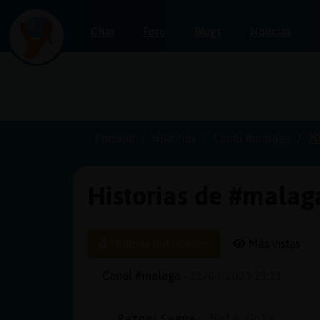
Chat
Foro
Blogs
Noticias
Iniciar
sesión
Portada
Historias
Canal #malaga
20
Historias de #malag
¡Chatea
sin
publicidad!
Últimas publicadas
Más vistas
Canal #malaga
-
11/04/2023 23:11
Crear
una
Raton\Suave
: Hola Hola