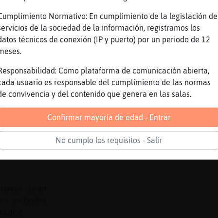
 la parola
ta tb...
Cumplimiento Normativo: En cumplimiento de la legislación de
 muy graves,si
servicios de la sociedad de la información, registramos los
datos técnicos de conexión (IP y puerto) por un periodo de 12
meses.
Responsabilidad: Como plataforma de comunicación abierta,
cada usuario es responsable del cumplimiento de las normas
de convivencia y del contenido que genera en las salas.
Confirmar mayoría de edad - Entrar
ecuerda que no estᮠpermitidos los mensajes re
squedas de �ole sexual, publicidad no permiti
No cumplo los requisitos - Salir
s propios o de terceros en el canal. Cualquie
 las normas del canal, disponibles en la web 
uenas sean
e: saludos
midez