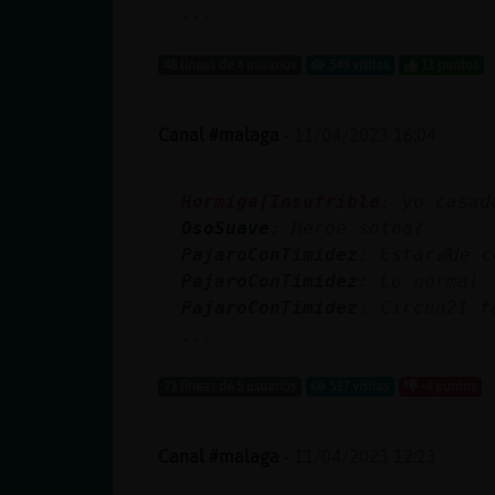
...
48 líneas de 4 usuarios
549 visitas
11 puntos
Canal #malaga
-
11/04/2023 16:04
Hormiga{Insufrible
: yo casad
OsoSuave
: Heroe sotoa?
PajaroConTimidez
: Estarᮠde c
PajaroConTimidez
: Lo normal
PajaroConTimidez
: Circun21 f
...
71 líneas de 5 usuarios
537 visitas
-4 puntos
Canal #malaga
-
11/04/2023 12:23