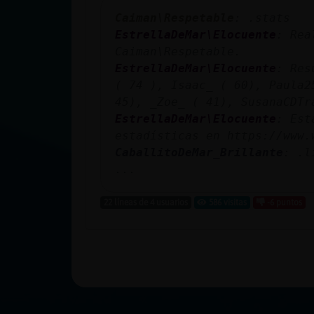
Caiman\Respetable
: .stats
EstrellaDeMar\Elocuente
: Rea
Caiman\Respetable.
EstrellaDeMar\Elocuente
: Res
( 74 ), Isaac_ ( 60), Paula2
45), _Zoe_ ( 41), SusanaCDTr
EstrellaDeMar\Elocuente
: Est
estadísticas en https://www.
CaballitoDeMar_Brillante
: .l
...
22 líneas de 4 usuarios
586 visitas
-6 puntos