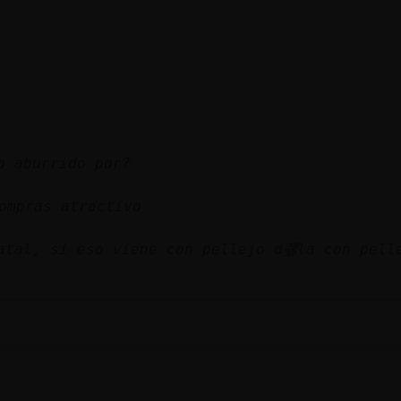
o aburrido por?
ompras atractivo
atal, si eso viene con pellejo d骡la con pell