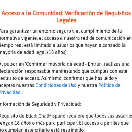
Acceso a la Comunidad: Verificación de Requisitos
Legales
Para garantizar un entorno seguro y el cumplimiento de la
z
normativa vigente, el acceso a nuestra red de comunicación en
r
tiempo real está limitado a usuarios que hayan alcanzado la
na
mayoría de edad legal (18 años).
adie que quiera charlar??
Al pulsar en 'Confirmar mayoría de edad - Entrar', realizas una
declaración responsable manifestando que cumples con este
requisito de acceso. Asimismo, confirmas que has leído y
aceptas nuestras
Condiciones de Uso
y nuestra
Política de
Privacidad
.
Información de Seguridad y Privacidad:
Requisito de Edad: ChatHispano requiere que todos sus usuario
e la siesta es criminl
tengan 18 años o más para participar. El acceso a perfiles que
aja
no cumplan este criterio está restringido.