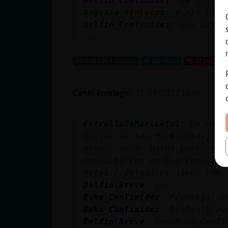
Delfin_ConTimidez
: Se les va
Anguila_SinLuces
: y sin sies
Delfin_ConTimidez
: Hay casos
...
34 líneas de 3 usuarios
566 visitas
-13 puntos
Canal #malaga
-
11/04/2023 16:46
EstrellaDeMar\Letal
: Se os r
abusar de las may�sculas, b�
proporcionar datos personale
consulte con un @ o consulta
https://malagairc.jimdo.com
Delfin\Breve
: nas
Buho_ConTimidez
: FcoNerja: b
Buho_ConTimidez
: Delfin\Brev
Delfin\Breve
: nas Buho_ConTi