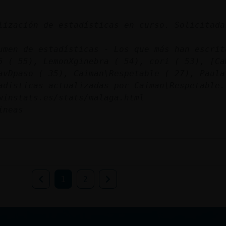
lización de estadísticas en curso. Solicitada
umen de estadísticas - Los que más han escrit
5 ( 55), LemonXginebra ( 54), cori ( 53), [Ca
avDpaso ( 35), Caiman\Respetable ( 27), Paula
adísticas actualizadas por Caiman\Respetable.
winstats.es/stats/malaga.html
ineas
1
2