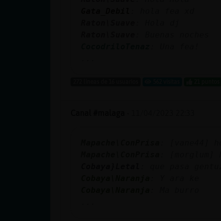
cuenta
Gata_Debil
: hola fea xd
Raton\Suave
: Hola dj
Raton\Suave
: Buenas noches
CocodriloTenaz
: Una fea!
Reservar
...
alias
272 líneas de 16 usuarios
562 visitas
21 puntos
Actualizar
Canal #malaga
-
11/04/2023 22:33
contraseña
Mapache\ConPrisa
: [vane44] h
Mapache\ConPrisa
: [morglum] 
Cobaya}Letal
: que pasa gentu
Actualizar
Cobaya\Naranja
: Y ara ke
IP virtual
Cobaya\Naranja
: Ma burro
...