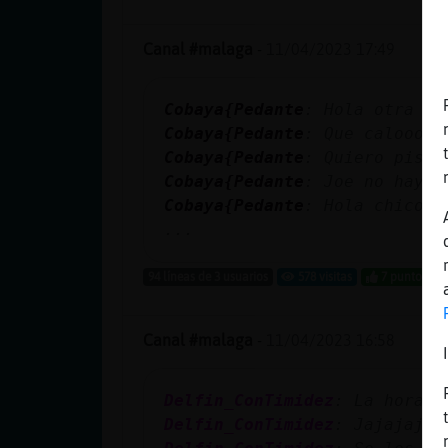
Canal #malaga
-
11/04/2023 17:49
Cobaya{Pedante
: Hola otra ve
Cobaya{Pedante
: Que calooooo
Cobaya{Pedante
: Quiero pisci
Cobaya{Pedante
: Joe no hay n
Cobaya{Pedante
: Hola chicos
...
94 líneas de 3 usuarios
578 visitas
7 puntos
Canal #malaga
-
11/04/2023 16:58
Delfin_ConTimidez
: La hora d
Delfin_ConTimidez
: Jajajajaj