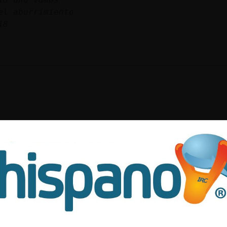
el aburrimiento
18
L QUE FALTABA
ja yo
az: tu no
a playa nudista