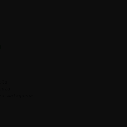
ola
hola
za malagueña