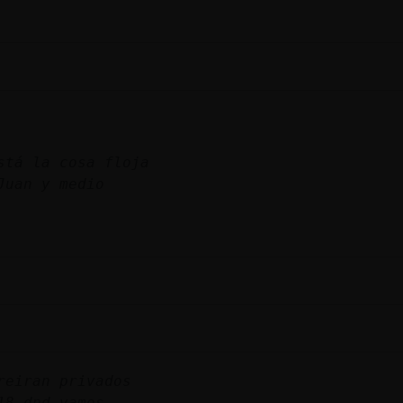
stá la cosa floja
Juan y medio
reiran privados
18 dnd vamos