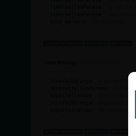
Tiburon{ConPereza
: Te quito 
Tiburon{ConPereza
: _morenaza
Gata_Naranja
: jajajjajaja
...
23 líneas de 5 usuarios
553 visitas
0 puntos
Canal #malaga
-
11/04/2023 19:04
Jirafa{Naranja
: algn nudista
Serpiente\ConPereza
: LLEGO E
Anguila{Locuaz
: Jirafa{Naran
Jirafa{Naranja
: Anguila{Locu
Anguila{Locuaz
: Me encanta l
...
32 líneas de 4 usuarios
537 visitas
0 puntos