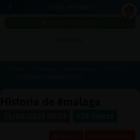
CHAT HISPANO
¡Chatea sin publicidad!
PUBLICIDAD
Iniciar
sesión
Portada
Historias
Canal #malaga
2023-04-11
6435f8b41b396a0dd0235717
¡Chatea
sin
publici
Historia de #malaga
11/04/2023 00:53
559 visitas
Crear
una
Reportar
Historia anterior
cuenta