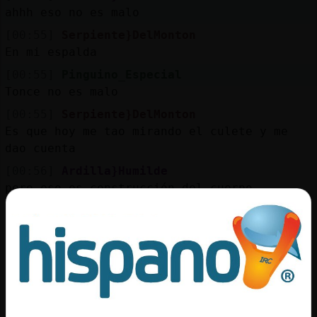
Mis
ahhh eso no es malo
blogs
[00:55]
Serpiente}DelMonton
En mi espalda
[00:55]
Pinguino_Especial
Mis
Tonce no es malo
foros
[00:55]
Serpiente}DelMonton
Es que hoy me tao mirando el culete y me
dao cuenta
Registr
[00:56]
Ardilla}Humilde
un
pero eso es construcción del cuerpo
canal
[00:56]
Ardilla}Humilde
lo debes tener de hace tiempo no?
[00:56]
Serpiente}DelMonton
Si
Más
gestion
[00:56]
Pinguino_Especial
Desde siempre