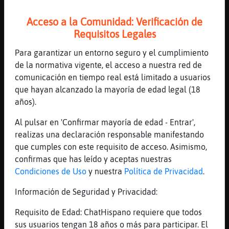
[00:56]
Ardilla}Humilde
Acceso a la Comunidad: Verificación de
claroo
Requisitos Legales
[00:56]
EstrellaDeMar{Agil
Vaya pregunta zd
Para garantizar un entorno seguro y el cumplimiento
de la normativa vigente, el acceso a nuestra red de
[00:56]
EstrellaDeMar{Agil
comunicación en tiempo real está limitado a usuarios
Xd
que hayan alcanzado la mayoría de edad legal (18
[00:57]
EstrellaDeMar{Agil
años).
Se estaba mirando el ojete
Al pulsar en 'Confirmar mayoría de edad - Entrar',
[00:57]
EstrellaDeMar{Agil
realizas una declaración responsable manifestando
Y vio otros dos ojetes m᳠arriba y se
que cumples con este requisito de acceso. Asimismo,
preocup�
confirmas que has leído y aceptas nuestras
[00:57]
Serpiente}DelMonton
Condiciones de Uso
y nuestra
Política de Privacidad
.
Claro es mio
Información de Seguridad y Privacidad:
[00:57]
EstrellaDeMar{Agil
Jajaa
Requisito de Edad: ChatHispano requiere que todos
[00:57]
Pinguino_Especial
sus usuarios tengan 18 años o más para participar. El