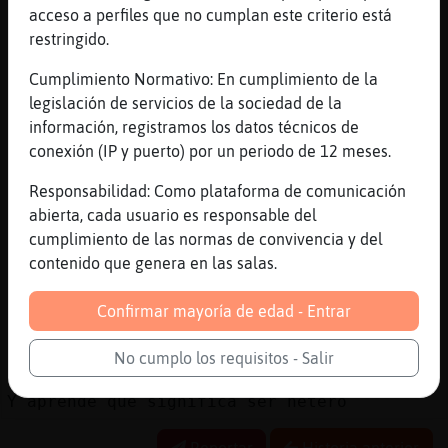
Se depilaba pelos del ogt
acceso a perfiles que no cumplan este criterio está
restringido.
[00:57]
EstrellaDeMar{Agil
Seguro
Cumplimiento Normativo: En cumplimiento de la
[00:58]
EstrellaDeMar{Agil
legislación de servicios de la sociedad de la
Dios me aburrooo
información, registramos los datos técnicos de
conexión (IP y puerto) por un periodo de 12 meses.
[00:58]
Serpiente}DelMonton
Se nota
Responsabilidad: Como plataforma de comunicación
[00:58]
Ardilla}Humilde
abierta, cada usuario es responsable del
jajajaja que cochinos
cumplimiento de las normas de convivencia y del
contenido que genera en las salas.
[00:58]
EstrellaDeMar{Agil
Irv al menos no me mir󠥬 ogt a estas horas
Confirmar mayoría de edad - Entrar
[00:59]
EstrellaDeMar{Agil
Het42mlg abandona mi pv, gracias
No cumplo los requisitos - Salir
[00:59]
EstrellaDeMar{Agil
Y aprende que significa ser hetero
Reportar
Historia anterior