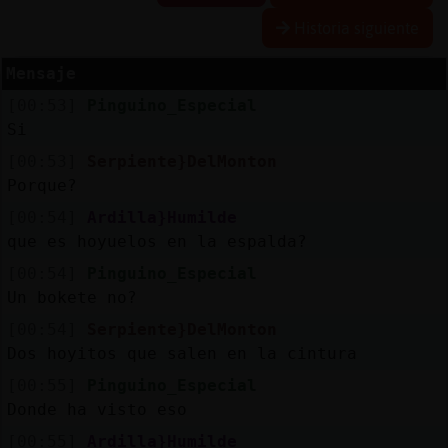
Historia siguiente
Mensaje
Reserva
[00:53]
Pinguino_Especial
alias
Si
[00:53]
Serpiente}DelMonton
Porque?
Actuali
[00:54]
Ardilla}Humilde
contras
que es hoyuelos en la espalda?
[00:54]
Pinguino_Especial
Un bokete no?
Actuali
[00:54]
Serpiente}DelMonton
IP
Dos hoyitos que salen en la cintura
virtual
[00:55]
Pinguino_Especial
Donde ha visto eso
[00:55]
Ardilla}Humilde