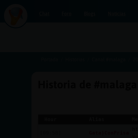
Chat
Foro
Blogs
Noticias
Iniciar
sesión
Portada
Historias
Canal #malaga
20
Historia de #malag
¡Chatea
sin
publicidad!
Hour
Alias
Me
h
Crear
[09:58]
Gata}ConPrisa
v
una