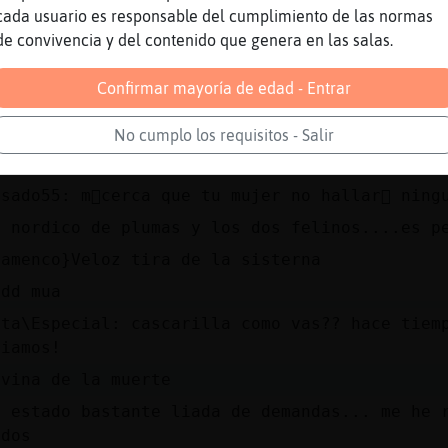
inguino{Interesante en serio
cada usuario es responsable del cumplimiento de las normas
ajajajajajajaja
de convivencia y del contenido que genera en las salas.
ata\Especial: ni comparar
Confirmar mayoría de edad - Entrar
unq te cueste creer
stas enferma....�_-
No cumplo los requisitos - Salir
i a cag
asado55: m᳠cerca que tu mujer no hallar᳠ ning
l nordico de plumas y los dos felinos....es p
lamenco}Veloz tira de la sisterna
ddd mua
ata\Especial: cascarilla como vas?? hace tiem
eiamos!
ivina de la muerte
e estado bastante liada de demandas... me he 
odos