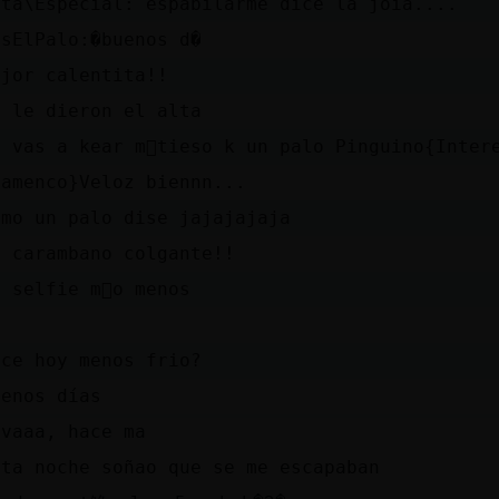
ata\Especial: espabilarme dice la joia....
asElPalo:�buenos d�
ejor calentita!!
a le dieron el alta
e vas a kear m᳠tieso k un palo Pinguino{Inter
lamenco}Veloz biennn...
omo un palo dise jajajajaja
n carambano colgante!!
e selfie m᳠o menos
p
ace hoy menos frio?
uenos días
 vaaa, hace ma
sta noche soñao que se me escapaban