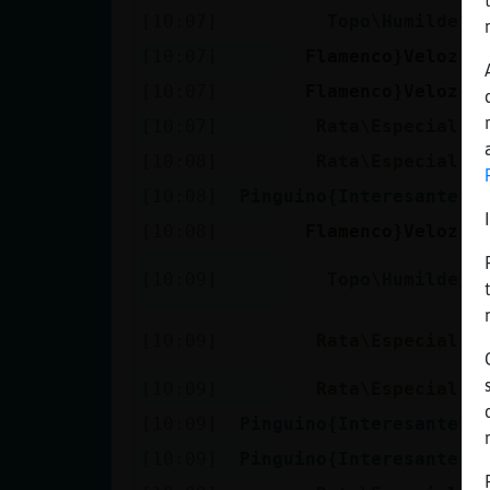
[10:07]
Topo\Humilde
c
[10:07]
Flamenco}Veloz
A
[10:07]
Flamenco}Veloz
P
[10:07]
Rata\Especial
c
[10:08]
Rata\Especial
T
[10:08]
Pinguino{Interesante
t
[10:08]
Flamenco}Veloz
Y
R
[10:09]
Topo\Humilde
i
y
[10:09]
Rata\Especial
l
[10:09]
Rata\Especial
T
[10:09]
Pinguino{Interesante
t
[10:09]
Pinguino{Interesante
n