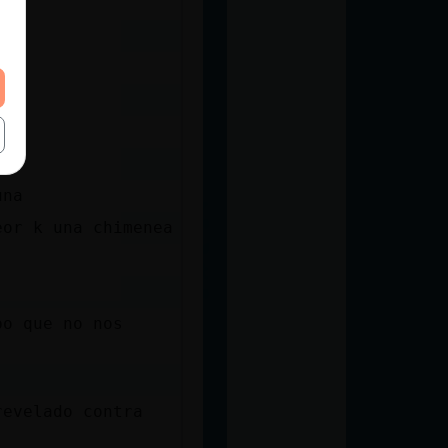
una
eor k una chimenea
po que no nos
revelado contra