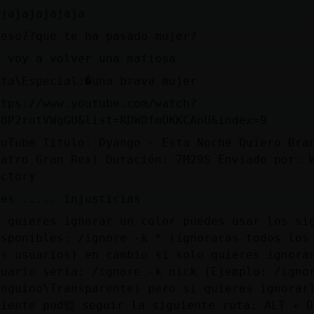
ajajajajajaja
 eso??que te ha pasado mujer?
e voy a volver una mafiosa
ata\Especial:�una brava mujer
ttps://www.youtube.com/watch?
=8P2rutVWgGU&list=RDWDfmDKKCAnU&index=9
ouTube Titulo: Dyango - Esta Noche Quiero Bra
eatro Gran Rex) Duración: 7M29S Enviado por: 
actory
ues ..... injusticias
i quieres ignorar un color puedes usar los si
isponibles: /ignore -k * (ignoraras todos los
os usuarios) en cambio si solo quieres ignora
suario seria: /ignore -k nick (Ejemplo: /igno
inguino\Transparente) pero si quieres ignorar
liente pod驳 seguir la siguiente ruta: ALT + O