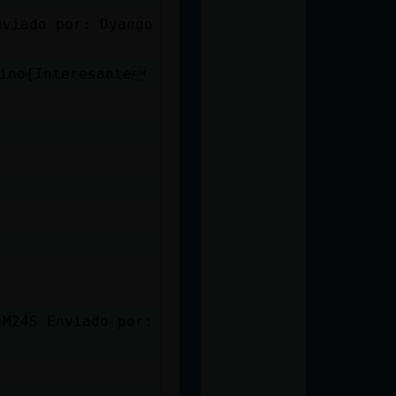
nviado por: Dyango
uino{Interesante
4M24S Enviado por: