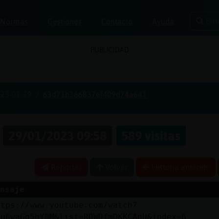
Bus
Normas
Gestiones
Contacto
Ayuda
PUBLICIDAD
23-01-29
63d71b366837ef409d74a641
a
29/01/2023 09:58
589 visitas
Reportar
Volver
Historia anterior
nsaje
ttps://www.youtube.com/watch?
=u6waGg5hY0M&list=RDWDfmDKKCAnU&index=6