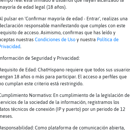
tiempo real está limitado a usuarios que hayan alcanzado la
on lo sanos que cura el aire de la Sierra los
mayoría de edad legal (18 años).
qui igual
Al pulsar en 'Confirmar mayoría de edad - Entrar', realizas una
ufff
declaración responsable manifestando que cumples con este
requisito de acceso. Asimismo, confirmas que has leído y
omo se te caiga el moquillo se te congela com
aceptas nuestras
Condiciones de Uso
y nuestra
Política de
opo\Humilde jajajajajaja y tanto k se congela
Privacidad
.
en cuidado�mujer a�ver si te autolesionas!!
Información de Seguridad y Privacidad:
onsk dormido con la sudadera manta y me lvant
Requisito de Edad: ChatHispano requiere que todos sus usuario
ata\Especial:�te imaginas ni񡠥l culo congelado
tengan 18 años o más para participar. El acceso a perfiles que
mposible
no cumplan este criterio está restringido.
o me tengo k quitar el pijama media noche ..c
os gatos me pongo a sudar
Cumplimiento Normativo: En cumplimiento de la legislación de
servicios de la sociedad de la información, registramos los
opo\Humilde mejor q hacer sentadillas
datos técnicos de conexión (IP y puerto) por un periodo de 12
u?? sudado??con calor??
meses.
o me lo creo!!
Responsabilidad: Como plataforma de comunicación abierta,