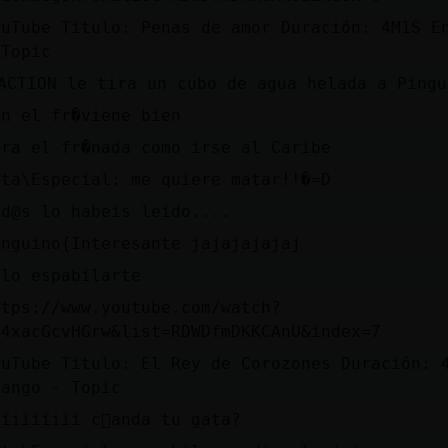
ouTube Titulo: Penas de amor Duración: 4M1S E
 Topic
ACTION le tira un cubo de agua helada a Ping
on el fr�viene bien
ara el fr�nada como irse al Caribe
ata\Especial: me quiere matar!!�=D
od@s lo habeis leido....
inguino{Interesante jajajajajaj
olo espabilarte
ttps://www.youtube.com/watch?
=4xacGcvHGrw&list=RDWDfmDKKCAnU&index=7
ouTube Titulo: El Rey de Corozones Duración: 
yango - Topic
riiiiiiii c󭯠anda tu gata?