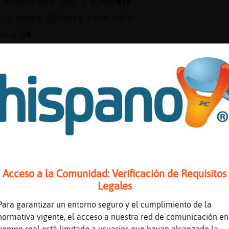
e despert鮠a las 5 y hab�2�
aqui habia 2ڠhasta hace nahh
hora 3�
emonXginebra: muuuuuuuuuuuuuuuuak pesioso
ero vamos ahora 3
ajajajajaja
rados?
i
emonXginebra: buenos dias chulo!
n este bloquete hace una rasca k no veas
lega el aire de la sierra...
Acceso a la Comunidad: Verificación de Requisitos
ttps://www.youtube.com/watch?
Legales
=EipMn1Hsva8&list=RDWDfmDKKCAnU&index=8
Para garantizar un entorno seguro y el cumplimiento de la
ouTube Titulo: Pablo López - Tu Enemigo (En V
normativa vigente, el acceso a nuestra red de comunicación en
M5S Enviado por: PabloLopezVEVO