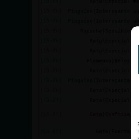
[10:05]
Rata\Especial
m
[10:06]
Pinguino{Interesante
[10:06]
Pinguino{Interesante
a
[10:06]
Mapache}Sensible
L
[10:06]
Rata\Especial
p
[10:06]
Rata\Especial
j
[10:06]
Flamenco}Veloz
G
[10:06]
Rata\Especial
s
[10:06]
Pinguino{Interesante
L
[10:06]
Rata\Especial
e
[10:07]
Rata\Especial
l
h
[10:07]
Gata}ConPrisa
v
Y
[10:07]
Gata{Fuerte
5