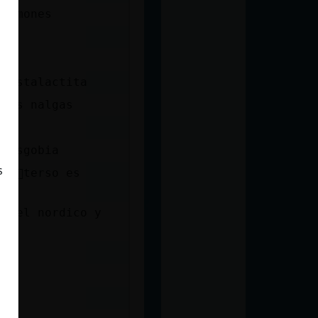
 jamones
o estalactita
 las nalgas
ao sgobia
s
, m᳠terso es
on el nordico y