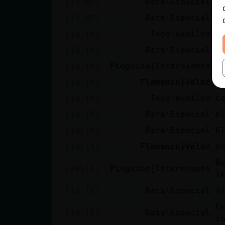
[10:09]
Rata\Especial
P
[10:09]
Rata\Especial
j
[10:10]
Topo\Humilde
R
[10:10]
Rata\Especial
a
[10:10]
Pinguino{Interesante
e
[10:10]
Flamenco}Veloz
V
[10:10]
Topo\Humilde
c
[10:10]
Rata\Especial
e
[10:10]
Rata\Especial
F
[10:11]
Flamenco}Veloz
X
R
[10:11]
Pinguino{Interesante
l
[10:11]
Rata\Especial
d
h
[10:11]
Rata\Especial
t