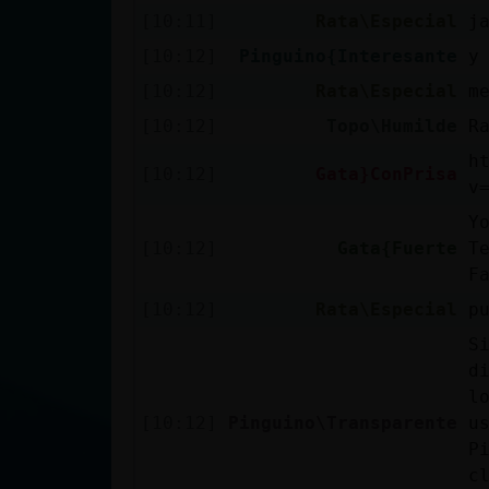
[10:11]
Rata\Especial
j
[10:12]
Pinguino{Interesante
y
[10:12]
Rata\Especial
m
[10:12]
Topo\Humilde
R
h
[10:12]
Gata}ConPrisa
v
Y
[10:12]
Gata{Fuerte
T
F
[10:12]
Rata\Especial
p
S
d
l
[10:12]
Pinguino\Transparente
u
P
c