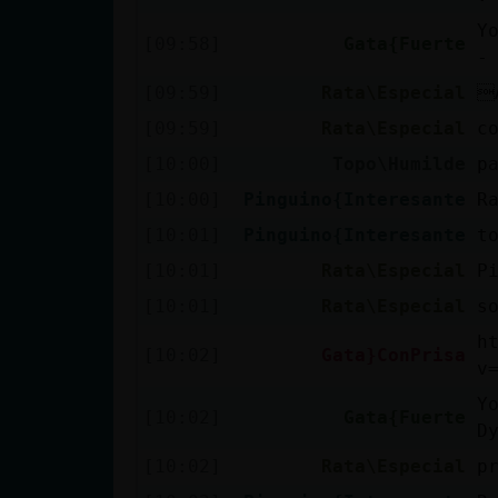
cuenta
Y
[09:58]
Gata{Fuerte
-
[09:59]
Rata\Especial

Reservar
[09:59]
Rata\Especial
c
alias
[10:00]
Topo\Humilde
p
[10:00]
Pinguino{Interesante
R
[10:01]
Pinguino{Interesante
t
Actualizar
[10:01]
Rata\Especial
P
contraseña
[10:01]
Rata\Especial
s
h
[10:02]
Gata}ConPrisa
v
Actualizar
Y
IP virtual
[10:02]
Gata{Fuerte
D
[10:02]
Rata\Especial
p