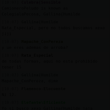
[10:07]
Culebra{Sensible
CamioneroPeludo is known as
ColegialaPecosa, Gallina{Humilde
[10:07]
Gallina{Humilde
Rata_Especial, pero no todos buscamos xexo
jiji
[10:07]
Mapache_ConPereza
y ue eres ademas de arroba?
[10:07]
Rata_Especial
de todas formas, aqui no esta prohibido
tener 15
[10:07]
Gallina{Humilde
Mapache_ConPereza, dime
[10:07]
Flamenco-Elocuente
Ni 12.
[10:07]
Elefante\Eficiente
Yo si busco xexo Gallina{Humilde jaja