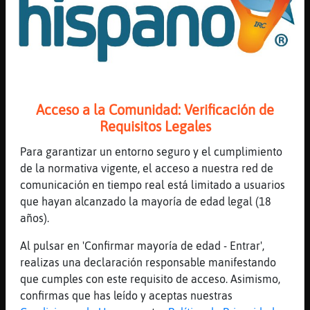
Elefante\Eficiente, pues habla con el
Laurita ese que busca lo mismo jaja
[10:08]
Culebra{Sensible
del verbo tengustar
[10:08]
Elefante\Eficiente
Gallina{Humilde pero busco con mujeres
Acceso a la Comunidad: Verificación de
Requisitos Legales
[10:08]
Gallina{Humilde
Mapache_ConPereza, relax que te baneo de
Para garantizar un entorno seguro y el cumplimiento
por vida
de la normativa vigente, el acceso a nuestra red de
[10:08]
Culebra{Sensible
comunicación en tiempo real está limitado a usuarios
hola SeparadoGetafe, sobre todo frescos
que hayan alcanzado la mayoría de edad legal (18
años).
[10:08]
Gallina{Humilde
😁
Al pulsar en 'Confirmar mayoría de edad - Entrar',
[10:08]
Mapache_ConPereza
realizas una declaración responsable manifestando
dale
que cumples con este requisito de acceso. Asimismo,
confirmas que has leído y aceptas nuestras
[10:08]
Mapache_ConPereza