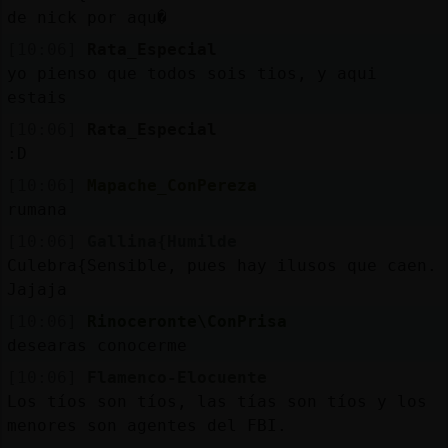
de nick por aqu�
[10:06]
Rata_Especial
yo pienso que todos sois tios, y aqui
estais
[10:06]
Rata_Especial
:D
[10:06]
Mapache_ConPereza
rumana
[10:06]
Gallina{Humilde
Culebra{Sensible, pues hay ilusos que caen.
Jajaja
[10:06]
Rinoceronte\ConPrisa
desearas conocerme
[10:06]
Flamenco-Elocuente
Los tíos son tíos, las tías son tíos y los
menores son agentes del FBI.