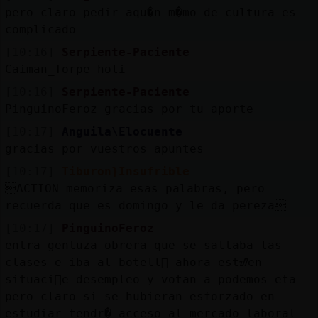
pero claro pedir aqu�n m�mo de cultura es
complicado
[10:16]
Serpiente-Paciente
Caiman_Torpe holi
[10:16]
Serpiente-Paciente
PinguinoFeroz gracias por tu aporte
[10:17]
Anguila\Elocuente
gracias por vuestros apuntes
[10:17]
Tiburon}Insufrible
ACTION memoriza esas palabras, pero
recuerda que es domingo y le da pereza
[10:17]
PinguinoFeroz
entra gentuza obrera que se saltaba las
clases e iba al botell󮠹 ahora estᮠen
situaci󮠤e desempleo y votan a podemos eta
pero claro si se hubieran esforzado en
estudiar tendr� acceso al mercado laboral