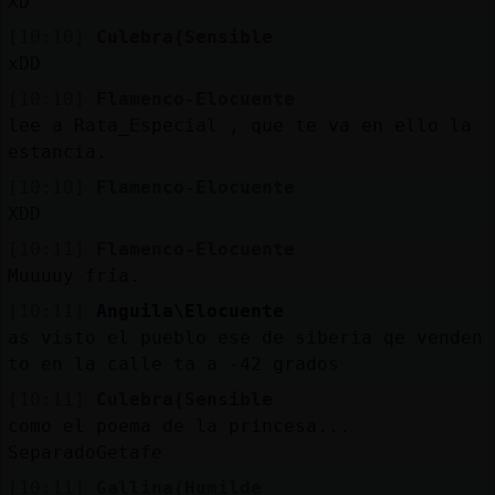
XD
[10:10]
Culebra{Sensible
xDD
[10:10]
Flamenco-Elocuente
lee a Rata_Especial , que te va en ello la
estancia.
[10:10]
Flamenco-Elocuente
XDD
[10:11]
Flamenco-Elocuente
Muuuuy fría.
[10:11]
Anguila\Elocuente
as visto el pueblo ese de siberia qe venden
to en la calle ta a -42 grados
[10:11]
Culebra{Sensible
como el poema de la princesa...
SeparadoGetafe
[10:11]
Gallina{Humilde