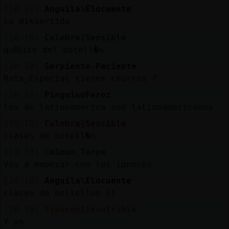
[10:18]
Anguila\Elocuente
lo dikvertido
[10:18]
Culebra{Sensible
qu頤ice del botell�n
[10:18]
Serpiente-Paciente
Rata_Especial tienes churros ?
[10:18]
PinguinoFeroz
los de lationamerica son latinoamericanos
[10:18]
Culebra{Sensible
clases de botell�n
[10:18]
Caiman_Torpe
Voy a empezar con los ignores
[10:18]
Anguila\Elocuente
clases de boltellon si
[10:18]
Tiburon}Insufrible
Y yo