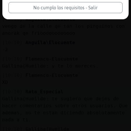
Rata_Especial, luego vendrá a insultarme
No cumplo los requisitos - Salir
que la he baneado jaja
[10:10]
Anguila\Elocuente
vengo de la calle qe tan los pinguinos con
anorak qe frioooooooooooo
[10:10]
Anguila\Elocuente
-2
[10:10]
Flamenco-Elocuente
Gallina{Humilde: y te lo mereces.
[10:10]
Flamenco-Elocuente
XD
[10:10]
Rata_Especial
Gallina{Humilde: te sugiero que dejes de
hacer comentarios sobre otros usuarios. Que
ademas, no te estan diciendo absolutamente
nada a ti.
[10:10]
Gallina{Humilde