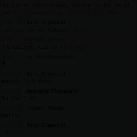
en buenas condiciones, aunque lo fᣩl es el
botell󮬠la discoteca, saltarse las clases
[10:17]
Rata_Especial
Latinos son de latinoamerica
[10:17]
Caiman_Torpe
[PinguinoFeroz] no te rayes
[10:17]
Culebra{Sensible
֟�
[10:18]
Rata_Especial
menudo lumbreras
[10:18]
Anguila\Elocuente
lo facil no
[10:18]
Caiman_Torpe
Ralles
[10:18]
Rata_Especial
xDDDDDD