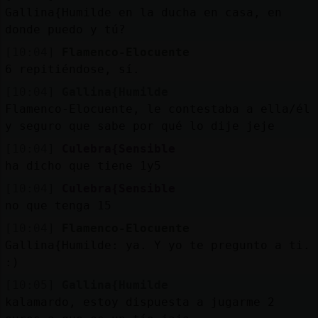
Gallina{Humilde en la ducha en casa, en
donde puedo y tú?
[10:04]
Flamenco-Elocuente
6 repitiéndose, sí.
[10:04]
Gallina{Humilde
Flamenco-Elocuente, le contestaba a ella/él
y seguro que sabe por qué lo dije jeje
[10:04]
Culebra{Sensible
ha dicho que tiene 1y5
[10:04]
Culebra{Sensible
no que tenga 15
[10:04]
Flamenco-Elocuente
Gallina{Humilde: ya. Y yo te pregunto a ti.
:)
[10:05]
Gallina{Humilde
kalamardo, estoy dispuesta a jugarme 2