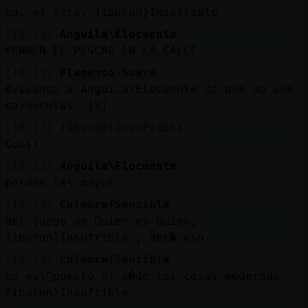
no, el otro, Tiburon}Insufrible
[10:13]
Anguila\Elocuente
VENDEN EL PESCAO EN LA CALLE
[10:13]
Flamenco-Suave
Avisando a Anguila\Elocuente de que no use
mayúsculas. [1]
[10:13]
Tiburon}Insufrible
Cual?
[10:13]
Anguila\Elocuente
perdon las mayus
[10:13]
Culebra{Sensible
del juego de Quien es Quien,
Tiburon}Insufrible , dec� eso
[10:13]
Culebra{Sensible
no est᳠puesto al d�de las cosas modernas,
Tiburon}Insufrible