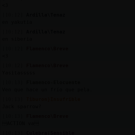
<3
[10:12]
Ardilla\Tenaz
en yakutia
[10:12]
Ardilla\Tenaz
en siberia
[10:12]
Flamenco\Breve
<3
[10:12]
Flamenco\Breve
Yasitasssss
[10:13]
Flamenco-Elocuente
Ven que hace un frío que pela.
[10:13]
Tiburon}Insufrible
Jack sparrow?
[10:13]
Flamenco\Breve
ACTION va
[10:13]
Culebra{Sensible