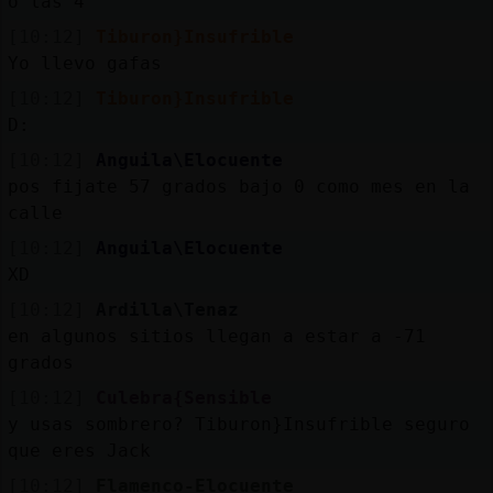
o las 4
[10:12]
Tiburon}Insufrible
Yo llevo gafas
[10:12]
Tiburon}Insufrible
D:
[10:12]
Anguila\Elocuente
pos fijate 57 grados bajo 0 como mes en la
calle
[10:12]
Anguila\Elocuente
XD
[10:12]
Ardilla\Tenaz
en algunos sitios llegan a estar a -71
grados
[10:12]
Culebra{Sensible
y usas sombrero? Tiburon}Insufrible seguro
que eres Jack
[10:12]
Flamenco-Elocuente