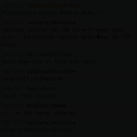
[09:59]
Tiburon}Insufrible
Mitocondria cielin buenos días :*
[09:59]
Culebra{Sensible
jornada laboral de 100 horas?? pero qu頤
ices , la jornada laboral deber�ser de 150
horas
[09:59]
Gallina{Humilde
Naturismo con el frío que hace...
[09:59]
Culebra{Sensible
hola Gallina{Humilde
[09:59]
Rana-Debil
Fatal todo jajajaj
[09:59]
Ardilla\Tenaz
si, de 150 horas diarias
[09:59]
Culebra{Sensible
hola Tiburon}Insufrible :*