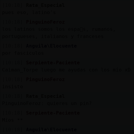
[10:18]
Rata_Especial
pues eso, latino's
[10:18]
PinguinoFeroz
los latinos somos los espa񯬥s, rumanos,
portugueses, italianos y franceses
[10:18]
Anguila\Elocuente
por fasciculos
[10:18]
Serpiente-Paciente
Caiman_Torpe luego me ayudas con los mío xD
[10:18]
PinguinoFeroz
insisto
[10:18]
Rata_Especial
PinguinoFeroz: quieres un pin?
[10:18]
Serpiente-Paciente
Míos **
[10:18]
Anguila\Elocuente