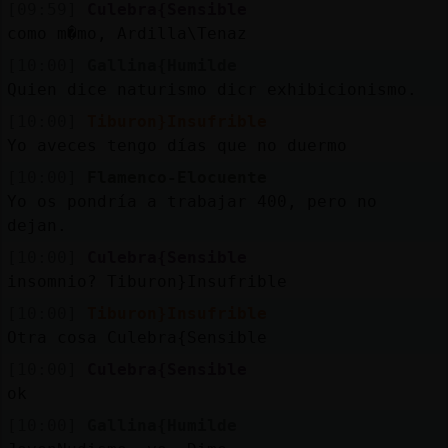
[09:59]
Culebra{Sensible
como m�mo, Ardilla\Tenaz
[10:00]
Gallina{Humilde
Quien dice naturismo dicr exhibicionismo.
[10:00]
Tiburon}Insufrible
Yo aveces tengo días que no duermo
[10:00]
Flamenco-Elocuente
Yo os pondría a trabajar 400, pero no
dejan.
[10:00]
Culebra{Sensible
insomnio? Tiburon}Insufrible
[10:00]
Tiburon}Insufrible
Otra cosa Culebra{Sensible
[10:00]
Culebra{Sensible
ok
[10:00]
Gallina{Humilde