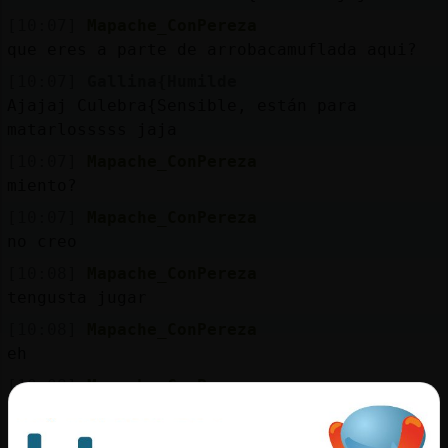
[10:07]
Mapache_ConPereza
que eres a parte de arrobacamuflada aqui?
[10:07]
Gallina{Humilde
Ajajaj Culebra{Sensible, están para
matarlosssss jaja
[10:07]
Mapache_ConPereza
miento?
[10:07]
Mapache_ConPereza
no creo
[10:08]
Mapache_ConPereza
tengusta jugar
[10:08]
Mapache_ConPereza
eh
[10:08]
Mapache_ConPereza
con las personas
[10:08]
Gallina{Humilde