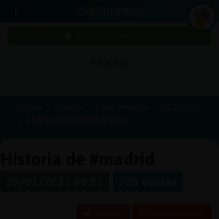
CHAT HISPANO
¡Chatea sin publicidad!
PUBLICIDAD
Iniciar
sesión
Portada
Historias
Canal #madrid
2023-01-29
63d71ae76837ef409d74a62d
¡Chatea
sin
publici
Historia de #madrid
29/01/2023 09:55
705 visitas
Crear
una
Reportar
Historia anterior
cuenta