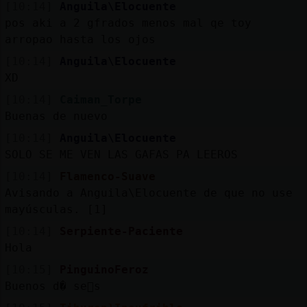
[10:14]
Anguila\Elocuente
pos aki a 2 gfrados menos mal qe toy
arropao hasta los ojos
[10:14]
Anguila\Elocuente
XD
[10:14]
Caiman_Torpe
Buenas de nuevo
[10:14]
Anguila\Elocuente
SOLO SE ME VEN LAS GAFAS PA LEEROS
[10:14]
Flamenco-Suave
Avisando a Anguila\Elocuente de que no use
mayúsculas. [1]
[10:14]
Serpiente-Paciente
Hola
[10:15]
PinguinoFeroz
Buenos d� se񯲥s