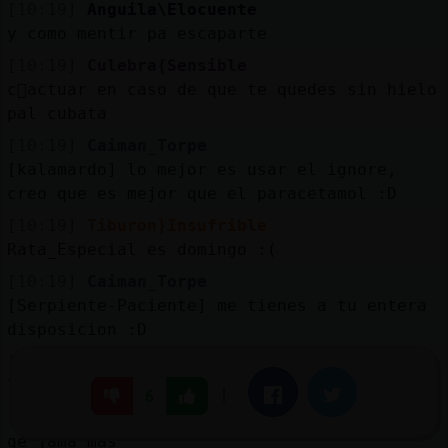
[10:19]
Anguila\Elocuente
y como mentir pa escaparte
[10:19]
Culebra{Sensible
c󭯠actuar en caso de que te quedes sin hielo
pal cubata
[10:19]
Caiman_Torpe
[kalamardo] lo mejor es usar el ignore,
creo que es mejor que el paracetamol :D
[10:19]
Tiburon}Insufrible
Rata_Especial es domingo :(
[10:19]
Caiman_Torpe
[Serpiente-Paciente] me tienes a tu entera
disposicion :D
[10:19]
Anguila\Elocuente
las crisis del hielo
|
Facebook
Twitter
6
[10:19]
Anguila\Elocuente
qe jama mas