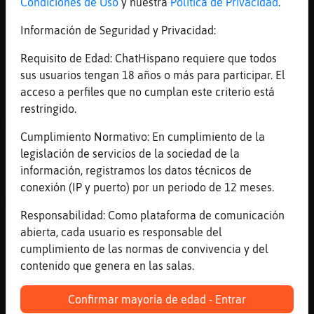
Condiciones de Uso
y nuestra
Política de Privacidad
.
cobarde
[10:08]
Mapache_ConPereza
Información de Seguridad y Privacidad:
sacala
Requisito de Edad: ChatHispano requiere que todos
[10:08]
Rinoceronte\ConPrisa
sus usuarios tengan 18 años o más para participar. El
desearas conocerme
acceso a perfiles que no cumplan este criterio está
[10:09]
Flamenco-Elocuente
restringido.
Mapache_ConPereza: para, anda.
Cumplimiento Normativo: En cumplimiento de la
[10:09]
Mapache_ConPereza
legislación de servicios de la sociedad de la
depor vida
información, registramos los datos técnicos de
[10:09]
Gallina{Humilde
conexión (IP y puerto) por un periodo de 12 meses.
ACTION saca la fusta baneadora
Responsabilidad: Como plataforma de comunicación
[10:09]
Anguila\Elocuente
abierta, cada usuario es responsable del
holaaaaaaaaaaa ke aseeeeeee
cumplimiento de las normas de convivencia y del
[10:09]
Culebra{Sensible
contenido que genera en las salas.
xatea o ke asee
Confirmar mayoría de edad - Entrar
[10:09]
Gallina{Humilde