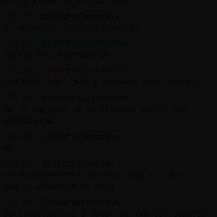
euros a que es un tío jaja
[10:05]
Culebra{Sensible
un se񯲠mayor, Gallina{Humilde
[10:05]
Elefante\Eficiente
Jajaja Gallina{Humilde
[10:05]
Tiburon}Insufrible
ACTION trae café y nesquik para todos
[10:05]
Flamenco-Elocuente
De 25 parriba ya le llamais mayor. Qué
barbaridad.
[10:05]
Culebra{Sensible
xD
[10:05]
Gallina{Humilde
Culebra{Sensible, pienso como tú. Son
tan... predecibles jaja
[10:06]
Culebra{Sensible
Gallina{Humilde a veces se ven los cambios