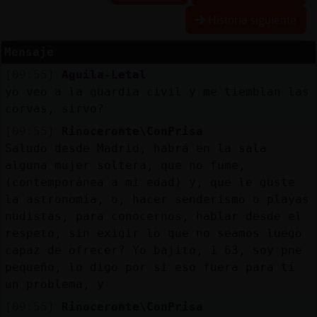
Historia siguiente
Mensaje
Reserva
[09:55]
Aguila-Letal
alias
yo veo a la guardia civil y me tiemblan las
corvas, sirvo?
[09:55]
Rinoceronte\ConPrisa
Actuali
Saludo desde Madrid, habrá en la sala
contras
alguna mujer soltera, que no fume,
(contemporánea a mi edad) y, que le guste
la astronomía, o, hacer senderismo o playas
nudistas, para conocernos, hablar desde el
Actuali
respeto, sin exigir lo que no seamos luego
IP
capaz de ofrecer? Yo bajito, 1 63, soy pne
virtual
pequeño, lo digo por si eso fuera para tí
un problema, y
[09:55]
Rinoceronte\ConPrisa