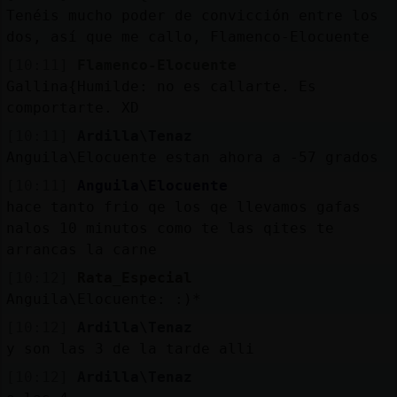
Tenéis mucho poder de convicción entre los
dos, así que me callo, Flamenco-Elocuente
[10:11]
Flamenco-Elocuente
Gallina{Humilde: no es callarte. Es
comportarte. XD
[10:11]
Ardilla\Tenaz
Anguila\Elocuente estan ahora a -57 grados
[10:11]
Anguila\Elocuente
hace tanto frio qe los qe llevamos gafas
nalos 10 minutos como te las qites te
arrancas la carne
[10:12]
Rata_Especial
Anguila\Elocuente: :)*
[10:12]
Ardilla\Tenaz
y son las 3 de la tarde alli
[10:12]
Ardilla\Tenaz