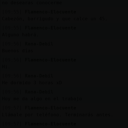
Mis
no desearas conocerme
blogs
[09:55]
Flamenco-Elocuente
Cabezón, barrigudo y que calce un 45.
[09:55]
Flamenco-Elocuente
Alguno habrá.
Mis
foros
[09:56]
Rana-Debil
Buenos días
[09:56]
Flamenco-Elocuente
Hi.
Registr
un
[09:56]
Rana-Debil
canal
He dormido 3 horas xD
[09:56]
Rana-Debil
Hoy me da algo en el trabajo
[09:57]
Flamenco-Elocuente
Más
Llámale por teléfono. Terminarás antes.
gestion
[09:57]
Flamenco-Elocuente