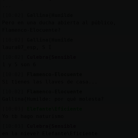
...
[10:02]
Gallina{Humilde
Pero en una ducha abierta al público,
Flamenco-Elocuente?
[10:02]
Gallina{Humilde
laura07_esp, S Í
[10:02]
Culebra{Sensible
1 y 5 son 6
[10:02]
Flamenco-Elocuente
Si tienes las llaves de casa...
[10:02]
Flamenco-Elocuente
Gallina{Humilde: por qué molesta?
[10:03]
Elefante\Eficiente
Yo tb hago naturismo
[10:03]
Culebra{Sensible
en la nieve? Elefante\Eficiente