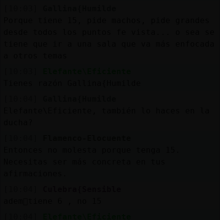
[10:03]
Gallina{Humilde
Porque tiene 15, pide machos, pide grandes
desde todos los puntos fe vista... o sea se
tiene que ir a una sala que va más enfocada
a otros temas
[10:03]
Elefante\Eficiente
Tienes razón Gallina{Humilde
[10:04]
Gallina{Humilde
Elefante\Eficiente, también lo haces en la
ducha?
[10:04]
Flamenco-Elocuente
Entonces no molesta porque tenga 15.
Necesitas ser más concreta en tus
afirmaciones.
[10:04]
Culebra{Sensible
adem᳠tiene 6 , no 15
[10:04]
Elefante\Eficiente