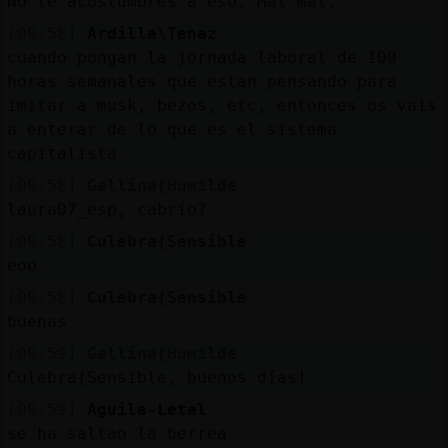
No te acostumbres a eso. Mal mal.
[09:58]
Ardilla\Tenaz
cuando pongan la jornada laboral de 100
horas semanales que estan pensando para
imitar a musk, bezos, etc, entonces os vais
a enterar de lo que es el sistema
capitalista
[09:58]
Gallina{Humilde
laura07_esp, cabrío?
[09:58]
Culebra{Sensible
eoo
[09:58]
Culebra{Sensible
buenas
[09:59]
Gallina{Humilde
Culebra{Sensible, buenos días!
[09:59]
Aguila-Letal
se ha saltao la berrea