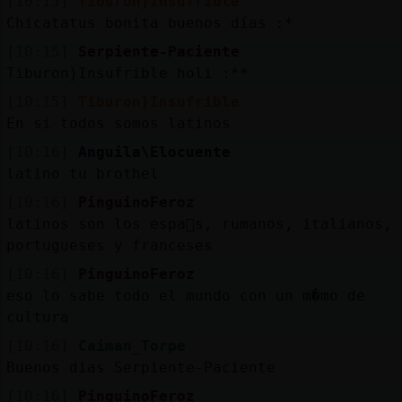
[10:15]
Tiburon}Insufrible
Chicatatus bonita buenos días :*
[10:15]
Serpiente-Paciente
Tiburon}Insufrible holi :**
[10:15]
Tiburon}Insufrible
En si todos somos latinos
[10:16]
Anguila\Elocuente
latino tu brothel
[10:16]
PinguinoFeroz
latinos son los espa񯬥s, rumanos, italianos,
portugueses y franceses
[10:16]
PinguinoFeroz
eso lo sabe todo el mundo con un m�mo de
cultura
[10:16]
Caiman_Torpe
Buenos dias Serpiente-Paciente
[10:16]
PinguinoFeroz