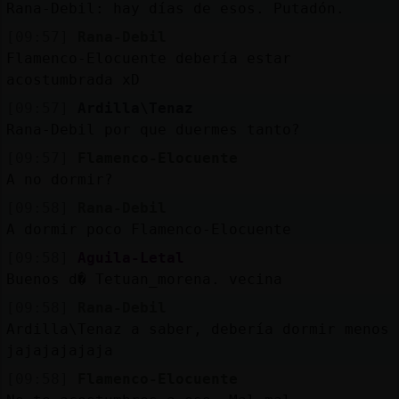
Rana-Debil: hay días de esos. Putadón.
[09:57]
Rana-Debil
Flamenco-Elocuente debería estar
acostumbrada xD
[09:57]
Ardilla\Tenaz
Rana-Debil por que duermes tanto?
[09:57]
Flamenco-Elocuente
A no dormir?
[09:58]
Rana-Debil
A dormir poco Flamenco-Elocuente
[09:58]
Aguila-Letal
Buenos d� Tetuan_morena. vecina
[09:58]
Rana-Debil
Ardilla\Tenaz a saber, debería dormir menos
jajajajajaja
[09:58]
Flamenco-Elocuente