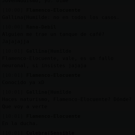
JovenNudismo, yo. Dime
[10:00]
Flamenco-Elocuente
Gallina{Humilde: no en todos los casos.
[10:00]
Rana-Debil
Alguien me trae un tanque de café?
Jajajajja
[10:01]
Gallina{Humilde
Flamenco-Elocuente, vale, es un fallo
neuronal, si insistes jajaja
[10:01]
Flamenco-Elocuente
Conocido ya xD
[10:01]
Gallina{Humilde
Haces naturismo, Flamenco-Elocuente? Dónde?
Que voy a verte
[10:01]
Flamenco-Elocuente
En la ducha.
[10:01]
Culebra{Sensible