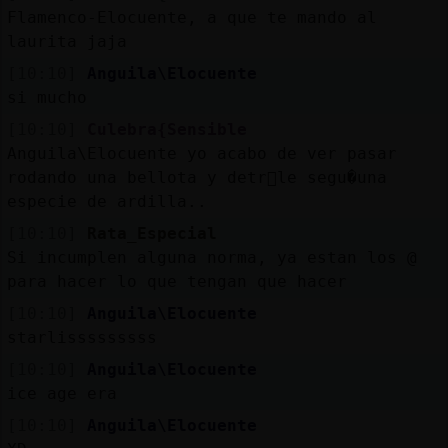
Flamenco-Elocuente, a que te mando al
laurita jaja
[10:10]
Anguila\Elocuente
si mucho
[10:10]
Culebra{Sensible
Anguila\Elocuente yo acabo de ver pasar
rodando una bellota y detr᳠le segu�una
especie de ardilla..
[10:10]
Rata_Especial
Si incumplen alguna norma, ya estan los @
para hacer lo que tengan que hacer
[10:10]
Anguila\Elocuente
starlisssssssss
[10:10]
Anguila\Elocuente
ice age era
[10:10]
Anguila\Elocuente