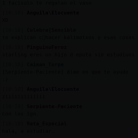
1 facisulo te regalan el vaso
[10:18]
Anguila\Elocuente
XD
[10:18]
Culebra{Sensible
te explican c󭯠hacer kalimotxos y esas cosas
[10:18]
PinguinoFeroz
starling eres un hijo d eputa sin estudiuos
[10:18]
Caiman_Torpe
[Serpiente-Paciente] dime en que te ayudo
:)
[10:18]
Anguila\Elocuente
ziiiiiiiiiiiii
[10:18]
Serpiente-Paciente
Con los ign.
[10:18]
Rata_Especial
hala, a estudiar.