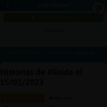
CHAT HISPANO
¡Chatea sin publicidad!
PUBLICIDAD
Iniciar
sesión
Portada
Historias
Canal #lleida
2023-01-15
¡Chatea
sin
Historias de #lleida el
publici
15/01/2023
Crear
Últimas publicadas
Más vistas
una
cuenta