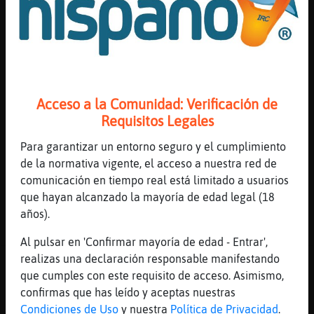
Mis
Cabra}ConBravura
: Jajajajajajaja
blogs
MosquitoHumilde
: Cabra}ConBravura ya
has encargado la tarta para el
martes?
Cabra}ConBravura
: chica02:
Mis
jajajajaja�aqu�ay normas feA
Acceso a la Comunidad: Verificación de
foros
Mosca-Insufrible
: [MosquitoHumilde]
Requisitos Legales
holas!!!
Para garantizar un entorno seguro y el cumplimiento
MosquitoHumilde
: hola Mosca-
de la normativa vigente, el acceso a nuestra red de
Registr
Insufrible
comunicación en tiempo real está limitado a usuarios
un
...
que hayan alcanzado la mayoría de edad legal (18
canal
años).
27 líneas de 4 usuarios
593 visitas
-5 puntos
Al pulsar en 'Confirmar mayoría de edad - Entrar',
realizas una declaración responsable manifestando
Canal #lleida
-
15/01/2023 20:39
Más
que cumples con este requisito de acceso. Asimismo,
gestion
confirmas que has leído y aceptas nuestras
Ardilla}Insufrible
: holo
Condiciones de Uso
y nuestra
Política de Privacidad
.