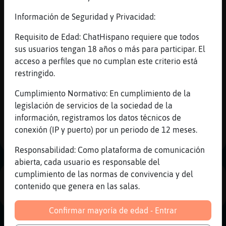
Oso_Rapaz
: Lobo}SinLuces hola xof
Información de Seguridad y Privacidad:
xof xof
Lobo}SinLuces
: Ziruz plaf plaf
Requisito de Edad: ChatHispano requiere que todos
Lobo}SinLuces
: 😃
sus usuarios tengan 18 años o más para participar. El
Oso_Rapaz
: Lobo}SinLuces: mmmmm
acceso a perfiles que no cumplan este criterio está
...
restringido.
67 líneas de 6 usuarios
600 visitas
8 puntos
Cumplimiento Normativo: En cumplimiento de la
legislación de servicios de la sociedad de la
información, registramos los datos técnicos de
1
conexión (IP y puerto) por un periodo de 12 meses.
Responsabilidad: Como plataforma de comunicación
abierta, cada usuario es responsable del
cumplimiento de las normas de convivencia y del
PUBLICIDAD
contenido que genera en las salas.
Confirmar mayoría de edad - Entrar