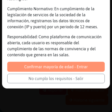
Yo preguntaba x la tarta, como el martes es
tu santo XD
Cumplimiento Normativo: En cumplimiento de la
legislación de servicios de la sociedad de la
[23:07]
Cabra}ConBravura
información, registramos los datos técnicos de
Yo no tengO SantO
conexión (IP y puerto) por un periodo de 12 meses.
[23:08]
Cabra}ConBravura
CapulliN
Responsabilidad: Como plataforma de comunicación
abierta, cada usuario es responsable del
[23:08]
CaimanSuave
cumplimiento de las normas de convivencia y del
Aajajajajaja
contenido que genera en las salas.
[23:08]
Cabra}ConBravura
Jajajajajajaja la longaniza suelta
Confirmar mayoría de edad - Entrar
[23:09]
Cabra}ConBravura
Jajajajajajaja la pixa giganteska
No cumplo los requisitos - Salir
Reportar
Historia anterior
Historia siguiente