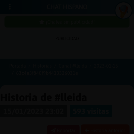
CHAT HISPANO
¡Chatea sin publicidad!
PUBLICIDAD
Iniciar
sesión
Portada
Historias
Canal #lleida
2023-01-15
63c4a3f840f9b4413326031e
¡Chatea
sin
publici
Historia de #lleida
15/01/2023 23:02
593 visitas
Crear
una
Reportar
Historia anterior
cuenta