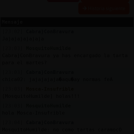
Historia siguiente
Mensaje
Reserva
[23:02]
Cabra}ConBravura
alias
Jajajajajajaja
[23:03]
MosquitoHumilde
Cabra}ConBravura ya has encargado la tarta
Actuali
para el martes?
contras
[23:03]
Cabra}ConBravura
chica02: jajajajaja�aqu�ay normas feA
[23:03]
Mosca-Insufrible
Actuali
[MosquitoHumilde] holas!!!
IP
[23:03]
MosquitoHumilde
virtual
hola Mosca-Insufrible
[23:04]
Cabra}ConBravura
MosquitoHumilde: no como tartas caramocO