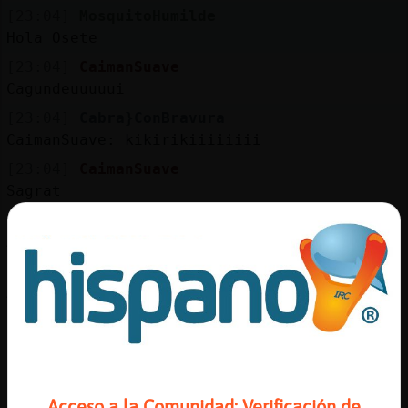
Mis
[23:04]
MosquitoHumilde
blogs
Hola Osete
[23:04]
CaimanSuave
Cagundeuuuuui
Mis
[23:04]
Cabra}ConBravura
foros
CaimanSuave: kikirikiiiiiiii
[23:04]
CaimanSuave
Sagrat
Registr
[23:04]
MosquitoHumilde
un
Amen CaimanSuave
canal
[23:05]
CaimanSuave
Ajajajjaaa
[23:05]
CaimanSuave
La ostia putaaaaaaa
Más
gestion
[23:05]
CaimanSuave
Hay mucha gente florinñadaaaaa
Acceso a la Comunidad: Verificación de