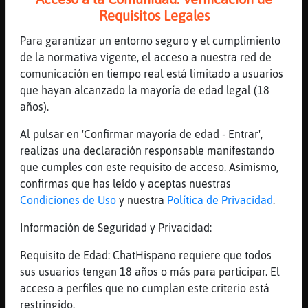
[23:06]
Cabra}ConBravura
Requisitos Legales
CaimanSuave: xupA
Para garantizar un entorno seguro y el cumplimiento
[23:06]
CaimanSuave
de la normativa vigente, el acceso a nuestra red de
Florinyats del caparrot
comunicación en tiempo real está limitado a usuarios
[23:06]
MosquitoHumilde
que hayan alcanzado la mayoría de edad legal (18
que comes Cabra}ConBravura
años).
[23:06]
MosquitoHumilde
Al pulsar en 'Confirmar mayoría de edad - Entrar',
a ti los gusanos de la lechuga
realizas una declaración responsable manifestando
[23:07]
CaimanSuave
que cumples con este requisito de acceso. Asimismo,
Florinyaaaaaaaaats
confirmas que has leído y aceptas nuestras
Condiciones de Uso
y nuestra
Política de Privacidad
.
[23:07]
Cabra}ConBravura
MosquitoHumilde: atontau ni sabes donde
Información de Seguridad y Privacidad:
salen los gusanos
Requisito de Edad: ChatHispano requiere que todos
[23:07]
CaimanSuave
sus usuarios tengan 18 años o más para participar. El
AjJJajajjJaaa
acceso a perfiles que no cumplan este criterio está
[23:07]
MosquitoHumilde
restringido.