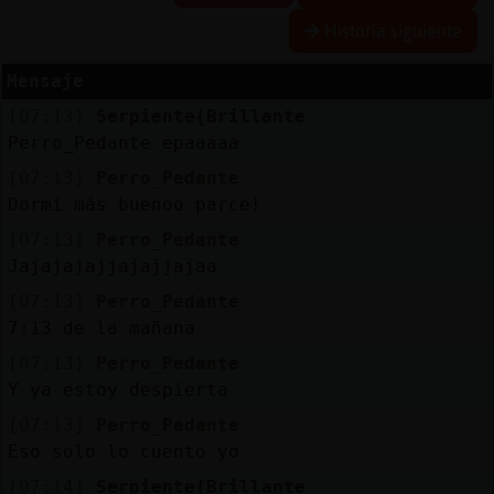
Historia siguiente
Mensaje
Reserva
[07:13]
Serpiente{Brillante
alias
Perro_Pedante epaaaaa
[07:13]
Perro_Pedante
Dormí más buenoo parce!
Actuali
[07:13]
Perro_Pedante
contras
Jajajajajjajajjajaa
[07:13]
Perro_Pedante
7:13 de la mañana
Actuali
[07:13]
Perro_Pedante
IP
Y ya estoy despierta
virtual
[07:13]
Perro_Pedante
Eso solo lo cuento yo
[07:14]
Serpiente{Brillante