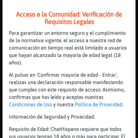
[07:19]
Aguila_Feliz
esta mañana me tomé yogourt con nueces y
Acceso a la Comunidad: Verificación de
frambuesas
Requisitos Legales
[07:19]
Aguila_Feliz
Para garantizar un entorno seguro y el cumplimiento
y luego más tarde supongo que abriré una
de la normativa vigente, el acceso a nuestra red de
bolsa de patatas
comunicación en tiempo real está limitado a usuarios
[07:19]
Aguila_Feliz
que hayan alcanzado la mayoría de edad legal (18
y un redbull
años).
[07:19]
Aguila_Feliz
Al pulsar en 'Confirmar mayoría de edad - Entrar',
para no perder la costumbre
realizas una declaración responsable manifestando
[07:19]
Aguila_Feliz
que cumples con este requisito de acceso. Asimismo,
luego ya viene la comida
confirmas que has leído y aceptas nuestras
Condiciones de Uso
y nuestra
Política de Privacidad
.
[07:20]
Aguila_Feliz
todavía no he decidido qué comeré
Información de Seguridad y Privacidad:
[07:20]
Aguila_Feliz
Requisito de Edad: ChatHispano requiere que todos
bueno, de postre helado, eso seguro
sus usuarios tengan 18 años o más para participar. El