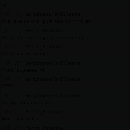
Mis
😅
blogs
[07:15]
Serpiente{Brillante
Que bueno que pudiste dormir mk
[07:15]
Perro_Pedante
Mis
Pero quiero seguir durmiendo
foros
[07:15]
Perro_Pedante
Pero ya no puedo
[07:15]
Serpiente{Brillante
Registr
Pues sigueee 😅
un
[07:15]
Serpiente{Brillante
canal
Pfff
[07:15]
Serpiente{Brillante
Yo apenas dormiré
Más
[07:15]
Perro_Pedante
gestion
Noo, ya paila
[07:16]
Perro_Pedante