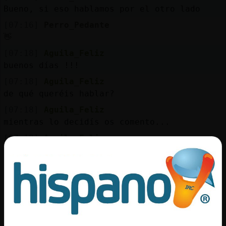
Bueno, si eso hablamos por el otro lado
[07:16]
Perro_Pedante
👋
[07:18]
Aguila_Feliz
buenos días !!!
[07:18]
Aguila_Feliz
de qué queréis hablar?
[07:18]
Aguila_Feliz
mientras lo decidís os comento...
[07:18]
Aguila_Feliz
me estoy comiendo unas pastas de
mantequilla
[07:18]
Aguila_Feliz
sin café ni nada
[07:18]
Aguila_Feliz
solo pastas