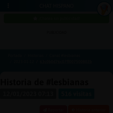
CHAT HISPANO
¡Chatea sin publicidad!
PUBLICIDAD
Iniciar
sesión
Portada
Historias
Canal #lesbianas
2023-01-12
63c0b0d76c07ff007500802b
¡Chatea
sin
publici
Historia de #lesbianas
12/01/2023 07:13
516 visitas
Crear
una
Reportar
Historia anterior
cuenta