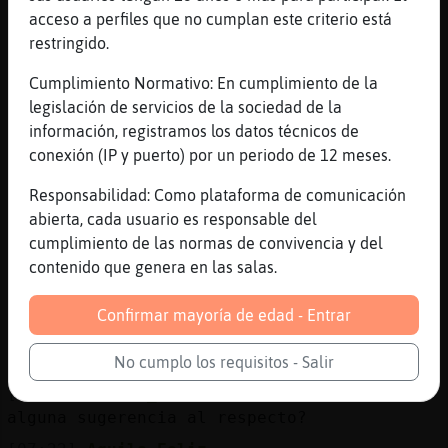
[07:20]
Aguila_Feliz
acceso a perfiles que no cumplan este criterio está
la merienda es otra de mis comidas
restringido.
favoritas
Cumplimiento Normativo: En cumplimiento de la
[07:20]
Aguila_Feliz
legislación de servicios de la sociedad de la
suelo tomar leche con nesquick
información, registramos los datos técnicos de
[07:20]
Aguila_Feliz
conexión (IP y puerto) por un periodo de 12 meses.
y lo mismo me hago una ensalada de tomate
Responsabilidad: Como plataforma de comunicación
[07:20]
Aguila_Feliz
abierta, cada usuario es responsable del
y directamente unos spaguettis
cumplimiento de las normas de convivencia y del
[07:21]
Aguila_Feliz
contenido que genera en las salas.
y luego la cena.. es agotador .. todo el
día comiendo
Confirmar mayoría de edad - Entrar
[07:21]
Aguila_Feliz
supongo que tomaré pizza 4 quesos
No cumplo los requisitos - Salir
[07:21]
Aguila_Feliz
alguna sugerencia al respecto?