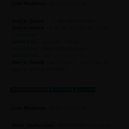
Mis
Canal #lesbianas
-
12/01/2023 23:38
blogs
Oveja\Suave
: y se marchoooo
Oveja\Suave
: y a su barco le llamo
libertad
Mis
GataLetal
: y n el cielo
foros
descubrio,gaviiiooootaaaas
GataLetal
: xd
Oveja\Suave
: GataLetal, contigo no
Registr
habla nadie verdad?
un
...
canal
39 líneas de 6 usuarios
782 visitas
20 puntos
Canal #lesbianas
-
12/01/2023 22:58
Más
gestion
Rana_ConPereza
: Oso}DelMonton hola