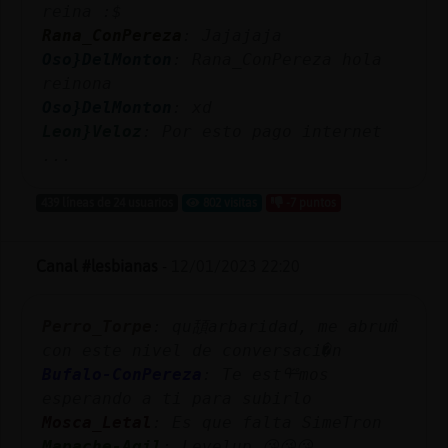
reina :$
Rana_ConPereza
: Jajajaja
Oso}DelMonton
: Rana_ConPereza hola
reinona
Oso}DelMonton
: xd
Leon}Veloz
: Por esto pago internet
...
439 líneas de 24 usuarios
802 visitas
-7 puntos
Canal #lesbianas
-
12/01/2023 22:20
Perro_Torpe
: qu頢arbaridad, me abrumᩳ
con este nivel de conversaci�n
Bufalo-ConPereza
: Te estᢡmos
esperando a ti para subirlo
Mosca_Letal
: Es que falta SimeTron
Mapache-Agil
: Levelup 😘😘😘