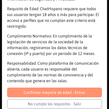
Gallina}Suave
: Con que?
Requisito de Edad: ChatHispano requiere que todos
TiburonFeliz
: con restos de cosas
sus usuarios tengan 18 años o más para participar. El
TiburonFeliz
: no me digas como
acceso a perfiles que no cumplan este criterio está
TiburonFeliz
: ni pq
restringido.
Gallina}Suave
: Pero restos de qué
...
Cumplimiento Normativo: En cumplimiento de la
legislación de servicios de la sociedad de la
22 líneas de 3 usuarios
812 visitas
4 puntos
información, registramos los datos técnicos de
conexión (IP y puerto) por un periodo de 12 meses.
Canal #lesbianas
-
12/01/2023 19:27
Responsabilidad: Como plataforma de comunicación
abierta, cada usuario es responsable del
cumplimiento de las normas de convivencia y del
Mosca}Azul
: Rana}Transparente: me
contenido que genera en las salas.
duelen las manos
Rana}Transparente
: Nada, al pr󸩭o ya
Confirmar mayoría de edad - Entrar
me encargo de que no tengas que
hacer nah
No cumplo los requisitos - Salir
Mosca}Azul
: Si en realidad me ha