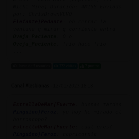
Nicki Minaj Duración: 4M15S Enviado
por: ChrisBrownVEVO
Elefante}Pedante
: eh cerrar la
ventana q mirar q corriente entra
Oveja_Paciente
: O.o
Oveja_Paciente
: frio hace frio
...
40 líneas de 5 usuarios
772 visitas
7 puntos
Canal #lesbianas
-
12/01/2023 18:18
EstrellaDeMar{Fuerte
: buenas tardes
Pinguino}Feroz
: yo hoy he mirado el
horroscopo?
EstrellaDeMar{Fuerte
: cual eres?
Pinguino}Feroz
: capricornia