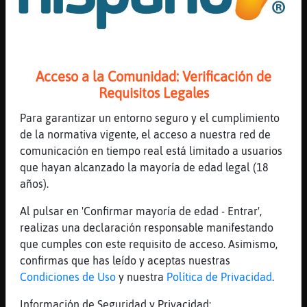
296 líneas de 14 usuarios
906 visitas
21 puntos
Canal #lesbianas
-
12/01/2023 21:01
Acceso a la Comunidad: Verificación de
Requisitos Legales
Bufalo}Fuerte
: 0_o
Para garantizar un entorno seguro y el cumplimiento
Gallina\Verde
: ya estamos
de la normativa vigente, el acceso a nuestra red de
Bufalo}Fuerte
: Gallina\Verde holaaaa
comunicación en tiempo real está limitado a usuarios
Gallina\Verde
: rociioo que pasaaa
que hayan alcanzado la mayoría de edad legal (18
Bufalo}Fuerte
: Smile_35 que te
años).
sucede ?
...
Al pulsar en 'Confirmar mayoría de edad - Entrar',
realizas una declaración responsable manifestando
60 líneas de 4 usuarios
814 visitas
-3 puntos
que cumples con este requisito de acceso. Asimismo,
confirmas que has leído y aceptas nuestras
Condiciones de Uso
y nuestra
Política de Privacidad
.
Canal #lesbianas
-
12/01/2023 20:04
Información de Seguridad y Privacidad: