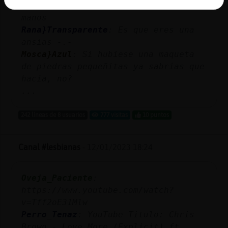
gustado mucho, pero me duelen las
manos
Rana}Transparente
: Es que eres una
ansias -.-
Mosca}Azul
: Si hubiese una maqueta
de piedras pequeñitas ya sabrías que
hacía, no?
...
242 líneas de 8 usuarios
777 visitas
10 puntos
Canal #lesbianas
-
12/01/2023 18:24
Oveja_Paciente
:
https://www.youtube.com/watch?
v=Tff2oE31Mlw
Perro_Tenaz
: YouTube Titulo: Chris
Brown - Love More (Explicit) ft.