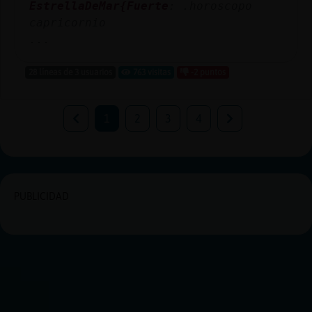
EstrellaDeMar{Fuerte
: .horoscopo
capricornio
...
28 líneas de 3 usuarios
763 visitas
-2 puntos
1
2
3
4
PUBLICIDAD