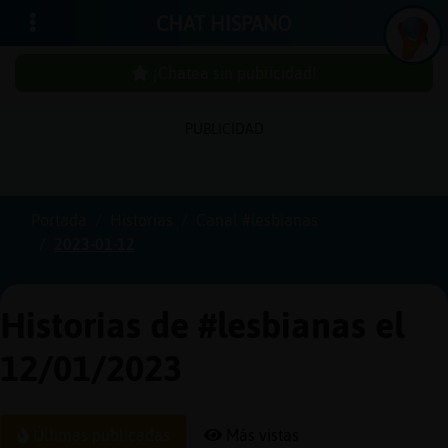
CHAT HISPANO
¡Chatea sin publicidad!
PUBLICIDAD
Iniciar
sesión
Portada
Historias
Canal #lesbianas
2023-01-12
¡Chatea
sin
publici
Historias de #lesbianas el
12/01/2023
Crear
una
Últimas publicadas
Más vistas
cuenta