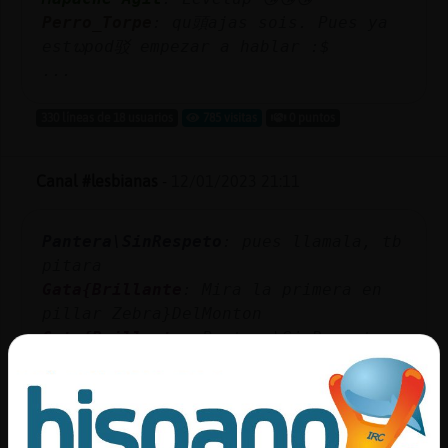
Perro_Torpe
: qu頭ajas sois. Pues ya
estᬠpod驳 empezar a hablar :$
...
330 líneas de 18 usuarios
785 visitas
0 puntos
Canal #lesbianas
-
12/01/2023 21:11
Pantera\SinRespeto
: pues llamala, tb
pitara
Gata{Brillante
: Mira la primera en
pillar Zebra}DelMonton
Gata{Brillante
: Pantera\SinRespeto
diselo
Gata{Brillante
: Jajajaja
Zebra}DelMonton
: ...
...