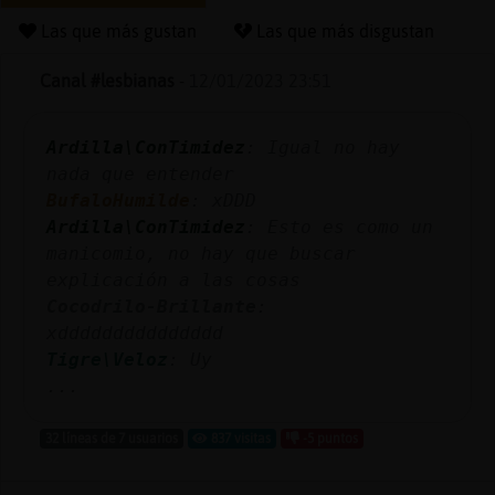
Las que más gustan
Las que más disgustan
Canal #lesbianas
-
12/01/2023 23:51
Reserva
alias
Ardilla\ConTimidez
: Igual no hay
nada que entender
BufaloHumilde
: xDDD
Actuali
Ardilla\ConTimidez
: Esto es como un
contras
manicomio, no hay que buscar
explicación a las cosas
Cocodrilo-Brillante
:
xddddddddddddddd
Actuali
Tigre\Veloz
: Uy
IP
...
virtual
32 líneas de 7 usuarios
837 visitas
-5 puntos