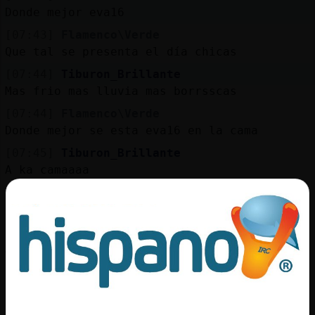
Mis
Donde mejor eva16
blogs
[07:43]
Flamenco\Verde
Que tal se presenta el día chicas
[07:44]
Tiburon_Brillante
Mis
Mas frio mas lluvia mas borrsscas
foros
[07:44]
Flamenco\Verde
Donde mejor se esta eva16 en la cama
[07:45]
Tiburon_Brillante
Registr
A ka camaaaa
un
[07:45]
LeonSuave
canal
Eso es eva16
[07:45]
Tiburon_Brillante
A no ser q ligues
Más
[07:46]
Flamenco\Verde
gestion
Si se liga primero esta el ligue jijiji
[07:47]
Tiburon_Brillante