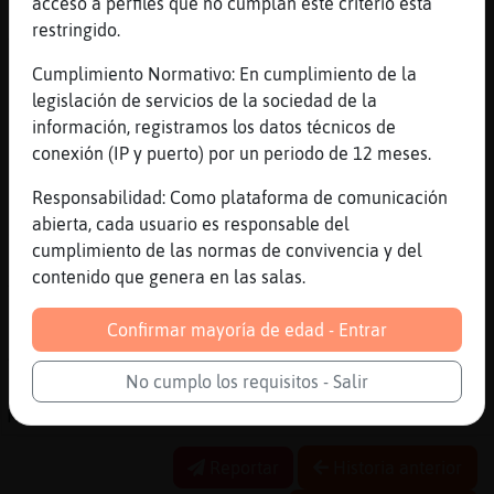
acceso a perfiles que no cumplan este criterio está
[07:48]
LeonSuave
restringido.
Y tú mano
Cumplimiento Normativo: En cumplimiento de la
[07:48]
LeonSuave
legislación de servicios de la sociedad de la
Jaja
información, registramos los datos técnicos de
[07:49]
Flamenco\Verde
conexión (IP y puerto) por un periodo de 12 meses.
Ese es buen juguete el monopoly
Responsabilidad: Como plataforma de comunicación
[07:49]
Flamenco\Verde
abierta, cada usuario es responsable del
Jajaja
cumplimiento de las normas de convivencia y del
[07:49]
Tiburon_Brillante
contenido que genera en las salas.
Yo quiero una mujer q me de mimitos
[07:50]
Flamenco\Verde
Confirmar mayoría de edad - Entrar
Ami me encantaría darte mimines jijiji
No cumplo los requisitos - Salir
[07:51]
Tiburon_Brillante
Me pondre mascarilla
Reportar
Historia anterior