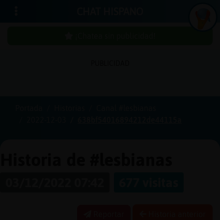
CHAT HISPANO
¡Chatea sin publicidad!
PUBLICIDAD
Iniciar
sesión
Portada
Historias
Canal #lesbianas
2022-12-03
638bf54016894212de44115a
¡Chatea
sin
publici
Historia de #lesbianas
03/12/2022 07:42
677 visitas
Crear
una
Reportar
Historia anterior
cuenta