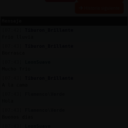
Historia siguiente
Mensaje
Reserva
[07:42]
Tiburon_Brillante
alias
Frio lluvia
[07:43]
Tiburon_Brillante
Borrasca
Actuali
[07:43]
LeonSuave
contras
Mucho frío
[07:43]
Tiburon_Brillante
A la cama
Actuali
[07:43]
Flamenco\Verde
IP
Hola
virtual
[07:43]
Flamenco\Verde
Buenos días
[07:43]
LeonSuave