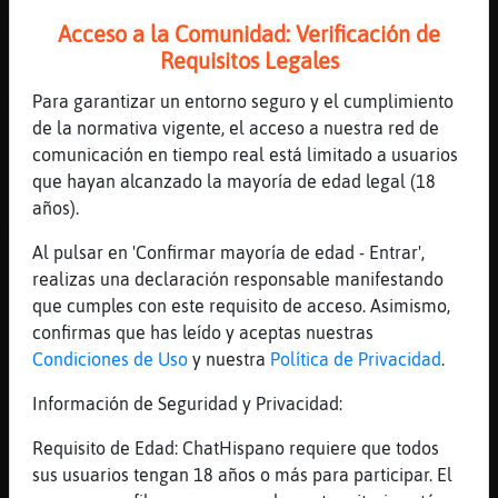
A mi me ha dicho mi m餩co q 15 dias din
Acceso a la Comunidad: Verificación de
ligar
Requisitos Legales
[07:47]
LeonSuave
Para garantizar un entorno seguro y el cumplimiento
Y eso eva16?
de la normativa vigente, el acceso a nuestra red de
[07:47]
Tiburon_Brillante
comunicación en tiempo real está limitado a usuarios
Un catarro
que hayan alcanzado la mayoría de edad legal (18
[07:47]
Tiburon_Brillante
años).
Mocos
Al pulsar en 'Confirmar mayoría de edad - Entrar',
[07:47]
Tiburon_Brillante
realizas una declaración responsable manifestando
Nariz roja
que cumples con este requisito de acceso. Asimismo,
[07:48]
LeonSuave
confirmas que has leído y aceptas nuestras
Ok ok
Condiciones de Uso
y nuestra
Política de Privacidad
.
[07:48]
Flamenco\Verde
Información de Seguridad y Privacidad:
Pues esos 15 días a vase de juguetes jijiji
Requisito de Edad: ChatHispano requiere que todos
[07:48]
Tiburon_Brillante
sus usuarios tengan 18 años o más para participar. El
Solo tengo el monopoly