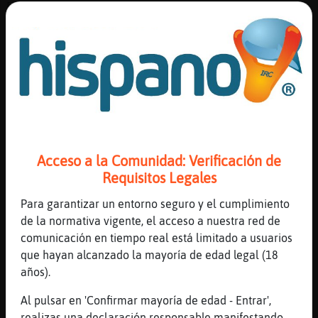
[07:41]
Elefante\Real
y hoy tampoco
[07:41]
Cocodrilo_Suave
6 horas seguidas minimo mas siesta
[07:42]
Cocodrilo_Suave
la piel se relaja e hidrata
[07:42]
CaballitoDeMar}Verde
Odiosa---, todo bien, alguna novedad (:)) ?
Acceso a la Comunidad: Verificación de
[07:43]
Elefante\Real
Requisitos Legales
poca agua bebo
Para garantizar un entorno seguro y el cumplimiento
[07:43]
CaballitoDeMar}Verde
de la normativa vigente, el acceso a nuestra red de
bien!!
comunicación en tiempo real está limitado a usuarios
[07:43]
Cocodrilo_Suave
que hayan alcanzado la mayoría de edad legal (18
agua hay en fruta, verdura
años).
[07:43]
Cocodrilo_Suave
Al pulsar en 'Confirmar mayoría de edad - Entrar',
calditos, lacteos
realizas una declaración responsable manifestando