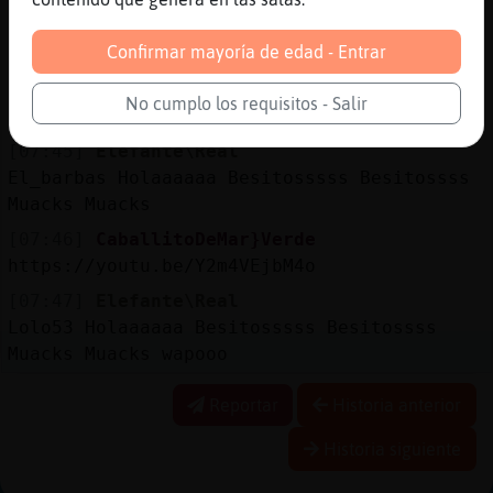
[07:44]
Cocodrilo_Suave
Confirmar mayoría de edad - Entrar
eres muy activa
[07:44]
Elefante\Real
No cumplo los requisitos - Salir
siiiiiii
[07:45]
Elefante\Real
El_barbas Holaaaaaa Besitosssss Besitossss
Muacks Muacks
[07:46]
CaballitoDeMar}Verde
https://youtu.be/Y2m4VEjbM4o
[07:47]
Elefante\Real
Lolo53 Holaaaaaa Besitosssss Besitossss
Muacks Muacks wapooo
Reportar
Historia anterior
Historia siguiente