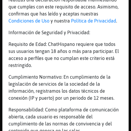
[07:43]
Elefante\Real
que cumples con este requisito de acceso. Asimismo,
pablo alboran ana mena ave de paso
confirmas que has leído y aceptas nuestras
[07:43]
Elefante\Real
Condiciones de Uso
y nuestra
Política de Privacidad
.
eso si 3 vasos de cafe com leche
Información de Seguridad y Privacidad:
[07:44]
Elefante\Real
com 3 de azucar
Requisito de Edad: ChatHispano requiere que todos
sus usuarios tengan 18 años o más para participar. El
[07:44]
Cocodrilo_Suave
acceso a perfiles que no cumplan este criterio está
genial eso ya es la mitad de lo necesario
restringido.
[07:44]
Elefante\Real
Nuala2022 Holaaaaaa Besitosssss Besitossss
Cumplimiento Normativo: En cumplimiento de la
Muacks Muacks wapaaaaaaaa
legislación de servicios de la sociedad de la
información, registramos los datos técnicos de
[07:44]
Elefante\Real
conexión (IP y puerto) por un periodo de 12 meses.
me dijo el medico que mi columa es mas
grande de los nornal mas ancha
Responsabilidad: Como plataforma de comunicación
[07:44]
Cocodrilo_Suave
abierta, cada usuario es responsable del
neceistas azucar para tu metabolismos
cumplimiento de las normas de convivencia y del
basico
contenido que genera en las salas.