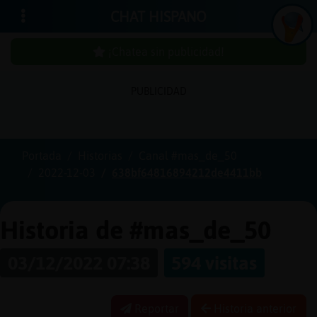
CHAT HISPANO
¡Chatea sin publicidad!
PUBLICIDAD
Iniciar
sesión
Portada
Historias
Canal #mas_de_50
2022-12-03
638bf64816894212de4411bb
¡Chatea
sin
publici
Historia de #mas_de_50
03/12/2022 07:38
594 visitas
Crear
una
Reportar
Historia anterior
cuenta