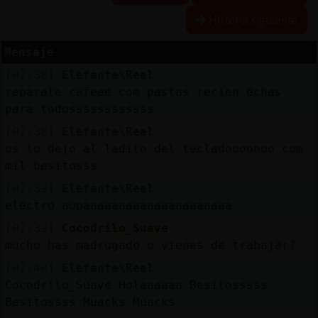
Historia siguiente
Mensaje
Reserva
[07:38]
Elefante\Real
alias
reparate cafeee com pastas recien echas
para todossssssssssss
[07:38]
Elefante\Real
Actuali
os lo dejo al ladito del tecladooooooo com
contras
mil besitosss
[07:39]
Elefante\Real
electro aupaaaaaaaaaaaaaaaaaaaaa
Actuali
[07:39]
Cocodrilo_Suave
IP
mucho has madrugado o vienes de trabajar?
virtual
[07:40]
Elefante\Real
Cocodrilo_Suave Holaaaaaa Besitosssss
Besitossss Muacks Muacks