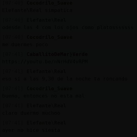
Mis
[07:40]
Cocodrilo_Suave
blogs
Elefante\Real simpatica
[07:40]
Elefante\Real
odesde las 4 com los ojos como platosssssss
[07:40]
Cocodrilo_Suave
Mis
me duermes poco
foros
[07:41]
CaballitoDeMar}Verde
https://youtu.be/nNrHdV4vRPM
[07:41]
Elefante\Real
Registr
eso si a las 9,30 de la noche ta roncando
un
canal
[07:41]
Cocodrilo_Suave
bueno, entonces no esta mal
[07:41]
Elefante\Real
claro duermo muchoo
Más
[07:41]
Elefante\Real
gestion
ayer no hice siesta