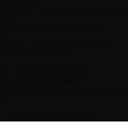
rande es fria
rriba y abajo, pero si estoy en la salita con
cho na
estas es como las monjas de clausura
ja
 en verano, imagina en invierno ajjaja
no sera un gustazo seguro
 en la salita se esta calentita
sito estar por toda la casa
 cuando te muevas para la cama o el ba񯠤ebe d
isa
s
o sin poner na de calor en el baño
años son grandes