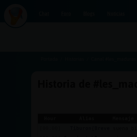
Chat
Foro
Blogs
Noticias
Iniciar
sesión
Portada
Historias
Canal #les_maduras
Historia de #les_m
¡Chatea
sin
publicidad!
Hour
Alias
Mensaje
[00:00]
Tiburon{Breve
suena b
Crear
una