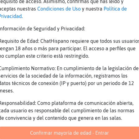
requisito de acceso. Asimismo, confirmas que has leído y
s es una forma de decir sin palabras
aceptas nuestras
Condiciones de Uso
y nuestra
Política de
dime que te gusta a parte de los chinos y aca
Privacidad
.
jajaa
Información de Seguridad y Privacidad:
an muchas cosas
Requisito de Edad: ChatHispano requiere que todos sus usuario
tengan 18 años o más para participar. El acceso a perfiles que
 caminar
no cumplan este criterio está restringido.
en bici
Cumplimiento Normativo: En cumplimiento de la legislación de
servicios de la sociedad de la información, registramos los
datos técnicos de conexión (IP y puerto) por un periodo de 12
ca
meses.
Responsabilidad: Como plataforma de comunicación abierta,
as cosas las hago sola
cada usuario es responsable del cumplimiento de las normas
sito gente para eso
de convivencia y del contenido que genera en las salas.
lta que te hace no?
Confirmar mayoría de edad - Entrar