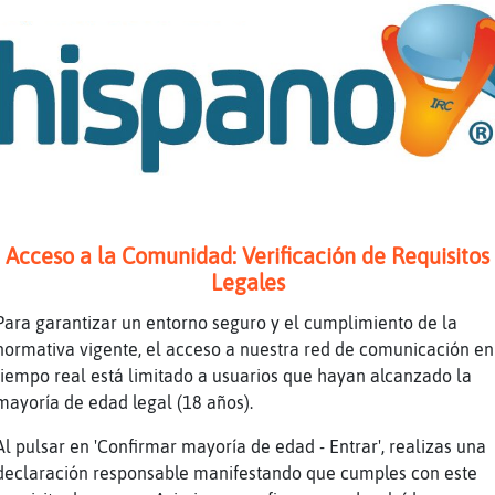
s eres calurosa
enes la piel curtida
en la toalla y me vengo pa la salita
de no ser friolera ya estoy acostumbrada
itas querran ir poco
ocas visitas
Acceso a la Comunidad: Verificación de Requisitos
 que tampoco las quieres
Legales
Para garantizar un entorno seguro y el cumplimiento de la
normativa vigente, el acceso a nuestra red de comunicación en
 se los agradezco
tiempo real está limitado a usuarios que hayan alcanzado la
mayoría de edad legal (18 años).
ue tampoco voy de visitas
Al pulsar en 'Confirmar mayoría de edad - Entrar', realizas una
declaración responsable manifestando que cumples con este
usta