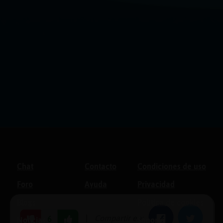
Chat
Contacto
Condiciones de uso
Foro
Ayuda
Privacidad
Blogs
Política de cookies
|
Compartir en:
Facebook
Twitter
6
Noticias
Soporte