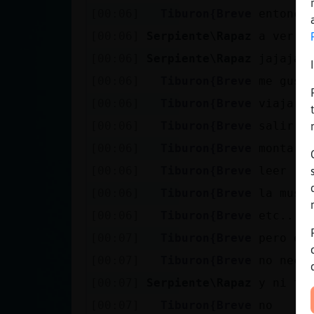
[00:06]
Tiburon{Breve
entonce
[00:06]
Serpiente\Rapaz
a ver, 
[00:06]
Serpiente\Rapaz
jajajaj
[00:06]
Tiburon{Breve
me gust
[00:06]
Tiburon{Breve
viajar
[00:06]
Tiburon{Breve
salir a
[00:06]
Tiburon{Breve
montar 
[00:06]
Tiburon{Breve
leer
[00:06]
Tiburon{Breve
la musi
[00:06]
Tiburon{Breve
etc...
[00:07]
Tiburon{Breve
pero es
[00:07]
Tiburon{Breve
no nece
[00:07]
Serpiente\Rapaz
y ni fa
[00:07]
Tiburon{Breve
no