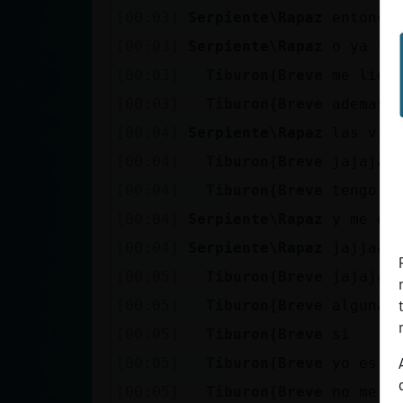
Mis blogs
[00:03]
Serpiente\Rapaz
entonce
[00:03]
Serpiente\Rapaz
o ya ti
[00:03]
Tiburon{Breve
me lio 
Mis foros
[00:03]
Tiburon{Breve
ademas 
[00:04]
Serpiente\Rapaz
las vis
[00:04]
Tiburon{Breve
jajaja
Registrar
[00:04]
Tiburon{Breve
tengo p
un canal
[00:04]
Serpiente\Rapaz
y me da
[00:04]
Serpiente\Rapaz
jajjaa
Más
[00:05]
Tiburon{Breve
jajaja
gestiones
[00:05]
Tiburon{Breve
algunas
[00:05]
Tiburon{Breve
si
[00:05]
Tiburon{Breve
yo es q
[00:05]
Tiburon{Breve
no me g