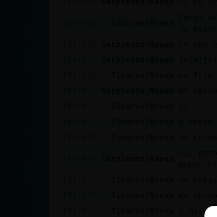
[00:00]
Serpiente\Rapaz
si es g
cuenta
tengo a
[00:00]
Tiburon{Breve
no escu
[00:01]
Serpiente\Rapaz
lo que 
Reservar
[00:01]
Serpiente\Rapaz
jajajja
alias
[00:01]
Tiburon{Breve
es fria
[00:01]
Serpiente\Rapaz
en vera
[00:01]
Tiburon{Breve
si
Actualizar
contraseña
[00:01]
Tiburon{Breve
y ahora
[00:01]
Tiburon{Breve
no nece
si, pero
[00:02]
Serpiente\Rapaz
menos r
Actualizar
IP virtual
[00:02]
Tiburon{Breve
no crea
[00:02]
Tiburon{Breve
me duch
[00:03]
Tiburon{Breve
y mis b