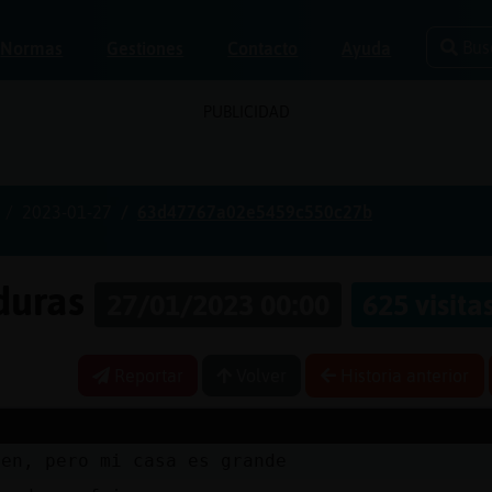
Bus
Normas
Gestiones
Contacto
Ayuda
PUBLICIDAD
2023-01-27
63d47767a02e5459c550c27b
aduras
27/01/2023 00:00
625 visita
Reportar
Volver
Historia anterior
ien, pero mi casa es grande