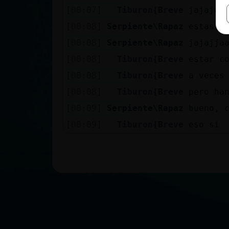
[00:07]
Tiburon{Breve
jajajaa
[00:08]
Serpiente\Rapaz
estas t
[00:08]
Serpiente\Rapaz
jajajja
[00:08]
Tiburon{Breve
estar c
[00:08]
Tiburon{Breve
a veces
[00:08]
Tiburon{Breve
pero ha
[00:09]
Serpiente\Rapaz
bueno, 
[00:09]
Tiburon{Breve
eso si