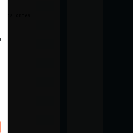
bamos antes
s