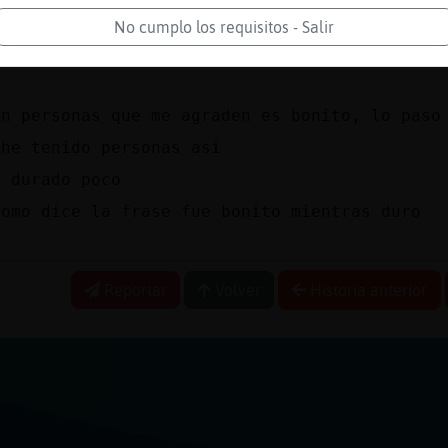
j
No cumplo los requisitos - Salir
u como para hacer amigas eh
a
on personas que me agraden es bonito, lo paso
 he tenido personas asi
n durado poco
como dice la frase fue bonito mientras duro
Reportar
Volver
Historia anterior