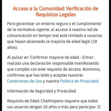
tienes novio Flamenco{Interesante?
Acceso a la Comunidad: Verificación de
[00:04]
Flamenco{Interesante
Requisitos Legales
el rollo es que nadie tiene frio hoy, y yo
es el dia que mas tengo
Para garantizar un entorno seguro y el cumplimiento
de la normativa vigente, el acceso a nuestra red de
[00:04]
Flamenco{Interesante
comunicación en tiempo real está limitado a usuarios
[Pantera_Azul] no
que hayan alcanzado la mayoría de edad legal (18
[00:04]
Flamenco{Interesante
años).
[noia46] algo pasa xdd
Al pulsar en 'Confirmar mayoría de edad - Entrar',
[00:05]
Pantera_Azul
realizas una declaración responsable manifestando
necesitais novio
que cumples con este requisito de acceso. Asimismo,
[00:05]
Pantera_Azul
confirmas que has leído y aceptas nuestras
que os haga cucharita con calcetines de
Condiciones de Uso
y nuestra
Política de Privacidad
.
lana
Información de Seguridad y Privacidad:
[00:05]
Flamenco{Interesante
[Pantera_Azul] si, y que llegue el
Requisito de Edad: ChatHispano requiere que todos
verano...tambien
sus usuarios tengan 18 años o más para participar. El