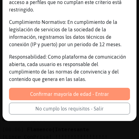
[00:05]
Pantera_Azul
acceso a perfiles que no cumplan este criterio está
os quejareis de la calr
restringido.
[00:05]
Pantera_Azul
Cumplimiento Normativo: En cumplimiento de la
vendra un ola de calor del sahara
legislación de servicios de la sociedad de la
[00:05]
Flamenco{Interesante
información, registramos los datos técnicos de
[Pantera_Azul] en la cama no tengo frio
conexión (IP y puerto) por un periodo de 12 meses.
[00:05]
Pantera_Azul
Responsabilidad: Como plataforma de comunicación
50 grados con mucha humedad
abierta, cada usuario es responsable del
[00:05]
Flamenco{Interesante
cumplimiento de las normas de convivencia y del
[Pantera_Azul] el calor me gusta, el frio
contenido que genera en las salas.
no
Confirmar mayoría de edad - Entrar
[00:06]
Lince_ConPrisa
Buenas noches
No cumplo los requisitos - Salir
[00:06]
Pantera_Azul
el frio tepasa
[00:06]
Flamenco{Interesante
[Lince_ConPrisa] !!!!!!!!!!!!!!!!!