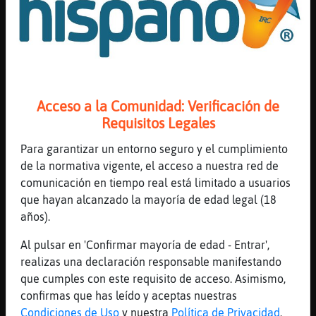
[17:50]
PerroEspecial
asi es
[17:50]
TopoRespetable
+vv PerroEspecial
[17:50]
TopoRespetable
Acceso a la Comunidad: Verificación de
PerroEspecial tienes voz
Requisitos Legales
[17:50]
PerroEspecial
gracias TopoRespetable
Para garantizar un entorno seguro y el cumplimiento
de la normativa vigente, el acceso a nuestra red de
[17:51]
TopoRespetable
comunicación en tiempo real está limitado a usuarios
(:))
que hayan alcanzado la mayoría de edad legal (18
[17:51]
PerroEspecial
años).
[TopoRespetable] me suena a detective ingl
鳠jejej
Al pulsar en 'Confirmar mayoría de edad - Entrar',
realizas una declaración responsable manifestando
[17:51]
PerroEspecial
que cumples con este requisito de acceso. Asimismo,
como callaghan
confirmas que has leído y aceptas nuestras
[17:52]
TopoRespetable
Condiciones de Uso
y nuestra
Política de Privacidad
.