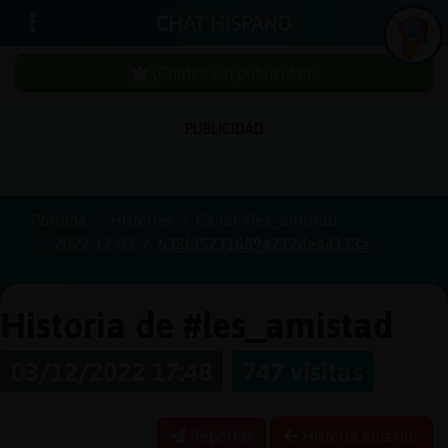
CHAT HISPANO
¡Chatea sin publicidad!
PUBLICIDAD
Iniciar
sesión
Portada
Historias
Canal #les_amistad
2022-12-03
638bf52316894212de44113a
¡Chatea
sin
publici
Historia de #les_amistad
03/12/2022 17:48
747 visitas
Crear
una
Reportar
Historia anterior
cuenta