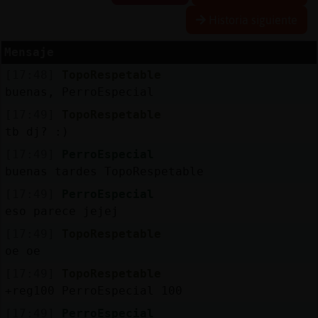
Historia siguiente
Mensaje
Reserva
[17:48]
TopoRespetable
alias
buenas, PerroEspecial
[17:49]
TopoRespetable
tb dj? :)
Actuali
[17:49]
PerroEspecial
contras
buenas tardes TopoRespetable
[17:49]
PerroEspecial
eso parece jejej
Actuali
[17:49]
TopoRespetable
IP
oe oe
virtual
[17:49]
TopoRespetable
+reg100 PerroEspecial 100
[17:49]
PerroEspecial