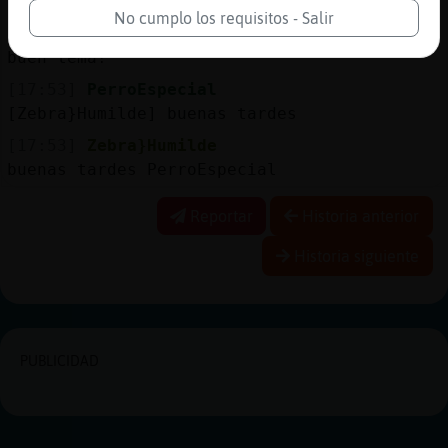
tui
No cumplo los requisitos - Salir
[17:53]
Zebra}Humilde
buen tema!
[17:53]
PerroEspecial
[Zebra}Humilde] buenas tardes
[17:53]
Zebra}Humilde
buenas tardes PerroEspecial
Reportar
Historia anterior
Historia siguiente
PUBLICIDAD