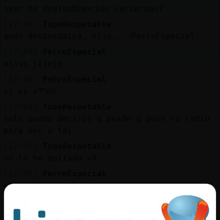
Mis
ayer te dediqu頣ancion recierdas?
blogs
[17:49]
TopoRespetable
ando desbordaica, hijo... PerroEspecial
[17:49]
PerroEspecial
Mis
ainss jejeje
foros
[17:49]
PerroEspecial
si es sᢡdo
[17:49]
TopoRespetable
Registr
solo puedo deciros q desde q puse la radio
un
para ver y tal
canal
[17:50]
TopoRespetable
no la he quitado <3
[17:50]
PerroEspecial
eso es bueno si
Más
gestion
[17:50]
TopoRespetable
Una m�sica muy agradable, sip :)