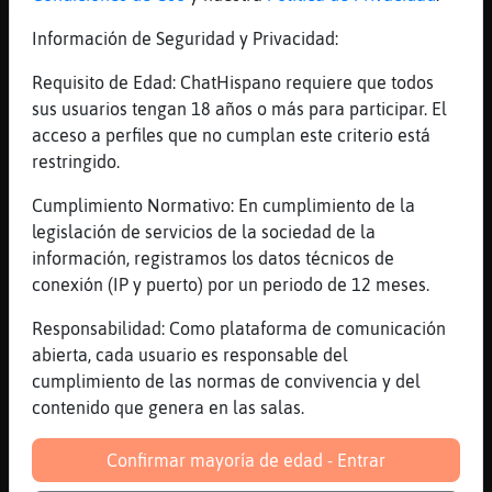
mas o menos
Información de Seguridad y Privacidad:
[17:52]
TopoRespetable
Pero en mi caso es una deformaci󮠤e nick
Requisito de Edad: ChatHispano requiere que todos
[17:52]
TopoRespetable
sus usuarios tengan 18 años o más para participar. El
(para q no me pringuen con nata, crema y
acceso a perfiles que no cumplan este criterio está
cosas as� xd)
restringido.
[17:52]
PerroEspecial
Cumplimiento Normativo: En cumplimiento de la
mira que me gusta eso...flan con nata mmm
legislación de servicios de la sociedad de la
[17:53]
TopoRespetable
información, registramos los datos técnicos de
Frank Sinatra mejor
conexión (IP y puerto) por un periodo de 12 meses.
[17:53]
TopoRespetable
Responsabilidad: Como plataforma de comunicación
JaJaJaJaJa JaJaJaJaJa JaJaJaJaJa
abierta, cada usuario es responsable del
[17:53]
Zebra}Humilde
cumplimiento de las normas de convivencia y del
uuuh que nivelazo
contenido que genera en las salas.
[17:53]
PerroEspecial
Confirmar mayoría de edad - Entrar
tomo nota para mi emi del lunes...serᠰara