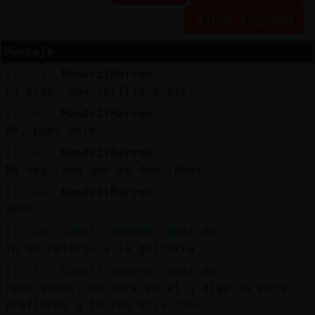
Historia siguiente
Mensaje
Reserva
[17:44]
MandrilMarron
alias
En plan, una tetilla o asi?
[17:45]
MandrilMarron
Ah, pues vale
Actuali
[17:45]
MandrilMarron
contras
No hay como que se dem ideas
[17:46]
MandrilMarron
Den*
Actuali
[17:46]
CaballitoDeMar_Humilde
IP
Yo me refería a la guitarra
virtual
[17:46]
CaballitoDeMar_Humilde
Pero vamos, no seré yo el q diga na porq
prefieras q te toq otra cosa....