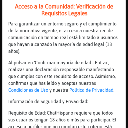
[17:48]
MandrilMarron
Acceso a la Comunidad: Verificación de
Habrá fútbol
Requisitos Legales
[17:48]
MandrilMarron
Para garantizar un entorno seguro y el cumplimiento
O ha ligado, pero como es un caballero, no
de la normativa vigente, el acceso a nuestra red de
lo cuenta
comunicación en tiempo real está limitado a usuarios
[17:49]
Serpiente}Debil
que hayan alcanzado la mayoría de edad legal (18
No ligo ni pa dios
años).
[17:49]
Serpiente}Debil
Al pulsar en 'Confirmar mayoría de edad - Entrar',
Ando pendiente del furbol
realizas una declaración responsable manifestando
[17:49]
Serpiente}Debil
que cumples con este requisito de acceso. Asimismo,
:3
confirmas que has leído y aceptas nuestras
[17:49]
Serpiente}Debil
Condiciones de Uso
y nuestra
Política de Privacidad
.
Holanda 3 - 1 USA
Información de Seguridad y Privacidad:
[17:49]
Serpiente}Debil
Voy a echar una parditida con el ordenador
Requisito de Edad: ChatHispano requiere que todos
sus usuarios tengan 18 años o más para participar. El
[17:49]
Serpiente}Debil
acceso a perfiles que no cumplan este criterio está