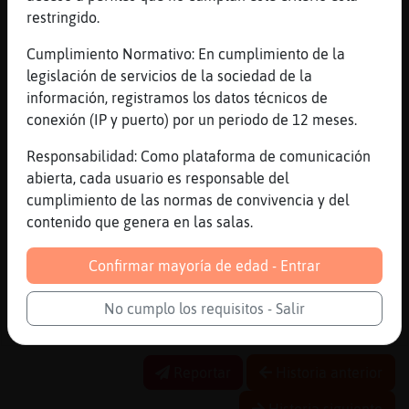
Luego me haces una pajilla MandrilMarron??
restringido.
[17:50]
CaballitoDeMar_Humilde
Prefiere el fútbol a nuestra conversación
Cumplimiento Normativo: En cumplimiento de la
legislación de servicios de la sociedad de la
[17:50]
CaballitoDeMar_Humilde
información, registramos los datos técnicos de
:_(
conexión (IP y puerto) por un periodo de 12 meses.
[17:50]
MandrilMarron
Me duele la cabeza
Responsabilidad: Como plataforma de comunicación
abierta, cada usuario es responsable del
[17:50]
Serpiente}Debil
cumplimiento de las normas de convivencia y del
Joe estírate
contenido que genera en las salas.
[17:50]
Serpiente}Debil
Que es casi navidad
Confirmar mayoría de edad - Entrar
[17:51]
MandrilMarron
Sh, es verdad, igual como regalo de amigo
No cumplo los requisitos - Salir
invisinle, no?
Reportar
Historia anterior
Historia siguiente