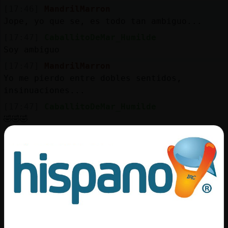
Mis
[17:46]
MandrilMarron
blogs
Jope, yo que se, es todo tan ambiguo...
[17:47]
CaballitoDeMar_Humilde
Soy ambiguo
Mis
[17:47]
MandrilMarron
foros
Yo me pierdo entre dobles sentidos,
insinuaciones...
[17:47]
CaballitoDeMar_Humilde
🤣🤣🤣
Registr
un
[17:47]
MandrilMarron
canal
Al pan, pan y al vino, vino
[17:47]
CaballitoDeMar_Humilde
Y kiwi pasa de tocar la guitarra para
nosotros
Más
[17:48]
MandrilMarron
gestion
Ambiguo o no definido