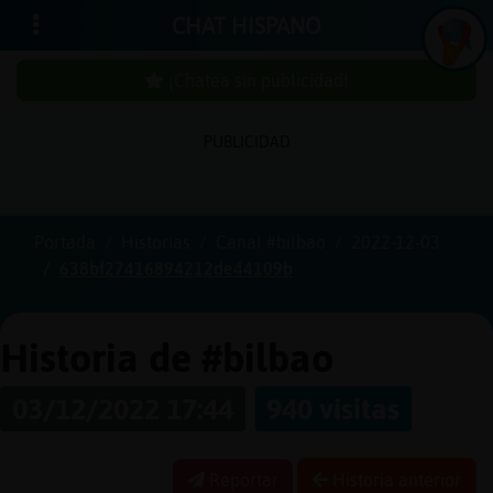
CHAT HISPANO
¡Chatea sin publicidad!
PUBLICIDAD
Iniciar
sesión
Portada
Historias
Canal #bilbao
2022-12-03
638bf27416894212de44109b
¡Chatea
sin
publici
Historia de #bilbao
03/12/2022 17:44
940 visitas
Crear
una
Reportar
Historia anterior
cuenta