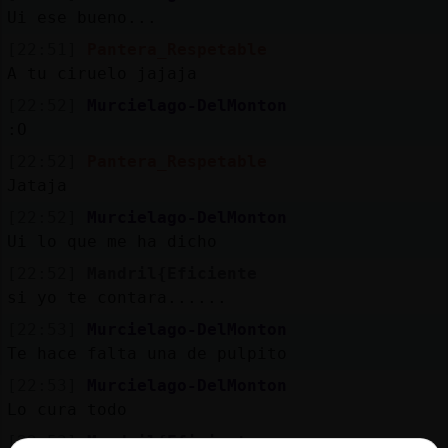
Mis
Ui ese bueno...
blogs
[22:51]
Pantera_Respetable
A tu ciruelo jajaja
[22:52]
Murcielago-DelMonton
Mis
:O
foros
[22:52]
Pantera_Respetable
Jataja
[22:52]
Murcielago-DelMonton
Registr
Ui lo que me ha dicho
un
[22:52]
Mandril{Eficiente
canal
si yo te contara......
[22:53]
Murcielago-DelMonton
Te hace falta una de pulpito
Más
[22:53]
Murcielago-DelMonton
gestion
Lo cura todo
[22:53]
Mandril{Eficiente