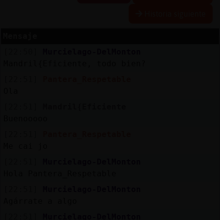
Historia siguiente
Mensaje
Reserva
[22:50]
Murcielago-DelMonton
alias
Mandril{Eficiente, todo bien?
[22:51]
Pantera_Respetable
Ola
Actuali
[22:51]
Mandril{Eficiente
contras
Buenooooo
[22:51]
Pantera_Respetable
Me cai jo
Actuali
[22:51]
Murcielago-DelMonton
IP
Hola Pantera_Respetable
virtual
[22:51]
Murcielago-DelMonton
Agárrate a algo
[22:51]
Murcielago-DelMonton