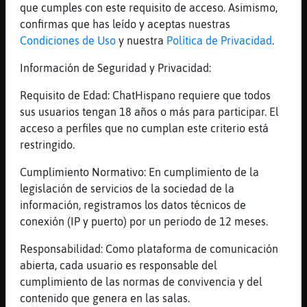
que cumples con este requisito de acceso. Asimismo,
jajajajajaajajjaj
confirmas que has leído y aceptas nuestras
[22:56]
Pantera_Respetable
Condiciones de Uso
y nuestra
Política de Privacidad
.
Si como a to el mundo
Información de Seguridad y Privacidad:
[22:56]
Murcielago-DelMonton
Tienes buen apetito, eso está bien
Requisito de Edad: ChatHispano requiere que todos
[22:57]
Pantera_Respetable
sus usuarios tengan 18 años o más para participar. El
A ti no?
acceso a perfiles que no cumplan este criterio está
restringido.
[22:57]
Murcielago-DelMonton
:O
Cumplimiento Normativo: En cumplimiento de la
[22:57]
Murcielago-DelMonton
legislación de servicios de la sociedad de la
A mi no que
información, registramos los datos técnicos de
conexión (IP y puerto) por un periodo de 12 meses.
[22:57]
Murcielago-DelMonton
mielenloslabios, hola
Responsabilidad: Como plataforma de comunicación
[22:58]
Leon{SinLuces
abierta, cada usuario es responsable del
buenas noches
cumplimiento de las normas de convivencia y del
contenido que genera en las salas.
[22:58]
Murcielago-DelMonton