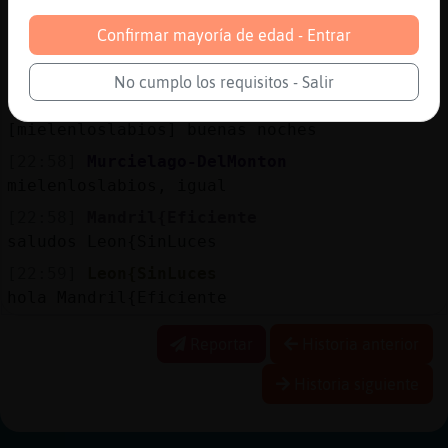
Hola eulogia
Confirmar mayoría de edad - Entrar
[22:58]
Leon{SinLuces
hola Murcielago-DelMonton
No cumplo los requisitos - Salir
[22:58]
Leon{SinLuces
[mielenloslabios] buenas noches
[22:58]
Murcielago-DelMonton
mielenloslabios, igual
[22:58]
Mandril{Eficiente
saludos Leon{SinLuces
[22:59]
Leon{SinLuces
hola Mandril{Eficiente
Reportar
Historia anterior
Historia siguiente