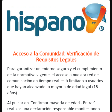
claro, claro
[22:53]
Murcielago-DelMonton
Flor56 tu eres de pulpo?
[22:53]
Mandril{Eficiente
jajjajajajajaja
[22:54]
Mandril{Eficiente
debe de ser mas de frutales jajajajjaja
Acceso a la Comunidad: Verificación de
[22:54]
Pantera_Respetable
Requisitos Legales
D pulpo?
[22:54]
Murcielago-DelMonton
Para garantizar un entorno seguro y el cumplimiento
Si te gusta, quiero decir
de la normativa vigente, el acceso a nuestra red de
comunicación en tiempo real está limitado a usuarios
[22:55]
Mandril{Eficiente
que hayan alcanzado la mayoría de edad legal (18
no conozco a nadie q no le guste
años).
[22:55]
Murcielago-DelMonton
No sabe.. Entre pulpo y ciruelas..
Al pulsar en 'Confirmar mayoría de edad - Entrar',
realizas una declaración responsable manifestando
[22:55]
Mandril{Eficiente