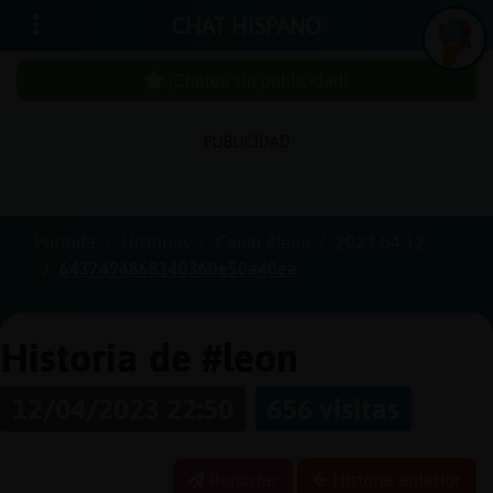
CHAT HISPANO
¡Chatea sin publicidad!
PUBLICIDAD
Iniciar
sesión
Portada
Historias
Canal #leon
2023-04-12
6437494868140360e50a40ea
¡Chatea
sin
publici
Historia de #leon
12/04/2023 22:50
656 visitas
Crear
una
Reportar
Historia anterior
cuenta