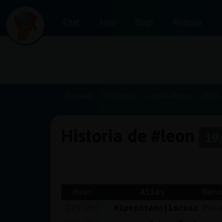
Chat
Foro
Blogs
Noticias
Iniciar
sesión
Portada
Historias
Canal #leon
2023-
Historia de #leon
19
¡Chatea
sin
publicidad!
Hour
Alias
Men
[23:25]
Hipopotamo}Locuaz
Per
Crear
una