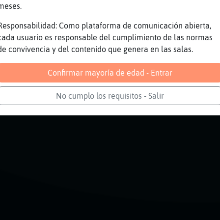
tas no, hay que seleccionar
meses.
se puede comprobar todo
Responsabilidad: Como plataforma de comunicación abierta,
se debe
cada usuario es responsable del cumplimiento de las normas
 no
de convivencia y del contenido que genera en las salas.
por hacer una broma
Confirmar mayoría de edad - Entrar
Reportar
Volver
Historia anterior
No cumplo los requisitos - Salir