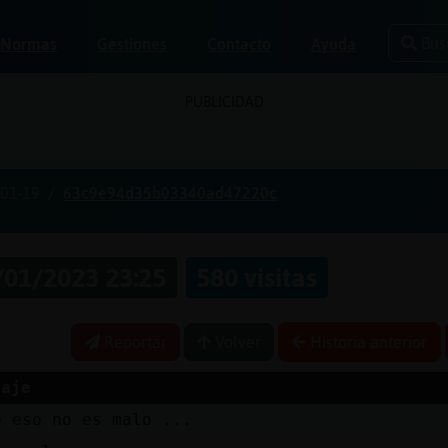
Bus
Normas
Gestiones
Contacto
Ayuda
PUBLICIDAD
01-19
63c9e94d35b03340ad47220c
/01/2023 23:25
580 visitas
Reportar
Volver
Historia anterior
saje
o eso no es malo ...