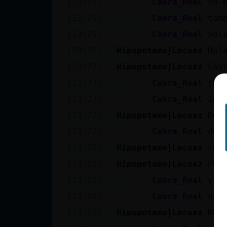
[23:25]
Cabra_Real
no 
cuenta
[23:25]
Cabra_Real
tam
[23:25]
Cabra_Real
hol
[23:26]
Hipopotamo}Locuaz
Hol
Reservar
[23:27]
Hipopotamo}Locuaz
Cab
alias
[23:27]
Cabra_Real
[Hi
[23:27]
Cabra_Real
igu
Actualizar
[23:27]
Hipopotamo}Locuaz
De 
contraseña
[23:27]
Cabra_Real
de 
[23:27]
Hipopotamo}Locuaz
Lo 
[23:28]
Hipopotamo}Locuaz
Per
Actualizar
[23:28]
Cabra_Real
y p
IP virtual
[23:28]
Cabra_Real
de 
[23:29]
Hipopotamo}Locuaz
No 