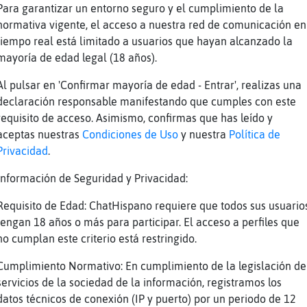
s yo conteste a una no pregunta
Para garantizar un entorno seguro y el cumplimiento de la
cias
normativa vigente, el acceso a nuestra red de comunicación en
tiempo real está limitado a usuarios que hayan alcanzado la
día me entró uno con ese nick
mayoría de edad legal (18 años).
de
Al pulsar en 'Confirmar mayoría de edad - Entrar', realizas una
pendia bien?
declaración responsable manifestando que cumples con este
olo presumia
requisito de acceso. Asimismo, confirmas que has leído y
llegué a comprobarlo
aceptas nuestras
Condiciones de Uso
y nuestra
Política de
Privacidad
.
onces, lo dejaremos en lo que presumia
pena penita pena
Información de Seguridad y Privacidad:
 muy ingenua y me lo creo todo
Requisito de Edad: ChatHispano requiere que todos sus usuario
lo decía el, será verdad
tengan 18 años o más para participar. El acceso a perfiles que
no cumplan este criterio está restringido.
tambien me creo todo
o mejor comprobarlo
Cumplimiento Normativo: En cumplimiento de la legislación de
servicios de la sociedad de la información, registramos los
 No tengo el estómago pare tanta comprobación
datos técnicos de conexión (IP y puerto) por un periodo de 12