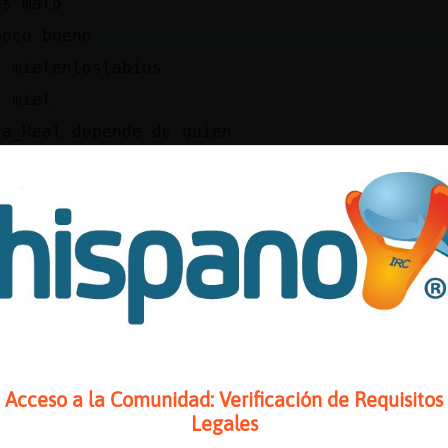
es malo
poco bueno
a mielenloslabios
a miel
ra_Real depende de quien
popotamo}Locuaz] como todo... depende
almente mielenloslabios
que depende ....
lo que pende
sabía
o se lo que pende de verdad o de lo que presu
ara que preguntas si sabes la respuesta
lo de verdad
Acceso a la Comunidad: Verificación de Requisitos
pregunte , no puse .... ?
Legales