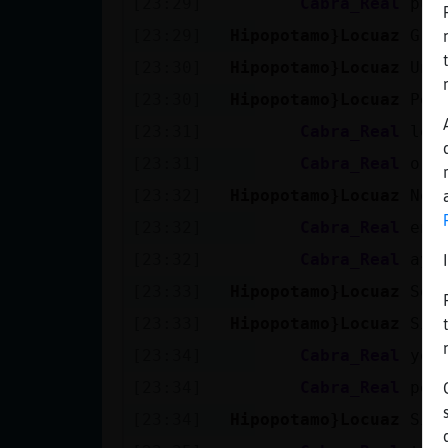
[23:29]
Cabra_Real
pue
Mis blogs
[23:29]
Hipopotamo}Locuaz
Gra
[23:30]
Hipopotamo}Locuaz
Un 
Mis foros
[23:30]
Hipopotamo}Locuaz
Pen
[23:31]
Cabra_Real
le 
[23:31]
Cabra_Real
o s
Registrar
[23:32]
Hipopotamo}Locuaz
No 
un canal
[23:32]
Cabra_Real
ent
[23:32]
Cabra_Real
ay 
[23:33]
Hipopotamo}Locuaz
Soy
Más
[23:33]
Hipopotamo}Locuaz
Si 
gestiones
[23:34]
Cabra_Real
yo 
[23:34]
Cabra_Real
per
[23:34]
Hipopotamo}Locuaz
Si?