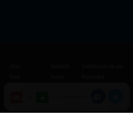
Chat
Contacto
Condiciones de uso
Foro
Ayuda
Privacidad
Blogs
Política de cookies
|
Compartir en:
Facebook
Twitter
-11
Noticias
Soporte
Normas
Anunciantes
Estadísticas
Historias