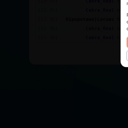
[23:35]
Cabra_Real
tan
[23:35]
Cabra_Real
no 
[23:36]
Hipopotamo}Locuaz
Ni 
[23:36]
Cabra_Real
no,
[23:36]
Cabra_Real
ni 