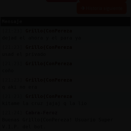
Historia siguiente
Mensaje
Reserva
[21:23]
Grillo{ConPereza
alias
dejad el ahora y el para ya
[21:23]
Grillo{ConPereza
usad el privado
Actuali
[21:23]
Grillo{ConPereza
contras
coño
[21:23]
Grillo{ConPereza
q aki no era
Actuali
[21:23]
Grillo{ConPereza
IP
kitame la cruz jajaj q la lio
virtual
[21:24]
Cabra-Feroz
Buenas Grillo{ConPereza! Usuario Super
V.I.P. del bot.