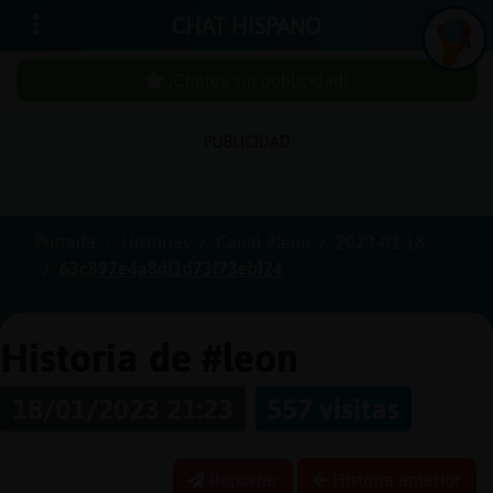
CHAT HISPANO
¡Chatea sin publicidad!
PUBLICIDAD
Iniciar
sesión
Portada
Historias
Canal #leon
2023-01-18
63c897e4a8df1d73f73ebf24
¡Chatea
sin
publici
Historia de #leon
18/01/2023 21:23
557 visitas
Crear
una
Reportar
Historia anterior
cuenta