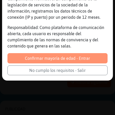
siente bien OsoBrillante
legislación de servicios de la sociedad de la
[21:26]
OsoBrillante
información, registramos los datos técnicos de
A ve si es verdᡡ
conexión (IP y puerto) por un periodo de 12 meses.
[21:27]
OsoBrillante
Responsabilidad: Como plataforma de comunicación
Besis reina�
abierta, cada usuario es responsable del
[21:27]
Grillo{ConPereza
cumplimiento de las normas de convivencia y del
muakss
contenido que genera en las salas.
[21:27]
OsoBrillante
Confirmar mayoría de edad - Entrar
Dew tots�
No cumplo los requisitos - Salir
Reportar
Historia anterior
Historia siguiente
PUBLICIDAD