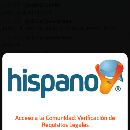
Mis
[21:24]
OsoBrillante
blogs
Jajajajajajajjaja
[21:24]
Grillo{ConPereza
jajaj q veo la crua y creo q estoy alli
Mis
[21:24]
Grillo{ConPereza
foros
jajaja
[21:24]
Grillo{ConPereza
kita kita
Registr
[21:24]
Grillo{ConPereza
un
miralo se parte de risa
canal
[21:25]
OsoBrillante
Es que a mi me pasa al rev鳡�
[21:25]
OsoBrillante
Aqui creo que tengo la cr� y no baneo a
Más
nadie�
gestion
Acceso a la Comunidad: Verificación de
Requisitos Legales
[21:25]
Grillo{ConPereza