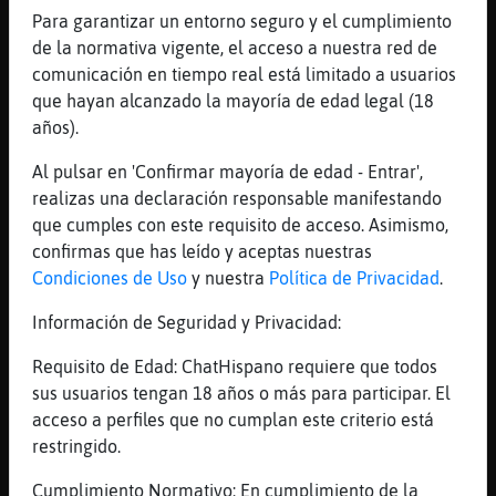
jaaaaaaaaaaaaaaaaaaaaa
Para garantizar un entorno seguro y el cumplimiento
[21:25]
Grillo{ConPereza
de la normativa vigente, el acceso a nuestra red de
me ha dao hasta corte
comunicación en tiempo real está limitado a usuarios
que hayan alcanzado la mayoría de edad legal (18
[21:25]
Grillo{ConPereza
años).
jajajaja
[21:25]
OsoBrillante
Al pulsar en 'Confirmar mayoría de edad - Entrar',
Na, aqui aguantamos de to�
realizas una declaración responsable manifestando
que cumples con este requisito de acceso. Asimismo,
[21:26]
Grillo{ConPereza
confirmas que has leído y aceptas nuestras
mae mia
Condiciones de Uso
y nuestra
Política de Privacidad
.
[21:26]
OsoBrillante
Bueno pos me voy a ausentar un ratillo�
Información de Seguridad y Privacidad:
[21:26]
OsoBrillante
Requisito de Edad: ChatHispano requiere que todos
Hora de cenar�
sus usuarios tengan 18 años o más para participar. El
[21:26]
Grillo{ConPereza
acceso a perfiles que no cumplan este criterio está
yo q estoy viendo la tele y mirando no veas
restringido.
[21:26]
Grillo{ConPereza
Cumplimiento Normativo: En cumplimiento de la