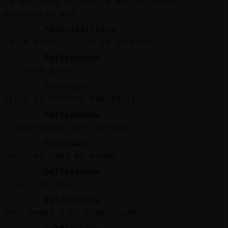
ya que aqui no hay, a ver si ellos
encuentran uno
[23:09]
Pinguino{Suave
Ya te digo....2 no se yo ehhh
[23:10]
DelfinSuave
El santo grial
[23:10]
Oso-Suave
ellos lo tendran mas facil
[23:10]
DelfinSuave
El portugues para eulogia
[23:10]
Oso-Suave
recorren todo el mundo
[23:10]
DelfinSuave
Si es iberico...
[23:11]
DelfinSuave
Pero vamos q es complicado