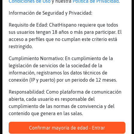
[23:18]
Oso-Suave
Condiciones de Uso
y nuestra
Política de Privacidad
.
a ver, que hablamos de un macho iberico, no
Información de Seguridad y Privacidad:
de cualquier pelana
[23:18]
Pinguino{Suave
Requisito de Edad: ChatHispano requiere que todos
Javier wapisimo
sus usuarios tengan 18 años o más para participar. El
acceso a perfiles que no cumplan este criterio está
[23:18]
Oso-Suave
restringido.
[Caracol\Agil] buenas noches
[23:18]
DelfinSuave
Cumplimiento Normativo: En cumplimiento de la
Hay qver la denominacion de origen
legislación de servicios de la sociedad de la
información, registramos los datos técnicos de
[23:19]
DelfinSuave
conexión (IP y puerto) por un periodo de 12 meses.
Buenas noches javier
[23:19]
Caracol\Agil
Responsabilidad: Como plataforma de comunicación
Pinguino{Suave se lo has pedido a melchor?
abierta, cada usuario es responsable del
cumplimiento de las normas de convivencia y del
[23:19]
Pinguino{Suave
contenido que genera en las salas.
Siiiiii
[23:19]
Caracol\Agil
Confirmar mayoría de edad - Entrar
DelfinSuave, hola