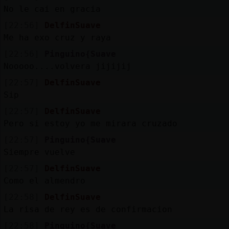
No le cai en gracia
[22:56]
DelfinSuave
Me ha exo cruz y raya
[22:56]
Pinguino{Suave
Nooooo....volvera jijijij
[22:57]
DelfinSuave
Sip
[22:57]
DelfinSuave
Pero si estoy yo me mirara cruzado
[22:57]
Pinguino{Suave
Siempre vuelve
[22:57]
DelfinSuave
Como el almendro
[22:58]
DelfinSuave
La risa de rey es de confirmacion
[22:58]
Pinguino{Suave