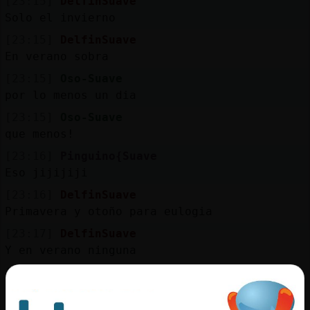
[23:15]
DelfinSuave
Solo el invierno
[23:15]
DelfinSuave
En verano sobra
[23:15]
Oso-Suave
por lo menos un dia
[23:15]
Oso-Suave
que menos!
[23:16]
Pinguino{Suave
Eso jijijiji
[23:16]
DelfinSuave
Primavera y otoño para eulogia
[23:17]
DelfinSuave
Y en verano ninguna
[23:17]
Oso-Suave
y los martes y viernes del invierno