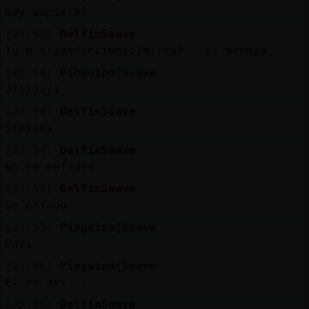
Rey wapisimo
[22:53]
DelfinSuave
Tu q traes?incienso?mirra?...es bromaa
M
is
ro
s
fo
[22:54]
Pinguino{Suave
Jijijiji
[22:54]
DelfinSuave
Stelios
R
e
g
is
tra
r
n
a
n
a
u
[22:54]
DelfinSuave
c
l
No te enfades
[22:55]
DelfinSuave
Se enfado
M
á
s
e
s
tio
n
e
s
[22:55]
Pinguino{Suave
g
Pozi
[22:56]
Pinguino{Suave
El es asi.....
[22:56]
DelfinSuave