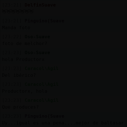
[23:21]
DelfinSuave
👋👋👋👋👋👋👋
[23:21]
Pinguino{Suave
Manda foto
[23:22]
Oso-Suave
foto de melchor?
[23:23]
Oso-Suave
hola Productorx
[23:23]
Caracol\Agil
Del ibérico?
[23:23]
Caracol\Agil
Productorx, hola
[23:23]
Caracol\Agil
Que produces?
[23:23]
Pinguino{Suave
Uy...igual es una pena....mejor de baltasar