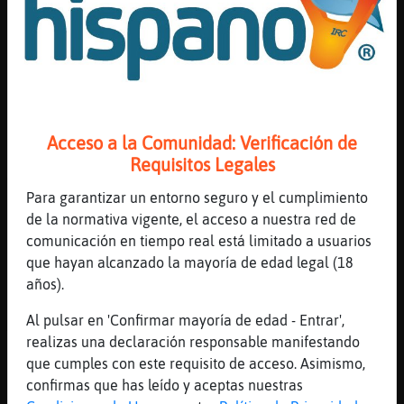
[23:17]
DelfinSuave
Os vais de vacaciones
[23:17]
Oso-Suave
en verano le damos vacaciones?
[23:17]
DelfinSuave
O la extrema uncion
Acceso a la Comunidad: Verificación de
[23:17]
Pinguino{Suave
Requisitos Legales
Aysssss
Para garantizar un entorno seguro y el cumplimiento
[23:17]
DelfinSuave
de la normativa vigente, el acceso a nuestra red de
Porq acabara muerto
comunicación en tiempo real está limitado a usuarios
[23:18]
Oso-Suave
que hayan alcanzado la mayoría de edad legal (18
pues vaya, no dura ni una primavera
años).
[23:18]
Pinguino{Suave
Al pulsar en 'Confirmar mayoría de edad - Entrar',
Muy iberico no sera entonces
realizas una declaración responsable manifestando
[23:18]
Caracol\Agil
que cumples con este requisito de acceso. Asimismo,
Buenas noches
confirmas que has leído y aceptas nuestras