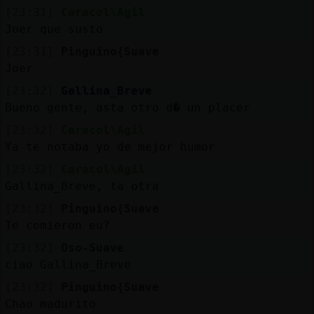
[23:31]
Caracol\Agil
Joer que susto
[23:31]
Pinguino{Suave
Joer
[23:32]
Gallina_Breve
Bueno gente, asta otro d� un placer
[23:32]
Caracol\Agil
Ya te notaba yo de mejor humor
[23:32]
Caracol\Agil
Gallina_Breve, ta otra
[23:32]
Pinguino{Suave
Te comieron eu?
[23:32]
Oso-Suave
ciao Gallina_Breve
[23:32]
Pinguino{Suave
Chao madurito