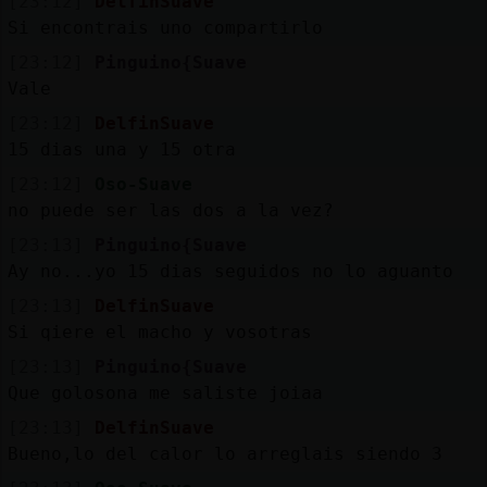
[23:12]
DelfinSuave
Si encontrais uno compartirlo
[23:12]
Pinguino{Suave
Vale
[23:12]
DelfinSuave
15 dias una y 15 otra
[23:12]
Oso-Suave
no puede ser las dos a la vez?
[23:13]
Pinguino{Suave
Ay no...yo 15 dias seguidos no lo aguanto
[23:13]
DelfinSuave
Si qiere el macho y vosotras
[23:13]
Pinguino{Suave
Que golosona me saliste joiaa
[23:13]
DelfinSuave
Bueno,lo del calor lo arreglais siendo 3