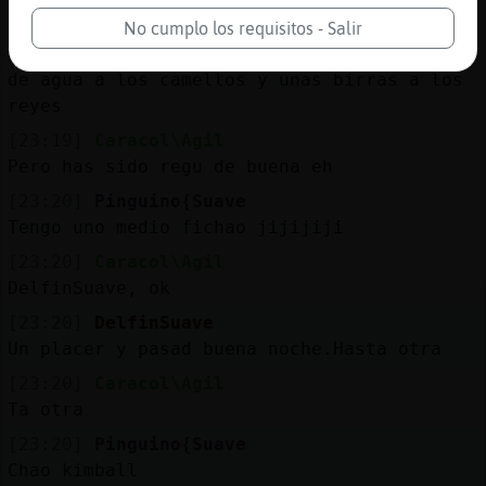
[23:19]
DelfinSuave
No cumplo los requisitos - Salir
Os voy a dejar ,qvoy a poner unos cuencos
de agua a los camellos y unas birras a los
reyes
[23:19]
Caracol\Agil
Pero has sido regu de buena eh
[23:20]
Pinguino{Suave
Tengo uno medio fichao jijijiji
[23:20]
Caracol\Agil
DelfinSuave, ok
[23:20]
DelfinSuave
Un placer y pasad buena noche.Hasta otra
[23:20]
Caracol\Agil
Ta otra
[23:20]
Pinguino{Suave
Chao kimball