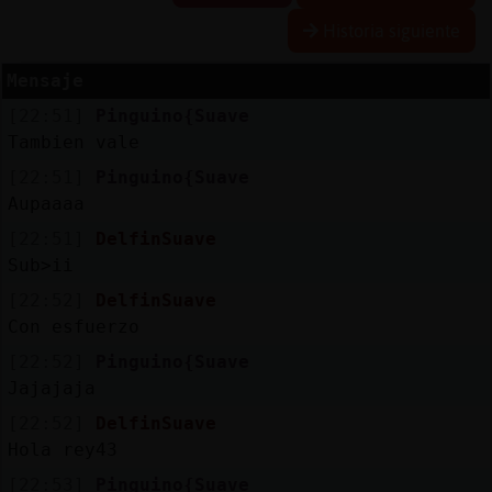
Historia siguiente
R
e
s
e
rv
a
r
lia
s
Mensaje
a
[22:51]
Pinguino{Suave
Tambien vale
[22:51]
Pinguino{Suave
A
c
tu
a
liz
a
o
n
tra
s
e
ñ
a
Aupaaaa
r c
[22:51]
DelfinSuave
Sub>ii
[22:52]
DelfinSuave
A
c
tu
a
liz
a
r
irtu
a
Con esfuerzo
IP
v
l
[22:52]
Pinguino{Suave
Jajajaja
[22:52]
DelfinSuave
Hola rey43
M
is
lo
g
s
b
[22:53]
Pinguino{Suave