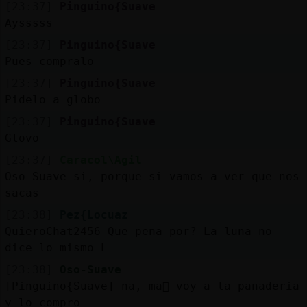
[23:37]
Pinguino{Suave
Aysssss
[23:37]
Pinguino{Suave
Pues compralo
[23:37]
Pinguino{Suave
Pidelo a globo
[23:37]
Pinguino{Suave
Glovo
[23:37]
Caracol\Agil
Oso-Suave si, porque si vamos a ver que nos
sacas
[23:38]
Pez{Locuaz
QuieroChat2456 Que pena por? La luna no
dice lo mismo=L
[23:38]
Oso-Suave
[Pinguino{Suave] na, ma񡮡 voy a la panaderia
y lo compro