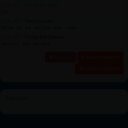
[23:42]
Caracol\Agil
Ea
[23:43]
Pez{Locuaz
Mira te ha salido una rima
[23:43]
Pinguino{Suave
Ayssss que pereza
Reportar
Historia anterior
Historia siguiente
PUBLICIDAD