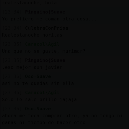
realestanoche, hola
[23:34]
Pinguino{Suave
Yo prefiero me coman otra cosa...
[23:34]
CulebraConPrisa
Realestanoche horitas
[23:35]
Caracol\Agil
Una que no se gaste, marimar?
[23:35]
Pinguino{Suave
.eso mejor aun javier
[23:36]
Oso-Suave
asi no te quedas sin ella
[23:36]
Caracol\Agil
Solo le sale brillo jajaja
[23:36]
Oso-Suave
ahora me toca comprar otro, ya no tengo ni
ganas ni tiempo de hacer otro