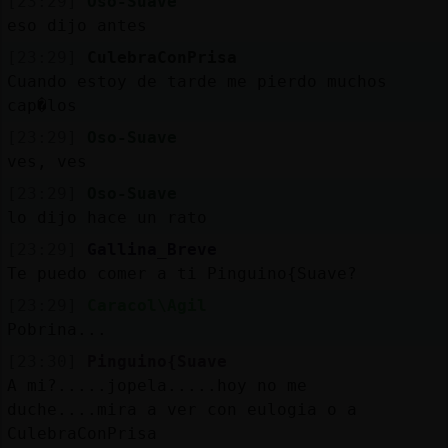
[23:29]
Oso-Suave
eso dijo antes
[23:29]
CulebraConPrisa
Cuando estoy de tarde me pierdo muchos
cap�los
[23:29]
Oso-Suave
ves, ves
[23:29]
Oso-Suave
lo dijo hace un rato
[23:29]
Gallina_Breve
Te puedo comer a ti Pinguino{Suave?
[23:29]
Caracol\Agil
Pobrina...
[23:30]
Pinguino{Suave
A mi?.....jopela.....hoy no me
duche....mira a ver con eulogia o a
CulebraConPrisa