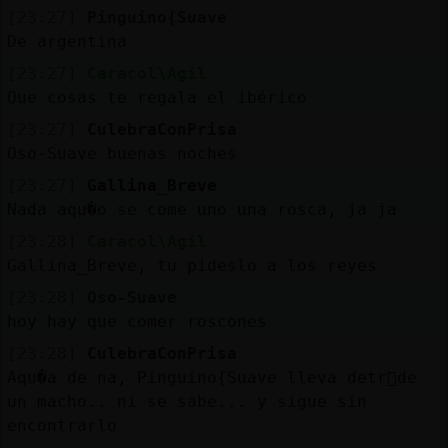
[23:27]
Pinguino{Suave
De argentina
[23:27]
Caracol\Agil
Que cosas te regala el ibérico
[23:27]
CulebraConPrisa
Oso-Suave buenas noches
[23:27]
Gallina_Breve
Nada aqu�o se come uno una rosca, ja ja
[23:28]
Caracol\Agil
Gallina_Breve, tu pideslo a los reyes
[23:28]
Oso-Suave
hoy hay que comer roscones
[23:28]
CulebraConPrisa
Aqu�a de na, Pinguino{Suave lleva detr᳠de
un macho.. ni se sabe... y sigue sin
encontrarlo