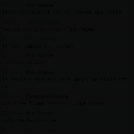
[23:33]
Oso-Suave
[Pinguino{Suave] si, el roscon que tenia
[23:33]
Caracol\Agil
Ves se van pronto por los reyes
[23:33]
Caracol\Agil
Te han comido el roscón?
[23:33]
Oso-Suave
si Caracol\Agil
[23:34]
Oso-Suave
lo tenia preparado para ma񡮡 y me quede sin
el
[23:34]
Pinguino{Suave
Ahora se llama roscon....que cosas
[23:34]
Oso-Suave
hola realestanoche
[23:34]
Caracol\Agil