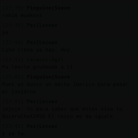
[23:39]
Pinguino{Suave
robim muaksss
[23:39]
Pez{Locuaz
ya
[23:40]
Pez{Locuaz
Luna llena ya hay. Hoy.
[23:41]
Caracol\Agil
Pa leerte gruñendo a ti
[23:41]
Pinguino{Suave
Pues yo busco un macho iberico para pasar
el invierno
[23:41]
Pez{Locuaz
jejeje. Yo para saber que estas viva tu.
QuieroChat2456 El resto me da igualk
[23:42]
Pez{Locuaz
y ya ta.