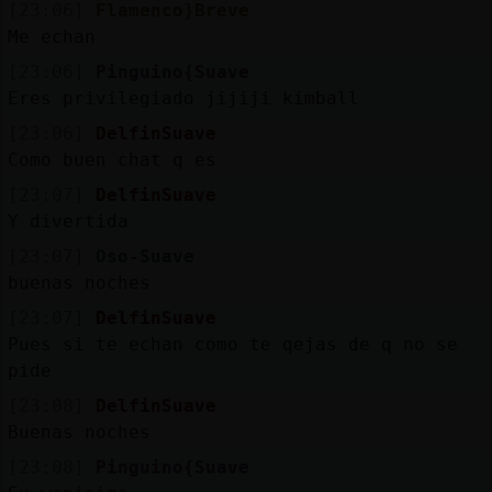
[23:06]
Flamenco}Breve
Me echan
[23:06]
Pinguino{Suave
Eres privilegiado jijiji kimball
[23:06]
DelfinSuave
Como buen chat q es
[23:07]
DelfinSuave
Y divertida
[23:07]
Oso-Suave
buenas noches
[23:07]
DelfinSuave
Pues si te echan como te qejas de q no se
pide
[23:08]
DelfinSuave
Buenas noches
[23:08]
Pinguino{Suave