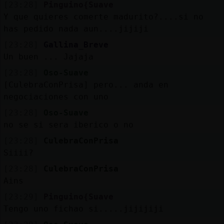
[23:28]
Pinguino{Suave
Y que quieres comerte madurito?....si no
has pedido nada aun....jijiji
[23:28]
Gallina_Breve
Un buen ... Jajaja
[23:28]
Oso-Suave
[CulebraConPrisa] pero... anda en
negociaciones con uno
[23:28]
Oso-Suave
no se si sera iberico o no
[23:28]
CulebraConPrisa
Siiii?
[23:28]
CulebraConPrisa
Ains
[23:29]
Pinguino{Suave
Tengo uno fichao si.....jijijiji