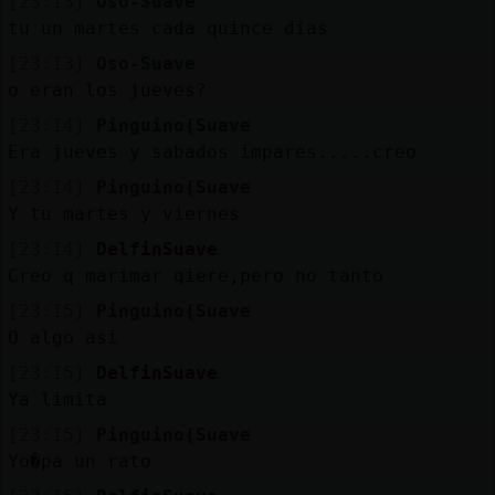
[23:13]
Oso-Suave
tu un martes cada quince dias
[23:13]
Oso-Suave
o eran los jueves?
[23:14]
Pinguino{Suave
Era jueves y sabados impares.....creo
[23:14]
Pinguino{Suave
Y tu martes y viernes
[23:14]
DelfinSuave
Creo q marimar qiere,pero no tanto
[23:15]
Pinguino{Suave
O algo asi
[23:15]
DelfinSuave
Ya limita
[23:15]
Pinguino{Suave
Yo�pa un rato