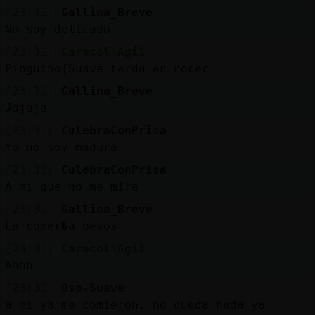
[23:31]
Gallina_Breve
No soy delicado
[23:31]
Caracol\Agil
Pinguino{Suave tarda en cocer
[23:31]
Gallina_Breve
Jajaja
[23:31]
CulebraConPrisa
Yo no soy madura
[23:31]
CulebraConPrisa
A mi que no me mire
[23:31]
Gallina_Breve
La comer�a besos
[23:31]
Caracol\Agil
Ahhh
[23:31]
Oso-Suave
a mi ya me comieron, no queda nada ya