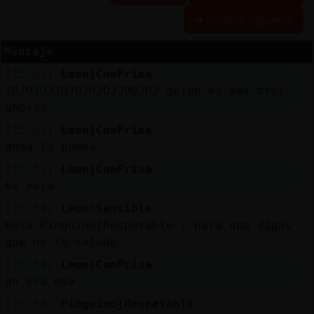
Historia siguiente
Mensaje
Reserva
[15:52]
Leon{ConPrisa
alias
JOJOJOJJOJOJOJOJJOOJOJ quien es mas trol
ahora?
[15:53]
Leon{ConPrisa
Actuali
anda la buena
contras
[15:53]
Leon{ConPrisa
ke maja
[15:54]
Leon\Sensible
Actuali
Hola Pinguino{Respetable , para que digas
IP
que no te saludo
virtual
[15:54]
Leon{ConPrisa
ah era esa
[15:54]
Pinguino{Respetable