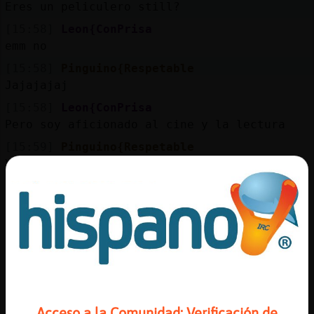
Eres un peliculero still?
[15:58]
Leon{ConPrisa
emm no
[15:58]
Pinguino{Respetable
Jajajajaj
[15:58]
Leon{ConPrisa
Pero soy aficionado al cine y la lectura
[15:59]
Pinguino{Respetable
Yo aficionada a la cocacola
[15:59]
Leon{ConPrisa
tenia que ir al gym pero estoy potorron
[15:59]
Leon{ConPrisa
ya
[15:59]
Leon{ConPrisa
la coca cola es mala
[15:59]
Leon{ConPrisa
Acceso a la Comunidad: Verificación de