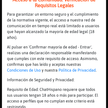
pero no beberla es peor
Requisitos Legales
[15:59]
Pinguino{Respetable
Para garantizar un entorno seguro y el cumplimiento
Ay...no voy a preguntar....
de la normativa vigente, el acceso a nuestra red de
[16:00]
Leon{ConPrisa
comunicación en tiempo real está limitado a usuarios
ke cosa si kieres te lo digo yo. En el gym
que hayan alcanzado la mayoría de edad legal (18
son todos unos creidos de mi... y
años).
subnorm... profundos menos yo y mentira no
es
Al pulsar en 'Confirmar mayoría de edad - Entrar',
realizas una declaración responsable manifestando
[16:00]
Pajaro{Elocuente
que cumples con este requisito de acceso. Asimismo,
Jajajaja
confirmas que has leído y aceptas nuestras
[16:00]
Leon{ConPrisa
Condiciones de Uso
y nuestra
Política de Privacidad
.
Yo en el gym hago como cuando te cae
alguien mal y le das la espalda
Información de Seguridad y Privacidad:
[16:00]
Pinguino{Respetable
Requisito de Edad: ChatHispano requiere que todos
Que cosas
sus usuarios tengan 18 años o más para participar. El
[16:01]
Pinguino{Respetable
acceso a perfiles que no cumplan este criterio está
Pues no vayas si no estas agusto
restringido.