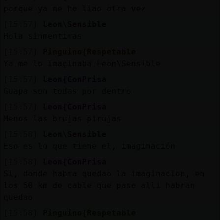
porque ya me he liao otra vez
[15:57]
Leon\Sensible
Hola sinmentiras
[15:57]
Pinguino{Respetable
Ya me lo imaginaba Leon\Sensible
[15:57]
Leon{ConPrisa
Guapa son todas por dentro
[15:57]
Leon{ConPrisa
Menos las brujas pirujas
[15:58]
Leon\Sensible
Eso es lo que tiene el, imaginación
[15:58]
Leon{ConPrisa
Si, donde habra quedao la imaginacion, en
los 50 km de cable que pase alli habran
quedao
[15:58]
Pinguino{Respetable