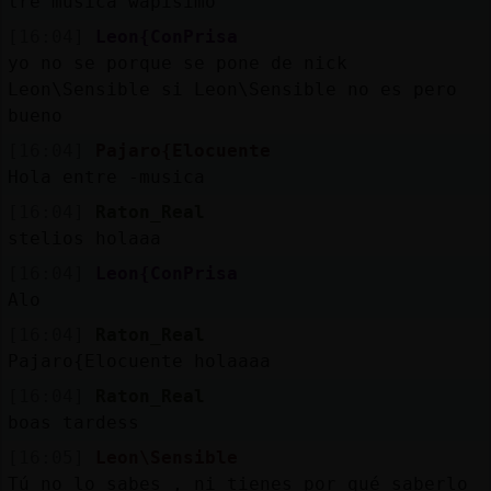
tre musica wapisimo
[16:04]
Leon{ConPrisa
yo no se porque se pone de nick
Leon\Sensible si Leon\Sensible no es pero
bueno
[16:04]
Pajaro{Elocuente
Hola entre -musica
[16:04]
Raton_Real
stelios holaaa
[16:04]
Leon{ConPrisa
Alo
[16:04]
Raton_Real
Pajaro{Elocuente holaaaa
[16:04]
Raton_Real
boas tardess
[16:05]
Leon\Sensible
Tú no lo sabes , ni tienes por qué saberlo