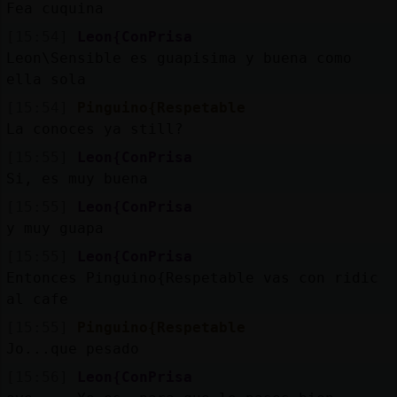
Mis
Fea cuquina
blogs
[15:54]
Leon{ConPrisa
Leon\Sensible es guapisima y buena como
ella sola
[15:54]
Pinguino{Respetable
Mis
La conoces ya still?
foros
[15:55]
Leon{ConPrisa
Si, es muy buena
[15:55]
Leon{ConPrisa
Registr
y muy guapa
un
canal
[15:55]
Leon{ConPrisa
Entonces Pinguino{Respetable vas con ridic
al cafe
[15:55]
Pinguino{Respetable
Más
Jo...que pesado
gestion
[15:56]
Leon{ConPrisa