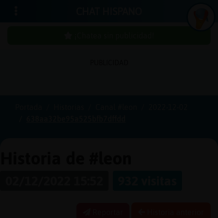
CHAT HISPANO
¡Chatea sin publicidad!
PUBLICIDAD
Iniciar
sesión
Portada
Historias
Canal #leon
2022-12-02
638aa32be95a525bfb7dffdd
¡Chatea
sin
publici
Historia de #leon
02/12/2022 15:52
932 visitas
Crear
una
Reportar
Historia anterior
cuenta