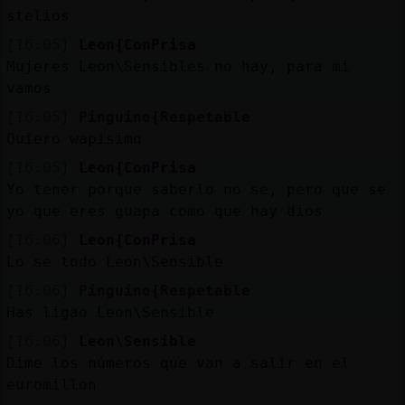
stelios
[16:05]
Leon{ConPrisa
Mujeres Leon\Sensibles no hay, para mi
vamos
[16:05]
Pinguino{Respetable
Quiero wapisimo
[16:05]
Leon{ConPrisa
Yo tener porque saberlo no se, pero que se
yo que eres guapa como que hay dios
[16:06]
Leon{ConPrisa
Lo se todo Leon\Sensible
[16:06]
Pinguino{Respetable
Has ligao Leon\Sensible
[16:06]
Leon\Sensible
Dime los números que van a salir en el
euromillon