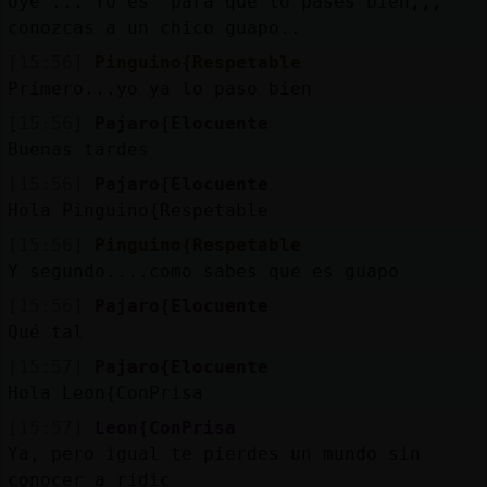
oye ... Yo es para que lo pases bien,,,
conozcas a un chico guapo..
[15:56]
Pinguino{Respetable
Primero...yo ya lo paso bien
[15:56]
Pajaro{Elocuente
Buenas tardes
[15:56]
Pajaro{Elocuente
Hola Pinguino{Respetable
[15:56]
Pinguino{Respetable
Y segundo....como sabes que es guapo
[15:56]
Pajaro{Elocuente
Qué tal
[15:57]
Pajaro{Elocuente
Hola Leon{ConPrisa
[15:57]
Leon{ConPrisa
Ya, pero igual te pierdes un mundo sin
conocer a ridic