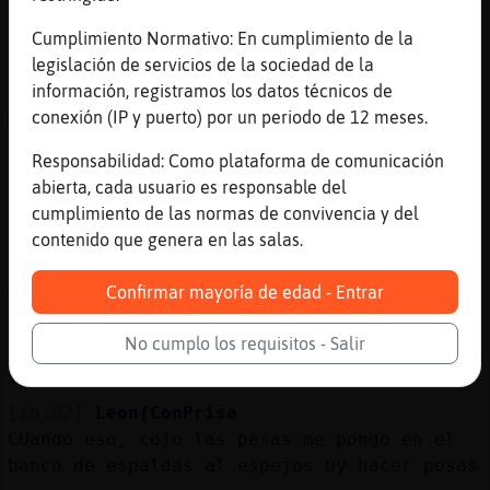
[16:01]
Pinguino{Respetable
Cumplimiento Normativo: En cumplimiento de la
No sabes mas?
legislación de servicios de la sociedad de la
[16:01]
Leon{ConPrisa
información, registramos los datos técnicos de
Ahi van todos a mirarse al espejos, digo
conexión (IP y puerto) por un periodo de 12 meses.
si? Pues ahora veras, Cojo dos pensas me
Responsabilidad: Como plataforma de comunicación
pongo de espaldas al espejos y hago pesas
abierta, cada usuario es responsable del
[16:01]
Leon{ConPrisa
cumplimiento de las normas de convivencia y del
ves, que se joda
contenido que genera en las salas.
[16:02]
Pinguino{Respetable
Jajajaja
Confirmar mayoría de edad - Entrar
[16:02]
Leon{ConPrisa
No cumplo los requisitos - Salir
en serio, tenemos un espejos de 10 metros
tendra
[16:02]
Leon{ConPrisa
CUando eso, cojo las pesas me pongo en el
banco de espaldas al espejos uy hacer pesas