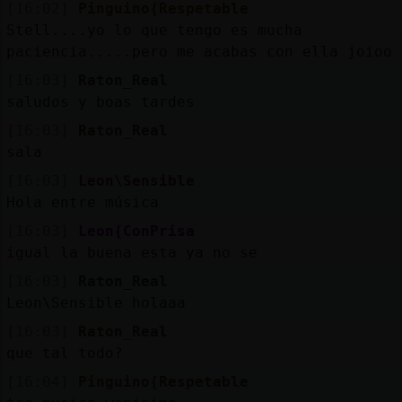
[16:02]
Pinguino{Respetable
Stell....yo lo que tengo es mucha
paciencia.....pero me acabas con ella joioo
[16:03]
Raton_Real
saludos y boas tardes
[16:03]
Raton_Real
sala
[16:03]
Leon\Sensible
Hola entre música
[16:03]
Leon{ConPrisa
igual la buena esta ya no se
[16:03]
Raton_Real
Leon\Sensible holaaa
[16:03]
Raton_Real
que tal todo?
[16:04]
Pinguino{Respetable