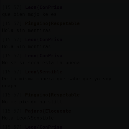
[15:57]
Leon{ConPrisa
que bien majo ke es
[15:57]
Pinguino{Respetable
Hola sin mentiras
[15:57]
Leon{ConPrisa
Hola Sin_mentiras
[15:57]
Leon{ConPrisa
No se si sera esta la buena
[15:57]
Leon\Sensible
De la misma manera que sabe que yo soy
guapa
[15:57]
Pinguino{Respetable
No me pierdo na still
[15:57]
Pajaro{Elocuente
Hola Leon\Sensible
[15:57]
Leon{ConPrisa