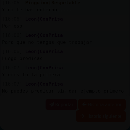
[16:06]
Pinguino{Respetable
Y ni te has enterao.....
[16:06]
Leon{ConPrisa
Por eso
[16:06]
Leon{ConPrisa
Para que no tengas que trabajar
[16:06]
Leon{ConPrisa
Luego predicas
[16:07]
Leon{ConPrisa
Y eres tu la primera
[16:07]
Leon{ConPrisa
No puedes predicar sin dar ejemplo primero
Reportar
Historia anterior
Historia siguiente