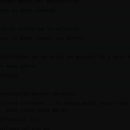
peraba menos del manzanillas
hora se mete conmigo
ita lo cortés pa lo valiente
 ser un buen chaval con brotes
-ConTimidez yo ya estoy pa manzanilla y poco 
no seas perro
bjetivo
 Hormiga{DelMonton objetivo
plicare entonces... Es buena gente seguro que
o, pero tiene días malos
a{Especial jjjj
la{Especial eso es