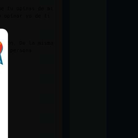
ue tu opinas de mi
o opinar yo de ti
mbién. De la misma
tra persona