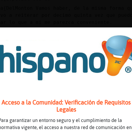
ga{DelMonton Vamos haber, de la misma forma q
lvo a reiterar por decimo quinta vez que pued
sar lo que a mi me parezca conveniente.
rito_igual, hola
 quieres menosopreciar estás en tu derecho ta
 yo puedo menospreciarte a ti o a cualquier o
de llorar
 voy a llorar por ti majo
emente eso
cto
 que no se
Acceso a la Comunidad: Verificación de Requisitos
ente macho
Legales
os que pesado
Para garantizar un entorno seguro y el cumplimiento de la
normativa vigente, el acceso a nuestra red de comunicación en