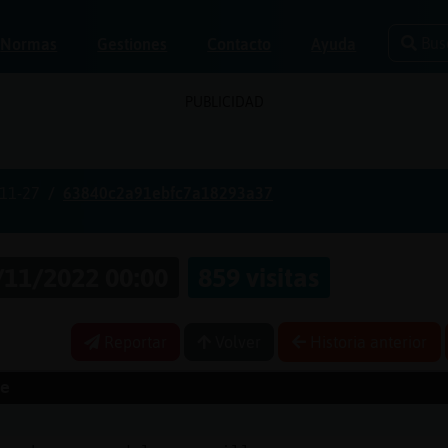
Bus
Normas
Gestiones
Contacto
Ayuda
PUBLICIDAD
11-27
63840c2a91ebfc7a18293a37
/11/2022 00:00
859 visitas
Reportar
Volver
Historia anterior
e