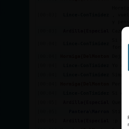
Mis blogs
Hormi
[00:03]
Lince-ConTimidez
, vue
y pen
Mis foros
[00:03]
Ardilla{Especial
Cazur
Si me
[00:04]
Lince-ConTimidez
forma
Registrar
[00:04]
Hormiga{DelMonton
Deja 
un canal
[00:04]
Lince-ConTimidez
Yo no
[00:04]
Lince-ConTimidez
Simpl
[00:04]
Hormiga{DelMonton
Perfe
Más
[00:04]
Lince-ConTimidez
Si es
gestiones
[00:05]
Ardilla{Especial
Que g
[00:05]
Pantera\Marron
Stili
[00:05]
Ardilla{Especial
:p