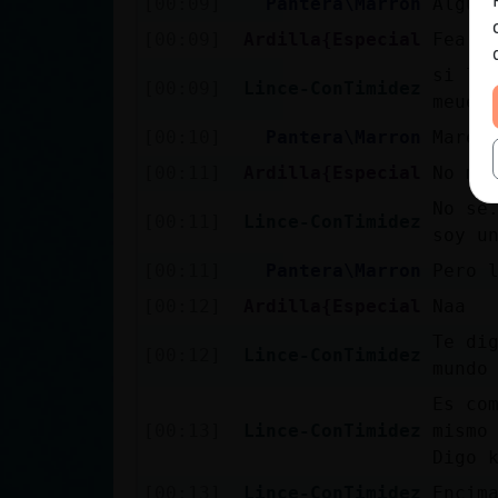
[00:09]
Pantera\Marron
Algun
[00:09]
Ardilla{Especial
Fea (
si le
[00:09]
Lince-ConTimidez
meue
[00:10]
Pantera\Marron
Mare 
[00:11]
Ardilla{Especial
No me
No se
[00:11]
Lince-ConTimidez
soy u
[00:11]
Pantera\Marron
Pero 
[00:12]
Ardilla{Especial
Naa
Te di
[00:12]
Lince-ConTimidez
mundo
Es co
[00:13]
Lince-ConTimidez
mismo
Digo 
[00:13]
Lince-ConTimidez
Encim