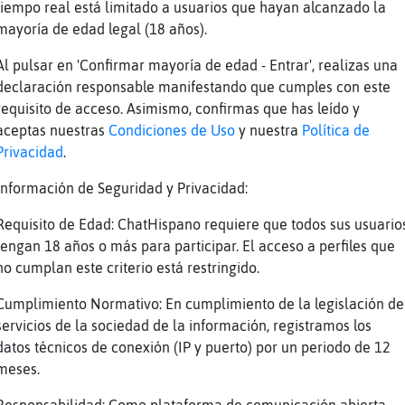
stá claro
tiempo real está limitado a usuarios que hayan alcanzado la
mayoría de edad legal (18 años).
 soy pesado yo ahora ale
 dice ...
Al pulsar en 'Confirmar mayoría de edad - Entrar', realizas una
declaración responsable manifestando que cumples con este
o porque por decir evidencias y realidades?
requisito de acceso. Asimismo, confirmas que has leído y
ué lo eres
aceptas nuestras
Condiciones de Uso
y nuestra
Política de
nada hija si piensas eso demi+
Privacidad
.
util con esta gente
Información de Seguridad y Privacidad:
por Pantera\Marron (con perdón) puedes dormir
Requisito de Edad: ChatHispano requiere que todos sus usuario
 que eres inútil
tengan 18 años o más para participar. El acceso a perfiles que
e tienes ke decir eso. A ti te gustaria ke te
no cumplan este criterio está restringido.
sta que la gente sea sincera conmigo , como y
Cumplimiento Normativo: En cumplimiento de la legislación de
os
servicios de la sociedad de la información, registramos los
datos técnicos de conexión (IP y puerto) por un periodo de 12
go hiciste Lince-ConTimidez
meses.
e guardate algo si ves ke tal