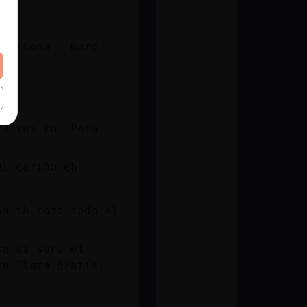
 persona . mare
ya ves tu. Pero
el cariño eh
on tb como todo el
se si sera el
me llama gratis.