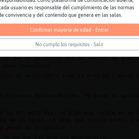
Responsabilidad: Como plataforma de comunicación abierta,
a cosa más ? Stilius
cada usuario es responsable del cumplimiento de las normas
con perdón) eres morena?
de convivencia y del contenido que genera en las salas.
 tienes ke decir todas las sinceridades a una
Confirmar mayoría de edad - Entrar
mare
No cumplo los requisitos - Salir
 contesta... Aiss
. Yo que no os siente mal de verdad, si a mi 
n poco rarecillos
lejos de serlo tanto como lo eres tú , desde 
go lo mismo Pantera\Marron. Yo tengo mi opini
mo lo del otro dia, le digo una receta ke no 
 ke me da igual. Le digo una receta gratis y 
ke menos ke un gracias
a de no dar las gracias menosprecio