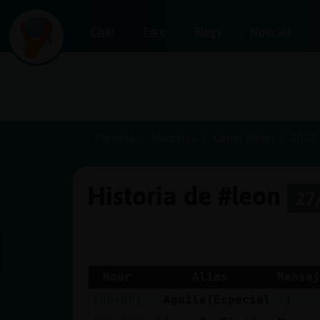
Chat
Foro
Blogs
Noticias
Iniciar
sesión
Portada
Historias
Canal #leon
2022-
Historia de #leon
27
¡Chatea
sin
publicidad!
Hour
Alias
Mensaj
[00:00]
Aguila{Especial
:)
Crear
una