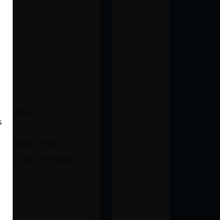
 agusto
s
 dijeran eso?
o lo soy contigo