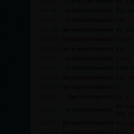
[00:00]
Lince-ConTimidez
No es
cuenta
[00:00]
Ardilla{Especial
Ala a
[00:00]
Ardilla{Especial
Ves
[00:00]
Hormiga{DelMonton
No qu
Reservar
[00:00]
Hormiga{DelMonton
Puede
alias
[00:01]
Hormiga{DelMonton
Ojo
[00:01]
Ardilla{Especial
Lince
Actualizar
[00:01]
Ardilla{Especial
Lob0 
contraseña
[00:01]
Hormiga{DelMonton
Soy o
[00:01]
Hormiga{DelMonton
🙂
[00:02]
Aguila{Especial
Es el
Actualizar
Me ex
IP virtual
[00:02]
Ardilla{Especial
que y
[00:03]
Hormiga{DelMonton
Aguil
[00:03]
Hormiga{DelMonton
Ardil