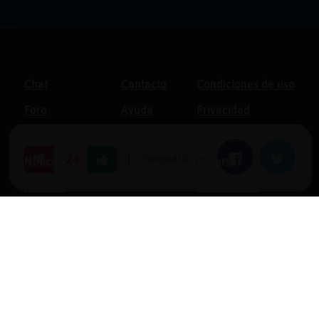
Chat
Contacto
Condiciones de uso
Foro
Ayuda
Privacidad
Blogs
Política de cookies
|
Compartir en:
Facebook
Twitter
-24
Noticias
Soporte
Normas
Anunciantes
Estadísticas
Historias
Tu foro gratis