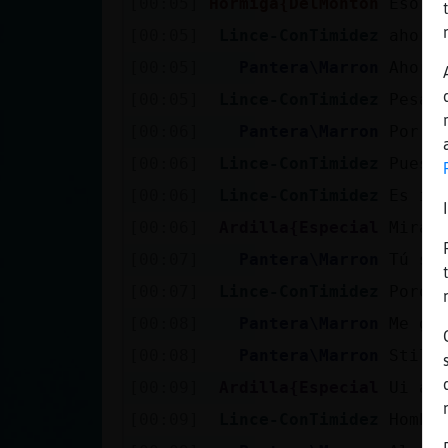
[00:05]
Hormiga{DelMonton
Eso e
[00:05]
Lince-ConTimidez
ahora
[00:05]
Pantera\Marron
Ahora
[00:05]
Lince-ConTimidez
Pesad
[00:06]
Pantera\Marron
Por q
[00:06]
Lince-ConTimidez
Pues 
[00:06]
Lince-ConTimidez
Es in
[00:06]
Ardilla{Especial
Mira 
[00:07]
Pantera\Marron
Tú si
[00:07]
Lince-ConTimidez
Porqu
[00:08]
Pantera\Marron
Me gu
[00:08]
Pantera\Marron
Stili
[00:09]
Ardilla{Especial
Ui al
[00:09]
Lince-ConTimidez
Hombr