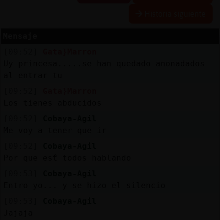
Historia siguiente
Mensaje
Reserva
[09:52]
Gata}Marron
alias
Uy princesa.....se han quedado anonadados
al entrar tu
[09:52]
Gata}Marron
Actuali
Los tienes abducidos
contras
[09:52]
Cobaya-Agil
Me voy a tener que ir
[09:52]
Cobaya-Agil
Actuali
Por que estᩳ todos hablando
IP
[09:53]
Cobaya-Agil
virtual
Entro yo... y se hizo el silencio
[09:53]
Cobaya-Agil
Jajaja