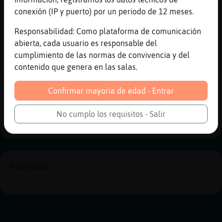
[09:57]
LinceFuerte
conexión (IP y puerto) por un periodo de 12 meses.
Le ces bien a todo el mundo
Responsabilidad: Como plataforma de comunicación
[09:57]
Gata}Marron
abierta, cada usuario es responsable del
Ay....eres un romantico stelios
cumplimiento de las normas de convivencia y del
[09:57]
LinceFuerte
contenido que genera en las salas.
Y al que no le caigas bien peor pa el
Confirmar mayoría de edad - Entrar
Reportar
Historia anterior
No cumplo los requisitos - Salir
Historia siguiente
PUBLICIDAD