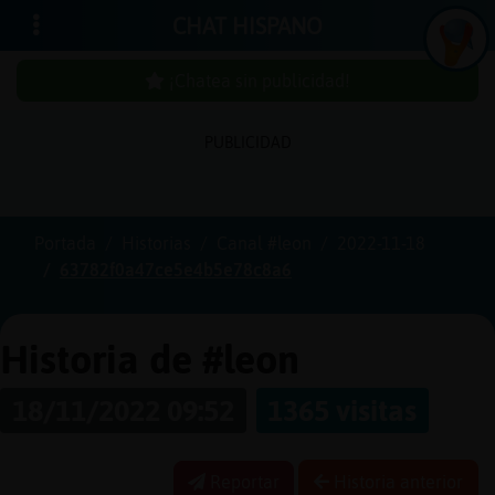
CHAT HISPANO
¡Chatea sin publicidad!
PUBLICIDAD
Iniciar
sesión
Portada
Historias
Canal #leon
2022-11-18
63782f0a47ce5e4b5e78c8a6
¡Chatea
sin
publici
Historia de #leon
18/11/2022 09:52
1365 visitas
Crear
una
Reportar
Historia anterior
cuenta