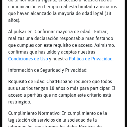
[09:55]
LinceFuerte
comunicación en tiempo real está limitado a usuarios
Yo eso me lo giardo para mi
que hayan alcanzado la mayoría de edad legal (18
[09:56]
Gata}Marron
años).
Ya has contestado jijijiji
Al pulsar en 'Confirmar mayoría de edad - Entrar',
[09:56]
Cobaya-Agil
realizas una declaración responsable manifestando
LinceFuerte que har�yo sin ti...
que cumples con este requisito de acceso. Asimismo,
[09:56]
Cobaya-Agil
confirmas que has leído y aceptas nuestras
Por lo menos a 鬠le caigo bien
Condiciones de Uso
y nuestra
Política de Privacidad
.
[09:56]
Cobaya-Agil
Información de Seguridad y Privacidad:
Jajaja
Requisito de Edad: ChatHispano requiere que todos
[09:57]
LinceFuerte
sus usuarios tengan 18 años o más para participar. El
Yo sin ti me siento perdido
acceso a perfiles que no cumplan este criterio está
[09:57]
Gata}Marron
restringido.
Uyssss...a mi me dicen eso....y me derrito
Cumplimiento Normativo: En cumplimiento de la
[09:57]
LinceFuerte
legislación de servicios de la sociedad de la
Eso es mentira
información, registramos los datos técnicos de