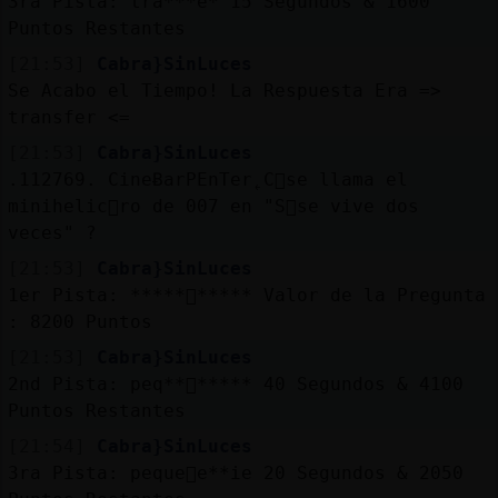
3ra Pista: tra***e* 15 Segundos & 1600
Puntos Restantes
[21:53]
Cabra}SinLuces
Se Acabo el Tiempo! La Respuesta Era =>
transfer <=
[21:53]
Cabra}SinLuces
.112769. CineɃarPEnTer˿C󭯠se llama el
minihelic󰴥ro de 007 en "S󬯠se vive dos
veces" ?
[21:53]
Cabra}SinLuces
1er Pista: *****񪠪***** Valor de la Pregunta
: 8200 Puntos
[21:53]
Cabra}SinLuces
2nd Pista: peq**񪠪***** 40 Segundos & 4100
Puntos Restantes
[21:54]
Cabra}SinLuces
3ra Pista: peque񡠪e**ie 20 Segundos & 2050