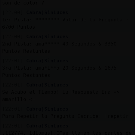
son de color ?
[22:00]
Cabra}SinLuces
1er Pista: ******** Valor de la Pregunta :
6700 Puntos
[22:00]
Cabra}SinLuces
2nd Pista: ama***** 40 Segundos & 3350
Puntos Restantes
[22:01]
Cabra}SinLuces
3ra Pista: ama*i**o 20 Segundos & 1675
Puntos Restantes
[22:01]
Cabra}SinLuces
Se Acabo el Tiempo! La Respuesta Era =>
amarillo <=
[22:01]
Cabra}SinLuces
Para Repetir la Pregunta Escribe: !repetir
[22:01]
Cabra}SinLuces
.112774. Idiomasɭ˿C󭯠se llaman las partes de