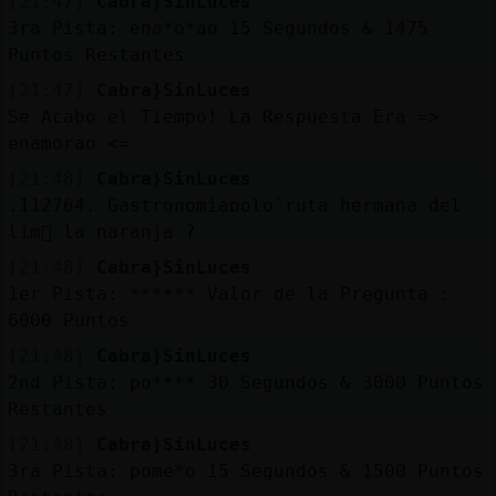
[21:47]
Cabra}SinLuces
Mis
3ra Pista: ena*o*ao 15 Segundos & 1475
blogs
Puntos Restantes
[21:47]
Cabra}SinLuces
Se Acabo el Tiempo! La Respuesta Era =>
Mis
enamorao <=
foros
[21:48]
Cabra}SinLuces
.112764. Gastronomiaɒoloˆruta hermana del
lim󮠹 la naranja ?
Registr
[21:48]
Cabra}SinLuces
un
1er Pista: ****** Valor de la Pregunta :
canal
6000 Puntos
[21:48]
Cabra}SinLuces
2nd Pista: po**** 30 Segundos & 3000 Puntos
Restantes
Más
[21:48]
Cabra}SinLuces
gestion
3ra Pista: pome*o 15 Segundos & 1500 Puntos