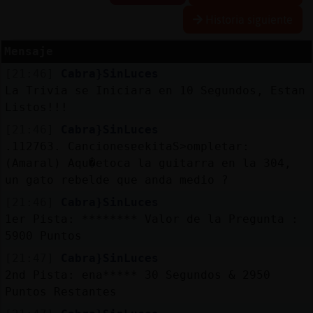
Historia siguiente
Mensaje
Reserva
[21:46]
Cabra}SinLuces
alias
La Trivia se Iniciara en 10 Segundos, Estan
Listos!!!
[21:46]
Cabra}SinLuces
Actuali
.112763. CancionesɐekitaS˃ompletar:
contras
(Amaral) Aqu�etoca la guitarra en la 304,
un gato rebelde que anda medio ?
[21:46]
Cabra}SinLuces
1er Pista: ******** Valor de la Pregunta :
Actuali
5900 Puntos
IP
virtual
[21:47]
Cabra}SinLuces
2nd Pista: ena***** 30 Segundos & 2950
Puntos Restantes