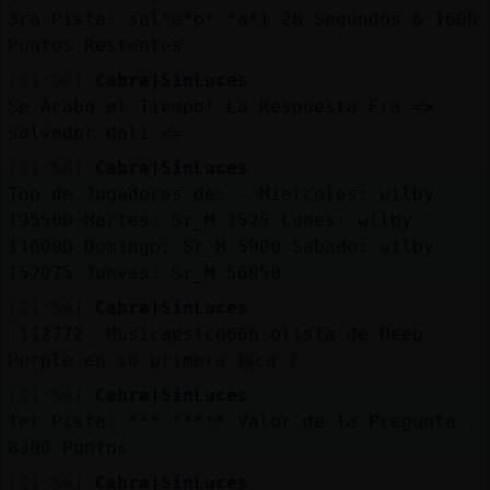
3ra Pista: sal*a*o* *a*i 20 Segundos & 1600
Puntos Restantes
[21:58]
Cabra}SinLuces
Se Acabo el Tiempo! La Respuesta Era =>
salvador dali <=
[21:58]
Cabra}SinLuces
Top de Jugadores de: - Miercoles: wilby
195500 Martes: Sr_M 1525 Lunes: wilby
116000 Domingo: Sr_M 5900 Sabado: wilby
152075 Jueves: Sr_M 56050
[21:59]
Cabra}SinLuces
.112772. Musicaɐsico666˓olista de Deep
Purple en su primera 鰯ca ?
[21:59]
Cabra}SinLuces
1er Pista: *** ***** Valor de la Pregunta :
8300 Puntos
[21:59]
Cabra}SinLuces