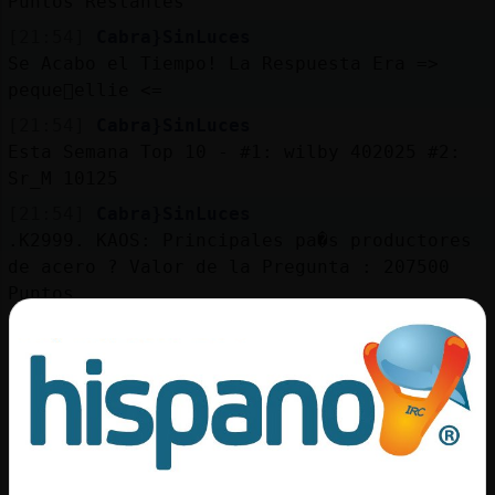
Puntos Restantes
[21:54]
Cabra}SinLuces
Se Acabo el Tiempo! La Respuesta Era =>
peque񡠮ellie <=
[21:54]
Cabra}SinLuces
Esta Semana Top 10 - #1: wilby 402025 #2:
Sr_M 10125
[21:54]
Cabra}SinLuces
.K2999. KAOS: Principales pa�s productores
de acero ? Valor de la Pregunta : 207500
Puntos
[21:54]
Cabra}SinLuces
1er Pista: Cinco Posibles Respuestas Cada
Respuesta Vale : 41500 Puntos
[21:55]
Cabra}SinLuces
2da Pista: [Ch***] [Est**** ******] [Ja***]
[Ru***] [Cor** *** ***] 40 Segundos