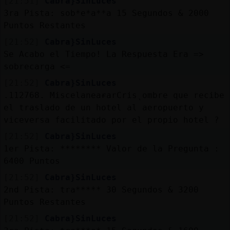
[21:51]
Cabra}SinLuces
3ra Pista: sob*e*a**a 15 Segundos & 2000
Puntos Restantes
[21:52]
Cabra}SinLuces
Se Acabo el Tiempo! La Respuesta Era =>
sobrecarga <=
[21:52]
Cabra}SinLuces
.112768. MiscelaneaɍarCrisˎombre que recibe
el traslado de un hotel al aeropuerto y
viceversa facilitado por el propio hotel ?
[21:52]
Cabra}SinLuces
1er Pista: ******** Valor de la Pregunta :
6400 Puntos
[21:52]
Cabra}SinLuces
2nd Pista: tra***** 30 Segundos & 3200
Puntos Restantes
[21:52]
Cabra}SinLuces