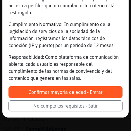
Restantes
acceso a perfiles que no cumplan este criterio está
[21:56]
Cabra}SinLuces
restringido.
3ra Pista: ac**o 20 Segundos & 1275 Puntos
Cumplimiento Normativo: En cumplimiento de la
Restantes
legislación de servicios de la sociedad de la
[21:57]
Cabra}SinLuces
información, registramos los datos técnicos de
Se Acabo el Tiempo! La Respuesta Era =>
conexión (IP y puerto) por un periodo de 12 meses.
acaro <=
Responsabilidad: Como plataforma de comunicación
[21:57]
Cabra}SinLuces
abierta, cada usuario es responsable del
.112771. Arteɭ˨Pintura) Autor de "Galatea
cumplimiento de las normas de convivencia y del
de las esferas" ?
contenido que genera en las salas.
[21:57]
Cabra}SinLuces
1er Pista: ******** **** Valor de la
Confirmar mayoría de edad - Entrar
Pregunta : 6400 Puntos
[21:58]
Cabra}SinLuces
No cumplo los requisitos - Salir
2nd Pista: sal***** **** 40 Segundos & 3200
Puntos Restantes
[21:58]
Cabra}SinLuces