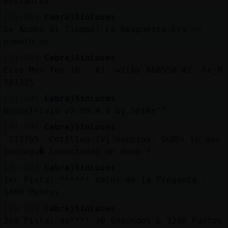
Restantes
[21:48]
Cabra}SinLuces
Se Acabo el Tiempo! La Respuesta Era =>
pomelo <=
[21:48]
Cabra}SinLuces
Este Mes Top 10 - #1: wilby 660550 #2: Sr_M
181225
[21:49]
Cabra}SinLuces
BogusTrivia v2.06.4.6 by SpiKe^^
[21:49]
Cabra}SinLuces
.112765. Cotilleo-TVɭˁnuncios: Qu頥s lo que
consegu� levantando un dedo ?
[21:49]
Cabra}SinLuces
1er Pista: ****** Valor de la Pregunta :
6400 Puntos
[21:49]
Cabra}SinLuces
2nd Pista: do**** 30 Segundos & 3200 Puntos