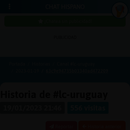
CHAT HISPANO
¡Chatea sin publicidad!
PUBLICIDAD
Iniciar
sesión
Portada
Historias
Canal #lc-uruguay
2023-01-19
63c9e94735b03340ad472209
¡Chatea
sin
publici
Historia de #lc-uruguay
19/01/2023 21:46
556 visitas
Crear
una
Reportar
Historia anterior
cuenta