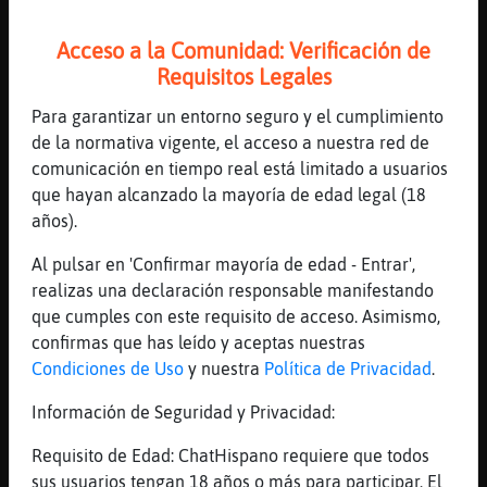
[21:55]
Cabra}SinLuces
3ra Pista: [Ch**a] [Esta*o* u*i*o*] [Ja*o*]
Acceso a la Comunidad: Verificación de
[Ru*ia] [Corea *e* *u*] 20 Segundos
Requisitos Legales
[21:55]
Cabra}SinLuces
Para garantizar un entorno seguro y el cumplimiento
Se Acabo el Tiempo! Ninguno Menciono
de la normativa vigente, el acceso a nuestra red de
[China] [Estados unidos] [Japon] [Rusia]
comunicación en tiempo real está limitado a usuarios
[Corea del sur]
que hayan alcanzado la mayoría de edad legal (18
[21:56]
Cabra}SinLuces
años).
Para Apagar la Trivia Escribe: !parar
Al pulsar en 'Confirmar mayoría de edad - Entrar',
[21:56]
Cabra}SinLuces
realizas una declaración responsable manifestando
.112770. Idiomasɭˊuegos de palabras: Arᣮido
que cumples con este requisito de acceso. Asimismo,
de alto precio ?
confirmas que has leído y aceptas nuestras
[21:56]
Cabra}SinLuces
Condiciones de Uso
y nuestra
Política de Privacidad
.
1er Pista: ***** Valor de la Pregunta :
5100 Puntos
Información de Seguridad y Privacidad:
[21:56]
Cabra}SinLuces
Requisito de Edad: ChatHispano requiere que todos
2nd Pista: ac*** 40 Segundos & 2550 Puntos
sus usuarios tengan 18 años o más para participar. El