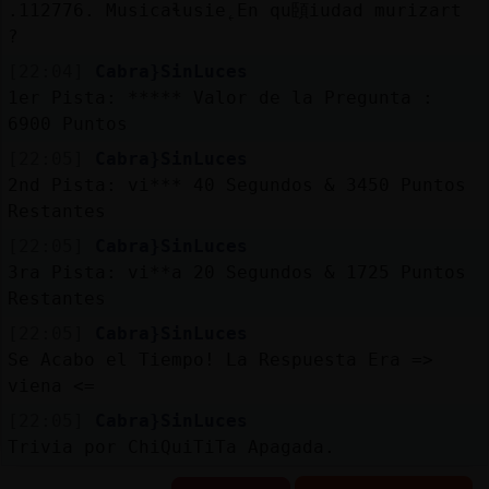
.112776. Musicaɬusie˿En qu頣iudad muri󠍯zart
?
[22:04]
Cabra}SinLuces
1er Pista: ***** Valor de la Pregunta :
6900 Puntos
[22:05]
Cabra}SinLuces
2nd Pista: vi*** 40 Segundos & 3450 Puntos
Restantes
[22:05]
Cabra}SinLuces
3ra Pista: vi**a 20 Segundos & 1725 Puntos
Restantes
[22:05]
Cabra}SinLuces
Se Acabo el Tiempo! La Respuesta Era =>
viena <=
[22:05]
Cabra}SinLuces
Trivia por ChiQuiTiTa Apagada.