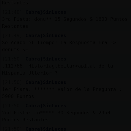
Restantes
[21:49]
Cabra}SinLuces
3ra Pista: donu** 15 Segundos & 1600 Puntos
Restantes
[21:49]
Cabra}SinLuces
Se Acabo el Tiempo! La Respuesta Era =>
donuts <=
[21:50]
Cabra}SinLuces
.112766. Historiaɡlbeitar˃apital de la
Hispania Ulterior ?
[21:50]
Cabra}SinLuces
1er Pista: ******* Valor de la Pregunta :
5900 Puntos
[21:50]
Cabra}SinLuces
2nd Pista: co***** 30 Segundos & 2950
Puntos Restantes
[21:50]
Cabra}SinLuces