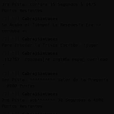
3ra Pista: cor*u*a 15 Segundos & 1475
Puntos Restantes
[21:50]
Cabra}SinLuces
Se Acabo el Tiempo! La Respuesta Era =>
corduba <=
[21:51]
Cabra}SinLuces
Para Iniciar la Trivia Escribe: !jugar
[21:51]
Cabra}SinLuces
.112767. Idiomasɭ˄e ingl鳠a espa񯬺 overload
?
[21:51]
Cabra}SinLuces
1er Pista: ********** Valor de la Pregunta
: 8000 Puntos
[21:51]
Cabra}SinLuces
2nd Pista: sob******* 30 Segundos & 4000
Puntos Restantes