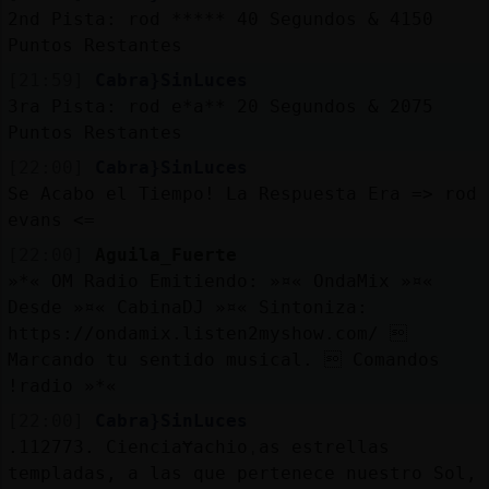
2nd Pista: rod ***** 40 Segundos & 4150
Puntos Restantes
[21:59]
Cabra}SinLuces
3ra Pista: rod e*a** 20 Segundos & 2075
Puntos Restantes
[22:00]
Cabra}SinLuces
Se Acabo el Tiempo! La Respuesta Era => rod
evans <=
[22:00]
Aguila_Fuerte
»*« OM Radio Emitiendo: »¤« OndaMix »¤«
Desde »¤« CabinaDJ »¤« Sintoniza:
https://ondamix.listen2myshow.com/ 
Marcando tu sentido musical.  Comandos
!radio »*«
[22:00]
Cabra}SinLuces
.112773. CienciaɎachioˌas estrellas
templadas, a las que pertenece nuestro Sol,