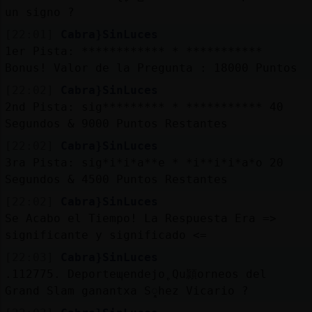
un signo ?
[22:01]
Cabra}SinLuces
1er Pista: ************ * ***********
Bonus! Valor de la Pregunta : 18000 Puntos
[22:02]
Cabra}SinLuces
2nd Pista: sig********* * *********** 40
Segundos & 9000 Puntos Restantes
[22:02]
Cabra}SinLuces
3ra Pista: sig*i*i*a**e * *i**i*i*a*o 20
Segundos & 4500 Puntos Restantes
[22:02]
Cabra}SinLuces
Se Acabo el Tiempo! La Respuesta Era =>
significante y significado <=
[22:03]
Cabra}SinLuces
.112775. Deporteɰendejo˿Qu頴orneos del
Grand Slam gan󠁲antxa Sᮣhez Vicario ?