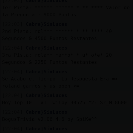
[22:03]
Cabra}SinLuces
1er Pista: ****** ****** * ** **** Valor de
la Pregunta : 9000 Puntos
[22:03]
Cabra}SinLuces
2nd Pista: rol*** ****** * ** **** 40
Segundos & 4500 Puntos Restantes
[22:04]
Cabra}SinLuces
3ra Pista: rola** *a**o* * u* o*e* 20
Segundos & 2250 Puntos Restantes
[22:04]
Cabra}SinLuces
Se Acabo el Tiempo! La Respuesta Era =>
roland garros y us open <=
[22:04]
Cabra}SinLuces
Hoy Top 10 - #1: wilby 90525 #2: Sr_M 8600
[22:04]
Cabra}SinLuces
BogusTrivia v2.06.4.6 by SpiKe^^
[22:04]
Cabra}SinLuces