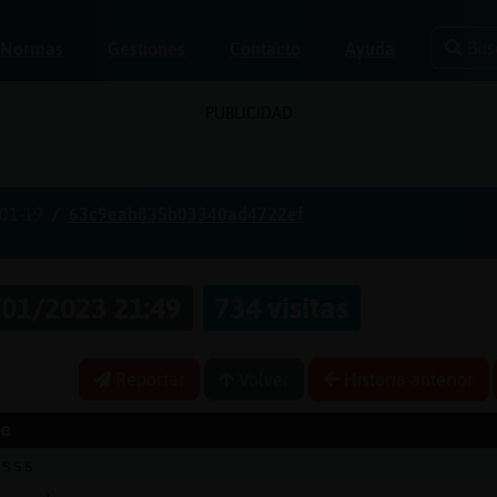
Bus
Normas
Gestiones
Contacto
Ayuda
PUBLICIDAD
01-19
63c9eab835b03340ad4722ef
01/2023 21:49
734 visitas
Reportar
Volver
Historia anterior
e
ssss