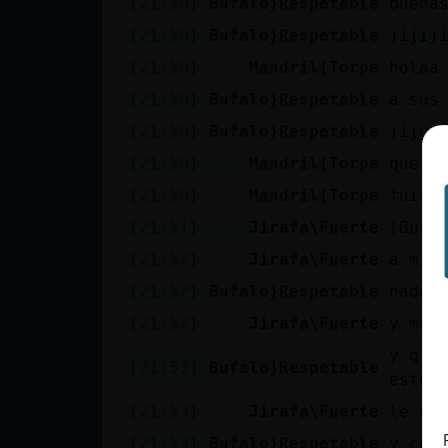
[21:50]
Bufalo}Respetable
buena
cuenta
[21:50]
Bufalo}Respetable
jijij
[21:50]
Mandril{Torpe
holaa
[21:50]
Bufalo}Respetable
a sus
Reservar
[21:50]
Bufalo}Respetable
jijuj
alias
[21:50]
Mandril{Torpe
que o
[21:50]
Mandril{Torpe
fuist
Actualizar
[21:51]
Jirafa\Fuerte
[Bufa
contraseña
[21:52]
Jirafa\Fuerte
a mi 
[21:52]
Bufalo}Respetable
nada 
[21:52]
Jirafa\Fuerte
y me 
Actualizar
y q r
IP virtual
[21:53]
Bufalo}Respetable
este 
[21:53]
Jirafa\Fuerte
le di
[21:53]
Bufalo}Respetable
y col