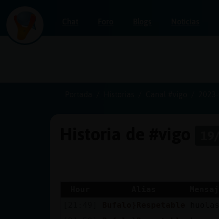
Chat
Foro
Blogs
Noticias
Iniciar
sesión
Portada
Historias
Canal #vigo
2023-
Historia de #vigo
19/
¡Chatea
sin
publicidad!
Hour
Alias
Mensaj
[21:49]
Bufalo}Respetable
huola
Crear
una