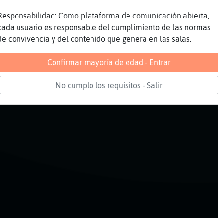
 las Harvey tb me sirven jijiji
Responsabilidad: Como plataforma de comunicación abierta,
cada usuario es responsable del cumplimiento de las normas
s ourense
de convivencia y del contenido que genera en las salas.
en la provincia de orense
Confirmar mayoría de edad - Entrar
Reportar
Volver
Historia anterior
No cumplo los requisitos - Salir