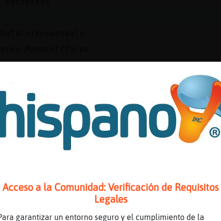
s nochessss
i
 Bufalo}Respetable
 pies Mandril{Torpe
u
bsesion
e en moto hoy Bufalo}Respetable ?
lo}Respetable] holaa
me dieron un golpe el dia 4 de noviembre
de obsesion jijiji
dice el tio del taller quieres un coche de co
emedio... tenía cita para su inspección en la
Acceso a la Comunidad: Verificación de Requisitos
mes
Legales
go no pero aquella moto como me mola
Para garantizar un entorno seguro y el cumplimiento de la
o Jirafa\Fuerte?