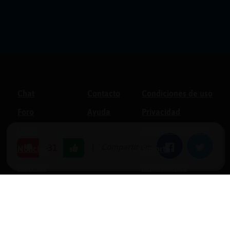
Chat
Contacto
Condiciones de uso
Foro
Ayuda
Privacidad
Blogs
Política de cookies
|
Compartir en:
Facebook
Twitter
-31
Noticias
Soporte
Normas
Anunciantes
Estadísticas
Historias
Tu foro gratis