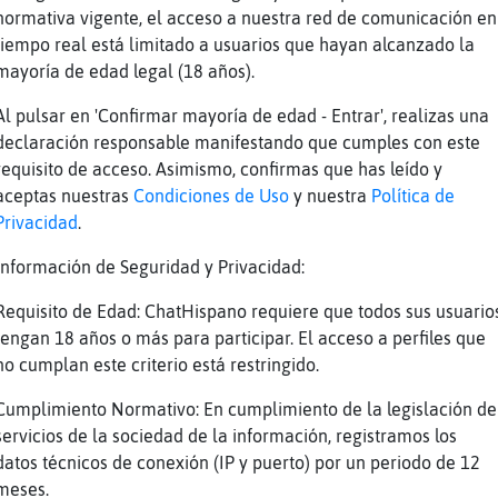
normativa vigente, el acceso a nuestra red de comunicación en
 que si
tiempo real está limitado a usuarios que hayan alcanzado la
.. yo de mayor quiero ser como tu
mayoría de edad legal (18 años).
o}Respetable holaa
Al pulsar en 'Confirmar mayoría de edad - Entrar', realizas una
i Mandril{Torpe... me puse como un pito
declaración responsable manifestando que cumples con este
requisito de acceso. Asimismo, confirmas que has leído y
una vespa de mi padre del a񯠣atapun jajaja
aceptas nuestras
Condiciones de Uso
y nuestra
Política de
m... un respecto a las vespa q son toda una l
Privacidad
.
jajjaa
Información de Seguridad y Privacidad:
as escarabajo de las motos jijiji
Requisito de Edad: ChatHispano requiere que todos sus usuario
Bufalo}Respetable
tengan 18 años o más para participar. El acceso a perfiles que
s LibelulaVeloz
no cumplan este criterio está restringido.
a una harley
Cumplimiento Normativo: En cumplimiento de la legislación de
jajajaja
servicios de la sociedad de la información, registramos los
domingo ruta hasta celanova q tomar un cocido
datos técnicos de conexión (IP y puerto) por un periodo de 12
meses.
olegas tb moteros