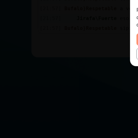
[21:57]
Bufalo}Respetable
a ver
[21:57]
Jirafa\Fuerte
eso e
[21:57]
Bufalo}Respetable
sipi 