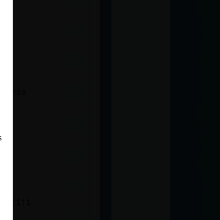
eyenda
s
 jijiji