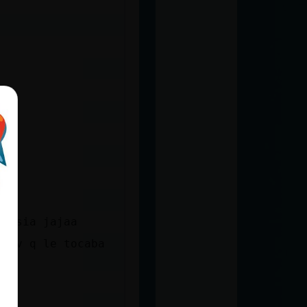
rtesia jajaa
 itv q le tocaba