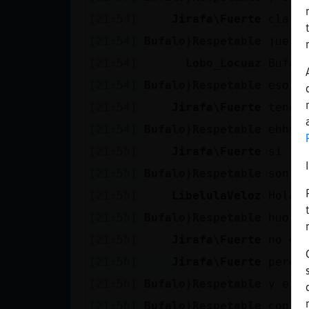
Mis blogs
[21:53]
Jirafa\Fuerte
claro
[21:54]
Bufalo}Respetable
juer.
[21:54]
Lobo_Locuaz
Bufal
Mis foros
[21:54]
Bufalo}Respetable
eso s
[21:54]
Jirafa\Fuerte
tengo 
[21:54]
Bufalo}Respetable
ehhmm
Registrar
un canal
[21:55]
Jirafa\Fuerte
si ja
[21:55]
Bufalo}Respetable
son l
[21:55]
LibelulaVeloz
Hola 
Más
[21:55]
Bufalo}Respetable
huola
gestiones
[21:55]
Jirafa\Fuerte
no er
[21:56]
Jirafa\Fuerte
pero 
[21:56]
Bufalo}Respetable
y el 
[21:56]
Bufalo}Respetable
con c