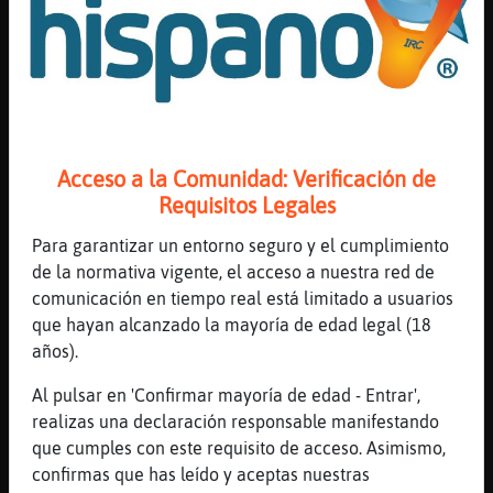
[05:03]
Mosca\Locuaz
2nd Pista: gon***** 40 Segundos & 3400
Puntos Restantes
[05:03]
Mosca\Locuaz
3ra Pista: gon*a*e* 20 Segundos & 1700
Puntos Restantes
Acceso a la Comunidad: Verificación de
[05:03]
Mosca\Locuaz
Requisitos Legales
Se Acabo el Tiempo! La Respuesta Era =>
gonzalez <=
Para garantizar un entorno seguro y el cumplimiento
[05:03]
Mosca\Locuaz
de la normativa vigente, el acceso a nuestra red de
Hoy Top 10 - #1: Sr_M 4400
comunicación en tiempo real está limitado a usuarios
que hayan alcanzado la mayoría de edad legal (18
[05:04]
Mosca\Locuaz
años).
BogusTrivia v2.06.4.6 by SpiKe^^
[05:04]
Mosca\Locuaz
Al pulsar en 'Confirmar mayoría de edad - Entrar',
.109500. Cancionesɭ˃ompletar: (Danza
realizas una declaración responsable manifestando
Invisible) Reina de los siete mares ?
que cumples con este requisito de acceso. Asimismo,
confirmas que has leído y aceptas nuestras
[05:04]
Mosca\Locuaz