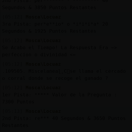
2nd Pista: per******* * ********* 40
Segundos & 3850 Puntos Restantes
[05:12]
Mosca\Locuaz
3ra Pista: per*e**io* o *i*i*i*a* 20
Segundos & 1925 Puntos Restantes
[05:12]
Mosca\Locuaz
Se Acabo el Tiempo! La Respuesta Era =>
perfeccion o divinidad <=
[05:12]
Mosca\Locuaz
.109505. Miscelaneaɭ˿C󭯠se llama el cercado
o corral donde se recoge el ganado ?
[05:12]
Mosca\Locuaz
1er Pista: ***** Valor de la Pregunta :
7300 Puntos
[05:13]
Mosca\Locuaz
2nd Pista: re*** 40 Segundos & 3650 Puntos
Restantes