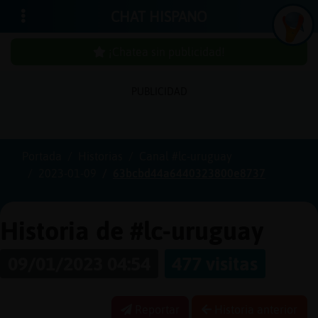
CHAT HISPANO
¡Chatea sin publicidad!
PUBLICIDAD
Iniciar
sesión
Portada
Historias
Canal #lc-uruguay
2023-01-09
63bcbd44a6440323800e8737
¡Chatea
sin
publici
Historia de #lc-uruguay
09/01/2023 04:54
477 visitas
Crear
una
Reportar
Historia anterior
cuenta