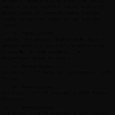
de papel, piedra y tijera escribe !elijo
papel o !elijo tijera o !elijo piedra Si
deseas jugar el juego de dados escribe
!dados Si quieres saber tu lag escribe
.ping
[05:08]
Mosca\Locuaz
.109502. Personajesɭ˿Qu頦ue Jes�s Aguirre
adem᳠de editor y escritor, estudiante de
Filosof�y Teolog� acad魩co, y el
decimoctavo duque de Alba ?
[05:08]
Mosca\Locuaz
1er Pista: **** Valor de la Pregunta : 5300
Puntos
[05:08]
Mosca\Locuaz
2nd Pista: cu** 40 Segundos & 2650 Puntos
Restantes
[05:09]
Mosca\Locuaz
3ra Pista: cu*a 20 Segundos & 1325 Puntos