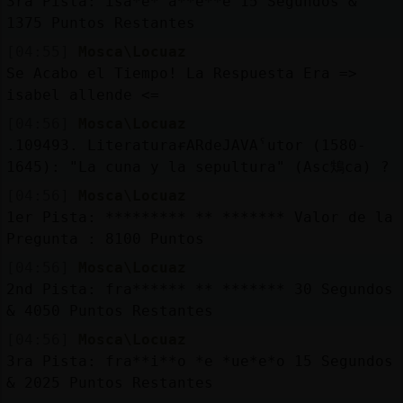
3ra Pista: isa*e* a**e**e 15 Segundos &
Mis
1375 Puntos Restantes
blogs
[04:55]
Mosca\Locuaz
Se Acabo el Tiempo! La Respuesta Era =>
isabel allende <=
Mis
[04:56]
Mosca\Locuaz
foros
.109493. LiteraturaɍARdeJAVAˁutor (1580-
1645): "La cuna y la sepultura" (Asc鴩ca) ?
[04:56]
Mosca\Locuaz
Registr
1er Pista: ********* ** ******* Valor de la
un
Pregunta : 8100 Puntos
canal
[04:56]
Mosca\Locuaz
2nd Pista: fra****** ** ******* 30 Segundos
& 4050 Puntos Restantes
[04:56]
Mosca\Locuaz
Más
3ra Pista: fra**i**o *e *ue*e*o 15 Segundos
gestion
& 2025 Puntos Restantes