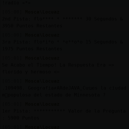
!radio »*«
[05:00]
Mosca\Locuaz
2nd Pista: flo**** * ******* 30 Segundos &
3950 Puntos Restantes
[05:00]
Mosca\Locuaz
3ra Pista: flo*i*o * *e**o*o 15 Segundos &
1975 Puntos Restantes
[05:01]
Mosca\Locuaz
Se Acabo el Tiempo! La Respuesta Era =>
florido y hermoso <=
[05:01]
Mosca\Locuaz
.109498. GeografiaɍARdeJAVA˿Cuᬠes la ciudad
m᳠populosa del estado de Minnesota ?
[05:01]
Mosca\Locuaz
1er Pista: *********** Valor de la Pregunta
: 5900 Puntos
[05:01]
Mosca\Locuaz