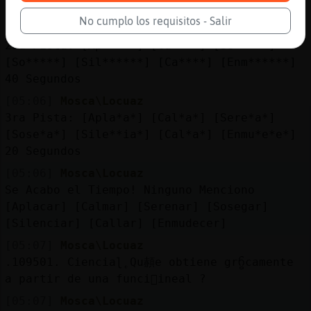
Respuesta Vale : 38300 Puntos
No cumplo los requisitos - Salir
[05:06]
Mosca\Locuaz
2da Pista: [Ap*****] [Ca****] [Se*****]
[So*****] [Sil******] [Ca****] [Enm******]
40 Segundos
[05:06]
Mosca\Locuaz
3ra Pista: [Apla*a*] [Cal*a*] [Sere*a*]
[Sose*a*] [Sile**ia*] [Cal*a*] [Enmu*e*e*]
20 Segundos
[05:06]
Mosca\Locuaz
Se Acabo el Tiempo! Ninguno Menciono
[Aplacar] [Calmar] [Serenar] [Sosegar]
[Silenciar] [Callar] [Enmudecer]
[05:07]
Mosca\Locuaz
.109501. Cienciaɭ˿Qu頳e obtiene grᦩcamente
a partir de una funci󮠬ineal ?
[05:07]
Mosca\Locuaz