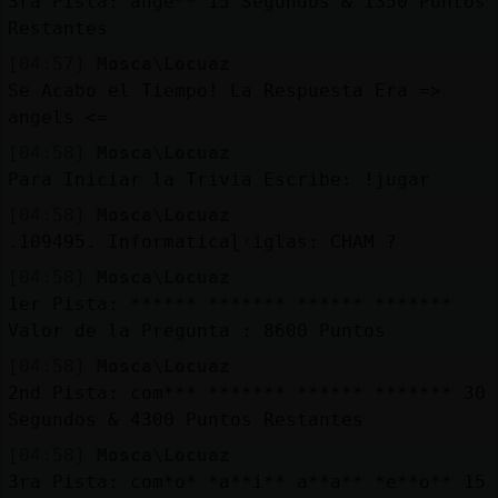
3ra Pista: ange** 15 Segundos & 1350 Puntos
Restantes
[04:57]
Mosca\Locuaz
Se Acabo el Tiempo! La Respuesta Era =>
angels <=
[04:58]
Mosca\Locuaz
Para Iniciar la Trivia Escribe: !jugar
[04:58]
Mosca\Locuaz
.109495. Informaticaɭ˓iglas: CHAM ?
[04:58]
Mosca\Locuaz
1er Pista: ****** ******* ****** *******
Valor de la Pregunta : 8600 Puntos
[04:58]
Mosca\Locuaz
2nd Pista: com*** ******* ****** ******* 30
Segundos & 4300 Puntos Restantes
[04:58]
Mosca\Locuaz
3ra Pista: com*o* *a**i** a**a** *e**o** 15