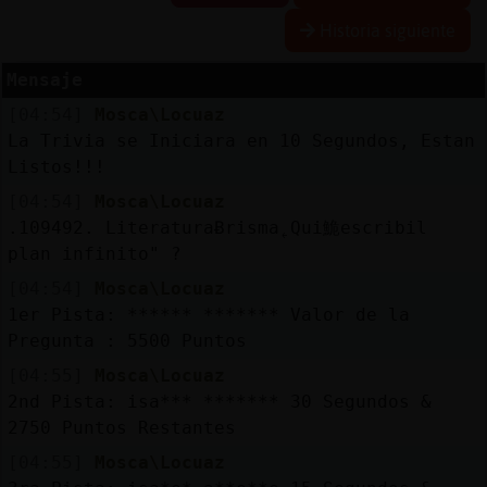
Historia siguiente
Mensaje
Reserva
[04:54]
Mosca\Locuaz
alias
La Trivia se Iniciara en 10 Segundos, Estan
Listos!!!
[04:54]
Mosca\Locuaz
Actuali
.109492. LiteraturaɃrisma˿Qui鮠escribi󠢅l
contras
plan infinito" ?
[04:54]
Mosca\Locuaz
1er Pista: ****** ******* Valor de la
Pregunta : 5500 Puntos
Actuali
IP
[04:55]
Mosca\Locuaz
virtual
2nd Pista: isa*** ******* 30 Segundos &
2750 Puntos Restantes
[04:55]
Mosca\Locuaz