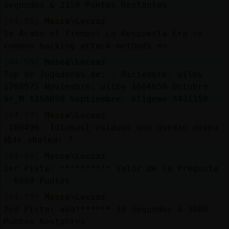
Segundos & 2150 Puntos Restantes
[04:58]
Mosca\Locuaz
Se Acabo el Tiempo! La Respuesta Era =>
common hacking attack methods <=
[04:59]
Mosca\Locuaz
Top de Jugadores de: - Diciembre: wilby
1298975 Noviembre: wilby 1664650 Octubre:
Sr_M 1258050 Septiembre: eligeme 3431150
[04:59]
Mosca\Locuaz
.109496. Idiomasɭ˒esiduos que quedan despu
鳠de abalear ?
[04:59]
Mosca\Locuaz
1er Pista: ********** Valor de la Pregunta
: 6000 Puntos
[04:59]
Mosca\Locuaz
2nd Pista: aba******* 30 Segundos & 3000
Puntos Restantes