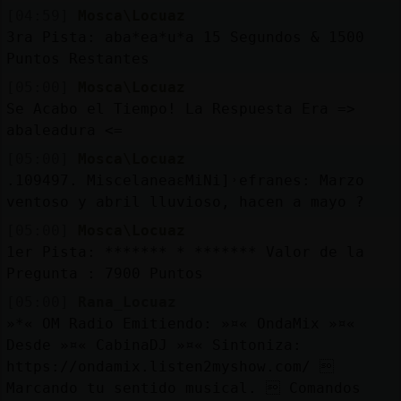
[04:59]
Mosca\Locuaz
3ra Pista: aba*ea*u*a 15 Segundos & 1500
Puntos Restantes
[05:00]
Mosca\Locuaz
Se Acabo el Tiempo! La Respuesta Era =>
abaleadura <=
[05:00]
Mosca\Locuaz
.109497. MiscelaneaɛMiNi]˒efranes: Marzo
ventoso y abril lluvioso, hacen a mayo ?
[05:00]
Mosca\Locuaz
1er Pista: ******* * ******* Valor de la
Pregunta : 7900 Puntos
[05:00]
Rana_Locuaz
»*« OM Radio Emitiendo: »¤« OndaMix »¤«
Desde »¤« CabinaDJ »¤« Sintoniza:
https://ondamix.listen2myshow.com/ 
Marcando tu sentido musical.  Comandos