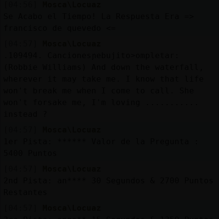
[04:56]
Mosca\Locuaz
Se Acabo el Tiempo! La Respuesta Era =>
francisco de quevedo <=
[04:57]
Mosca\Locuaz
.109494. Cancionesɲebujito˃ompletar:
(Robbie Williams) And down the waterfall,
wherever it may take me. I know that life
won't break me when I come to call. She
won't forsake me, I'm loving ...........
instead ?
[04:57]
Mosca\Locuaz
1er Pista: ****** Valor de la Pregunta :
5400 Puntos
[04:57]
Mosca\Locuaz
2nd Pista: an**** 30 Segundos & 2700 Puntos
Restantes
[04:57]
Mosca\Locuaz