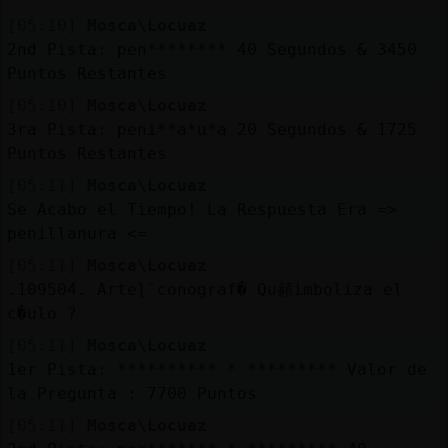
[05:10]
Mosca\Locuaz
2nd Pista: pen******** 40 Segundos & 3450
Puntos Restantes
[05:10]
Mosca\Locuaz
3ra Pista: peni**a*u*a 20 Segundos & 1725
Puntos Restantes
[05:11]
Mosca\Locuaz
Se Acabo el Tiempo! La Respuesta Era =>
penillanura <=
[05:11]
Mosca\Locuaz
.109504. Arteɭˉconograf� Qu頳imboliza el
c�ulo ?
[05:11]
Mosca\Locuaz
1er Pista: ********** * ********* Valor de
la Pregunta : 7700 Puntos
[05:11]
Mosca\Locuaz