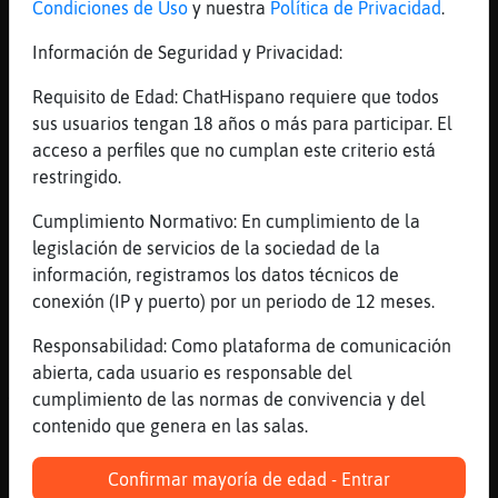
Condiciones de Uso
y nuestra
Política de Privacidad
.
1er Pista: ****** ******* **** *** Valor de
la Pregunta : 8000 Puntos
Información de Seguridad y Privacidad:
[05:04]
Mosca\Locuaz
Requisito de Edad: ChatHispano requiere que todos
2nd Pista: qui*** ******* **** *** 40
sus usuarios tengan 18 años o más para participar. El
Segundos & 4000 Puntos Restantes
acceso a perfiles que no cumplan este criterio está
[05:04]
Mosca\Locuaz
restringido.
3ra Pista: quie*o *a*e**o o**a *e* 20
Segundos & 2000 Puntos Restantes
Cumplimiento Normativo: En cumplimiento de la
legislación de servicios de la sociedad de la
[05:05]
Mosca\Locuaz
información, registramos los datos técnicos de
Se Acabo el Tiempo! La Respuesta Era =>
conexión (IP y puerto) por un periodo de 12 meses.
quiero hacerlo otra vez <=
[05:05]
Mosca\Locuaz
Responsabilidad: Como plataforma de comunicación
.K2638. KAOS: Menciona sin󮩭os de la palabra
abierta, cada usuario es responsable del
Acallar ? Valor de la Pregunta : 268100
cumplimiento de las normas de convivencia y del
Puntos
contenido que genera en las salas.
[05:05]
Mosca\Locuaz
Confirmar mayoría de edad - Entrar
1er Pista: Siete Posibles Respuestas Cada