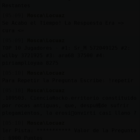
Restantes
[05:09]
Mosca\Locuaz
Se Acabo el Tiempo! La Respuesta Era =>
cura <=
[05:09]
Mosca\Locuaz
TOP 10 Jugadores - #1: Sr_M 572049125 #2:
wilby 3721925 #3: ara68 37500 #4:
piriamplioyaa 8275
[05:10]
Mosca\Locuaz
Para Repetir la Pregunta Escribe: !repetir
[05:10]
Mosca\Locuaz
.109503. CienciaɌocko˔erritorio constituido
por rocas antiguas, que, despu鳠de sufrir
plegamientos, la erosi󮠣onvirti󠥮 casi llano ?
[05:10]
Mosca\Locuaz
1er Pista: *********** Valor de la Pregunta
: 6900 Puntos