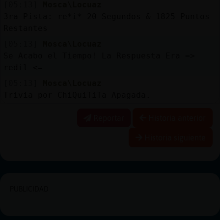
[05:13]
Mosca\Locuaz
3ra Pista: re*i* 20 Segundos & 1825 Puntos
Restantes
[05:13]
Mosca\Locuaz
Se Acabo el Tiempo! La Respuesta Era =>
redil <=
[05:13]
Mosca\Locuaz
Trivia por ChiQuiTiTa Apagada.
Reportar
Historia anterior
Historia siguiente
PUBLICIDAD