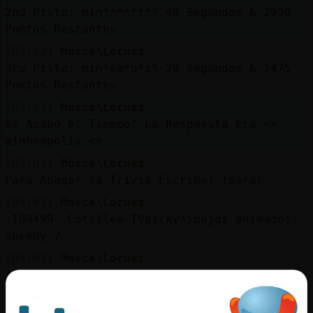
2nd Pista: min******** 40 Segundos & 2950
Puntos Restantes
[05:02]
Mosca\Locuaz
3ra Pista: min*ea*o*i* 20 Segundos & 1475
Puntos Restantes
[05:02]
Mosca\Locuaz
Se Acabo el Tiempo! La Respuesta Era =>
minneapolis <=
[05:02]
Mosca\Locuaz
Para Apagar la Trivia Escribe: !parar
[05:02]
Mosca\Locuaz
.109499. Cotilleo-TVɖicky˄ibujos animados:
Speedy ?
[05:02]
Mosca\Locuaz
1er Pista: ******** Valor de la Pregunta :
6800 Puntos