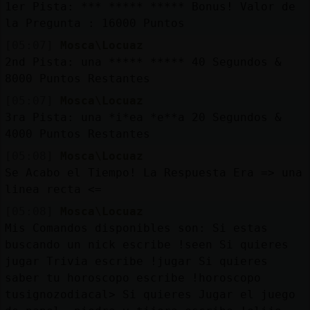
1er Pista: *** ***** ***** Bonus! Valor de
la Pregunta : 16000 Puntos
[05:07]
Mosca\Locuaz
2nd Pista: una ***** ***** 40 Segundos &
8000 Puntos Restantes
[05:07]
Mosca\Locuaz
3ra Pista: una *i*ea *e**a 20 Segundos &
4000 Puntos Restantes
[05:08]
Mosca\Locuaz
Se Acabo el Tiempo! La Respuesta Era => una
linea recta <=
[05:08]
Mosca\Locuaz
Mis Comandos disponibles son: Si estas
buscando un nick escribe !seen
Si quieres
jugar Trivia escribe !jugar Si quieres
saber tu horoscopo escribe !horoscopo
tusignozodiacal> Si quieres Jugar el juego