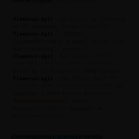
Canal #lc-uruguay
-
09/01/2023 09:51
Flamenco-Agil
: La Trivia se Iniciara
en 10 Segundos, Estan Listos!!!
Flamenco-Agil
: .109546.
IdiomasɁker˂able a espa񯬺 fai un cutu
que'scarabaya'l peyeyu ?
Flamenco-Agil
: 1er Pista: **** **
**** *** **** *** ***** ** *****
Valor de la Pregunta : 8700 Puntos
Flamenco-Agil
: 2nd Pista: hac* **
**** *** **** *** ***** ** ***** 30
Segundos & 4350 Puntos Restantes
Rinoceronte\Feliz
: Entra
Rinoceronte\Feliz Operador de
Rinoceronte\Feliz
...
88 líneas de 3 usuarios
537 visitas
0 puntos