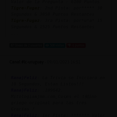
Valor de la Pregunta : 6100 Puntos
Tigre-Fugaz
: 2nd Pista: por***** 30
Segundos & 3050 Puntos Restantes
Tigre-Fugaz
: 3ra Pista: por*u*a* 15
Segundos & 1525 Puntos Restantes
...
87 líneas de 2 usuarios
508 visitas
-1 puntos
Canal #lc-uruguay
-
09/01/2023 16:51
Rana}Feliz
: La Trivia se Iniciara en
10 Segundos, Estan Listos!!!
Rana}Feliz
: .109642.
Mitologiaɴjmm.com˿Cuᬠes el t鲭ino
griego original para las tres
Gracias ?
Rana}Feliz
: 1er Pista: ******* Valor