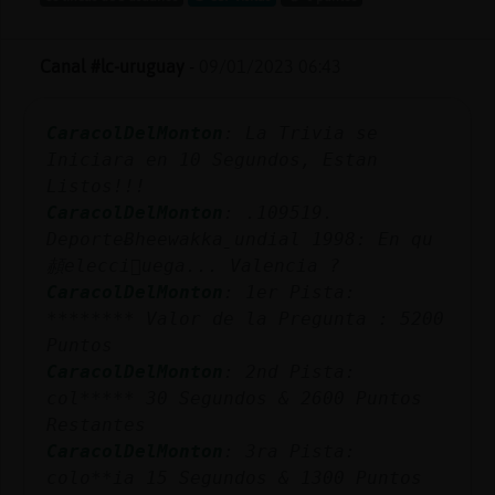
Canal #lc-uruguay
-
09/01/2023 06:43
CaracolDelMonton
: La Trivia se
Iniciara en 10 Segundos, Estan
Listos!!!
CaracolDelMonton
: .109519.
DeporteɃheewakkaˍundial 1998: En qu
頳elecci󮠪uega... Valencia ?
CaracolDelMonton
: 1er Pista:
******** Valor de la Pregunta : 5200
Puntos
CaracolDelMonton
: 2nd Pista:
col***** 30 Segundos & 2600 Puntos
Restantes
CaracolDelMonton
: 3ra Pista:
colo**ia 15 Segundos & 1300 Puntos