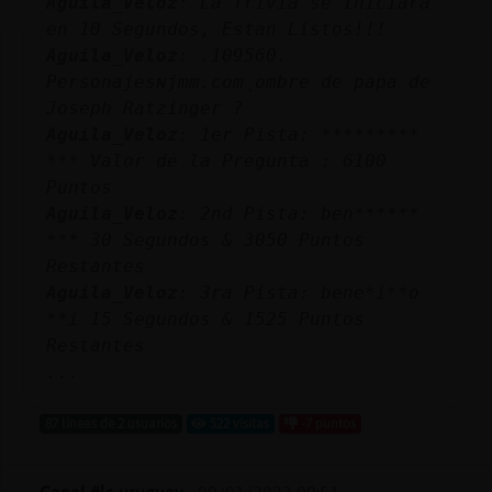
Aguila_Veloz
: La Trivia se Iniciara
en 10 Segundos, Estan Listos!!!
Aguila_Veloz
: .109560.
Personajesɴjmm.comˎombre de papa de
Joseph Ratzinger ?
Aguila_Veloz
: 1er Pista: *********
*** Valor de la Pregunta : 6100
Puntos
Aguila_Veloz
: 2nd Pista: ben******
*** 30 Segundos & 3050 Puntos
Restantes
Aguila_Veloz
: 3ra Pista: bene*i**o
**i 15 Segundos & 1525 Puntos
Restantes
...
87 líneas de 2 usuarios
522 visitas
-7 puntos