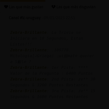
Las que más gustan
Las que más disgustan
Canal #lc-uruguay
-
09/01/2023 22:51
Reserva
alias
Zebra-Brillante
: La Trivia se
Iniciara en 10 Segundos, Estan
Listos!!!
Actuali
Zebra-Brillante
: .109778.
contras
Mitologiaɭ˨Griega) ߑui鮠mat󠳩n querer
a S魥le ?
Zebra-Brillante
: 1er Pista: ****
Valor de la Pregunta : 6400 Puntos
Actuali
Zebra-Brillante
: 2nd Pista: ze** 30
IP
Segundos & 3200 Puntos Restantes
virtual
Zebra-Brillante
: 3ra Pista: ze** 15
Segundos & 1600 Puntos Restantes
...