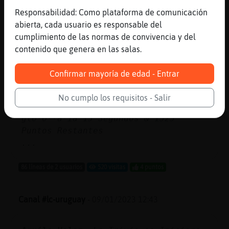
Zebra_Eficiente
: .109601. Medicina-
Responsabilidad: Como plataforma de comunicación
Saludɭˈemorragia de la lengua ?
abierta, cada usuario es responsable del
Zebra_Eficiente
: 1er Pista:
cumplimiento de las normas de convivencia y del
*********** Valor de la Pregunta :
contenido que genera en las salas.
6100 Puntos
Zebra_Eficiente
: 2nd Pista:
Confirmar mayoría de edad - Entrar
glo******** 30 Segundos & 3050
Puntos Restantes
No cumplo los requisitos - Salir
Zebra_Eficiente
: 3ra Pista:
glo*o**a*ia 15 Segundos & 1525
Puntos Restantes
...
86 líneas de 2 usuarios
520 visitas
4 puntos
Canal #lc-uruguay
-
09/01/2023 12:43