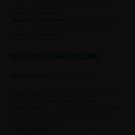
***** ****** 30 Segundos & 3850
Puntos Restantes
Mandril_Eficiente
: 3ra Pista: beni*o
*e*e* *a**o* 15 Segundos & 1925
Puntos Restantes
...
88 líneas de 2 usuarios
516 visitas
3 puntos
Canal #lc-uruguay
-
09/01/2023 17:59
Tigre-Fugaz
: La Trivia se Iniciara
en 10 Segundos, Estan Listos!!!
Tigre-Fugaz
: .109669. Arteɭ˿En qu頰
a�estᮠel monasterio de los jer󮩭os y
la torre de Belem ?
Tigre-Fugaz
: 1er Pista: ********