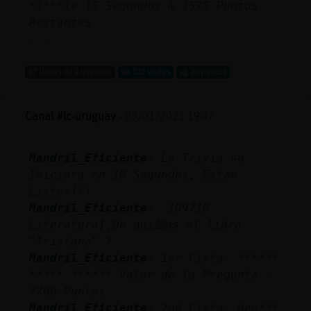
*i***ie 15 Segundos & 1575 Puntos
Restantes
...
87 líneas de 2 usuarios
522 visitas
20 puntos
Canal #lc-uruguay
-
09/01/2023 19:47
Mandril_Eficiente
: La Trivia se
Iniciara en 10 Segundos, Estan
Listos!!!
Mandril_Eficiente
: .109710.
Literaturaɭ˿De qui鮠es el libro
"Tristana" ?
Mandril_Eficiente
: 1er Pista: ******
***** ****** Valor de la Pregunta :
7700 Puntos
Mandril_Eficiente
: 2nd Pista: ben***