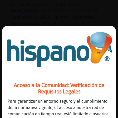
de la Pregunta : 5700 Puntos
Rana}Feliz
: 2nd Pista: ca***** 30
Segundos & 2850 Puntos Restantes
Rana}Feliz
: 3ra Pista: cari*e* 15
Segundos & 1425 Puntos Restantes
...
87 líneas de 2 usuarios
530 visitas
4 puntos
Canal #lc-uruguay
-
09/01/2023 15:59
Oveja{Veloz
: La Trivia se Iniciara
Acceso a la Comunidad: Verificación de
en 10 Segundos, Estan Listos!!!
Requisitos Legales
Oveja{Veloz
: .109628.
DeporteɁnnieˆ�tbol: Qui鮠fue el mḩmo
Para garantizar un entorno seguro y el cumplimiento
goleador en el Torneo Clausura de
de la normativa vigente, el acceso a nuestra red de
1994 ?
comunicación en tiempo real está limitado a usuarios