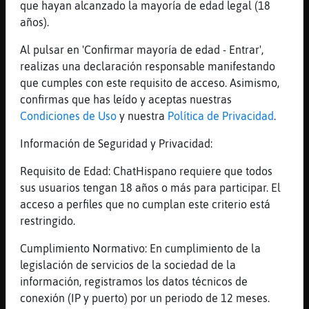
Oveja{Veloz
: 1er Pista: ******
que hayan alcanzado la mayoría de edad legal (18
****** Valor de la Pregunta : 7800
años).
Puntos
Al pulsar en 'Confirmar mayoría de edad - Entrar',
Oveja{Veloz
: 2nd Pista: her***
realizas una declaración responsable manifestando
****** 30 Segundos & 3900 Puntos
que cumples con este requisito de acceso. Asimismo,
Restantes
confirmas que has leído y aceptas nuestras
Oveja{Veloz
: 3ra Pista: her*a*
Condiciones de Uso
y nuestra
Política de Privacidad
.
**e**o 15 Segundos & 1950 Puntos
Restantes
Información de Seguridad y Privacidad:
...
Requisito de Edad: ChatHispano requiere que todos
87 líneas de 2 usuarios
507 visitas
-3 puntos
sus usuarios tengan 18 años o más para participar. El
acceso a perfiles que no cumplan este criterio está
restringido.
Canal #lc-uruguay
-
09/01/2023 14:50
Cumplimiento Normativo: En cumplimiento de la
legislación de servicios de la sociedad de la
Zebra_Eficiente
: La Trivia se
información, registramos los datos técnicos de
Iniciara en 10 Segundos, Estan
conexión (IP y puerto) por un periodo de 12 meses.
Listos!!!