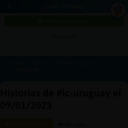
CHAT HISPANO
¡Chatea sin publicidad!
PUBLICIDAD
Iniciar
sesión
Portada
Historias
Canal #lc-uruguay
2023-01-09
¡Chatea
sin
publici
Historias de #lc-uruguay el
09/01/2023
Crear
una
Últimas publicadas
Más vistas
cuenta