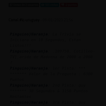
Mis
87 líneas de 2 usuarios
515 visitas
-2 puntos
blogs
Canal #lc-uruguay
-
09/01/2023 21:56
Mis
Pinguino}Naranja
: La Trivia se
foros
Iniciara en 10 Segundos, Estan
Listos!!!
Pinguino}Naranja
: .109750. Cotilleo-
Registr
TVɭˍarido de Madonna de 2000 a 2008
un
?
canal
Pinguino}Naranja
: 1er Pista: ***
******* Valor de la Pregunta : 6300
Puntos
Pinguino}Naranja
: 2nd Pista: guy
Más
******* 30 Segundos & 3150 Puntos
gestion
Restantes
Pinguino}Naranja
: 3ra Pista: guy