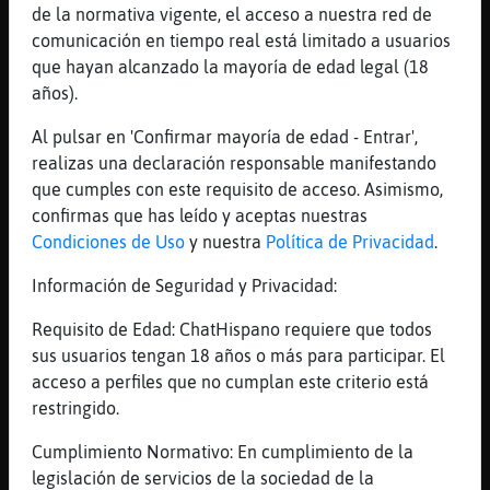
de la normativa vigente, el acceso a nuestra red de
[15:25]
Leon}Sensible
comunicación en tiempo real está limitado a usuarios
es un manga de la tipa de ranmma e inuyasha
que hayan alcanzado la mayoría de edad legal (18
[15:25]
Oveja{ConBravura
años).
eso iba a preguntarte
Al pulsar en 'Confirmar mayoría de edad - Entrar',
[15:25]
Oveja{ConBravura
realizas una declaración responsable manifestando
la forma de dibujar se me hacia muy
que cumples con este requisito de acceso. Asimismo,
conocida
confirmas que has leído y aceptas nuestras
[15:26]
Oveja{ConBravura
Condiciones de Uso
y nuestra
Política de Privacidad
.
debe estar buena entonces
Información de Seguridad y Privacidad:
[15:27]
Leon}Sensible
graciosísima
Requisito de Edad: ChatHispano requiere que todos
[15:27]
Leon}Sensible
sus usuarios tengan 18 años o más para participar. El
ya para el 4 episodio tienes un pentagrama
acceso a perfiles que no cumplan este criterio está
amoroso xD
restringido.
[15:27]
Oveja{ConBravura
Cumplimiento Normativo: En cumplimiento de la
hentay (?
legislación de servicios de la sociedad de la