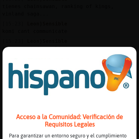
Mis
tienes chainsawan, ranking of kings,
blogs
vinland saga...
[15:23]
Leon}Sensible
komi cant communicate
Mis
[15:23]
Leon}Sensible
foros
cosas variadas y lindas
[15:24]
Oveja{ConBravura
Mmm que extraño, se ve super retro
Registr
[15:24]
Oveja{ConBravura
un
Y me recuerda a algo
canal
[15:24]
Oveja{ConBravura
No existía antes?
[15:24]
Oveja{ConBravura
Acceso a la Comunidad: Verificación de
Más
Digo, porque dice 2022...
Requisitos Legales
gestion
[15:24]
Leon}Sensible
sip es un remake
Para garantizar un entorno seguro y el cumplimiento