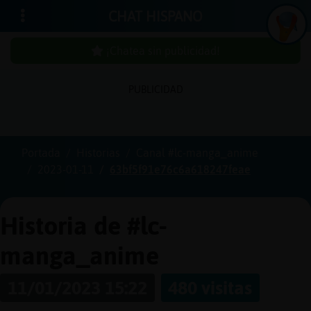
CHAT HISPANO
¡Chatea sin publicidad!
PUBLICIDAD
Iniciar
sesión
Portada
Historias
Canal #lc-manga_anime
2023-01-11
63bf5f91e76c6a618247feae
¡Chatea
sin
publici
Historia de #lc-
manga_anime
Crear
11/01/2023 15:22
480 visitas
una
cuenta