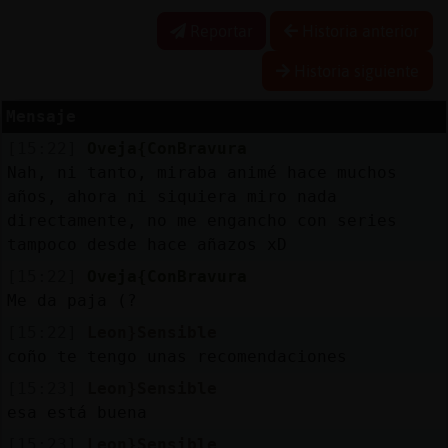
Reportar
Historia anterior
Historia siguiente
Reserva
alias
Mensaje
[15:22]
Oveja{ConBravura
Nah, ni tanto, miraba animé hace muchos
años, ahora ni siquiera miro nada
Actuali
directamente, no me engancho con series
contras
tampoco desde hace añazos xD
[15:22]
Oveja{ConBravura
Me da paja (?
Actuali
[15:22]
Leon}Sensible
IP
coño te tengo unas recomendaciones
virtual
[15:23]
Leon}Sensible
esa está buena
[15:23]
Leon}Sensible