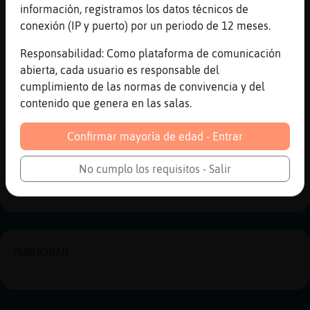
[15:28]
Leon}Sensible
información, registramos los datos técnicos de
golden kamui es otra genial
conexión (IP y puerto) por un periodo de 12 meses.
[15:28]
Leon}Sensible
Responsabilidad: Como plataforma de comunicación
https://youtu.be/BrfHq87HTSM
abierta, cada usuario es responsable del
[15:28]
Caracol}Azul
cumplimiento de las normas de convivencia y del
YouTube Video publicado por : Leon}Sensible
contenido que genera en las salas.
They ate sea otters | Golden Kamuy - 3m 2s
Confirmar mayoría de edad - Entrar
Reportar
Historia anterior
No cumplo los requisitos - Salir
Historia siguiente
PUBLICIDAD