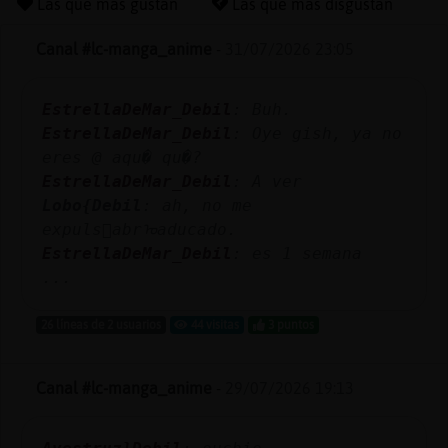
Las que más gustan
Las que más disgustan
Canal #lc-manga_anime
-
31/07/2026 23:05
Reserva
EstrellaDeMar_Debil
: Buh.
alias
EstrellaDeMar_Debil
: Oye gish, ya no
eres @ aqu� qu�?
EstrellaDeMar_Debil
: A ver
Actuali
Lobo{Debil
: ah, no me
contras
expuls󬠨abrᠣaducado.
EstrellaDeMar_Debil
: es 1 semana
...
Actuali
26 líneas de 2 usuarios
44 visitas
3 puntos
IP
virtual
Canal #lc-manga_anime
-
29/07/2026 19:13