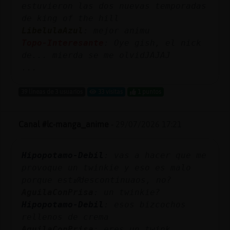
estuvieron las dos nuevas temporadas
de king of the hill
LibelulaAzul
: mejor animu
Topo-Interesante
: Oye gish, el nick
de... mierda se me olvid󠊁JAJAJ
...
39 líneas de 3 usuarios
33 visitas
1 puntos
Canal #lc-manga_anime
-
29/07/2026 17:21
Hipopotamo-Debil
: vas a hacer que me
provoque un twinkie y eso es malo
porque estᮠdescontinuaos, no?
AguilaConPrisa
: un twinkie?
Hipopotamo-Debil
: esos bizcochos
rellenos de crema
AguilaConPrisa
: eres un twink