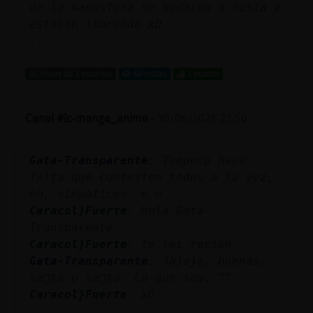
de la manosfera se mudaron a rusia y
estaban llorando xD
...
30 líneas de 3 usuarios
60 visitas
1 puntos
Canal #lc-manga_anime
-
30/06/2026 21:50
Gata-Transparente
: Tampoco hace
falta que contesten todos a la vez,
eh, simpaticos. e.e
Caracol}Fuerte
: Hola Gata-
Transparente
Caracol}Fuerte
: te leí recién
Gata-Transparente
: Jajaja, buenas,
se񯲩ta o se񯲩to. Lo que sea. ^^
Caracol}Fuerte
: xD
...