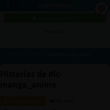
CHAT HISPANO
¡Chatea sin publicidad!
PUBLICIDAD
Iniciar
sesión
Portada
Historias
Canal #lc-manga_anime
¡Chatea
sin
Historias de #lc-
publici
manga_anime
Crear
Últimas publicadas
Más vistas
una
cuenta