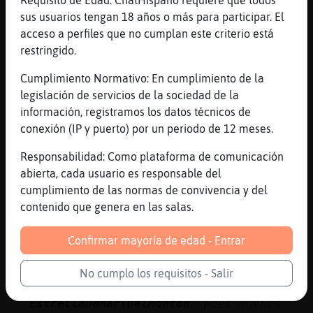
proto para el odont󬯧o.
sus usuarios tengan 18 años o más para participar. El
Topo}Locuaz
: ohh
acceso a perfiles que no cumplan este criterio está
Topo}Locuaz
: que te vaya bien
restringido.
Pajaro_Elocuente
: arigatou
Cumplimiento Normativo: En cumplimiento de la
...
legislación de servicios de la sociedad de la
información, registramos los datos técnicos de
40 líneas de 2 usuarios
52 visitas
1 puntos
conexión (IP y puerto) por un periodo de 12 meses.
Responsabilidad: Como plataforma de comunicación
Canal #lc-manga_anime
-
30/06/2026 22:09
abierta, cada usuario es responsable del
cumplimiento de las normas de convivencia y del
Jirafa_Naranja
: para nada
contenido que genera en las salas.
Jirafa_Naranja
: les hizo mal la
manosfera
Confirmar mayoría de edad - Entrar
Jirafa_Naranja
: u.u
Pantera_Insufrible
: manosfera,
No cumplo los requisitos - Salir
xdddd.
EstrellaDeMar\DelMonton
: pues muchos