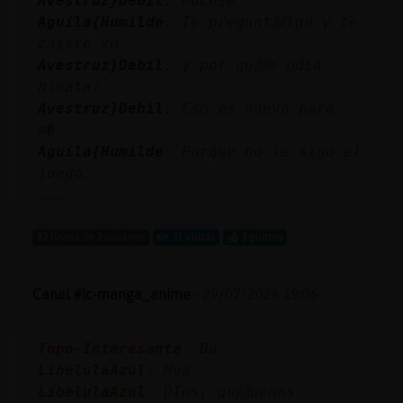
Avestruz}Debil
: ouchie
Mis
Aguila{Humilde
: Te pregunt頡lgo y te
blogs
caiste xd
Avestruz}Debil
: y por qu頴e odia
hinata?
Avestruz}Debil
: Eso es nuevo para
Mis
m�.
foros
Aguila{Humilde
: Porque no le sigo el
juego.
...
Registr
un
82 líneas de 2 usuarios
31 visitas
3 puntos
canal
Canal #lc-manga_anime
-
29/07/2026 19:06
Más
Topo-Interesante
: Bu
gestion
LibelulaAzul
: Mua
LibelulaAzul
: DIos, qu頢uenas