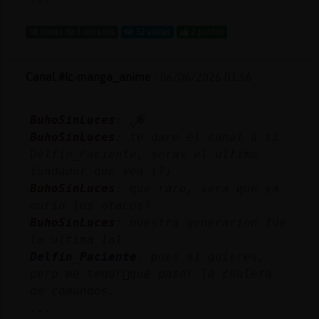
58 líneas de 3 usuarios
52 visitas
2 puntos
Canal #lc-manga_anime
-
06/06/2026 01:56
BuhoSinLuces
: ڸ�
BuhoSinLuces
: te dare el canal a ti
Delfin_Paciente, seras el ultimo
fundador que vea (?)
BuhoSinLuces
: que raro, sera que ya
murio los otacos?
BuhoSinLuces
: nuestra generacion fue
la ultima lol
Delfin_Paciente
: pues si quieres,
pero me tendr᳠que pasar la chuleta
de comandos.
...