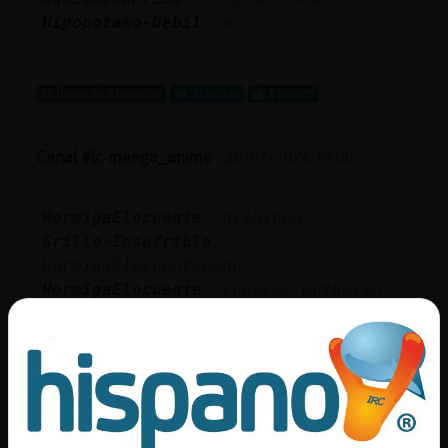
Hipopotamo-Debil
: x
...
28 líneas de 3 usuarios
33 visitas
1 puntos
Canal #lc-manga_anime
-
28/07/2026 19:00
HormigaElocuente
: gishiooo
Grillo-Insufrible
:
HormigaElocuenteoooo
HormigaElocuente
: conoces wutherin
waves el juego?
Grillo-Insufrible
: niup
Grillo-Insufrible
: a ver
...
28 líneas de 2 usuarios
36 visitas
1 puntos