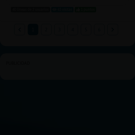
40 líneas de 2 usuarios
65 visitas
1 puntos
1
2
3
4
5
6
PUBLICIDAD