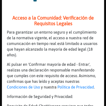
Canal #lc-manga_anime
-
26/07/2026 01:53
Acceso a la Comunidad: Verificación de
Requisitos Legales
Tigre\Fugaz
: ah
Tigre\Fugaz
: es una IP
Para garantizar un entorno seguro y el cumplimiento
Caracol-Veloz
: IP?
de la normativa vigente, el acceso a nuestra red de
Tigre\Fugaz
: Propiedad Intelectual,
comunicación en tiempo real está limitado a usuarios
como Marvel.
que hayan alcanzado la mayoría de edad legal (18
Caracol-Veloz
: Ahhh ya, entiendo
años).
...
Al pulsar en 'Confirmar mayoría de edad - Entrar',
realizas una declaración responsable manifestando
29 líneas de 2 usuarios
34 visitas
1 puntos
que cumples con este requisito de acceso. Asimismo,
confirmas que has leído y aceptas nuestras
Canal #lc-manga_anime
-
09/07/2026 16:08
Condiciones de Uso
y nuestra
Política de Privacidad
.
Información de Seguridad y Privacidad:
Topo}Locuaz
: como estai?
Pajaro_Elocuente
: Bien, aunque salgo
Requisito de Edad: ChatHispano requiere que todos